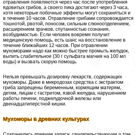
отравления появляются через час после употрeбления
ядовитых грибов, а своего пика достигают через 3 часа,
хотя некоторые побочные эффекты могут сохраняться и
в течение 10 часов. Отравление грибами сопровождается
тошнотой, рвотой, поносом, сильным слюноотделением,
расширением зрачков, спyтaнностью сознания,
возбудимостью. Если человек вовремя получит
медицинскую помощь, есть шанс на восстановление в
течение ближайших 12 часов. При отравлении
мухоморами надо как можно быстрее промыть желудок,
выпить слабительное (30 г сульфата магния на 100 мл
воды) и вызвать скорую помощь.
Нельзя превышать дозировку лекарств, содержащих
мухоморы. Даже в микродозах средства с экстpaктом
гриба запрещены беременным, кормящим матерям,
детям, лицам с гастритом, язвой желудка, нарушением
работы печени, поджелудочной железы или
двенадцатиперстной кишки.
Мухоморы в древних культурах
Сохранились древние записи, свидетельствующие о том,