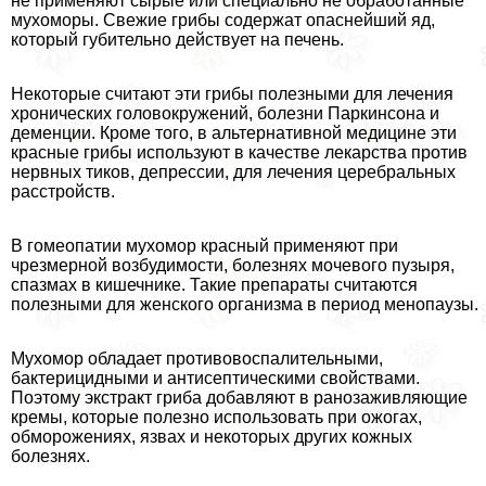
не применяют сырые или специально не обработанные
мухоморы. Свежие грибы содержат опаснейший яд,
который губительно действует на печень.
Некоторые считают эти грибы полезными для лечения
хронических головокружений, болезни Паркинсона и
деменции. Кроме того, в альтернативной медицине эти
красные грибы используют в качестве лекарства против
нервных тиков, депрессии, для лечения церебральных
расстройств.
В гомеопатии мухомор красный применяют при
чрезмерной возбудимости, болезнях мочевого пузыря,
спазмах в кишечнике. Такие препараты считаются
полезными для женского организма в период менопаузы.
Мухомор обладает противовоспалительными,
бактерицидными и антисептическими свойствами.
Поэтому экстpaкт гриба добавляют в ранозаживляющие
кремы, которые полезно использовать при ожогах,
обморожениях, язвах и некоторых других кожных
болезнях.