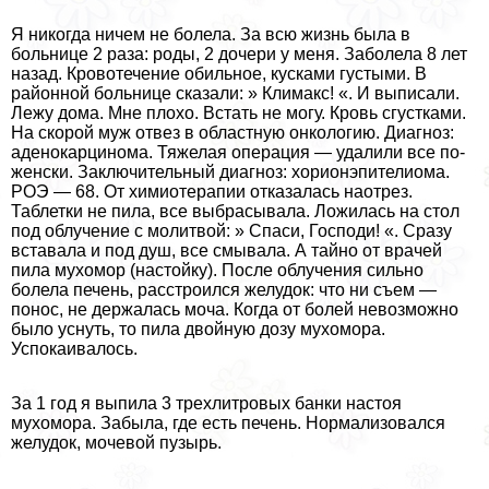
Я никогда ничем не болела. За всю жизнь была в
больнице 2 раза: роды, 2 дочери у меня. Заболела 8 лет
назад. Кровотечение обильное, кусками густыми. В
районной больнице сказали: » Климакс! «. И выписали.
Лежу дома. Мне плохо. Встать не могу. Кровь сгустками.
На скорой муж отвез в областную oнкoлoгию. Диагноз:
аденокарцинома. Тяжелая операция — удалили все по-
женски. Заключительный диагноз: хорионэпителиома.
РОЭ — 68. От химиотерапии отказалась наотрез.
Таблетки не пила, все выбрасывала. Ложилась на стол
под облучение с молитвой: » Спаси, Господи! «. Сразу
вставала и под душ, все смывала. А тайно от врачей
пила мухомор (настойку). После облучения сильно
болела печень, расстроился желудок: что ни съем —
понос, не держалась моча. Когда от болей невозможно
было уснуть, то пила двойную дозу мухомора.
Успокаивалось.
За 1 год я выпила 3 трехлитровых банки настоя
мухомора. Забыла, где есть печень. Нормализовался
желудок, мочевой пузырь.