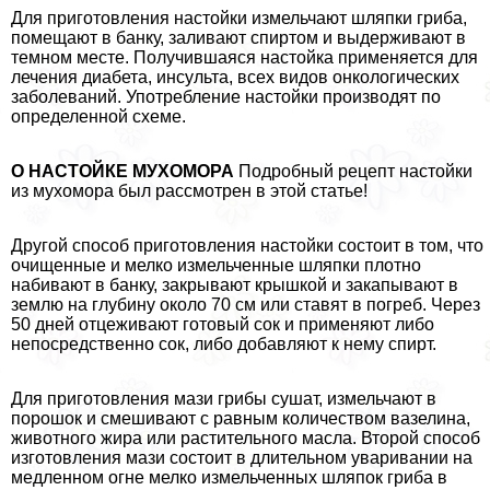
Для приготовления настойки измельчают шляпки гриба,
помещают в банку, заливают спиртом и выдерживают в
темном месте. Получившаяся настойка применяется для
лечения диабета, инсульта, всех видов oнкoлoгических
заболеваний. Употрeбление настойки производят по
определенной схеме.
О НАСТОЙКЕ МУХОМОРА
Подробный рецепт настойки
из мухомора был рассмотрен в этой статье!
Другой способ приготовления настойки состоит в том, что
очищенные и мелко измельченные шляпки плотно
набивают в банку, закрывают крышкой и закапывают в
землю на глубину около 70 см или ставят в погреб. Через
50 дней отцеживают готовый сок и применяют либо
непосредственно сок, либо добавляют к нему спирт.
Для приготовления мази грибы сушат, измельчают в
порошок и смешивают с равным количеством вазелина,
животного жира или растительного масла. Второй способ
изготовления мази состоит в длительном уваривании на
медленном огне мелко измельченных шляпок гриба в