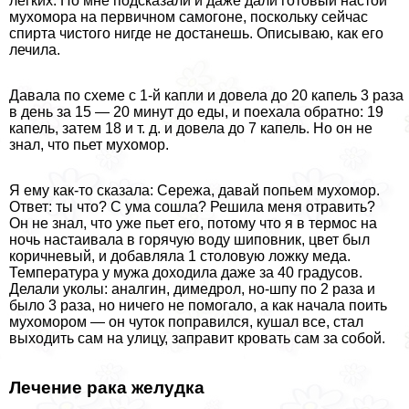
легких. Но мне подсказали и даже дали готовый настой
мухомора на первичном самогоне, поскольку сейчас
спирта чистого нигде не достанешь. Описываю, как его
лечила.
Давала по схеме с 1-й капли и довела до 20 капель 3 раза
в день за 15 — 20 минут до еды, и поехала обратно: 19
капель, затем 18 и т. д. и довела до 7 капель. Но он не
знал, что пьет мухомор.
Я ему как-то сказала: Сережа, давай попьем мухомор.
Ответ: ты что? С ума сошла? Решила меня отравить?
Он не знал, что уже пьет его, потому что я в термос на
ночь настаивала в горячую воду шиповник, цвет был
коричневый, и добавляла 1 столовую ложку меда.
Температура у мужа доходила даже за 40 градусов.
Делали уколы: аналгин, димедрол, но-шпу по 2 раза и
было 3 раза, но ничего не помогало, а как начала поить
мухомором — он чуток поправился, кушал все, стал
выходить сам на улицу, заправит кровать сам за собой.
Лечение paка желудка