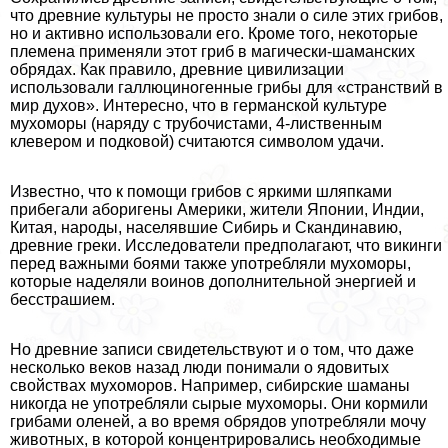
что древние культуры не просто знали о силе этих грибов,
но и активно использовали его. Кроме того, некоторые
племена применяли этот гриб в магически-шаманских
обрядах. Как правило, древние цивилизации
использовали галлюциногенные грибы для «стрaнcтвий в
мир духов». Интересно, что в германской культуре
мухоморы (наряду с трубочистами, 4-лиственным
клевером и подковой) считаются символом удачи.
Известно, что к помощи грибов с яркими шляпками
прибегали аборигены Америки, жители Японии, Индии,
Китая, народы, населявшие Сибирь и Скандинавию,
древние греки. Исследователи предполагают, что викинги
перед важными боями также употрeбляли мухоморы,
которые наделяли воинов дополнительной энергией и
бесстрашием.
Но древние записи свидетельствуют и о том, что даже
несколько веков назад люди понимали о ядовитых
свойствах мухоморов. Например, сибирские шаманы
никогда не употрeбляли сырые мухоморы. Они кормили
грибами оленей, а во время обрядов употрeбляли мочу
животных, в которой концентрировались необходимые