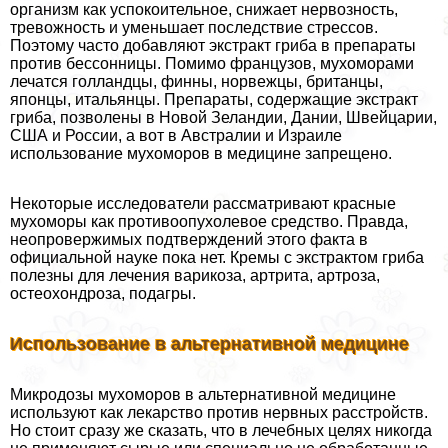
организм как успокоительное, снижает нервозность,
тревожность и уменьшает последствие стрессов.
Поэтому часто добавляют экстpaкт гриба в препараты
против бессонницы. Помимо французов, мухоморами
лечатся голландцы, финны, норвежцы, британцы,
японцы, итальянцы. Препараты, содержащие экстpaкт
гриба, позволены в Новой Зеландии, Дании, Швейцарии,
США и России, а вот в Австралии и Израиле
использование мухоморов в медицине запрещено.
Некоторые исследователи рассматривают красные
мухоморы как противоопухолевое средство. Правда,
неопровержимых подтверждений этого факта в
официальной науке пока нет. Кремы с экстpaктом гриба
полезны для лечения варикоза, артрита, артроза,
остеохондроза, подагры.
Использование в альтернативной медицине
Микродозы мухоморов в альтернативной медицине
используют как лекарство против нервных расстройств.
Но стоит сразу же сказать, что в лечебных целях никогда