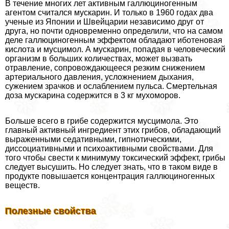
В течение многих лет активным галлюциногенным
агентом считался мускарин. И только в 1960 годах два
ученые из Японии и Швейцарии независимо друг от
друга, но почти одновременно определили, что на самом
деле галлюциногенным эффектом обладают иботеновая
кислота и мусцимол. А мускарин, попадая в человеческий
организм в больших количествах, может вызвать
отравление, сопровождающееся резким снижением
артериального давления, усложнением дыхания,
сужением зрачков и ослаблением пульса. Смертельная
доза мускарина содержится в 3 кг мухоморов.
Больше всего в грибе содержится мусцимола. Это
главный активный ингредиент этих грибов, обладающий
выраженными седативными, гипнотическими,
диссоциативными и психоактивными свойствами. Для
того чтобы свести к минимуму токсический эффект, грибы
следует высушить. Но следует знать, что в таком виде в
продукте повышается концентрация галлюциногенных
веществ.
Полезные свойства