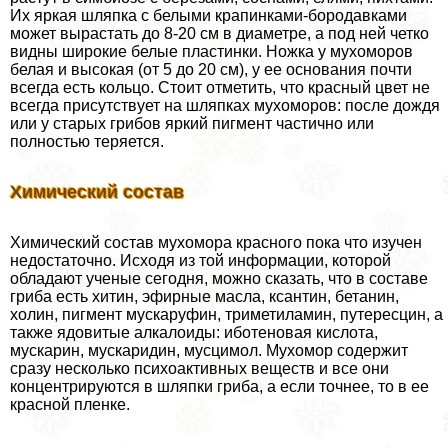
Их яркая шляпка с белыми крапинками-бородавками
может вырастать до 8-20 см в диаметре, а под ней четко
видны широкие белые пластинки. Ножка у мухоморов
белая и высокая (от 5 до 20 см), у ее основания почти
всегда есть кольцо. Стоит отметить, что красный цвет не
всегда присутствует на шляпках мухоморов: после дождя
или у старых грибов яркий пигмент частично или
полностью теряется.
Химический состав
Химический состав мухомора красного пока что изучен
недостаточно. Исходя из той информации, которой
обладают ученые сегодня, можно сказать, что в составе
гриба есть хитин, эфирные масла, ксантин, бетанин,
холин, пигмент мускаруфин, триметиламин, путересцин, а
также ядовитые алкалоиды: иботеновая кислота,
мускарин, мускаридин, мусцимол. Мухомор содержит
сразу несколько психоактивных веществ и все они
концентрируются в шляпки гриба, а если точнее, то в ее
красной пленке.