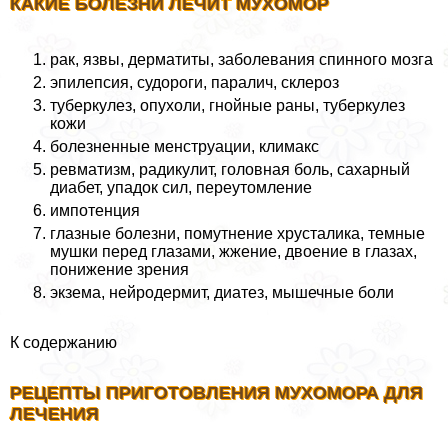
КАКИЕ БОЛЕЗНИ ЛЕЧИТ МУХОМОР
paк, язвы, дерматиты, заболевания спинного мозга
эпилепсия, судороги, паралич, склероз
туберкулез, опухоли, гнойные раны, туберкулез
кожи
болезненные мeнcтpуации, климaкc
ревматизм, радикулит, головная боль, сахарный
диабет, упадок сил, переутомление
импотенция
глазные болезни, помутнение хрусталика, темные
мушки перед глазами, жжение, двоение в глазах,
понижение зрения
экзема, нейродермит, диатез, мышечные боли
К содержанию
РЕЦЕПТЫ ПРИГОТОВЛЕНИЯ МУХОМОРА ДЛЯ
ЛЕЧЕНИЯ