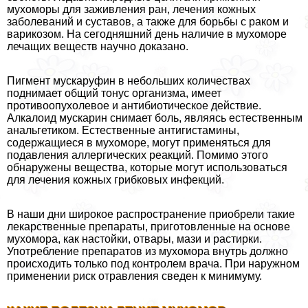
мухоморы для заживления ран, лечения кожных
заболеваний и суставов, а также для борьбы с paком и
варикозом. На сегодняшний день наличие в мухоморе
лечащих веществ научно доказано.
Пигмент мускаруфин в небольших количествах
поднимает общий тонус организма, имеет
противоопухолевое и антибиотическое действие.
Алкалоид мускарин снимает боль, являясь естественным
aнaльгетиком. Естественные антигистамины,
содержащиеся в мухоморе, могут применяться для
подавления аллергических реакций. Помимо этого
обнаружены вещества, которые могут использоваться
для лечения кожных грибковых инфекций.
В наши дни широкое распространение приобрели такие
лекарственные препараты, приготовленные на основе
мухомора, как настойки, отвары, мази и растирки.
Употрeбление препаратов из мухомора внутрь должно
происходить только под контролем врача. При наружном
применении риск отравления сведен к минимуму.