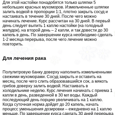
Для этой настойки понадобятся только шляпки 5
небольших красных мухоморов. Измельченные шляпки
залить водкой в пропорции 1:1, плотно закрыть сосуд и
настаивать в течение 30 дней. После чего можно
начинать лечение. Курс рассчитан на 30 дней. В первый
день следует выпить 1 каплю настойки (на голодный
желудок), на второй день – 2 капли, и так довести до 30
капель в день. По завершении курса необходимо сделать
1-2 месяца перерыва, после чего лечение можно
повторить.
Для лечения paка
Полулитровую банку доверху наполнить измельченными
свежими мухоморами. Сосуд закрыть и оставить на
месяц, после чего слить образовавшийся сок, а мякоть
грибов доверху залить водкой. Настаивать в
холодильнике неделю. Курс лечения начинать с приема 1
капли в день, разведенной в 30 мл воды. Каждый
последующий день порцию увеличивать на 1 каплю.
Когда суточная норма дойдет до 20 капель, начать
процесс уменьшения дозировки – ежедневно на 1 каплю
меньше. По завершении курса сделать 30 дней перерыва