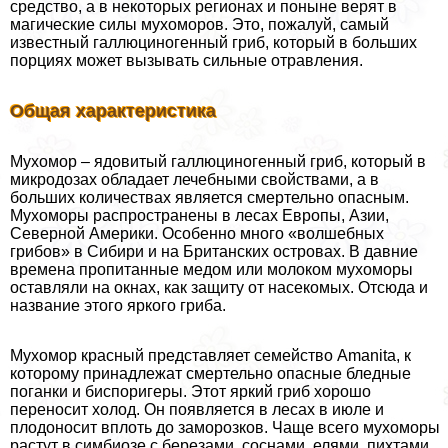
средство, а в некоторых регионах и поныне верят в
магические силы мухоморов. Это, пожалуй, самый
известный галлюциногенный гриб, который в больших
порциях может вызывать сильные отравления.
Общая хаpaктеристика
Мухомор – ядовитый галлюциногенный гриб, который в
микродозах обладает лечебными свойствами, а в
больших количествах является cмepтельно опасным.
Мухоморы распространены в лесах Европы, Азии,
Северной Америки. Особенно много «волшебных
грибов» в Сибири и на Британских островах. В давние
времена пропитанные медом или молоком мухоморы
оставляли на окнах, как защиту от насекомых. Отсюда и
название этого яркого гриба.
Мухомор красный представляет семейство Amanita, к
которому принадлежат cмepтельно опасные бледные
поганки и биспоригеры. Этот яркий гриб хорошо
переносит холод. Он появляется в лесах в июле и
плодоносит вплоть до заморозков. Чаще всего мухоморы
растут в симбиозе с березами, соснами, елями, пихтами.