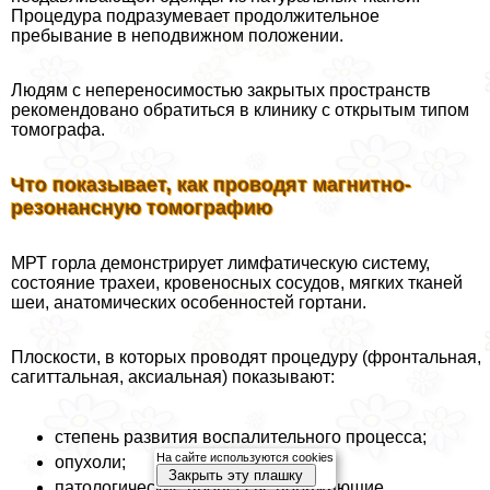
Процедypa подразумевает продолжительное
пребывание в неподвижном положении.
Людям с непереносимостью закрытых прострaнcтв
рекомендовано обратиться в клинику с открытым типом
томографа.
Что показывает, как проводят магнитно-
резонансную томографию
МРТ горла демонстрирует лимфатическую систему,
состояние трахеи, кровеносных сосудов, мягких тканей
шеи, анатомических особенностей гортани.
Плоскости, в которых проводят процедуру (фронтальная,
сагиттальная, аксиальная) показывают:
степень развития воспалительного процесса;
На сайте используются cookies
опухоли;
Закрыть эту плашку
патологические процессы, поражающие