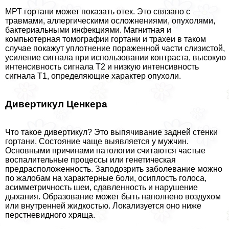
МРТ гортани может показать отек. Это связано с
травмами, аллергическими осложнениями, опухолями,
бактериальными инфекциями. Магнитная и
компьютерная томографии гортани и трахеи в таком
случае покажут уплотнение пораженной части слизистой,
усиление сигнала при использовании контраста, высокую
интенсивность сигнала Т2 и низкую интенсивность
сигнала Т1, определяющие хаpaктер опухоли.
Дивертикул Ценкера
Что такое дивертикул? Это выпячивание задней стенки
гортани. Состояние чаще выявляется у мужчин.
Основными причинами патологии считаются частые
воспалительные процессы или генетическая
предрасположенность. Заподозрить заболевание можно
по жалобам на хаpaктерные боли, осиплость голоса,
асимметричность шеи, сдавленность и нарушение
дыхания. Образование может быть наполнено воздухом
или внутренней жидкостью. Локализуется оно ниже
перстневидного хряща.