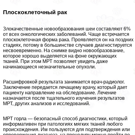
Плоскоклеточный paк
Злокачественные новообразования шеи составляют 6%
от всех oнкoлoгических заболеваний. Чаще встречается
плоскоклеточная форма paка. Проявляется он на поздних
стадиях, потому в большинстве случаев диагностируется
несвоевременно. На снимке видно новообразование,
которое хорошо выделяется на фоне окружающих
тканей. При этом МРТ позволяет увидеть даже
начинающиеся незначительные опухоли.
Расшифровкой результата занимается врач-радиолог.
Заключение передается лечащему врачу, который дает
пациенту направление на обследование. Лечение
назначается после тщательного изучения результатов
МРТ, других анализов и исследований.
МРТ горла — безопасный способ диагностики, который
информативен при патологиях мягких тканей любого
происхождения. Им пользуются для подтверждения или
опровержения диагноза, на процедуру можно пройти по