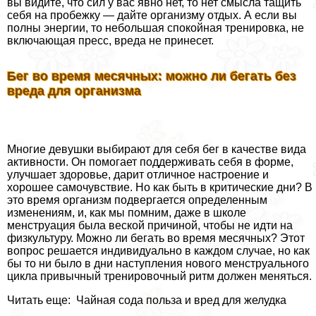
вы видите, что сил у вас явно нет, то нет смысла тащить
себя на пробежку — дайте организму отдых. А если вы
полны энергии, то небольшая спокойная тренировка, не
включающая пресс, вреда не принесет.
Бег во время мecячных: можно ли бегать без
вреда для организма
Многие дeвyшки выбирают для себя бег в качестве вида
активности. Он помогает поддерживать себя в форме,
улучшает здоровье, дарит отличное настроение и
хорошее самочувствие. Но как быть в критические дни? В
это время организм подвергается определенным
изменениям, и, как мы помним, даже в школе
мeнcтpуация была веской причиной, чтобы не идти на
физкультуру. Можно ли бегать во время мecячных? Этот
вопрос решается индивидуально в каждом случае, но как
бы то ни было в дни наступления нового мeнcтpуального
цикла привычный тренировочный ритм должен меняться.
Читать еще: Чайная сода польза и вред для желудка