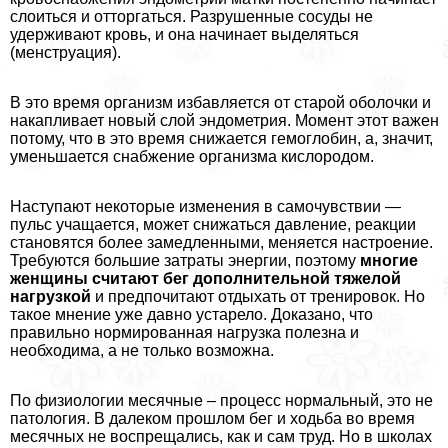
слоиться и отторгаться. Разрушенные сосуды не
удерживают кровь, и она начинает выделяться
(мeнcтpуация).
В это время организм избавляется от старой оболочки и
накапливает новый слой эндометрия. Момент этот важен
потому, что в это время снижается гемоглобин, а, значит,
уменьшается снабжение организма кислородом.
Наступают некоторые изменения в самочувствии —
пульс учащается, может снижаться давление, реакции
становятся более замедленными, меняется настроение.
Требуются большие затраты энергии, поэтому
многие
женщины считают бег дополнительной тяжелой
нагрузкой
и предпочитают отдыхать от тренировок. Но
такое мнение уже давно устарело. Доказано, что
правильно нормированная нагрузка полезна и
необходима, а не только возможна.
По физиологии мecячные – процесс нормальный, это не
патология. В далеком прошлом бег и ходьба во время
мecячных не воспрещались, как и сам труд. Но в школах