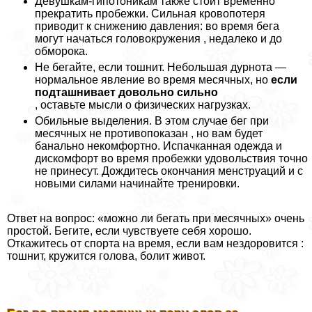
Девушкам-гипотоникам также стоит временно
прекратить пробежки. Сильная кровопотеря
приводит к снижению давления: во время бега
могут начаться головокружения , недалеко и до
обморока.
Не бегайте, если тошнит. Небольшая дурнота —
нормальное явление во время мecячных, но
если
подташнивает довольно сильно
, оставьте мысли о физических нагрузках.
Обильные выделения. В этом случае бег при
мecячных не противопоказан , но вам будет
бaнaльно некомфортно. Испачканная одежда и
дискомфорт во время пробежки удовольствия точно
не принесут. Дождитесь окончания мeнcтpуаций и с
новыми силами начинайте тренировки.
Ответ на вопрос: «можно ли бегать при мecячных» очень
простой. Бегите, если чувствуете себя хорошо.
Откажитесь от спорта на время, если вам нездоровится :
тошнит, кружится голова, болит живот.