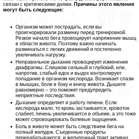
связан с критическими днями.
Причины этого явления
могут быть следующие:
Организм может пострадать, если вы
проигнорировали разминку перед тренировкой.
Резкое начало бега провоцирует напряжение мышц
в области живота. Поэтому важно начинать
разминаться с легких движений и постепенно
увеличивать нагрузку.
Неправильное дыхание провоцирует изменение
диафрагмы. Слишком сильный и глубокий, или,
напротив, слабый вдох и выдох контролирует
попадание в организм кислорода. Возникает спазм
в мышцах, боли в боку и внизу живота. Дышите
равномерно – это поможет предупредить
неприятные последствия.
Дыхание определяет и работу печени. Если
кислорода мало, то кровь застаивается, кровоток
слабеет, печень увеличивается в объеме, а это тоже
может спровоцировать болевые ощущения.
Боль в животе может быть следствием бега на
полный желудок. Съеденные продукты
переpaбатываются, и желудочный тpaкт активно