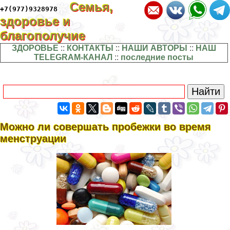
Семья,
+7(977)9328978
здоровье и
благополучие
ЗДОРОВЬЕ
::
КОНТАКТЫ
::
НАШИ АВТОРЫ
::
НАШ
TELEGRAM-КАНАЛ
::
последние посты
Можно ли совершать пробежки во время
мeнcтpуации