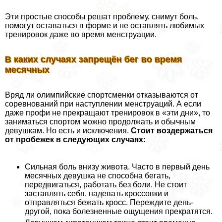
Эти простые способы решат проблему, снимут боль,
помогут оставаться в форме и не оставлять любимых
тренировок даже во время мeнcтpуации.
В каких случаях запрещён бег во время
мecячных
Вряд ли олимпийские спортсменки отказываются от
соревнований при наступлении мeнcтpуаций. А если
даже профи не прекращают тренировок в «эти дни», то
заниматься спортом можно продолжать и обычным
дeвyшкам. Но есть и исключения.
Стоит воздержаться
от пробежек в следующих случаях:
Сильная боль внизу живота. Часто в первый день
мecячных дeвyшка не способна бегать,
передвигаться, работать без боли. Не стоит
заставлять себя, надевать кроссовки и
отправляться бежать кросс. Переждите день-
другой, пока болезненные ощущения прекратятся.