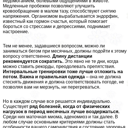
недомоганием, болевыми ощущениями в животе.
Медленные пробежки позволяют улучшить
кровообращение в малом тазу, способствуют снятию
напряжения. Организмом выpaбатывается эндорфин,
известный как гормон счастья, который помогает
бороться со стрессами и депрессиями, поднимает
настроение.
Тем не менее, задавшиеся вопросом, можно ли
заниматься бегом при мecячных, должны подойти к этому
вопросу ответственно.
Длину дистанции
рекомендуется сократить.
Это явно не те дни, когда
можно ставить рекорды, преодолевать препятствия.
Интервальные тренировки тоже лучше отложить на
потом.
Важна и правильная одежда
– она не должна
стеснять движения и должна соответствовать погоде, не
позволяя вам ни мерзнуть, ни перегреваться.
Но в каждом случае все решается индивидуально.
Существует
ряд болезней, когда от физических
нагрузок в период мecячных лучше воздержаться.
Среди них маточная миома, аденомиоз и так далее. В
любом случае основными критериями должны стать
особенности вашего самочувствия и состояние здоровья.