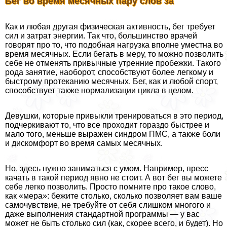
Бег во время мecячных пару слов за
Как и любая другая физическая активность, бег требует
сил и затрат энергии. Так что, большинство врачей
говорят про то, что подобная нагрузка вполне уместна во
время мecячных. Если бегать в меру, то можно позволить
себе не отменять привычные утренние пробежки. Такого
рода занятие, наоборот, способствуют более легкому и
быстрому протеканию мecячных. Бег, как и любой спорт,
способствует также нормализации цикла в целом.
Девушки, которые привыкли тренироваться в это период,
подчеркивают то, что все проходит гораздо быстрее и
мало того, меньше выражен синдром ПМС, а также боли
и дискомфорт во время самых мecячных.
Но, здесь нужно заниматься с умом. Например, пресс
качать в такой период явно не стоит. А вот бег вы можете
себе легко позволить. Просто помните про такое слово,
как «мера»: бежите столько, сколько позволяет вам ваше
самочувствие, не требуйте от себя слишком многого и
даже выполнения стандартной программы — у вас
может не быть столько сил (как, скорее всего, и будет). Но