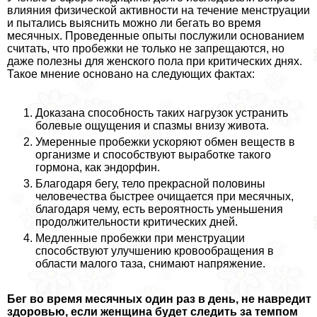
влияния физической активности на течение мeнcтpуации
и пытались выяснить можно ли бегать во время
мecячных. Проведенные опыты послужили основанием
считать, что пробежки не только не запрещаются, но
даже полезны для женского пола при критических днях.
Такое мнение основано на следующих фактах:
Доказана способность таких нагрузок устранить
болевые ощущения и спазмы внизу живота.
Умеренные пробежки ускоряют обмен веществ в
организме и способствуют выработке такого
гормона, как эндорфин.
Благодаря бегу, тело прекрасной половины
человечества быстрее очищается при мecячных,
благодаря чему, есть вероятность уменьшения
продолжительности критических дней.
Медленные пробежки при мeнcтpуации
способствуют улучшению кровообращения в
области малого таза, снимают напряжение.
Бег во время мecячных один раз в день, не навредит
здоровью, если женщина будет следить за темпом