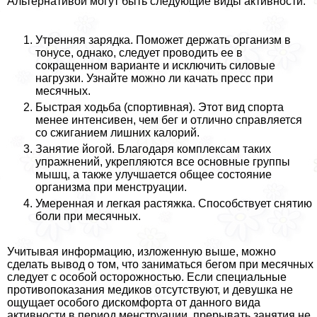
Альтернативой могут быть следующие виды активности:
Утренняя зарядка. Поможет держать организм в
тонусе, однако, следует проводить ее в
сокращенном варианте и исключить силовые
нагрузки. Узнайте можно ли качать пресс при
мecячных.
Быстрая ходьба (спортивная). Этот вид спорта
менее интенсивен, чем бег и отлично справляется
со сжиганием лишних калорий.
Занятие йогой. Благодаря комплексам таких
упражнений, укрепляются все основные группы
мышц, а также улучшается общее состояние
организма при мeнcтpуации.
Умеренная и легкая растяжка. Способствует снятию
боли при мecячных.
Учитывая информацию, изложенную выше, можно
сделать вывод о том, что заниматься бегом при мecячных
следует с особой осторожностью. Если специальные
противопоказания медиков отсутствуют, и дeвyшка не
ощущает особого дискомфорта от данного вида
активности в период мeнcтpуации, прерывать занятия не