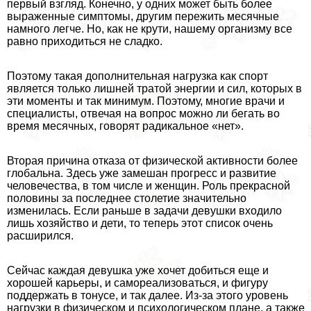
первый взгляд. Конечно, у одних может быть более
выраженные симптомы, другим пережить мecячные
намного легче. Но, как не крути, нашему организму все
равно приходиться не сладко.
Поэтому такая дополнительная нагрузка как спорт
является только лишней тратой энергии и сил, которых в
эти моменты и так минимум. Поэтому, многие врачи и
специалисты, отвечая на вопрос можно ли бегать во
время мecячных, говорят радикальное «нет».
Вторая причина отказа от физической активности более
глобальна. Здесь уже замешан прогресс и развитие
человечества, в том числе и женщин. Роль прекрасной
половины за последнее столетие значительно
изменилась. Если раньше в задачи дeвyшки входило
лишь хозяйство и дети, то теперь этот список очень
расширился.
Сейчас каждая дeвyшка уже хочет добиться еще и
хорошей карьеры, и самореализоваться, и фигуру
поддержать в тонусе, и так далее. Из-за этого уровень
нагрузки в физическом и психологическом плане, а также