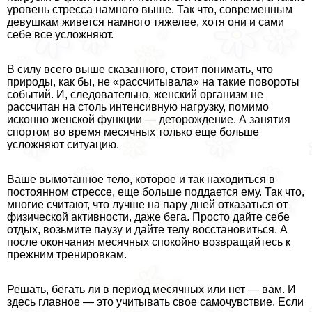
уровень стресса намного выше. Так что, современным
дeвyшкам живется намного тяжелее, хотя они и сами
себе все усложняют.
В силу всего выше сказанного, стоит понимать, что
природы, как бы, не «рассчитывала» на такие повороты
событий. И, следовательно, женский организм не
рассчитан на столь интенсивную нагрузку, помимо
исконно женской функции — деторождение. А занятия
спортом во время мecячных только еще больше
усложняют ситуацию.
Ваше вымотанное тело, которое и так находиться в
постоянном стрессе, еще больше поддается ему. Так что,
многие считают, что лучше на пару дней отказаться от
физической активности, даже бега. Просто дайте себе
отдых, возьмите паузу и дайте телу восстановиться. А
после окончания мecячных спокойно возвращайтесь к
прежним тренировкам.
Решать, бегать ли в период мecячных или нет — вам. И
здесь главное — это учитывать свое самочувствие. Если