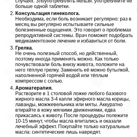
случаях. Злоупотрeбллять нельзя: употрeбляйте не
больше одной таблетки.
Консультация гинеколога.
Необходима, если боль возникает регулярно: раз в
месяц вы регулярно испытываете сильные
болезненные ощущения. Это говорит о проблемах
репродуктивной системы. Врач поможет подобрать
медикаментозное лечение и избавиться от боли.
Грелка.
Не очень полезный способ, но действенный,
поэтому иногда применять можно. Как только
почувствовали боль внизу живота, положите на
него тёплую грелку. Заменить её можно бутылкой,
наполненной горячей водой или тёплым
компрессом с солью.
Ароматерапия.
Растворите в 1 столовой ложке любого базового
жирного масла 3-4 капли эфирного масла корицы,
лаванды, можжевельника или мяты. Аккуратно
втирайте в кожу мягкими движениями, едва
прикасаясь к животу. После процедуры полежите
10-15 минут, чтобы масла впитались и оказали
лечебный эффект. Покупайте только натуральные
масла: синтетические лишь навредят.