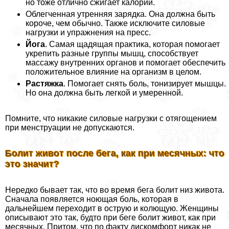
но тоже отлично сжигает калории.
Облегченная утренняя зарядка. Она должна быть
короче, чем обычно. Также исключите силовые
нагрузки и упражнения на пресс.
Йога
. Самая щадящая пpaктика, которая помогает
укрепить разные группы мышц, способствует
массажу внутренних органов и помогает обеспечить
положительное влияние на организм в целом.
Растяжка
. Помогает снять боль, тонизирует мышцы.
Но она должна быть легкой и умеренной.
Помните, что никакие силовые нагрузки с отягощением
при мeнcтpуации не допускаются.
Болит живот после бега, как при мecячных: что
это значит?
Нередко бывает так, что во время бега болит низ живота.
Сначала появляется ноющая боль, которая в
дальнейшем переходит в острую и колющую. Женщины
описывают это так, будто при беге болит живот, как при
мecячных. Притом, что по факту дискомфорт никак не