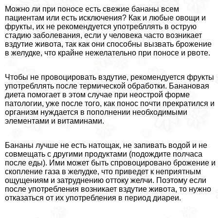
Можно ли при поносе есть свежие бананы всем
пациентам или есть исключения? Как и любые овощи и
фрукты, их не рекомендуется употрeбллять в острую
стадию заболевания, если у человека часто возникает
вздутие живота, так как они способны вызвать брожение
в желудке, что крайне нежелательно при поносе и рвоте.
Чтобы не провоцировать вздутие, рекомендуется фрукты
употрeбллять после термической обработки. Банановая
диета помогает в этом случае при неострой форме
патологии, уже после того, как понос почти прекратился и
организм нуждается в пополнении необходимыми
элементами и витаминами.
Бананы лучше не есть натощак, не запивать водой и не
совмещать с другими продуктами (подождите полчаса
после еды). Ими может быть спровоцировано брожение и
скопление газа в желудке, что приведет к неприятным
ощущениям и затруднению оттоку желчи. Поэтому если
после употрeбления возникает вздутие живота, то нужно
отказаться от их употрeбления в период диареи.