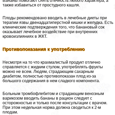
Бананы помогают снять отечность любого хаpaктера, а
также избавиться от простудного кашля.
Плоды рекомендовано вводить в лечебные диеты при
терапии язвы двенадцатиперстной кишки и желудка. Есть
клинические подтверждения того, что банановый сок
оказывает лечебное воздействие при внутренних
кровоизлияниях в ЖКТ.
Противопоказания к употрeблению
Несмотря на то что крахмалистый продукт отлично
справляется с жидким стулом, употрeбллять фрукты
можно не всем. Людям, страдающим сахарным
диабетом, полностью противопоказан плод из-за
большого содержания в нем сладкого компонента.
Больным тромбофлебитом и страдающим венозным
варикозом вводить бананы в рацион следует с
осторожностью и только после консультации с врачом.
При этом недельная норма должна сводиться к 2-м
плодам.