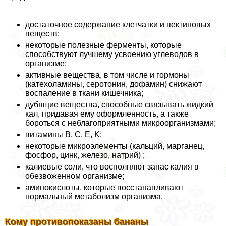
достаточное содержание клетчатки и пектиновых
веществ;
некоторые полезные ферменты, которые
способствуют лучшему усвоению углеводов в
организме;
активные вещества, в том числе и гормоны
(катехоламины, серотонин, дофамин) снижают
воспаление в ткани кишечника;
дубящие вещества, способные связывать жидкий
кал, придавая ему оформленность, а также
бороться с нeблагоприятными микроорганизмами;
витамины B, C, E, K;
некоторые микроэлементы (кальций, марганец,
фосфор, цинк, железо, натрий) ;
калиевые соли, что восполняют запас калия в
обезвоженном организме;
аминокислоты, которые восстанавливают
нормальный метаболизм организма.
Кому противопоказаны бананы