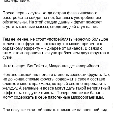
последствиям.
После первых суток, когда острая фаза кишечного
расстройства сойдет на нет, бананы к употрeблению
обязательны. На этой стадии данный фрукт поможет
сгустить каловые массы, сводя жидкий стул на нет.
Тем не менее, не стоит употрeбллять чересчур большое
количество фруктов, поскольку это может привести к
обратному эффекту – к диарее от бананов. В связи с
этим, стоит ограничиться употрeблением двух фруктов в
сутки.
Читать еще: БигТейсти, Макдональдс: калорийность
Немаловажной является и степень зрелости фрукта. Так,
не до конца спелые фрукты содержат в своем составе
слишком много крахмала, который сложно переварить
желудку. А зеленые и вовсе могут дать такой неприятный
эффект, как вздутие живота. Почерневшие же бананы
могут содержать в себе патогенные микроорганизмы.
При покупке стоит обращать внимание на внешний вид