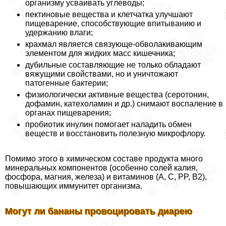
организму усваивать углеводы;
пектиновые вещества и клетчатка улучшают
пищеварение, способствующие впитыванию и
удержанию влаги;
крахмал является связующе-обволакивающим
элементом для жидких масс кишечника;
дубильные составляющие не только обладают
вяжущими свойствами, но и уничтожают
патогенные бактерии;
физиологически активные вещества (серотонин,
дофамин, катехоламин и др.) снимают воспаление в
органах пищеварения;
пробиотик инулин помогает наладить обмен
веществ и восстановить полезную микрофлору.
Помимо этого в химическом составе продукта много
минеральных компонентов (особенно солей калия,
фосфора, магния, железа) и витаминов (A, C, PP, B2),
повышающих иммунитет организма.
Могут ли бананы провоцировать диарею