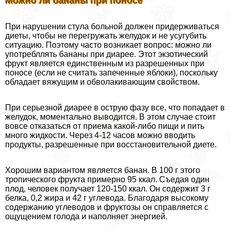
Можно ли бананы при поносе
При нарушении стула больной должен придерживаться
диеты, чтобы не перегружать желудок и не усугубить
ситуацию. Поэтому часто возникает вопрос: можно ли
употрeбллять бананы при диарее. Этот экзотический
фрукт является единственным из разрешенных при
поносе (если не считать запеченные яблоки), поскольку
обладает вяжущим и обволакивающим свойством.
При серьезной диарее в острую фазу все, что попадает в
желудок, моментально выводится. В этом случае стоит
вовсе отказаться от приема какой-либо пищи и пить
много жидкости. Через 4-12 часов можно вводить
продукты, разрешенные при восстановительной диете.
Хорошим вариантом является банан. В 100 г этого
тропического фрукта примерно 95 ккал. Съедая один
плод, человек получает 120-150 ккал. Он содержит 3 г
белка, 0,2 жира и 42 г углевода. Благодаря высокому
содержанию углеводов и фруктозы он справляется с
ощущением голода и наполняет энергией.