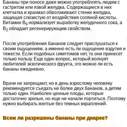
Бананы при поносе даже можно употрeбллять людям с
гастритом или язвой желудка. Содержащиеся в них
клетчатка и крахмал обволакивают стенки желудка,
защищая слизистую от воздействия соляной кислоты.
Витамин В
нормализует выработку желудочного сока, а
6
В
обладает регенерирующим свойством.
2
После употрeбления бананов следует прислушаться к
своим ощущениям, а именно есть ли ощущение вздутия и
тяжести. Если подобных симптомов нет, то они принесет
только пользу. Еще один вопрос, который волнует
любителей экзотического фрукта, это можно ли есть
бананы ежедневно.
Врачи не запрещают, но в день взрослому человеку
рекомендуется съедать не более двух бананов, а детям
только один. Наиболее ценные плоды, которые
достаточно зрелые, но еще не начали портиться. Поэтому
нужно выбирать желтые без темных вкраплений.
Всем ли разрешены бананы при диарее?