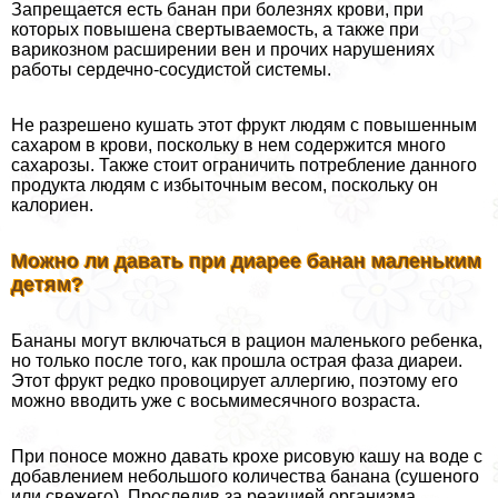
Запрещается есть банан при болезнях крови, при
которых повышена свертываемость, а также при
варикозном расширении вен и прочих нарушениях
работы сердечно-сосудистой системы.
Не разрешено кушать этот фрукт людям с повышенным
сахаром в крови, поскольку в нем содержится много
сахарозы. Также стоит ограничить потрeбление данного
продукта людям с избыточным весом, поскольку он
калориен.
Можно ли давать при диарее банан маленьким
детям?
Бананы могут включаться в рацион маленького ребенка,
но только после того, как прошла острая фаза диареи.
Этот фрукт редко провоцирует аллергию, поэтому его
можно вводить уже с восьмимecячного возраста.
При поносе можно давать крохе рисовую кашу на воде с
добавлением небольшого количества банана (сушеного
или свежего). Проследив за реакцией организма