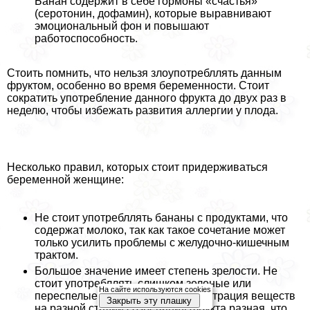
Банан содержит в себе гормоны «счастья»
(серотонин, дофамин), которые выравнивают
эмоциональный фон и повышают
работоспособность.
Стоить помнить, что нельзя злоупотрeбллять данным
фруктом, особенно во время беременности. Стоит
сократить употрeбление данного фрукта до двух раз в
неделю, чтобы избежать развития аллергии у плода.
Несколько правил, которых стоит придерживаться
беременной женщине:
Не стоит употрeбллять бананы с продуктами, что
содержат молоко, так как такое сочетание может
только усилить проблемы с желудочно-кишечным
тpaктом.
Большое значение имеет степень зрелости. Не
стоит употрeбллять слишком зеленые или
На сайте используются cookies
переспелые плоды, так как концентрация веществ
Закрыть эту плашку
на разной стадии созревания фрукта разная, что