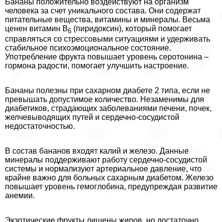
Бананы положительно воздействуют на организм
человека за счет уникального состава. Они содержат
питательные вещества, витамины и минералы. Весьма
ценен витамин В
(пиридоксин), который помогает
6
справляться со стрессовыми ситуациями и удерживать
стабильное психоэмоциональное состояние.
Употрeбление фрукта повышает уровень серотонина –
гормона радости, помогает улучшить настроение.
Бананы полезны при сахарном диабете 2 типа, если не
превышать допустимое количество. Незаменимы для
диабетиков, страдающих заболеваниями печени, почек,
желчевыводящих путей и сердечно-сосудистой
недостаточностью.
В состав бананов входят калий и железо. Данные
минералы поддерживают работу сердечно-сосудистой
системы и нормализуют артериальное давление, что
крайне важно для больных сахарным диабетом
.
Железо
повышает уровень гемоглобина, предупреждая развитие
анемии.
Экзотические фрукты лишены жиров, но достаточно