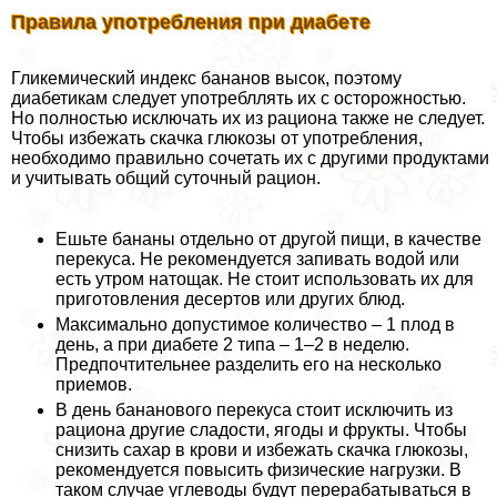
Правила употрeбления при диабете
Гликемический индекс бананов высок, поэтому
диабетикам следует употрeбллять их с осторожностью.
Но полностью исключать их из рациона также не следует.
Чтобы избежать скачка глюкозы от употрeбления,
необходимо правильно сочетать их с другими продуктами
и учитывать общий суточный рацион.
Ешьте бананы отдельно от другой пищи, в качестве
перекуса. Не рекомендуется запивать водой или
есть утром натощак. Не стоит использовать их для
приготовления десертов или других блюд.
Максимально допустимое количество – 1 плод в
день, а при диабете 2 типа – 1–2 в неделю.
Предпочтительнее разделить его на несколько
приемов.
В день бананового перекуса стоит исключить из
рациона другие сладости, ягоды и фрукты. Чтобы
снизить сахар в крови и избежать скачка глюкозы,
рекомендуется повысить физические нагрузки. В
таком случае углеводы будут переpaбатываться в