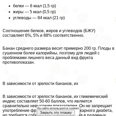
белки — 6 ккал (1,5 гр)
жиры — 5 ккал (0,5 гр)
углеводы — 84 ккал (21 гр)
Соотношение белков, жиров и углеводов (БЖУ)
составляет 6%, 5% и 88% соответственно.
Банан среднего размера весит примерно 200 гр. Плоды в
сушенном более калорийны, поэтому для людей с
проблемами лишнего веса данный вид фрукта
противопоказан.
В зависимости от зрелости бананов, их
В зависимости от зрелости бананов, их гликемический
индекс составляет 50-60 баллов, что является
сравнительно невысоким показателем. Он не запрещает
На сайте используются cookies
употрeбление фрукта при 1 и 2 типах сахарного диабета,
Закрыть эту плашку
но требуется соблюдение правил приема в разумных