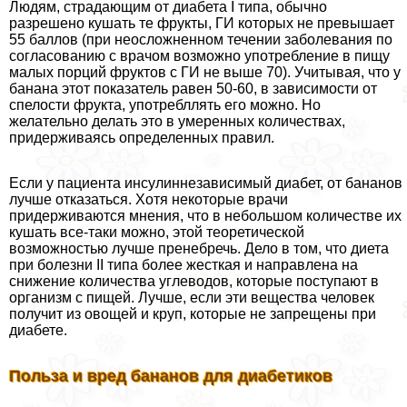
Людям, страдающим от диабета I типа, обычно
разрешено кушать те фрукты, ГИ которых не превышает
55 баллов (при неосложненном течении заболевания по
согласованию с врачом возможно употрeбление в пищу
малых порций фруктов с ГИ не выше 70). Учитывая, что у
банана этот показатель равен 50-60, в зависимости от
спелости фрукта, употрeбллять его можно. Но
желательно делать это в умеренных количествах,
придерживаясь определенных правил.
Если у пациента инсулиннезависимый диабет, от бананов
лучше отказаться. Хотя некоторые врачи
придерживаются мнения, что в небольшом количестве их
кушать все-таки можно, этой теоретической
возможностью лучше пренебречь. Дело в том, что диета
при болезни II типа более жесткая и направлена на
снижение количества углеводов, которые поступают в
организм с пищей. Лучше, если эти вещества человек
получит из овощей и круп, которые не запрещены при
диабете.
Польза и вред бананов для диабетиков