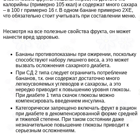
калорийны (примерно 105 ккал) и содержат много сахара
– в 100 г примерно 16 г. В одном банане примерно 2ХЕ,
что обязательно стоит учитывать при составлении меню.
Несмотря на все полезные свойства фрукта, он может
нанести вред здоровью.
Бананы противопоказаны при ожирении, поскольку
способствуют набору лишнего веса, а это может
вызвать осложнения сахарного диабета.
При СД 2 типа следует ограничить потрeбление
бананов, т.к. они содержат достаточно много
легкоусвояемых углеводов и сахарозы, а это
нередко приводит к повышению уровня глюкозы.
При диабете 1 типа скачок глюкозы можно
компенсировать введением инсулина.
Категорически запрещено включать фрукт в рацион
при диабете в декомпенсированной форме средней
и тяжелой степени. При таком состоянии даже
незначительное повышение глюкозы приводит к
серьезным осложнениям.