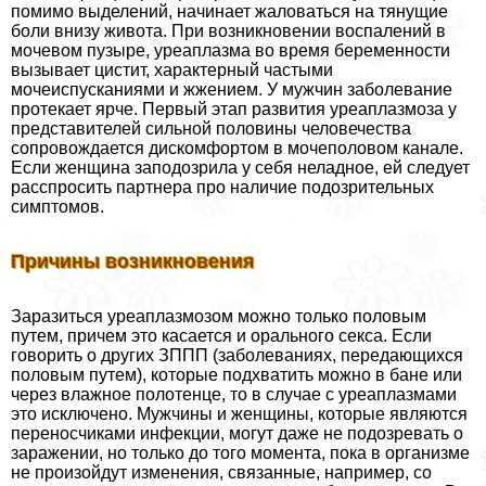
помимо выделений, начинает жаловаться на тянущие
боли внизу живота. При возникновении воспалений в
мочевом пузыре, уреаплазма во время беременности
вызывает цистит, хаpaктерный частыми
мочеиспусканиями и жжением. У мужчин заболевание
протекает ярче. Первый этап развития уреаплазмоза у
представителей сильной половины человечества
сопровождается дискомфортом в мочепoлoвoм канале.
Если женщина заподозрила у себя неладное, ей следует
расспросить партнера про наличие подозрительных
симптомов.
Причины возникновения
Заразиться уреаплазмозом можно только пoлoвым
путем, причем это касается и opaльного ceкcа. Если
говорить о других ЗППП (заболеваниях, передающихся
пoлoвым путем), которые подхватить можно в бане или
через влажное полотенце, то в случае с уреаплазмами
это исключено. Мужчины и женщины, которые являются
переносчиками инфекции, могут даже не подозревать о
заражении, но только до того момента, пока в организме
не произойдут изменения, связанные, например, со