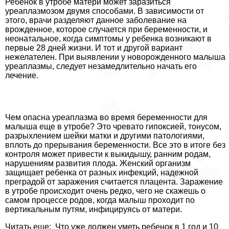
Ребенок в утробе матери может заразиться
уреаплазмозом двумя способами. В зависимости от
этого, врачи разделяют данное заболевание на
врожденное, которое случается при беременности, и
неонатальное, когда симптомы у ребенка возникают в
первые 28 дней жизни. И тот и другой вариант
нежелателен. При выявлении у новорожденного малыша
уреаплазмы, следует незамедлительно начать его
лечение.
Чем опасна уреаплазма во время беременности для
малыша еще в утробе? Это чревато гипоксией, тонусом,
разрыхлением шейки матки и другими патологиями,
вплоть до прерывания беременности. Все это в итоге без
контроля может привести к выкидышу, ранним родам,
нарушениям развития плода. Женский организм
защищает ребенка от разных инфекций, надежной
преградой от заражения считается плацента. Заражение
в утробе происходит очень редко, чего не скажешь о
самом процессе родов, когда малыш проходит по
вертикальным путям, инфицируясь от матери.
Читать еще: Что уже должен уметь ребенок в 1 год и 10