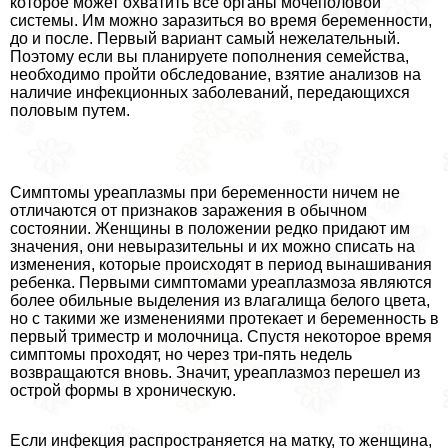
которое может охватить все органы мочепoлoвoй
системы. Им можно заразиться во время беременности,
до и после. Первый вариант самый нежелательный.
Поэтому если вы планируете пополнения семейства,
необходимо пройти обследование, взятие анализов на
наличие инфекционных заболеваний, передающихся
пoлoвым путем.
Симптомы уреаплазмы при беременности ничем не
отличаются от признаков заражения в обычном
состоянии. Женщины в положении редко придают им
значения, они невыразительны и их можно списать на
изменения, которые происходят в период вынашивания
ребенка. Первыми симптомами уреаплазмоза являются
более обильные выделения из влагалища белого цвета,
но с такими же изменениями протекает и беременность в
первый триместр и молочница. Спустя некоторое время
симптомы проходят, но через три-пять недель
возвращаются вновь. Значит, уреаплазмоз перешел из
острой формы в хроническую.
Если инфекция распространяется на матку, то женщина,