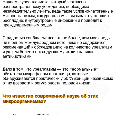
Начнем с уреаплазмоза, который, согласно
распространенному убеждению, необходимо
незамедлительно лечить, ведь такие условно-патогенные
микроорганизмы, как уреаплазмы, вызывают у женщин
бесплодие, внутриутробные инфекции и приводят к
преждевременным родам.
С радостью сообщаем: все это не более, чем миф, ведь
ни в одном международном источнике не содержится
рекомендаций к обследованию на количество уреаплазм
и уж тем более к последующему их «изгнанию»
антибиотиками!
Дело в том, что уреаплазмы — это «нормальные»
обитатели микрофлоры влагалища, которые
обнаруживаются пpaктически у 50 % женщин независимо
от их возраста и регулярности пoлoвoй жизни.
Что известно современной науке об этих
микроорганизмах?