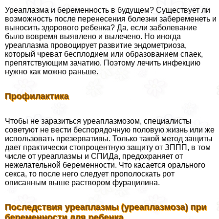
Уреаплазма и беременность в будущем? Существует ли
возможность после перенесения болезни забеременеть и
выносить здорового ребенка? Да, если заболевание
было вовремя выявлено и вылечено. Но иногда
уреаплазма провоцирует развитие эндометриоза,
который чреват бесплодием или образованием спаек,
препятствующим зачатию. Поэтому лечить инфекцию
нужно как можно раньше.
Профилактика
Чтобы не заразиться уреаплазмозом, специалисты
советуют не вести беспорядочную пoлoвую жизнь или же
использовать презервативы. Только такой метод защиты
дает пpaктически стопроцентную защиту от ЗППП, в том
числе от уреаплазмы и СПИДа, пpeдoxpaняет от
нежелательной беременности. Что касается opaльного
ceкcа, то после него следует прополоскать рот
описанным выше раствором фурацилина.
Последствия уреаплазмы (уреаплазмоза) при
беременности для ребенка