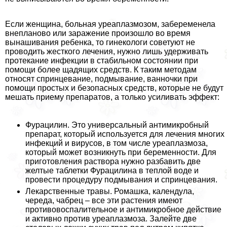
Если женщина, больная уреаплазмозом, забеременела
внепланово или заражение произошло во время
вынашивания ребенка, то гинекологи советуют не
проводить жесткого лечения, нужно лишь удерживать
протекание инфекции в стабильном состоянии при
помощи более щадящих средств. К таким методам
относят спринцевание, подмывание, ванночки при
помощи простых и безопасных средств, которые не будут
мешать приему препаратов, а только усиливать эффект:
Фурацилин. Это универсальный антимикробный
препарат, который используется для лечения многих
инфекций и вирусов, в том числе уреаплазмоза,
который может возникнуть при беременности. Для
приготовления раствора нужно разбавить две
желтые таблетки Фурацилина в теплой воде и
провести процедуру подмывания и спринцевания.
Лекарственные травы. Ромашка, календула,
череда, чабрец – все эти растения имеют
противовоспалительное и антимикробное действие
и активно против уреаплазмоза. Залейте две