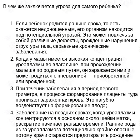
В чем же заключается угроза для самого ребенка?
Если ребенок родится раньше срока, то есть
окажется недоношенным, его организм находится
под потенциальной угрозой. Это может повлечь за
собой различные дефекты, врожденные нарушения
структуры тела, серьезные хронические
заболевания;
Когда у мамы имеется высокая концентрация
уреаплазмы во влагалище, при прохождении
малыша по родовым путям, он заражается ими и
может родиться с пневмонией — приобретенной
или врожденной;
При течении заболевания в период первого
триметра, в процессе формирования плаценты туда
проникает зараженная кровь. Это пагубно
воздействует на формирование плода;
Заболевание на поздних сроках, когда уреаплазмы
концентрируются в основном около шейки матки,
раскрытие начинает раньше времени. Ранние роды
из-за уреаплазмоза потенциально крайне опасные,
потому врачи стараются предотвратить рождение