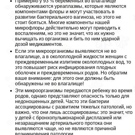
Примерно у 93 % беременных во влагалище
обнаруживаются уреаплазмы, которые являются
компонентами флоры и могут участвовать в
развитии бактериального вaгиноза, но этого не
стоит бояться. Многие компоненты нашей
микрофлоры действительно могут приводить к
воспалениям, но это не значит, что их нужно
вычищать из организма и бить по ним ударной
дозой медикаментов.
Если эти микроорганизмы выявляются не во
влагалище, а в околоплодной жидкости женщин с
преждевременным излитием околоплодных вод, то
это повышает риск инфицирования плодных
оболочек и преждевременных родов. Но обратим
ваше внимание: для этого они должны быть
обнаружены не во влагалище!
Эти микроорганизмы передаются ребенку во время
родов, однако представляют опасность только для
недоношенных детей. Часто эти бактерии
ассоциированы с развитием тяжелых патологий, но
важно, что они лишь ассоциированы: это значит, что
у детей с бронхопульмонарной дисплазией или
незаращением артериального протока они
выявляются чаще, но не являются причиной
возникновения патологии.