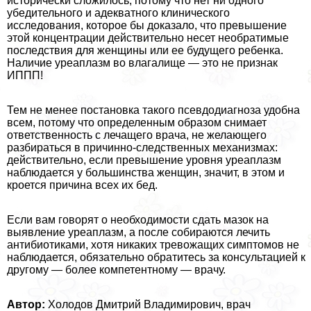
исторически сложилось, потому что нет ни одного
убедительного и адекватного клинического
исследования, которое бы доказало, что превышение
этой концентрации действительно несет необратимые
последствия для женщины или ее будущего ребенка.
Наличие уреаплазм во влагалище — это не признак
ИППП!
Тем не менее постановка такого псевдодиагноза удобна
всем, потому что определенным образом снимает
ответственность с лечащего врача, не желающего
разбираться в причинно-следственных механизмах:
действительно, если превышение уровня уреаплазм
наблюдается у большинства женщин, значит, в этом и
кроется причина всех их бед.
Если вам говорят о необходимости сдать мaзoк на
выявление уреаплазм, а после собираются лечить
антибиотиками, хотя никаких тревожащих симптомов не
наблюдается, обязательно обратитесь за консультацией к
другому — более компетентному — врачу.
Автор:
Холодов Дмитрий Владимирович, врач