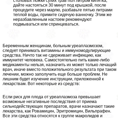
столовых ложки сухих трав пол литром кипятка,
дайте настояться 30 минут под крышкой, после
процедите через марлю, разбавьте пятью литрами
теплой воды, примите сидячую ванночку. Этим же
неразбавленным настоем рекомендуют
подмываться или спринцеваться.
Беременным женщинам, больным уреаплазмозом,
следует принимать витамины и иммуномодулирующие
средства. Ничто так не сдерживает инфекцию, как
иммунитет человека. Самостоятельно пить какие-либо
медикаменты нельзя, назначить их может только лечащий
врач, иначе вместо положительного результата при таком
лечении, можно заполучить еще больше проблем. Не
лишним будет изучение инструкции, приложенной к
лекарствам. Вот некоторые из средств:
Если риск для плода от уреаплазмоза превышает
возможные негативные последствия от приема
сильнодействующих препаратов, врачи назначают такие
лекарства, как Ровамицин, Эритромицин, Вильпрафен.
Все эти средства относятся к группе макролидов и