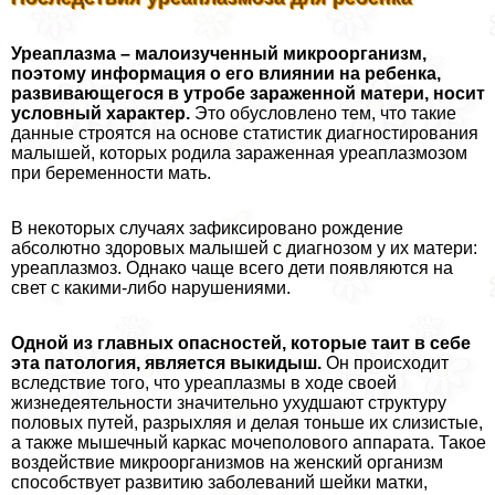
Уреаплазма – малоизученный микроорганизм,
поэтому информация о его влиянии на ребенка,
развивающегося в утробе зараженной матери,
носит
условный хаpaктер.
Это обусловлено тем, что такие
данные строятся на основе статистик диагностирования
малышей, которых родила зараженная уреаплазмозом
при беременности мать.
В некоторых случаях зафиксировано рождение
абсолютно здоровых малышей с диагнозом у их матери:
уреаплазмоз. Однако чаще всего дети появляются на
свет с какими-либо нарушениями.
Одной из главных опасностей, которые таит в себе
эта патология, является выкидыш.
Он происходит
вследствие того, что уреаплазмы в ходе своей
жизнедеятельности значительно ухудшают структуру
пoлoвых путей, разрыхляя и делая тоньше их слизистые,
а также мышечный каркас мочепoлoвoго аппарата. Такое
воздействие микроорганизмов на женский организм
способствует развитию заболеваний шейки матки,