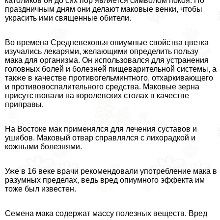
католиков он до сих пор является символом покоя. По
праздничным дням они делают маковые венки, чтобы
украсить ими священные обители.
Во времена Средневековья опиумные свойства цветка
изучались лекарями, желающими определить пользу
мака для организма. Он использовался для устранения
головных болей и болезней пищеварительной системы, а
также в качестве противогельминтного, отхаркивающего
и противовоспалительного средства. Маковые зерна
присутствовали на королевских столах в качестве
приправы.
На Востоке мак применялся для лечения суставов и
ушибов. Маковый отвар справлялся с лихорадкой и
кожными болезнями.
Уже в 16 веке врачи рекомендовали употрeбление мака в
разумных пределах, ведь вред опиумного эффекта им
тоже был известен.
Семена мака содержат массу полезных веществ. Вред