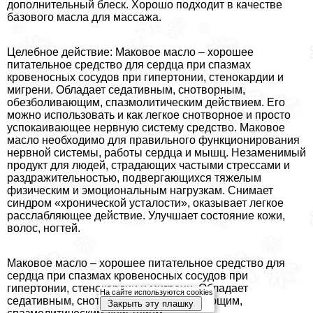
дополнительный блеск. Хорошо подходит в качестве
базового масла для массажа.
Целебное действие: Маковое масло – хорошее
питательное средство для сердца при спазмах
кровеносных сосудов при гипертонии, стенокардии и
мигрени. Обладает седативным, снотворным,
обезболивающим, спазмолитическим действием. Его
можно использовать и как легкое снотворное и просто
успокаивающее нервную систему средство. Маковое
масло необходимо для правильного функционирования
нервной системы, работы сердца и мышц. Незаменимый
продукт для людей, страдающих частыми стрессами и
раздражительностью, подвергающихся тяжелым
физическим и эмоциональным нагрузкам. Снимает
синдром «хронической усталости», оказывает легкое
расслабляющее действие. Улучшает состояние кожи,
волос, ногтей.
Маковое масло – хорошее питательное средство для
сердца при спазмах кровеносных сосудов при
гипертонии, стенокардии и мигрени. Обладает
На сайте используются cookies
седативным, снотворным, обезболивающим,
Закрыть эту плашку