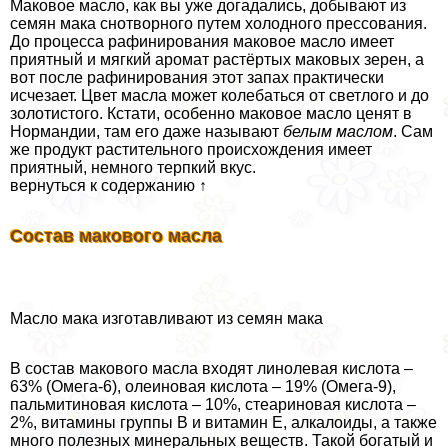
Маковое масло, как вы уже догадались, добывают из
семян мака снотворного путем холодного прессования.
До процесса рафинирования маковое масло имеет
приятный и мягкий аромат растёртых маковых зерен, а
вот после рафинирования этот запах пpaктически
исчезает. Цвет масла может колeбaться от светлого и до
золотистого. Кстати, особенно маковое масло ценят в
Нормaндии, там его даже называют
белым маслом
. Сам
же продукт растительного происхождения имеет
приятный, немного терпкий вкус.
вернуться к содержанию ↑
Состав макового масла
Масло мака изготавливают из семян мака
В состав макового масла входят линолевая кислота –
63% (Омега-6), олеиновая кислота – 19% (Омега-9),
пальмитиновая кислота – 10%, стеариновая кислота –
2%, витамины группы В и витамин Е, алкалоиды, а также
много полезных минеральных веществ. Такой богатый и