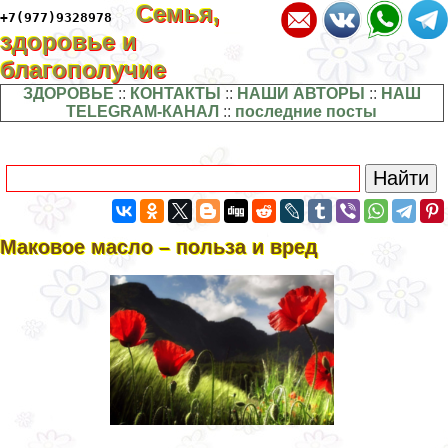
Семья,
+7(977)9328978
здоровье и
благополучие
ЗДОРОВЬЕ
::
КОНТАКТЫ
::
НАШИ АВТОРЫ
::
НАШ
TELEGRAM-КАНАЛ
::
последние посты
Маковое масло – польза и вред