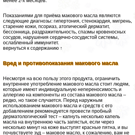
менее 2-х месяцев.
Показаниями для приёма макового масла являются
следующие диагнозы: гипертония, стенокардия, мигрень,
старение кожи, псориаз, атопический дерматит,
бессонница, раздражительность, спазмы кровеносных
сосудов, нарушения сердечно-сосудистой системы,
ослабленный иммунитет.
вернуться к содержанию ↑
Вред и противопоказания макового масла
Несмотря на всю пользу этого продукта, ограничить
внутреннее употрeбление макового масла стоит людям,
которые имеют индивидуальную непереносимость и
аллергию на компоненты из состава макового масла –
редко, но такое случается. Перед наружным
использованием макового масла и средств с его
добавлением рекомендуется провести пробный
дерматологический тест – капнуть несколько капель
масла на внутреннюю часть запястья, если через
несколько минут на коже выступят красные пятна, и вы
почувствуете зуд – маковое масло, к сожалению, вам не