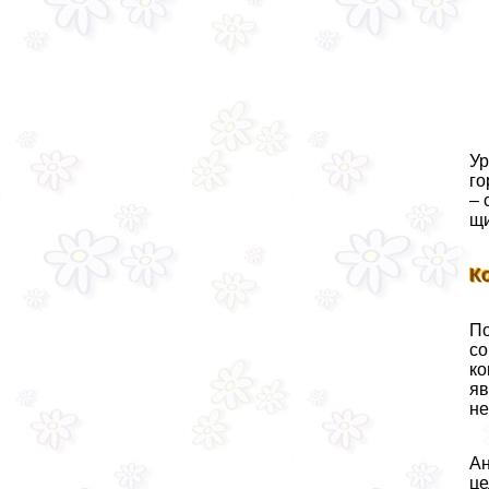
Ур
го
– 
щи
К
По
со
ко
яв
не
Ан
це