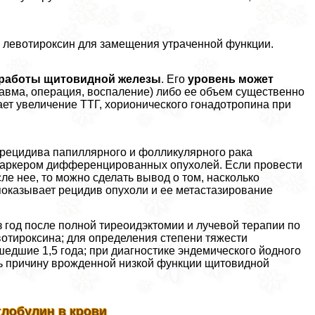
 левотироксин для замещения утраченной функции.
 работы щитовидной железы
. Его
уровень может
равма, операция, воспаление) либо ее объем существенно
ает увеличение ТТГ, хорионического гонадотропина при
 рецидива папиллярного и фолликулярного рака
маркером дифференцированных опухолей. Если провести
ле нее, то можно сделать вывод о том, насколько
показывает рецидив опухоли и ее метастазирование
 год после полной тиреоидэктомии и лучевой терапии по
вотироксина; для определения степени тяжести
едшие 1,5 года; при диагностике эндемического йодного
ть причину врожденной низкой функции щитовидной
лобулин в крови