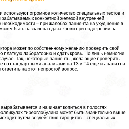
 используют огромное количество специальных тестов и
 вырабатываемых конкретной железой внутренней
ае необходимости – при жалобах пациента на ухудшение в
может быть назначена сдача крови при подозрении на
октора может по собственному желанию проверить свой
ю платную лабораторию и сдать кровь. Но лишь немногие
случае. Так, некоторые пациенты, желающие проверить
 со стандартными анализами на Т3 и Т4 еще и анализ на
ответить на этот непростой вопрос.
к вырабатывается и начинает копиться в полостях
фолликулах тиреоглобулина может быть значительно выше
оисходит путем воздействия тироцитов – специальных