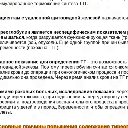
имулированное торможение синтеза ТТГ.
ациентам с удаленной щитовидной железой
назначается
иреоглобулин является неспецифическим показателем
овышаться
, когда разрушается функционирующая ткань (т
еличивается (зоб, опухоль). Еще одной группой причин быв
ременности (похож на ТТГ).
авное показание для определения ТГ
– это возможность
товидной железы. Поэтому тиреоглобулин считается онко
ализ крови до операции при онкологическом процессе и пос
дикально она проведена. Через время анализ крови на ТГ 
омимо раковых больных, исследование показано:
через
воду тиреотоксикоза; при подозрении на передозировку ле
реоидита, подтверждения воспалительного процесса в прош
фицита у детей и в период беременности; чтобы определи
лезы.
сновные причины повышения содержания тиреог