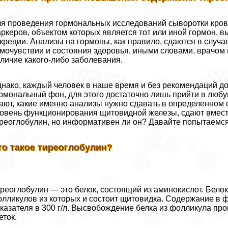
я проведения гормональных исследований сыворотки крови
ркеров, объектом которых является тот или иной гормон,
креции. Анализы на гормоны, как правило, сдаются в случ
мочувствии и состояния здоровья, иными словами, врачом 
личие какого-либо заболевания.
нако, каждый человек в наше время и без рекомендаций д
рмональный фон, для этого достаточно лишь прийти в любу
ают, какие именно анализы нужно сдавать в определенном 
овень функционирования щитовидной железы, сдают вместе
реоглобулин, но информативен ли он? Давайте попытаемся 
то такое тиреоглобулин?
реоглобулин — это белок, состоящий из аминокислот. Бело
лликулов из которых и состоит щитовидка. Содержание в 
казателя в 300 г/л. Высвобождение белка из фолликула пр
еток.