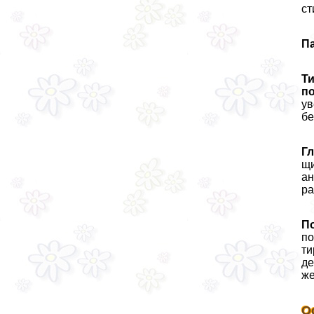
ст
П
Т
п
ув
бе
Гл
щи
ан
ра
П
по
ти
де
же
О