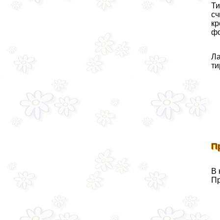
Ти
сч
кр
фо
Ла
ти
П
В 
Пр