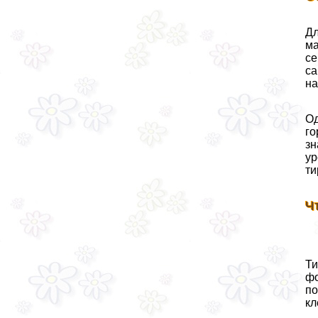
Дл
ма
се
са
на
Од
го
зн
ур
ти
Ч
Ти
фо
по
кл