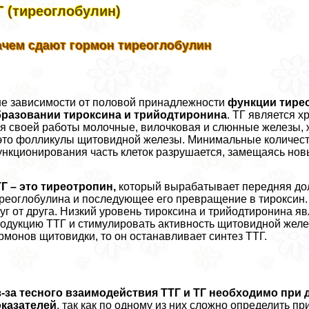
Г (тиреоглобулин)
ачем сдают гормон тиреоглобулин
е зависимости от половой принадлежности
функции тирео
бразовании тироксина и трийодтиронина
. ТГ является 
я своей работы молочные, вилочковая и слюнные железы, 
это фолликулы щитовидной железы. Минимальные количества
нкционирования часть клеток разрушается, замещаясь нов
Г – это тиреотропин,
который вырабатывает передняя дол
реоглобулина и последующее его превращение в тироксин.
уг от друга. Низкий уровень тироксина и трийодтиронина я
одукцию ТТГ и стимулировать активность щитовидной желез
рмонов щитовидки, то он останавливает синтез ТТГ.
-за тесного взаимодействия ТТГ и ТГ необходимо при 
оказателей
, так как по одному из них сложно определить п