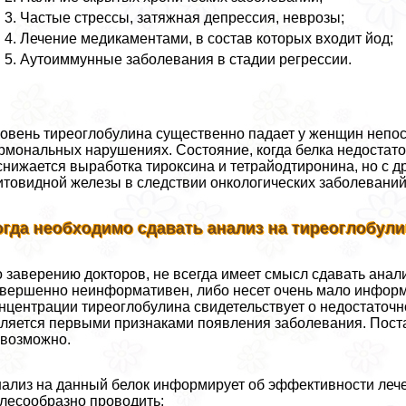
Частые стрессы, затяжная депрессия, неврозы;
Лечение медикаментами, в состав которых входит йод;
Аутоиммунные заболевания в стадии регрессии.
овень тиреоглобулина существенно падает у женщин непо
рмональных нарушениях. Состояние, когда белка недостато
снижается выработка тироксина и тетрайодтиронина, но с 
товидной железы в следствии онкологических заболеваний
огда необходимо сдавать анализ на тиреоглобул
 заверению докторов, не всегда имеет смысл сдавать анали
вершенно неинформативен, либо несет очень мало информа
нцентрации тиреоглобулина свидетельствует о недостаточ
ляется первыми признаками появления заболевания. Постав
возможно.
ализ на данный белок информирует об эффективности лече
лесообразно проводить: