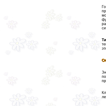
Го
пр
мо
фу
ра
си
Ти
те
эт
О
Зн
по
пр
Кл
ле