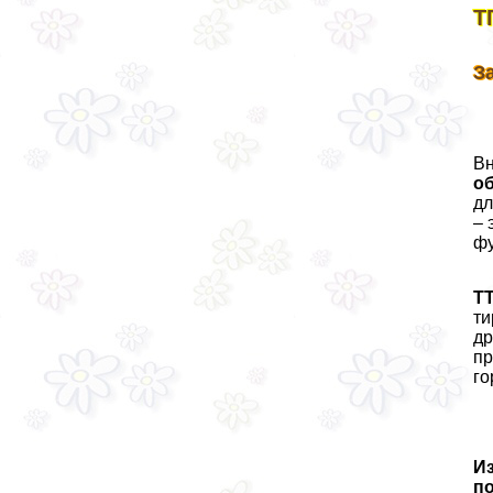
Т
З
Вн
о
дл
– 
фу
ТТ
ти
др
пр
го
Из
п