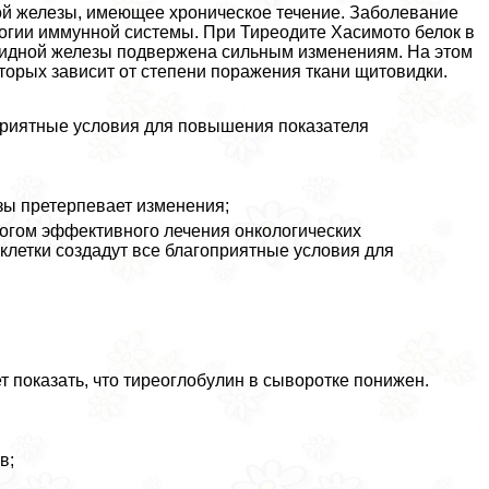
й железы, имеющее хроническое течение. Заболевание
логии иммунной системы. При Тиреодите Хасимото белок в
овидной железы подвержена сильным изменениям. На этом
торых зависит от степени поражения ткани щитовидки.
приятные условия для повышения показателя
зы претерпевает изменения;
огом эффективного лечения онкологических
клетки создадут все благоприятные условия для
 показать, что тиреоглобулин в сыворотке понижен.
в;