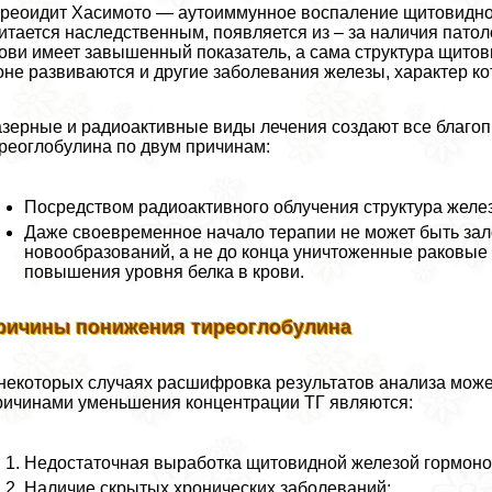
реоидит Хасимото — аутоиммунное воспаление щитовидно
итается наследственным, появляется из – за наличия пато
ови имеет завышенный показатель, а сама структура щит
не развиваются и другие заболевания железы, характер ко
зерные и радиоактивные виды лечения создают все благо
реоглобулина по двум причинам:
Посредством радиоактивного облучения структура желе
Даже своевременное начало терапии не может быть зал
новообразований, а не до конца уничтоженные раковые 
повышения уровня белка в крови.
ричины понижения тиреоглобулина
некоторых случаях расшифровка результатов анализа может
ичинами уменьшения концентрации ТГ являются:
Недостаточная выработка щитовидной железой гормоно
Наличие скрытых хронических заболеваний;