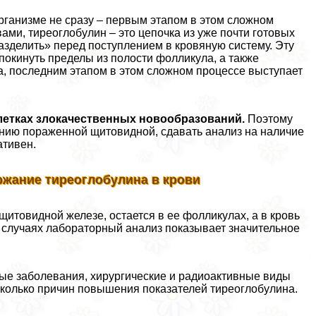
ганизме не сразу – первым этапом в этом сложном
ами, тиреоглобулин – это цепочка из уже почти готовых
разделить» перед поступлением в кровяную систему. Эту
покинуть пределы из полости фолликула, а также
а, последним этапом в этом сложном процессе выступает
клетках злокачественных новообразований.
Поэтому
нию пораженной щитовидной, сдавать анализ на наличие
ативен.
жание тиреоглобулина в крови
итовидной железе, остается в ее фолликулах, а в кровь
х случаях лабораторный анализ показывает значительное
е заболевания, хирургические и радиоактивные виды
сколько причин повышения показателей тиреоглобулина.