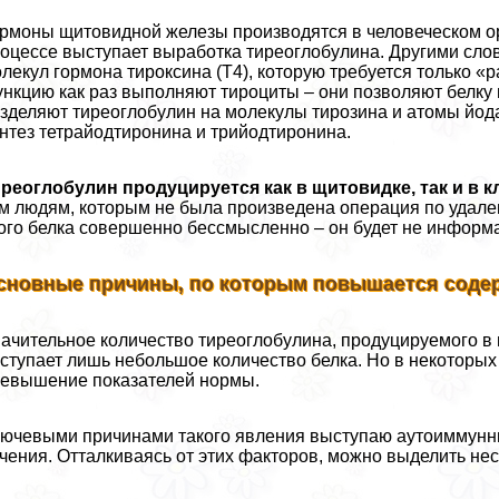
рмоны щитовидной железы производятся в человеческом ор
оцессе выступает выработка тиреоглобулина. Другими слов
лекул гормона тироксина (Т4), которую требуется только «
нкцию как раз выполняют тироциты – они позволяют белку 
зделяют тиреоглобулин на молекулы тирозина и атомы йод
нтез тетрайодтиронина и трийодтиронина.
реоглобулин продуцируется как в щитовидке, так и в 
м людям, которым не была произведена операция по удале
ого белка совершенно бессмысленно – он будет не информ
сновные причины, по которым повышается содер
ачительное количество тиреоглобулина, продуцируемого в щ
ступает лишь небольшое количество белка. Но в некоторы
евышение показателей нормы.
ючевыми причинами такого явления выступаю аутоиммунны
чения. Отталкиваясь от этих факторов, можно выделить не