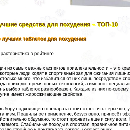
учшие средства для похудения – ТОП-10
0 лучших таблеток для похудения
paктеристика в рейтинге
ин из самых важных аспектов привлекательности – это кра
которые люди ходят в спортивный зал для сжигания лишних
столько много, что избавиться от них лишь посредством с
гда приходит время новых технологий, а именно специаль
нь выбор таблеток разнообразен. Каждые из них по-своему 
угие имеют жиросжигающие свойства.
выбору подходящего препарата стоит отнестись серьезно, 
ганизм. Правильное применение, безусловно, принесёт эфф
йствительно обдумано, то стоит проявить ещё и силу воли.
лаемого. Стабильные походы в спортзал, правильное питани
раздо стройнее и притягивать взгляды окружающих.