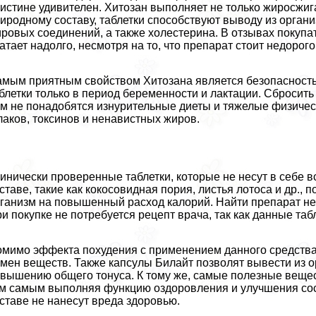
истине удивителен. Хитозан выполняет не только жиросжи
иродному составу, таблетки способствуют выводу из орган
ровых соединений, а также холестерина. В отзывах покупа
атает надолго, несмотря на то, что препарат стоит недорого
мым приятным свойством Хитозана является безопасность
блетки только в период беременности и лактации. Сбросить 
м не понадобятся изнурительные диеты и тяжелые физическ
аков, токсинов и ненавистных жиров.
инически проверенные таблетки, которые не несут в себе 
ставе, такие как кокосовидная пория, листья лотоса и др.,
ганизм на повышенный расход калорий. Найти препарат не с
и покупке не потребуется рецепт врача, так как данные та
мимо эффекта похудения с применением данного средства
мен веществ. Также капсулы Билайт позволят вывести из о
вышению общего тонуса. К тому же, самые полезные вещес
м самым выполняя функцию оздоровления и улучшения сос
ставе не нанесут вреда здоровью.