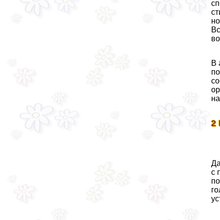
сп
ст
но
Вс
во
В 
по
со
ор
на
2
Да
с 
по
го
ус