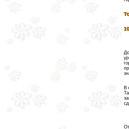
Т
1
До
ур
го
пр
зн
В 
Та
за
сд
От