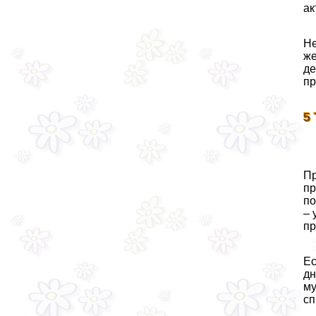
ак
Не
же
де
пр
5
Пр
пр
по
– 
пр
Ес
дн
му
сп