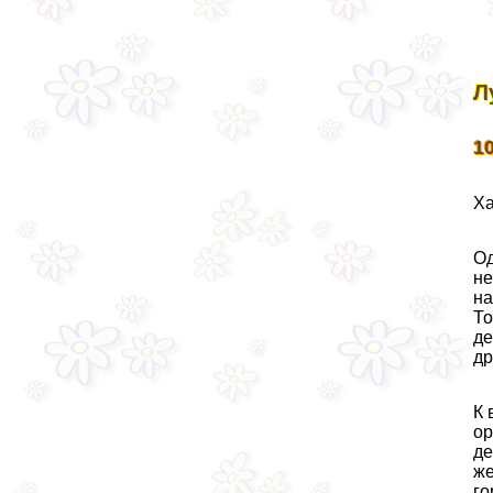
Л
1
Ха
Од
не
на
То
де
др
К 
ор
де
же
го