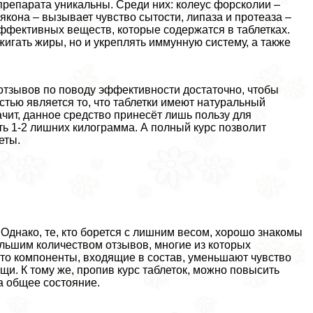
препарата уникальны. Среди них: колеус форсколии –
якона – вызывает чувство сытости, липаза и протеаза –
эффективных веществ, которые содержатся в таблетках.
жигать жиры, но и укреплять иммунную систему, а также
отзывов по поводу эффективности достаточно, чтобы
тью является то, что таблетки имеют натуральный
ачит, данное средство принесёт лишь пользу для
ать 1-2 лишних килограмма. А полный курс позволит
еты.
Однако, те, кто борется с лишним весом, хорошо знакомы
ольшим количеством отзывов, многие из которых
что компоненты, входящие в состав, уменьшают чувство
и. К тому же, пропив курс таблеток, можно повысить
а общее состояние.