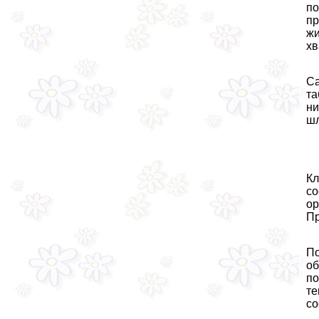
по
пр
жи
хв
Са
та
ни
шл
Кл
со
ор
Пр
По
об
по
те
со