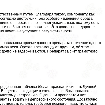
тественным путем, благодаря такому компоненту, как
ь согласно инструкции. Без особого изменения образа
ище он просто не позволяет усваиваться, поэтому есть
ы и не бояться поправиться. Это довольно недорогое
но ничуть не уступает в результативности.
 правильном приеме данного препарата в течение одного
аммов веса. Орсотен рекомендуют друзьям, об этом
х долго не задерживаются. Препарат за счет грамотного
пределенная таблетка (белая, красная и синяя). Лучшей
. Вещества, входящие в состав, способны повышать
поднятому настроению. С данным препаратом нет
гают выводить из депрессивного состояния. Достаточно
увствовать голода, требуется немного пищи, что служит