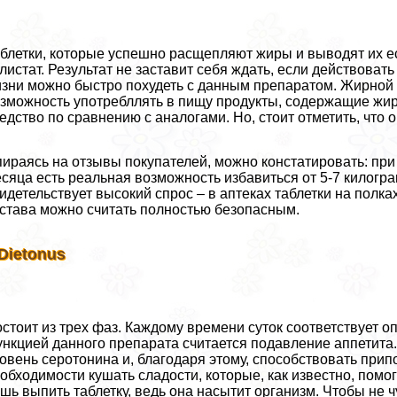
блетки, которые успешно расщепляют жиры и выводят их ес
листат. Результат не заставит себя ждать, если действоват
зни можно быстро похудеть с данным препаратом. Жирной п
зможность употрeбллять в пищу продукты, содержащие жир
едство по сравнению с аналогами. Но, стоит отметить, что о
ираясь на отзывы покупателей, можно констатировать: при
сяца есть реальная возможность избавиться от 5-7 килогр
идетельствует высокий спрос – в аптеках таблетки на полка
става можно считать полностью безопасным.
 Dietonus
стоит из трех фаз. Каждому времени суток соответствует о
нкцией данного препарата считается подавление аппетита
овень серотонина и, благодаря этому, способствовать при
обходимости кушать сладости, которые, как известно, помо
шь выпить таблетку, ведь она насытит организм. Чтобы не ч