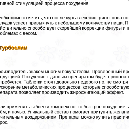
тивной стимуляцией процесса похудения.
обходимо отметить, что после курса лечения, риск снова п
лудок успеет привыкнуть к небольшому количеству пищи. П
йствительно способствует скорейшей коррекции фигуры и по
облемах с весом.
 Турбослим
оизводитель знаком многим покупателям. Проверенный вр
одукцией. Похудение с данным препаратом будет приносит
требуется. Таблетки стоят довольно недорого но, не смотря
ускорение метаболических процессов, которые способству
епарата позволяет производить жиросжигающий эффект.
ли применять таблетки комплексно, то быстрое похудение 
ём, и ночью. Уникальный состав помогает притупить желани
чительным воздержанием. Препарат можно купить пpaктичес
рос.