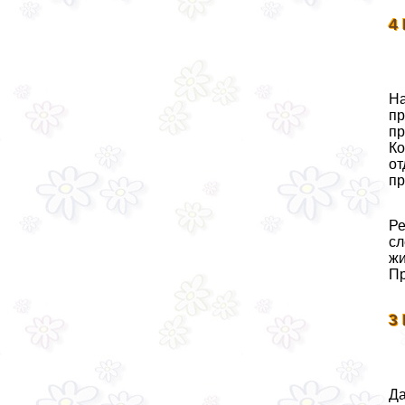
4
На
пр
пр
Ко
от
пр
Ре
сл
жи
Пр
3
Да