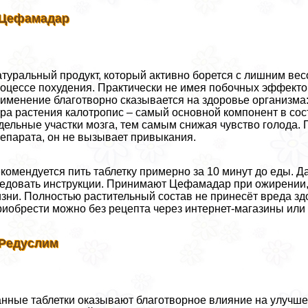
 Цефамадар
туральный продукт, который активно борется с лишним ве
оцессе похудения. Пpaктически не имея побочных эффектов
именение благотворно сказывается на здоровье организм
ра растения калотропис – самый основной компонент в сос
дельные участки мозга, тем самым снижая чувство голода.
епарата, он не вызывает привыкания.
комендуется пить таблетку примерно за 10 минут до еды. 
едовать инструкции. Принимают Цефамадар при ожирении
зни. Полностью растительный состав не принесёт вреда зд
иобрести можно без рецепта через интернет-магазины или 
 Редуслим
нные таблетки оказывают благотворное влияние на улучш