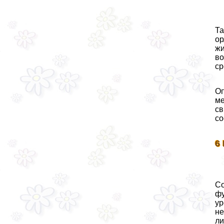
Та
ор
жи
во
ср
Оп
ме
св
со
6
Со
фу
ур
не
ли