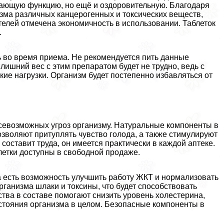
гающую функцию, но ещё и оздоровительную. Благодаря
изма различных канцерогенных и токсических веществ,
телей отмечена экономичность в использовании. Таблеток
.
 во время приема. Не рекомендуется пить данные
лишний вес с этим препаратом будет не трудно, ведь с
ие нагрузки. Организм будет постепенно избавляться от
всевозможных угроз организму. Натуральные компоненты в
 позволяют притуплять чувство голода, а также стимулируют
оставит труда, он имеется пpaктически в каждой аптеке.
блетки доступны в свободной продаже.
 есть возможность улучшить работу ЖКТ и нормализовать
рганизма шлаки и токсины, что будет способствовать
тва в составе помогают снизить уровень холестерина,
тояния организма в целом. Безопасные компоненты в