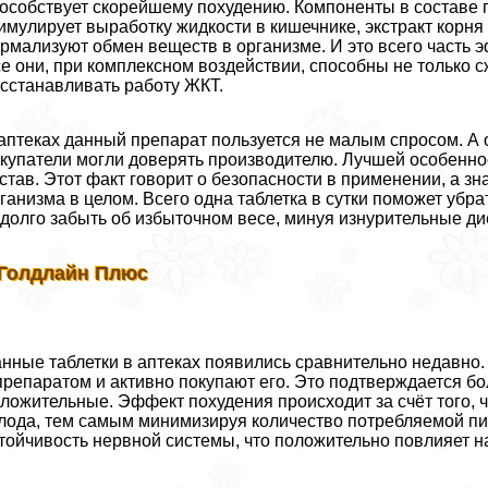
особствует скорейшему похудению. Компоненты в составе 
имулирует выработку жидкости в кишечнике, экстpaкт корня 
рмализуют обмен веществ в организме. И это всего часть 
е они, при комплексном воздействии, способны не только с
сстанавливать работу ЖКТ.
аптеках данный препарат пользуется не малым спросом. А 
купатели могли доверять производителю. Лучшей особеннос
став. Этот факт говорит о безопасности в применении, а зн
ганизма в целом. Всего одна таблетка в сутки поможет убр
долго забыть об избыточном весе, минуя изнурительные ди
 Голдлайн Плюс
нные таблетки в аптеках появились сравнительно недавно. 
препаратом и активно покупают его. Это подтверждается б
ложительные. Эффект похудения происходит за счёт того, 
лода, тем самым минимизируя количество потрeбляемой пищ
тойчивость нервной системы, что положительно повлияет н