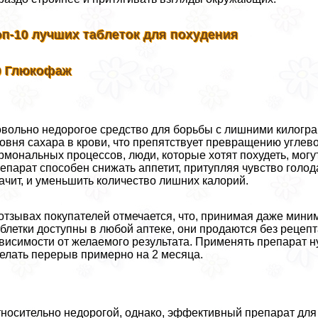
оп-10 лучших таблеток для похудения
0 Глюкофаж
вольно недорогое средство для борьбы с лишними килогра
овня сахара в крови, что препятствует превращению углев
рмональных процессов, люди, которые хотят похудеть, мог
епарат способен снижать аппетит, притупляя чувство голод
ачит, и уменьшить количество лишних калорий.
отзывах покупателей отмечается, что, принимая даже миним
блетки доступны в любой аптеке, они продаются без рецеп
висимости от желаемого результата. Применять препарат н
елать перерыв примерно на 2 месяца.
носительно недорогой, однако, эффективный препарат для