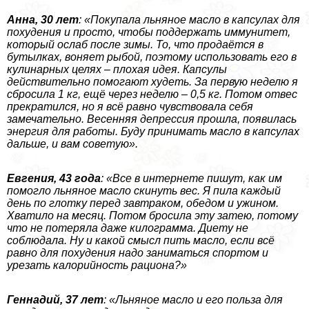
Анна, 30 лет
: «Покупала льняное масло в капсулах для
похудения и просто, чтобы поддержать иммунитет,
который ослаб после зимы. То, что продаётся в
бутылках, воняет рыбой, поэтому использовать его в
кулинарных целях – плохая идея. Капсулы
действительно помогают худеть. За первую неделю я
сбросила 1 кг, ещё через неделю – 0,5 кг. Потом отвес
прекратился, но я всё равно чувствовала себя
замечательно. Весенняя депрессия прошла, появилась
энергия для работы. Буду принимать масло в капсулах
дальше, и вам советую».
Евгения, 43 года
: «Все в интернете пишут, как им
помогло льняное масло скинуть вес. Я пила каждый
день по глотку перед завтpaком, обедом и ужином.
Хватило на месяц. Потом бросила эту затею, потому
что не потеряла даже килограмма. Диету не
соблюдала. Ну и какой смысл пить масло, если всё
равно для похудения надо заниматься спортом и
урезать калорийность рациона?»
Геннадий, 37 лет
: «Льняное масло и его польза для