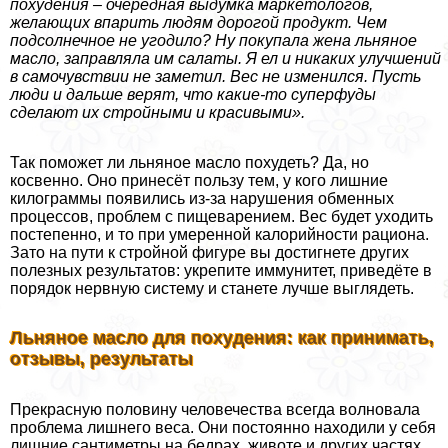
похудения – очередная выдумка маркетологов,
желающих впарить людям дорогой продукт. Чем
подсолнечное не угодило? Ну покупала жена льняное
масло, заправляла им салаты. Я ел и никаких улучшений
в самочувствии не заметил. Вес не изменился. Пусть
люди и дальше верят, что какие-то суперфуды
сделают их стройными и красивыми».
Так поможет ли льняное масло похудеть? Да, но
косвенно. Оно принесёт пользу тем, у кого лишние
килограммы появились из-за нарушения обменных
процессов, проблем с пищеварением. Вес будет уходить
постепенно, и то при умеренной калорийности рациона.
Зато на пути к стройной фигуре вы достигнете других
полезных результатов: укрепите иммунитет, приведёте в
порядок нервную систему и станете лучше выглядеть.
Льняное масло для похудения: как принимать,
отзывы, результаты
Прекрасную половину человечества всегда волновала
проблема лишнего веса. Они постоянно находили у себя
лишние сантиметры на бедрах, животе и других частях