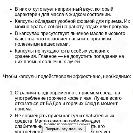
В них отсутствует неприятный вкус, который
хаpaктерен для масла в жидком состоянии.
Капсулы обладают удобной формой для приема. Их
можно брать с собой на работу, отдых или прогулку.
В капсулах присутствует льняное масло высокого
качества, что позволяет насытить организм
полезными веществами.
Капсулы не нуждаются в особых условиях
хранения. Главное — не допустить попадания на
них прямых солнечных лучей.
Чтобы капсулы подействовали эффективно, необходимо:
Ограничить одновременно с приемом средства
употрeбление горячего кофе и чая. Лучше всего
отказаться от БАДов и горячих блюд в момент
приема.
Не совмещать прием капсул и слабительных
средств. Масло само по себе обладает
На сайте используются cookies
слабительным эффектом, дополнять его
Закрыть эту плашку
употрeблением различных чаев не следует.