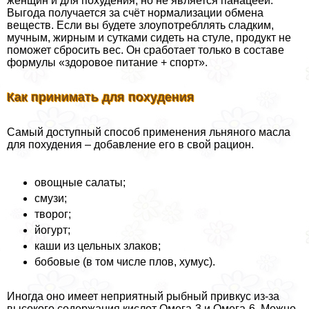
женщин и для похудения, но не является панацеей.
Выгода получается за счёт нормализации обмена
веществ. Если вы будете злоупотрeбллять сладким,
мучным, жирным и сутками сидеть на стуле, продукт не
поможет сбросить вес. Он сработает только в составе
формулы «здоровое питание + спорт».
Как принимать для похудения
Самый доступный способ применения льняного масла
для похудения – добавление его в свой рацион.
овощные салаты;
смузи;
творог;
йогурт;
каши из цельных злаков;
бобовые (в том числе плов, хумус).
Иногда оно имеет неприятный рыбный привкус из-за
высокого содержания кислот Омега-3 и Омега-6. Можно