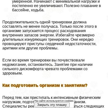
умеренной. Начинают с минимальной нагрузки и
постепенно ее увеличивают. Полезно плавание в
бассейне, ходьба.
Продолжительность одной тренировки должна
составлять не менее получаса. Только после этого в
организме запускается процесс расходования
внутренних запасов энергии. Избегайте чрезмерно
длительных изнуряющих тренировок. Они нередко
провоцируют приступы сердечной недостаточности,
аритмии или другие проблемы.
Если во время тренировки вы почувствовали
недомогание, остановитесь. Занятие при наличии
сильного дискомфорта чревато проблемами со
здоровьем.
Как подготовить организм к занятиям?
Перед тем, как приступать к интенсивным физическим
На сайте используются cookies
нагрузкам, подготовьте к этому свой организм.
Закрыть эту плашку
Специалисты рекомендуют придерживаться следующих