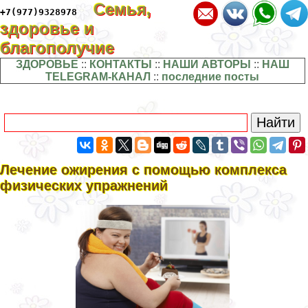
Семья,
+7(977)9328978
здоровье и
благополучие
ЗДОРОВЬЕ
::
КОНТАКТЫ
::
НАШИ АВТОРЫ
::
НАШ
TELEGRAM-КАНАЛ
::
последние посты
Лечение ожирения с помощью комплекса
физических упражнений