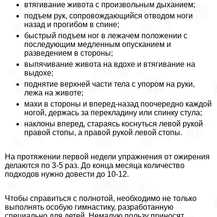
втягивание живота с произвольным дыханием;
подъем рук, сопровождающийся отводом ноги
назад и прогибом в спине;
быстрый подъем ног в лежачем положении с
последующим медленным опусканием и
разведением в стороны;
выпячивание живота на вдохе и втягивание на
выдохе;
поднятие верхней части тела с упором на руки,
лежа на животе;
махи в стороны и вперед-назад поочередно каждой
ногой, держась за перекладину или спинку стула;
наклоны вперед, стараясь коснуться левой рукой
правой стопы, а правой рукой левой стопы.
На протяжении первой недели упражнения от ожирения
делаются по 3-5 раз. До конца месяца количество
подходов нужно довести до 10-12.
Чтобы справиться с полнотой, необходимо не только
выполнять особую гимнастику, разработанную
специально для детей. Немалую пользу приносят