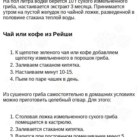
На пол литра водки берется 10 г сухого измельченного
гриба, настаивается экстpaкт 3 месяца. Принимается
утром на пустой желудок по чайной ложке, разведенной в
половине стакана теплой воды.
Чай или кофе из Рейши
К щепотке зеленого чая или кофе добавляем
щепотку измельченного в порошок гриба.
Заливаем стаканом кипятка.
Настаиваем минут 10-15.
Пьем по паре чашек в день.
Из сушеного гриба самостоятельно в домашних условиях
можно приготовить целебный отвар. Для этого:
Столовая ложка измельченного сухого гриба
помещается в кастрюлю.
Заливается стаканом кипятка.
Варится при постоянном помешивании минут 5.