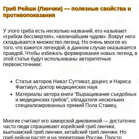
Гриб Рейши (Линчжи) — полезные свойства и
противопоказания
У этого гриба есть несколько названий, его называют
«грибом бесcмepтия», «величайшим чудом». Вокруг него
складывается множество легенд. Но очень многое из
того, что кажется легендой, в данном случае оказывается
правдой. Чтобы избежать формирования новых легенд, в
этой статье будут использованы авторитетные
первоисточники:
Статья авторов Ниват Суттиват, доцент, и Нариса
Фактакул, доктор медицинских наук
Материалы автора книги “Выращивание съедобных
и медицинских грибов”, обладателя нескольких
специализированных премий Пола Стамец
Многие считают его заморской диковинкой — достаточно
часто люди спрашивают корейский гриб линчжи,
вьетнамский гриб линчжи, китайский гриб линчжи. Но
гриб рейши растет и на территории России. Просто