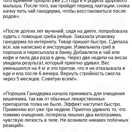
того времени прошло уже 2,5 года и я родила здорового
малыша. После того, как пройдет период лактации, снова
начну пить чай ганодерма, чтобы восстановиться после
родов».
«После долгих лет мучений, сидя на диете, попробовала
худеть с помощью гриба рейши. Заказала упаковку
ганодерма по интернету. Товар пришел быстро. Сделала
все, как написано в инструкции. Измельчила гриб в
порошок и пересыпала в банку. Добавляла в чай или
кофе и пила два раза в день. Через две недели на весах
увидела результат, который приятно удивил. Вес
уменьшился на 4 кг и это притом, что я не отказывала в
еде и ела после 6 вечера. Вернуть стройность смогла
через 5 месяцев. Советую всем!».
«Порошок Ганодерма начала принимать для очищения
кишечника, так как от обычных лекарственных
препаратов толка не было. Эффект наступил быстро.
Применяю вот уже три недели. Приятно удивило то, что
помимо очищения, потеряла лишних два килограмма,
чувствую легкость в теле. Не возникло никаких побочных
реакций».