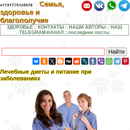
Семья,
+7(977)9328978
здоровье и
благополучие
ЗДОРОВЬЕ
::
КОНТАКТЫ
::
НАШИ АВТОРЫ
::
НАШ
TELEGRAM-КАНАЛ
::
последние посты
Лечебные диеты и питание при
заболеваниях