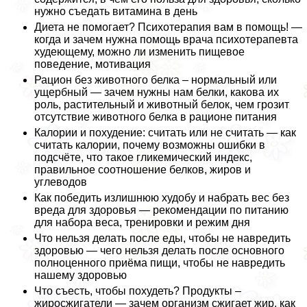
нужно съедать витамина в день
Диета не помогает? Психотерапия вам в помощь! —
когда и зачем нужна помощь врача психотерапевта
худеющему, можно ли изменить пищевое
поведение, мотивация
Рацион без животного белка – нормальный или
ущербный — зачем нужны нам белки, какова их
роль, растительный и животный белок, чем грозит
отсутствие животного белка в рационе питания
Калории и похудение: считать или не считать — как
считать калории, почему возможны ошибки в
подсчёте, что такое гликемический индекс,
правильное соотношение белков, жиров и
углеводов
Как победить излишнюю худобу и набрать вес без
вреда для здоровья — рекомендации по питанию
для набора веса, тренировки и режим дня
Что нельзя делать после еды, чтобы не навредить
здоровью — чего нельзя делать после основного
полноценного приёма пищи, чтобы не навредить
нашему здоровью
Что съесть, чтобы похудеть? Продукты –
жиросжигатели — зачем организм сжигает жир, как