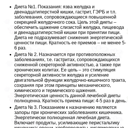
Диета №1. Показания: язва желудка и
двенадцатиперстной кишки, гастрит, ГЭРБ и т.п.
заболевания, сопровождающиеся повышенной
секрецией желудочного сока. Цель этой диеты –
обеспечить щажение слизистой желудка, пищевода
и двенадцатиперстной кишки при принятии пищи.
Диета не подразумевает снижения энергетической
ценности пищи. Кратность ее приемов – не менее 5-
6 раз.
Диета № 2. Назначается при противоположных
заболеваниях, т.е. гастритах, сопровождающихся
сниженной секреторной активностью, а также при
хронических колитах. Ее цель – это стимуляция
секреторной активности желудка и усиление
двигательной функции желудочно-кишечного тpaкта,
сохраняя при этом принципы механического,
химического и термического щажения.
Энергетическая ценность данной лечебной диеты
полноценна. Кратность приема пищи: 4-5 раз в день.
Диета № 3. Показанием к назначению являются
запоры при хронических заболеваниях кишечника.
Энергетически полноценная лечебная диета.
Включает продукты, усиливающие перистальтику
кишечника: овощи, хлебопродукты, кисломолочные