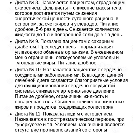
Диета № 8. Назначается пациентам, страдающим
ожирением. Цель диеты – снижение массы тела,
которое достигается путем снижения
энергетической ценности суточного рациона, в
основном, за счет жиров и углеводов. Питание
дробное, 5-6 раз в день. Снижается количество
жидкости до 1 л и поваренной соли до 5 г в день.
Диета № 9. Показана пациентам с сахарным
диабетом. Преследует цель – нормализация
углеводного обмена в организме. В ежедневном
меню ограничены легкоусвояемые углеводы и
тугоплавкие жиры. Питание дробное.
Диета № 10. Назначается пациентам с сердечно-
сосудистыми заболеваниями. Благодаря данной
лечебной диете создаются благоприятные условия
для функционирования сердечно-сосудистой
системы, снижается артериальное давление.
Питание дробное, ограничены жидкость и
поваренная соль. Снижено количество животных
жиров и продуктов, содержащих холестерин.
Диета № 11. Показана людям с истощением.
Назначается в посттравматическом периоде, при
туберкулезе и т.п. Условием назначения является
отсутствие противопоказаний со стороны