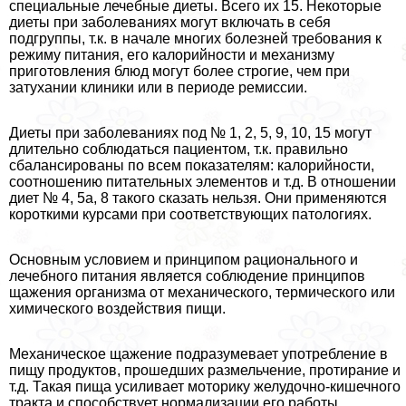
специальные лечебные диеты. Всего их 15. Некоторые
диеты при заболеваниях могут включать в себя
подгруппы, т.к. в начале многих болезней требования к
режиму питания, его калорийности и механизму
приготовления блюд могут более строгие, чем при
затухании клиники или в периоде ремиссии.
Диеты при заболеваниях под № 1, 2, 5, 9, 10, 15 могут
длительно соблюдаться пациентом, т.к. правильно
сбалансированы по всем показателям: калорийности,
соотношению питательных элементов и т.д. В отношении
диет № 4, 5а, 8 такого сказать нельзя. Они применяются
короткими курсами при соответствующих патологиях.
Основным условием и принципом рационального и
лечебного питания является соблюдение принципов
щажения организма от механического, термического или
химического воздействия пищи.
Механическое щажение подразумевает употрeбление в
пищу продуктов, прошедших размельчение, протирание и
т.д. Такая пища усиливает моторику желудочно-кишечного
тpaкта и способствует нормализации его работы.