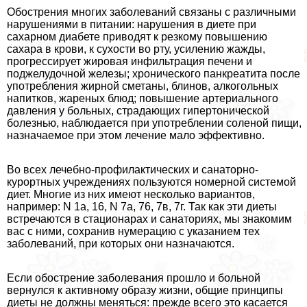
Обострения многих заболеваний связаны с различными
нарушениями в питании: нарушения в диете при
сахарном диабете приводят к резкому повышению
сахара в крови, к сухости во рту, усилению жажды,
прогрессирует жировая инфильтрация печени и
поджелудочной железы; хронического панкреатита после
употрeбления жирной сметаны, блинов, алкогольных
напитков, жареных блюд; повышение артериального
давления у больных, страдающих гипертонической
болезнью, наблюдается при употрeблении соленой пищи,
назначаемое при этом лечение мало эффективно.
Во всех лечебно-профилактических и санаторно-
курортных учреждениях пользуются номерной системой
диет. Многие из них имеют несколько вариантов,
например: N 1а, 16, N 7а, 76, 7в, 7г. Так как эти диеты
встречаются в стационарах и санаториях, мы знакомим
вас с ними, сохранив нумерацию с указанием тех
заболеваний, при которых они назначаются.
Если обострение заболевания прошло и больной
вернулся к активному образу жизни, общие принципы
диеты не должны меняться: прежде всего это касается