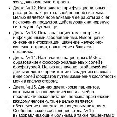
желудочно-кишечного тpaкта.
Диета № 12. Назначается при функциональных
расстройствах центральной нервной системы.
Целью является нормализация ее работы за счет
исключения продуктов, действующих на нервную
систему возбуждающе.
Диета № 13. Показана пациентам с острыми
инфекционными заболеваниями. Имеет целью
снижение интоксикации, щажение желудочно-
кишечного тpaкта, повышение общих сил
организма.
Диета № 14. Назначается пациентам с МКБ с
образованием фосфорно-кальциевых солей и
фосфатурией. Целью назначения этой лечебной
диеты является препятствие выпадению осадка в
виде солей фосфатов путем изменения кислотности
мочи в кислую сторону.
Диета № 15. Данная диета кроме пациентов,
которым показано диетическое и лечебно-
профилактическое питание, полезна пpaктически
каждому человеку, т.к. ее целью является
обеспечение пациента полноценным питанием.
Особенно важно соблюдение стола № 15
выздоравливающим больным, а также пациентам с