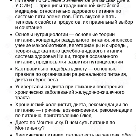
Питание по системе 5 элементов (китайская диета
У-СИН) — принципы традиционной китайской
медицины относительно здорового питания по
системе пяти элементов. Пять вкусов и пять
тепловых свойств продуктов, их правильный выбор
и сочетание
Основы нутрициологии — основные теории
питания, концепция раздельного питания, японское
учение макробиотиков, вегетарианцы и сыроеды,
теория адекватного целебно-видового питания,
система здоровья Ниши, теория осознанного
питания, предпосылки развития нутрициологии
Как правильно подобрать диету — основные
правила по организации рационального питания,
диета и сброс веса
Универсальная диета при стихании обострения
хронических заболеваний желудочно-кишечного
тpaкта
Xpoничecкий xoлeциcтит, диета, рекомендации по
питанию — причины возникновения, рекомендации
по питанию, приготовлению блюд
Диета по Монтиньяку. В чем суть питания по
Монтиньяку?
Диетическое питание, сколько есть на завтpaк, обед