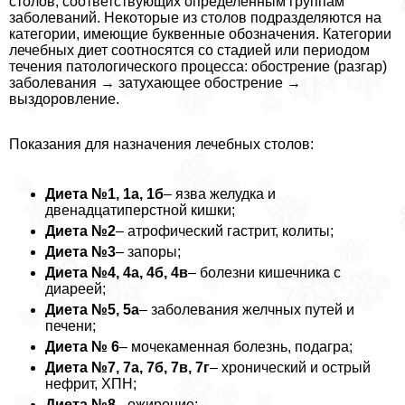
столов, соответствующих определенным группам
заболеваний. Некоторые из столов подразделяются на
категории, имеющие буквенные обозначения. Категории
лечебных диет соотносятся со стадией или периодом
течения патологического процесса: обострение (разгар)
заболевания → затухающее обострение →
выздоровление.
Показания для назначения лечебных столов:
Диета №1, 1а, 1б
– язва желудка и
двенадцатиперстной кишки;
Диета №2
– атрофический гастрит, колиты;
Диета №3
– запоры;
Диета №4, 4а, 4б, 4в
– болезни кишечника с
диареей;
Диета №5, 5а
– заболевания желчных путей и
печени;
Диета № 6
– мочекаменная болезнь, подагра;
Диета №7, 7а, 7б, 7в, 7г
– хронический и острый
нефрит, ХПН;
Диета №8
– ожирение;