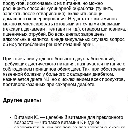
продуктов, исключаемых из питания, но можно
расширить способы кулинарной обработки (тушить,
запекать после отваривания), включить овощи
домашнего консервирования. Недостаток витаминов
можно компенсировать готовыми аптечными формами
(гексавит, декамевит, гентавит и т.д.), отваром шиповника,
пшеничных отрубей. Во всех диетах запрещены
алкогольные напитки, в индивидуальных случаях вопрос
об их употрeблении решает лечащий врач.
При сочетании у одного больного двух заболеваний,
требующих диетического питания, назначается питание с
соблюдением принципов обеих диет. Так, при обострении
язвенной болезни у больного с сахарным диабетом,
назначается диета N1, но с исключением всех продуктов,
противопоказанных при сахарном диабете.
Другие диеты
Витамин К1 — целебный витамин для преклонного
возраста — что такое витамин К и где он
содержится, в чем его польза для здоровья, сколько