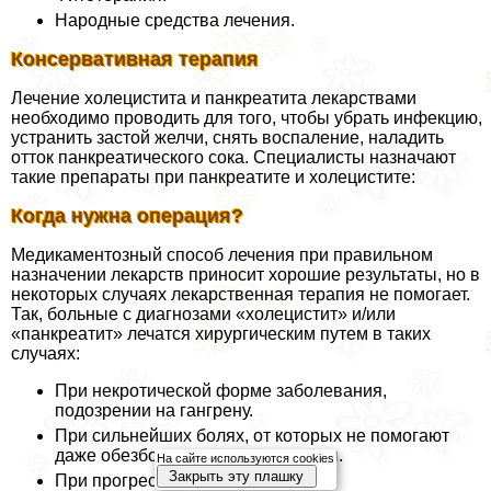
Народные средства лечения.
Консервативная терапия
Лечение холецистита и панкреатита лекарствами
необходимо проводить для того, чтобы убрать инфекцию,
устранить застой желчи, снять воспаление, наладить
отток панкреатического сока. Специалисты назначают
такие препараты при панкреатите и холецистите:
Когда нужна операция?
Медикаментозный способ лечения при правильном
назначении лекарств приносит хорошие результаты, но в
некоторых случаях лекарственная терапия не помогает.
Так, больные с диагнозами «холецистит» и/или
«панкреатит» лечатся хирургическим путем в таких
случаях:
При некротической форме заболевания,
подозрении на гангрену.
При сильнейших болях, от которых не помогают
даже обезболивающие препараты.
На сайте используются cookies
Закрыть эту плашку
При прогрессировании болезни.