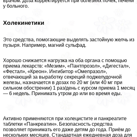
врачом. Доза корректируется при болезнях почек, печени
у больного.
Холекинетики
Это средства, помогающие выделять застойную желчь из
пузыря. Например, магний сульфад.
Хорошо снижается нагрузка на оба органа с помощью
приема лекарств: «Мезим», «Пантпрозол», «Дигестал»,
«Фестал», «Креон». Ингибитор «Омепразол»,
отвечающий за выработку секреций поджелудочной
железы, назначается в дозах по 20 мг (или 40 мг при
сильном обострении) 1 раз/день с курсом приема 1 месяц
— 6 недель. Принимать утром до или во время еды.
Активно применяются при холецистите и панкреатите
таблетки «Панкреатин». Безопасность средства
позволяет принимать его даже детям до года. Приём до
нескольких месяцев. Стандартная ежедневная доза для