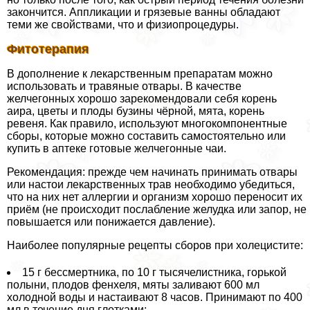
закончится. Аппликации и грязевые ванны обладают
теми же свойствами, что и физиопроцедуры.
Фитотерапия
В дополнение к лекарственным препаратам можно
использовать и травяные отвары. В качестве
желчегонных хорошо зарекомендовали себя корень
аира, цветы и плоды бузины чёрной, мята, корень
ревеня. Как правило, используют многокомпонентные
сборы, которые можно составить самостоятельно или
купить в аптеке готовые желчегонные чаи.
Рекомендация: прежде чем начинать принимать отвары
или настои лекарственных трав необходимо убедиться,
что на них нет аллергии и организм хорошо переносит их
приём (не происходит послабление желудка или запор, не
повышается или понижается давление).
Наиболее популярные рецепты сборов при холецистите:
15 г бессмертника, по 10 г тысячелистника, горькой
полыни, плодов фенхеля, мяты заливают 600 мл
холодной воды и настаивают 8 часов. Принимают по 400
мл в течение дня глотками;