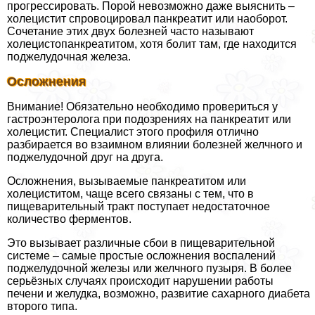
прогрессировать. Порой невозможно даже выяснить –
холецистит спровоцировал панкреатит или наоборот.
Сочетание этих двух болезней часто называют
холецистопанкреатитом, хотя болит там, где находится
поджелудочная железа.
Осложнения
Внимание! Обязательно необходимо провериться у
гастроэнтеролога при подозрениях на панкреатит или
холецистит. Специалист этого профиля отлично
разбирается во взаимном влиянии болезней желчного и
поджелудочной друг на друга.
Осложнения, вызываемые панкреатитом или
холециститом, чаще всего связаны с тем, что в
пищеварительный тракт поступает недостаточное
количество ферментов.
Это вызывает различные сбои в пищеварительной
системе – самые простые осложнения воспалений
поджелудочной железы или желчного пузыря. В более
серьёзных случаях происходит нарушении работы
печени и желудка, возможно, развитие сахарного диабета
второго типа.