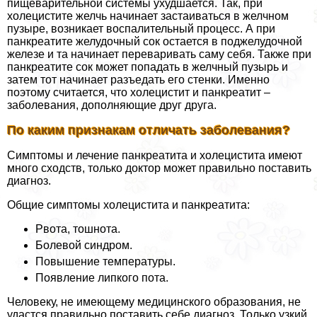
пищеварительной системы ухудшается. Так, при
холецистите желчь начинает застаиваться в желчном
пузыре, возникает воспалительный процесс. А при
панкреатите желудочный сок остается в поджелудочной
железе и та начинает переваривать саму себя. Также при
панкреатите сок может попадать в желчный пузырь и
затем тот начинает разъедать его стенки. Именно
поэтому считается, что холецистит и панкреатит –
заболевания, дополняющие друг друга.
По каким признакам отличать заболевания?
Симптомы и лечение панкреатита и холецистита имеют
много сходств, только доктор может правильно поставить
диагноз.
Общие симптомы холецистита и панкреатита:
Рвота, тошнота.
Болевой синдром.
Повышение температуры.
Появление липкого пота.
Человеку, не имеющему медицинского образования, не
удастся правильно поставить себе диагноз. Только узкий