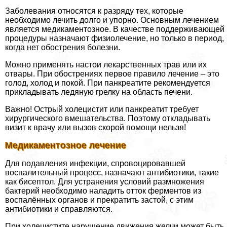
Заболевания относятся к разряду тех, которые
необходимо лечить долго и упорно. Основным лечением
является медикаментозное. В качестве поддерживающей
процедуры назначают физиолечение, но только в период,
когда нет обострения болезни.
Можно применять настои лекарственных трав или их
отвары. При обострениях первое правило лечение – это
голод, холод и покой. При панкреатите рекомендуется
прикладывать ледяную грелку на область печени.
Важно! Острый холецистит или панкреатит требует
хирургического вмешательства. Поэтому откладывать
визит к врачу или вызов скорой помощи нельзя!
Медикаментозное лечение
Для подавления инфекции, спровоцировавшей
воспалительный процесс, назначают антибиотики, такие
как бисептол. Для устранения условий размножения
бактерий необходимо наладить отток ферментов из
воспалённых органов и прекратить застой, с этим
антибиотики и справляются.
При холецистите нарушение движения желчи может быть