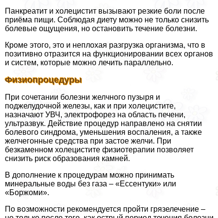
Панкреатит и холецистит вызывают резкие боли после
приёма пищи. Соблюдая диету можно не только снизить
болевые ощущения, но остановить течение болезни.
Кроме этого, это и неплохая разгрузка организма, что в
позитивно отразится на функционировании всех органов
и систем, которые можно лечить параллельно.
Физиопроцедуры
При сочетании болезни желчного пузыря и
поджелудочной железы, как и при холецистите,
назначают УВЧ, электрофорез на область печени,
ультразвук. Действие процедур направлено на снятии
болевого синдрома, уменьшения воспаления, а также
желчегонные средства при застое желчи. При
безкаменном холецистите физиотерапии позволяет
снизить риск образования камней.
В дополнение к процедурам можно принимать
минеральные воды без газа – «Ессентуки» или
«Боржоми».
По возможности рекомендуется пройти грязелечение –
но только после того, как острый период течения болезни