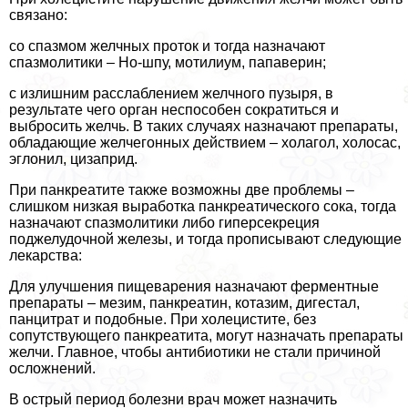
связано:
со спазмом желчных проток и тогда назначают
спазмолитики – Но-шпу, мотилиум, папаверин;
с излишним расслаблением желчного пузыря, в
результате чего орган неспособен сократиться и
выбросить желчь. В таких случаях назначают препараты,
обладающие желчегонных действием – холагол, холосас,
эглонил, цизаприд.
При панкреатите также возможны две проблемы –
слишком низкая выработка панкреатического сока, тогда
назначают спазмолитики либо гиперсекреция
поджелудочной железы, и тогда прописывают следующие
лекарства:
Для улучшения пищеварения назначают ферментные
препараты – мезим, панкреатин, котазим, дигестал,
панцитрат и подобные. При холецистите, без
сопутствующего панкреатита, могут назначать препараты
желчи. Главное, чтобы антибиотики не стали причиной
осложнений.
В острый период болезни врач может назначить