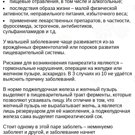
пищевые отравления, в том числе и алкогольные;
последствия образа жизни – малой физической
активности, неправильного питания, избыточного веса;
применение лекарственных препаратов, в частности,
фуросемида, эстрогенов, антибиотиков,
сульфаниламидов и т.д.
У малышей заболевание чаще развивается из-за
врождённых ферментопатий или пороков развития
пищеварительной системы.
Рисками для возникновения панкреатита являются –
гормональные нарушения, операции на желудке или
желчном пузыре, аскаридоз. В 3 случаях из 10 не удаётся
выяснить причину заболеваний.
В норме поджелудочная железа и желчный пузырь
выделяют в пищеварительный тракт ферменты, которые
позволяют усваивать пищу. Их отличие в том, что
желчный пузырь не вырабатывает желчь, а является
лишь резервуаром для её накопления, а поджелудочная
железа сама выделяет панкреатический сок.
Стоит одному в этой паре заболеть – неминуемо
заболеет и другой, и заболевание начнет