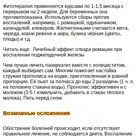
Фитотерапия применяется курсами по 1-1,5 месяца с
перерывом на 2 недели. Для беременных она
противопоказана. Используются сборы против
воспалений, например, с ромашкой, одуванчиком,
календулой, клевером. Желчегонными считаются мята,
череда, корни ревеня и аира, бузина чёрная (цветы,
плоды) и т.д.
Читать еще: Лечебный эффект отвара ромашки при
воспалении поджелудочной железы
Чем лучше лечить панкреатит вместе с холециститом,
каждый выбирает сам. Многим помогает настойка
стружки прополиса на водке, приготовленная в равной
пропорции. Её пьют за полчаса до еды 2 раза/день (1 ч. л.
на половину стакана воды). Прополис эффективен и с
молоком (3-5 г измельчить, добавить в стакан тёплого
молока). Пить перед сном.
Возможные осложнения
Обострение болезней происходит, если отсутствует
правильное лечение, не соблюдается диета. Воспаление