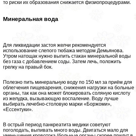
то риски их образования снижается физиопроцедурами.
Минеральная вода
Для ликвидации застоя желчи рекомендуется
использование слепого тюбажа методом Демьянова.
Утром натощак нужно выпить стакан минеральной воды
без газа с добавлением соды. Затем лечь, положить
грелку на правый бок.
Полезно пить минеральную воду по 150 мл за приём для
облегчения пищеварения, снижения нагрузки на больные
органы, так как она может блокировать соляную кислоту
из желудка, вызывающую воспаление. Воду лучше
выбирать лечебно-столовую марки «Боржоми»,
«Ессентуки».
В острый период панкреатита медики советуют
поголодать, выпивать много воды. Двигаться мало для
уменьшения кровотока (больные органы скорее придут в