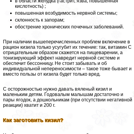
в области желудка (гастрит, язва, повышенная
кислотность) ;
повышенная возбудимость нервной системы;
склонность к запорам;
обострение хронических почечных заболеваний.
При наличии вышеперечисленных проблем включение в
рацион кизила только усугубит их течение: так, витамин С
отрицательным образом скажется на пищеварении, а
тонизирующий эффект навредит нервной системе и
обеспечит бессонницу. Не стоит забывать и об
индивидуальной непереносимости – такое тоже бывает и
вместо пользы от кизила будет только вред.
С осторожностью нужно давать вяленый кизил и
маленьким детям. Годовалым малышам достаточно и
пары ягодок, а дошкольникам (при отсутствии негативной
реакции) хватит и 200 г.
Как заготовить кизил?