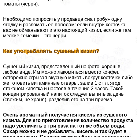
томаты (черри).
Необходимо попросить у продавца «на пробу» одну
ягодку и разломать ее пополам: если внутри косточка –
вас не обманывают и это настоящий кизил, если же там
мелкие семечки – это черри.
Как употрeбллять сушеный кизил?
Сушеный кизил, представленный на фото, хорош в
любом виде. Им можно лакомиться вместо конфет,
осторожно сгрызая вкусную мякоть вокруг косточки либо
же готовить витаминные отвары, залив 1 ст. л. ягод
стаканом кипятка и настояв в течение 2 часов. Такой
концентрированный напиток следует выпить за день
(свежим, не храня), разделив его на три приема.
Очень ароматный получается кисель из сушеного
кизила. Для его приготовления количество продукта
надо увеличить в три раза на тот же объем воды.
Сахар можно и не добавлять, кисель и так будет в
меру сладким. Сладкоежкам же больше понравится