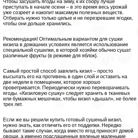
Чтобы засушить ягоды на зиму, к их сбору лучше
приступать в начале осени – в это время весь урожай
уже созреет и накопит максимум полезных веществ.
Отбирать нужно только целые и не перезревшие ягодки,
чтобы они дольше хранились.
Рекомендация! Оптимальным вариантом для сушки
кизила в домашних условиях является использование
специальной сушилки, в которой хозяйки обычно сушат
различные фрукты (в режиме для яблок).
Самый простой способ завялить кизил – просто
высыпать его на противень в один слой и оставить на
две недели в помещении, которое хорошо
проветривается. Периодически нужно переворачивать
ягоды. «Кизиловую сушку» следует хранить в тканевых
или бумажных мешочках, чтобы кизил «дышал», не более
трех лет.
Если же вы решили купить готовый сушеный кизил,
нужно знать, как отличить его от подделки. Нередко
бывают такие случаи, когда вместо ягод приносят домой
овощи, а именно подслащенные вяленые маленькие