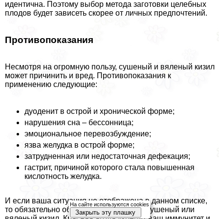
идентична. Поэтому выбор метода заготовки целебных
плодов будет зависеть скорее от личных предпочтений.
Противопоказания
Несмотря на огромную пользу, сушеный и вяленый кизил
может причинить и вред. Противопоказания к
применению следующие:
дуоденит в острой и хронической форме;
нарушения сна – бессонница;
эмоциональное перевозбуждение;
язва желудка в острой форме;
затрудненная или недостаточная дефекация;
гастрит, причиной которого стала повышенная
кислотность желудка.
И если ваша ситуация не отображена в данном списке,
На сайте используются cookies
то обязательно обратите внимание на сушеный или
Закрыть эту плашку
вяленый кизил. Красная ягода укрепит ваш иммунитет и