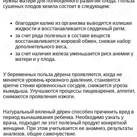
нужны матери для полноценного развития плода. Польза
сушеных плодов кизила состоит в следующем:
благодаря калию из организма выводятся излишки
жидкости и восстанавливается сердечный ритм;
за счет ряда полезных в составе веществ
восстанавливается жировой обмен, снижая набор
дополнительного веса,
за счет наличия железа уменьшается риск анемии у
матери и у плода.
У беременных польза дёрена проявляется, когда не
меняется уровень кровяного давления, становятся
крепче стенки кровеносных сосудов, снижается угроза
выкидыша. Улучшаются процессы пищеварения, аппетит,
снимаются проявления изжоги.
Натуральный вяленый дёрен способен причинить вред в
период вынашивания ребенка. Необходимо узнать у
врача, подходит ли этот полезный продукт конкретной
женщине. При этом учитывается ее анамнез, результаты
анализов, общее самочувствие.