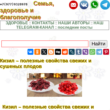
Семья,
+7(977)9328978
здоровье и
благополучие
ЗДОРОВЬЕ
::
КОНТАКТЫ
::
НАШИ АВТОРЫ
::
НАШ
TELEGRAM-КАНАЛ
::
последние посты
Кизил – полезные свойства свежих и
сушеных плодов
Кизил – полезные свойства свежих и