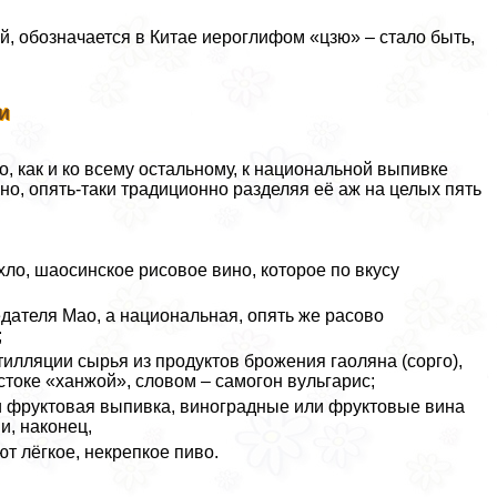
кой, обозначается в Китае иероглифом «цзю» – стало быть,
и
, как и ко всему остальному, к национальной выпивке
о, опять-таки традиционно разделяя её аж на целых пять
ло, шаосинское рисовое вино, которое по вкусу
едателя Мао, а национальная, опять же расово
;
тилляции сырья из продуктов брожения гаоляна (сорго),
токе «ханжой», словом – самогон вульгарис;
ли фруктовая выпивка, виноградные или фруктовые вина
и, наконец,
ют лёгкое, некрепкое пиво.