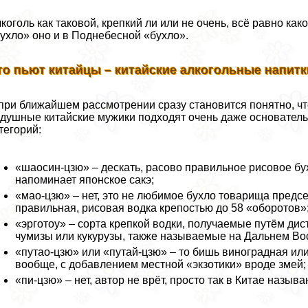
коголь как таковой, крепкий ли или не очень, всё равно ка
ухло» оно и в Поднебесной «бухло».
то пьют китайцы – китайские алкогольные напитк
при ближайшем рассмотрении сразу становится понятно, что
душные китайские мужики подходят очень даже основательн
тегорий:
«шаосин-цзю» – дескать, расово правильное рисовое бух
напоминает японское сакэ;
«мао-цзю» – нет, это не любимое бухло товарища предс
правильная, рисовая водка крепостью до 58 «оборотов»
«эрготоу» – сорта крепкой водки, получаемые путём дис
чумизы или кукурузы, также называемые на Дальнем Вос
«путао-цзю» или «путай-цзю» – то бишь виноградная и
вообще, с добавлением местной «экзотики» вроде змей; 
«пи-цзю» – нет, автор не врёт, просто так в Китае называ