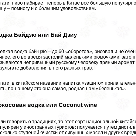
тати, пиво набирает теперь в Китае всё большую популярн
шу – помногу и с большим удовольствием.
одка Байдзю или Бай Дзиу
епкая водка бай-цзю – до 60 «оборотов», рисовая и не оче
чнее, его во время застолий маленькими рюмочками, зато п
зываются непривычный русскому человеку пряный аромат и
зультате добавления в него разных трав.
тати, в китайском названии напитка «зашито» прилагательн
ть, по-нашему это она самая, родная нам «беленькая».
окосовая водка или Coconut wine
ли говорить о традициях, то этот сорт национальной китай
пулярен у иностранных туристов; получается путём дистил
сколько ступеней очистки от сивушных масел и других вредн