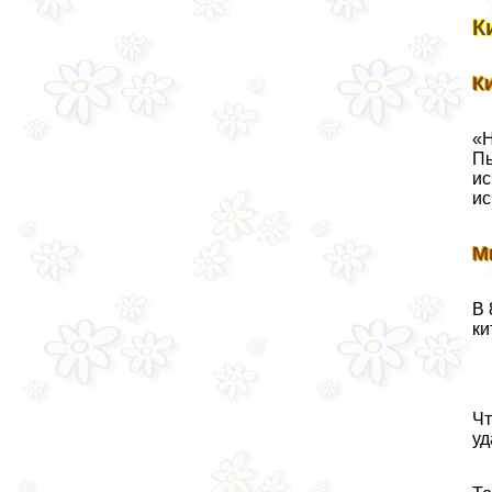
К
К
«Н
Пь
ис
ис
М
В 
ки
Чт
уд