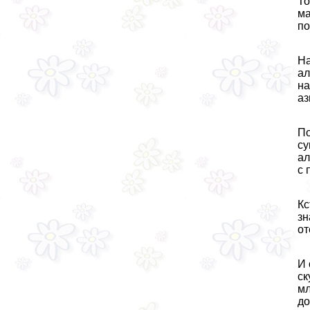
То
ма
по
На
ал
на
аз
По
су
ал
с 
Кс
зн
от
И 
ск
мл
до