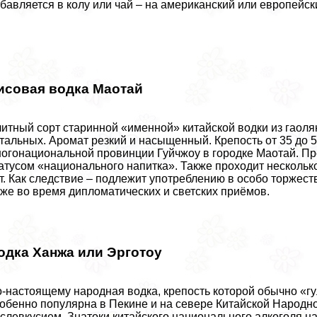
бавляется в колу или чай – на американский или европейск
исовая водка Маотай
итный сорт старинной «именной» китайской водки из гаоля
тальных. Аромат резкий и насыщенный. Крепость от 35 до 5
огонациональной провинции Гуйчжоу в городке Маотай. П
атусом «национального напитка». Также проходит несколько
т. Как следствие – подлежит употрeблению в особо торжес
же во время дипломатических и светских приёмов.
одка Ханжа или Эрготоу
-настоящему народная водка, крепость которой обычно «гу
обенно популярна в Пекине и на севере Китайской Народн
слевкусием. Знатоки китайского национального алкоголя н