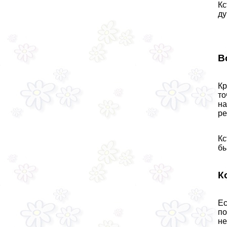
Кс
ду
В
Кр
то
на
ре
Кс
бы
К
Ес
по
не