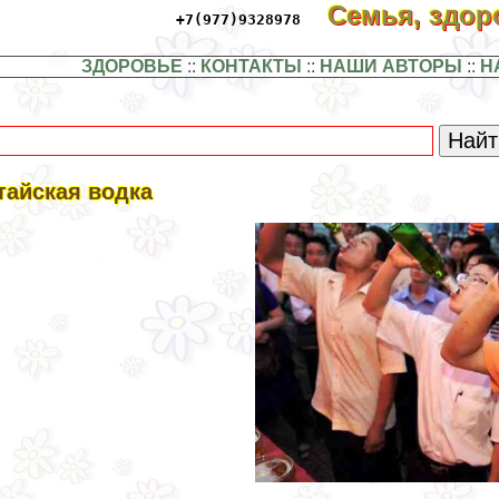
Семья, здо
+7(977)9328978
ЗДОРОВЬЕ
::
КОНТАКТЫ
::
НАШИ АВТОРЫ
::
Н
тайская водка