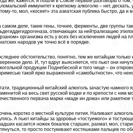
гда же, кажется, и пошли в Союзе первые разговоры о том, 
ломальский иммунитет к крепкому алкоголю – нет, дескать, у
тому-то, мол, «косеет» эта азиатская публика быстро, да и в
 самом деле, такие гены, точнее, ферменты, две группы та
ьдегиддегидрогеназа, отвечающих за нейтрализацию этилов
рзаном» организма есть у всех без исключения людей на пл
иатских народов уж точно всё в порядке.
следнее обстоятельство, понятно, тем же китайцам только н
веренное дело. И, тут вдруг выясняется, что пьют они нич
когольной продукции Поднебесной и того чище – он открове
примесью такой ярко выраженной «самобытности», что неи
тати, традиционный китайский алкоголь зачастую намного 
аменитой на весь свет русской водки и по крепости с ним м
ечественного первача марки «маде ин дома» или paкетное 
очень коротко о местной культуре пития. Наливают алкоголь
упясь. А пьют китайцы за здоровье «тостуемого» и тостующе
адших касается ножек бокалов старших, рахмат, мол, стари
тянуться, то просто постукивают костяшками пальцев по об