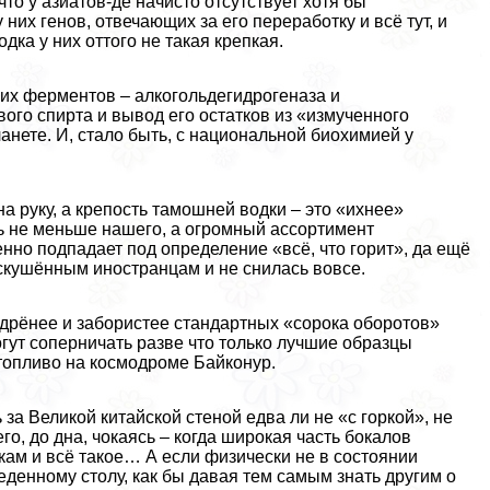
что у азиатов-де начисто отсутствует хотя бы
 них генов, отвечающих за его переработку и всё тут, и
одка у них оттого не такая крепкая.
ких ферментов – алкогольдегидрогеназа и
ого спирта и вывод его остатков из «измученного
анете. И, стало быть, с национальной биохимией у
а руку, а крепость тамошней водки – это «ихнее»
уть не меньше нашего, а огромный ассортимент
нно подпадает под определение «всё, что горит», да ещё
скушённым иностранцам и не снилась вовсе.
ядрёнее и забористее стандартных «сорока оборотов»
огут соперничать разве что только лучшие образцы
топливо на космодроме Байконур.
 за Великой китайской стеной едва ли не «с горкой», не
го, до дна, чокаясь – когда широкая часть бокалов
кам и всё такое… А если физически не в состоянии
еденному столу, как бы давая тем самым знать другим о