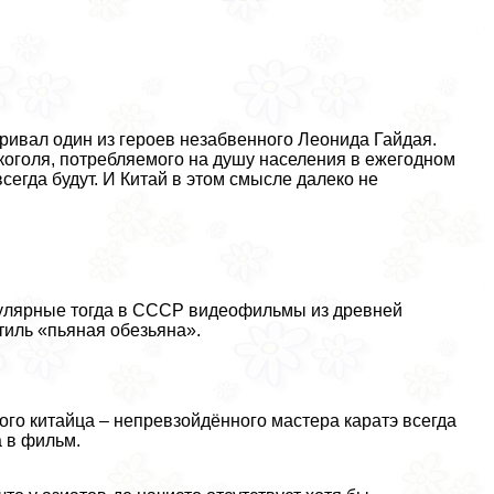
аривал один из героев незабвенного Леонида Гайдая.
лкоголя, потрeбляемого на душу населения в ежегодном
сегда будут. И Китай в этом смысле далеко не
опулярные тогда в СССР видеофильмы из древней
тиль «пьяная обезьяна».
того китайца – непревзойдённого мастера каратэ всегда
 в фильм.