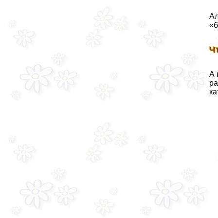
Ал
«б
Ч
А 
ра
ка