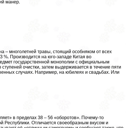
ий манер.
на – многолетней травы, стоящий особняком от всех
3 %. Производится на юго-западе Китая во
редмет государственной монополии с официальным
 ступеней очистки, затем выдерживается в течение пяти
твенных случаях. Например, на юбилеях и свадьбах. Или
ляет» в пределах 38 – 56 «оборотов». Почему-то
ой Республики. Отличается своеобразным вкусом и
азывают её «отличным самогоном» и сообщают также, что