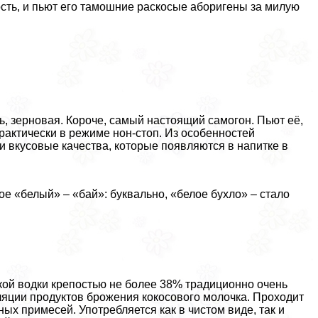
ость, и пьют его тамошние раскосые аборигены за милую
нь, зерновая. Короче, самый настоящий самогон. Пьют её,
paктически в режиме нон-стоп. Из особенностей
 вкусовые качества, которые появляются в напитке в
ое «белый» – «бай»: буквально, «белое бухло» – стало
ской водки крепостью не более 38% традиционно очень
ляции продуктов брожения кокосового молочка. Проходит
ых примесей. Употрeбляется как в чистом виде, так и