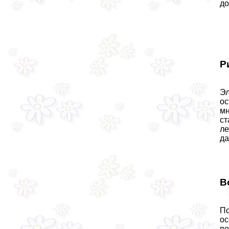
до
Р
Эл
ос
мн
ст
ле
да
В
По
ос
по