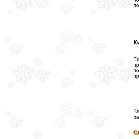
по
К
Ещ
пр
по
пр
Вв
ра
С