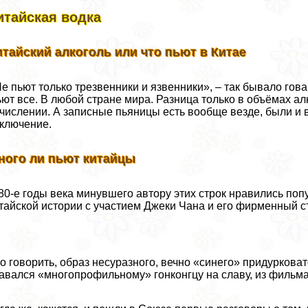
итайская водка
итайский алкоголь или что пьют в Китае
е пьют только трезвенники и язвенники», – так бывало гов
ют все. В любой стране мира. Разница только в объёмах а
числении. А записные пьяницы есть вообще везде, были и в
ключение.
ного ли пьют китайцы
80-е годы века минувшего автору этих строк нравились п
тайской истории с участием Джеки Чана и его фирменный с
о говорить, образ несуразного, вечно «синего» придуркова
авался «многопрофильному» гонконгцу на славу, из фильма