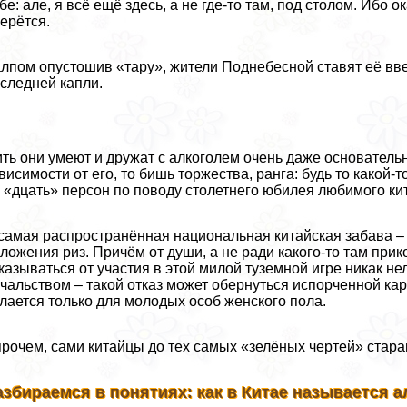
бе: але, я всё ещё здесь, а не где-то там, под столом. Ибо 
ерётся.
лпом опустошив «тару», жители Поднебесной ставят её ввер
следней капли.
ть они умеют и дружат с алкоголем очень даже основательн
висимости от его, то бишь торжества, ранга: будь то какой
 «дцать» персон по поводу столетнего юбилея любимого ки
самая распространённая национальная китайская забава – н
ложения риз. Причём от души, а не ради какого-то там прик
казываться от участия в этой милой туземной игре никак не
чальством – такой отказ может обернуться испорченной ка
лается только для молодых особ женского пола.
рочем, сами китайцы до тех самых «зелёных чертей» стара
азбираемся в понятиях: как в Китае называется а