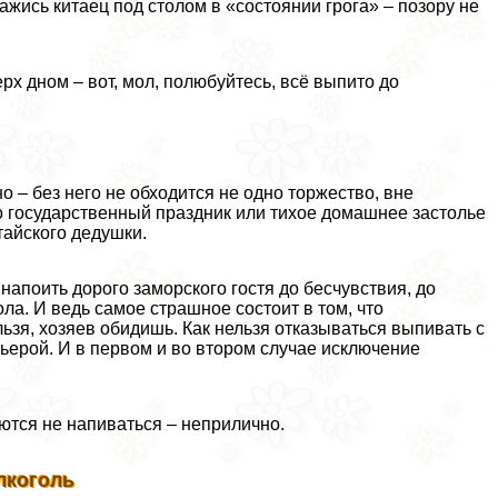
окажись китаец под столом в «состоянии грога» – позору не
х дном – вот, мол, полюбуйтесь, всё выпито до
о – без него не обходится не одно торжество, вне
-то государственный праздник или тихое домашнее застолье
тайского дедушки.
апоить дорого заморского гостя до бесчувствия, до
ола. И ведь самое страшное состоит в том, что
льзя, хозяев обидишь. Как нельзя отказываться выпивать с
рьерой. И в первом и во втором случае исключение
ются не напиваться – неприлично.
лкоголь