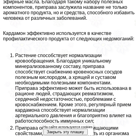
эфирные масла. Благодаря такому набору полезных
компонентов, приправа заслужила название не только
ароматного продукта, но и средства, способного избавить
человека от различных заболеваний.
Кардамон эффективно используется в качестве
профилактического продукта от следующих недомоганий:
Растение способствует нормализации
кровообращения. Благодаря уникальному
минерализованному составу, приправа
способствует снабжению кровеносных сосудов
полезным кислородом, а хрящей и суставом
необходимыми полезными компонентами.
Приправа эффективно может быть использована в
рационе людей, страдающих ревматизмом,
сердечной недостаточностью, проблемами с
кровоснабжением. Кроме этого, регулярный прием
кардамона способствует нормализации
артериального давления и благоприятно влияет на
работоспособность иммунных сил;
На сайте используются cookies
Приправа обладает отличными очищающими
Закрыть эту плашку
свойствами, она способна выводить из организма