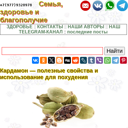
Семья,
+7(977)9328978
здоровье и
благополучие
ЗДОРОВЬЕ
::
КОНТАКТЫ
::
НАШИ АВТОРЫ
::
НАШ
TELEGRAM-КАНАЛ
::
последние посты
Кардамон — полезные свойства и
использование для похудения