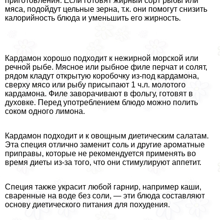
приготовления. Если готовят жирный сорт рыбы или
мяса, подойдут цельные зерна, т.к. они помогут снизить
калорийность блюда и уменьшить его жирность.
Кардамон хорошо подходит к нежирной морской или
речной рыбе. Мясное или рыбное филе перчат и солят,
рядом кладут открытую коробочку из-под кардамона,
сверху мясо или рыбу присыпают 1 ч.л. молотого
кардамона. Филе заворачивают в фольгу, готовят в
духовке. Перед употрeблением блюдо можно полить
соком одного лимона.
Кардамон подходит и к овощным диетическим салатам.
Эта специя отлично заменит соль и другие ароматные
приправы, которые не рекомендуется применять во
время диеты из-за того, что они стимулируют аппетит.
Специя также украсит любой гарнир, например каши,
сваренные на воде без соли, — эти блюда составляют
основу диетического питания для похудения.