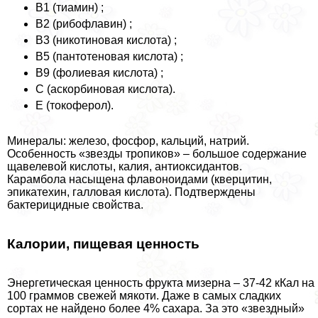
В1 (тиамин) ;
В2 (рибофлавин) ;
В3 (никотиновая кислота) ;
В5 (пантотеновая кислота) ;
В9 (фолиевая кислота) ;
С (аскорбиновая кислота).
Е (токоферол).
Минералы: железо, фосфор, кальций, натрий.
Особенность «звезды тропиков» – большое содержание
щавелевой кислоты, калия, антиоксидантов.
Карамбола насыщена флавоноидами (кверцитин,
эпикатехин, галловая кислота). Подтверждены
бактерицидные свойства.
Калории, пищевая ценность
Энергетическая ценность фрукта мизерна – 37-42 кКал на
100 граммов свежей мякоти. Даже в самых сладких
сортах не найдено более 4% сахара. За это «звездный»