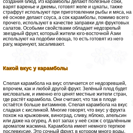
создания блюд. Из карамболы делают полезные соки,
варят варенье и джемы, готовят желе и цукаты, также
страфрут используют при приготовлении рыбы и мяса, на
её основе делают соуса, а сок карамболы, помимо всего
прочего, используют в качестве заправки для фруктовых
салатов. Особыми свойствами обладает недозрелый
звездный фрукт, который жители юго-восточной Азии
используют на подобии овоща, то есть готовят из него
рагу, маринуют, засаливают.
Какой вкус у карамболы
Спелая карамбола на вкус отличается от недозревшей,
впрочем, как и любой другой фрукт. Зелёный плод будет
кисловатым, и именно его ценят местные жители стран,
где растёт карамбола. Они считают, что так в плоде
остаётся больше витаминов. Спелая карамбола на вкус
сладкая с кислинкой. Многие говорят, что вкус у фрукта
похож на крыжовник, виноград, сливу, яблоко, апельсин
или даже на огурец. А вот запах у неё схож с отдалённым
ароматом жасмина. Карамбола имеет немного терпкое
послевкусие. Это сочный фрукт, в котором много воды,