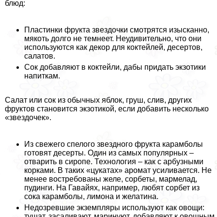
блюд:
Пластинки фрукта звездочки смотрятся изысканно,
мякоть долго не темнеет. Неудивительно, что они
используются как декор для коктейлей, десертов,
салатов.
Сок добавляют в коктейли, дабы придать экзотики
напиткам.
Салат или сок из обычных яблок, груш, слив, других
фруктов становится экзотикой, если добавить несколько
«звездочек».
Из свежего спелого звездного фрукта карамболы
готовят десерты. Один из самых популярных –
отварить в сиропе. Технология – как с арбузными
корками. В таких «цукатах» аромат усиливается. Не
менее востребованы желе, сорбеты, мармелад,
пудинги. На Гавайях, например, любят сорбет из
сока карамболы, лимона и желатина.
Недозревшие экземпляры используют как овощи:
тушат, засаливают, маринуют, добавляют к овощным