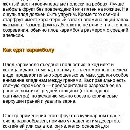
жёлтый цвет и коричневатые полоски на ребрах. Лучше
выбрать фрукт без повреждений или пятен на кожице. На
ощупь плод должен быть упругим. Кроме того свежий
старфрут имеет хаpaктерный запах напоминающий запах
жасмина. Размер фрукта абсолютно не влияет на степень
созревания, обычно плод карамбола размером с средний
апельсин.
Как едят карамболу
Плод карамболя съедобен полностью, в ход идёт и
кожица и даже семена, поэтому есть его можно в свежем
виде, предварительно хорошенько вымыв, уделяя особое
внимание впадинам между гранями. Как правильно есть
свежую карамболю — предварительно разрезав её на
ровные ломтики средней толщины (около одного
сантиметра), по желанию можно срезать коричневые
верхушки граней и удалить зерна.
Спектр применения этого фрукта в кулинарном плане
очень разнообразен, помимо украшения им десертов,
коктейлей или салатов, он является основой для