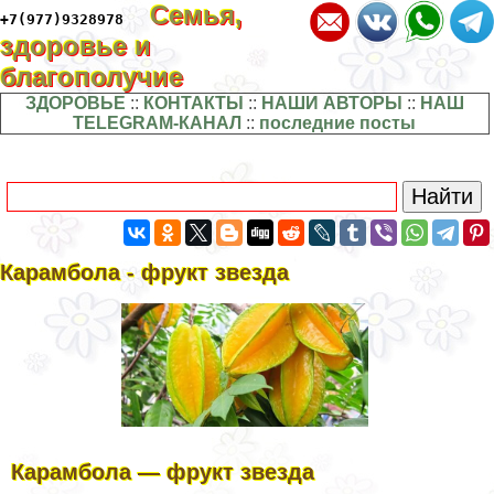
Семья,
+7(977)9328978
здоровье и
благополучие
ЗДОРОВЬЕ
::
КОНТАКТЫ
::
НАШИ АВТОРЫ
::
НАШ
TELEGRAM-КАНАЛ
::
последние посты
Карамбола - фрукт звезда
Карамбола — фрукт звезда