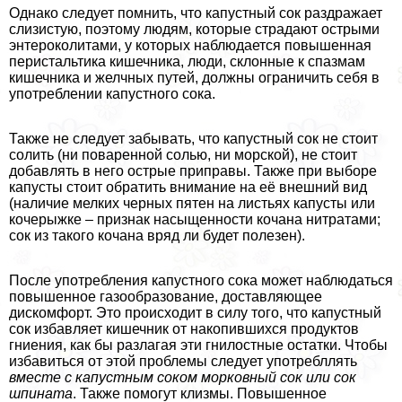
Однако следует помнить, что капустный сок раздражает
слизистую, поэтому людям, которые страдают острыми
энтероколитами, у которых наблюдается повышенная
перистальтика кишечника, люди, склонные к спазмам
кишечника и желчных путей, должны ограничить себя в
употрeблении капустного сока.
Также не следует забывать, что капустный сок не стоит
солить (ни поваренной солью, ни морской), не стоит
добавлять в него острые приправы. Также при выборе
капусты стоит обратить внимание на её внешний вид
(наличие мелких черных пятен на листьях капусты или
кочерыжке – признак насыщенности кочана нитратами;
сок из такого кочана вряд ли будет полезен).
После употрeбления капустного сока может наблюдаться
повышенное газообразование, доставляющее
дискомфорт. Это происходит в силу того, что капустный
сок избавляет кишечник от накопившихся продуктов
гниения, как бы разлагая эти гнилостные остатки. Чтобы
избавиться от этой проблемы следует употрeбллять
вместе с капустным соком морковный сок или сок
шпината
. Также помогут клизмы. Повышенное