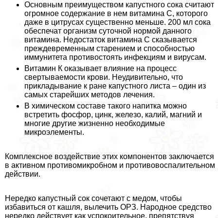
Основным преимуществом капустного сока считают
огромное содержание в нем витамина С, которого
даже в цитрусах существенно меньше. 200 мл сока
обеспечат организм суточной нормой данного
витамина. Недостаток витамина С сказывается
преждевременным старением и способностью
иммунитета противостоять инфекциям и вирусам.
Витамин К оказывает влияние на процесс
свертываемости крови. Неудивительно, что
прикладывание к ране капустного листа – один из
самых старейших методов лечения.
В химическом составе такого напитка можно
встретить фосфор, цинк, железо, калий, магний и
многие другие жизненно необходимые
микроэлементы.
Комплексное воздействие этих компонентов заключается
в активном противомикробном и противовоспалительном
действии.
Нередко капустный сок сочетают с медом, чтобы
избавиться от кашля, вылечить ОРЗ. Народное средство
нередко действует как успокоительное, препятствуя