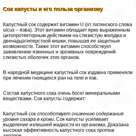
Сок капусты и его польза организму
Капустный сок содержит витамин U (от латинского слова
ulcus – язва). Этот витамин обладает ярко выраженным
цитопротекторным действием на слизистую желудка и
двенадцатиперстной кишки, повышая ее защитные
возможности. Также этот витамин способствует
заживлению язвенных и эрозивных повреждений
слизистых оболочек этих органов.
В народной медицине капустный сок издавна применяли
при лечении гноящихся ран на теле и язв.
Состав капустного сока очень богат минеральными
веществами. Сок капусты содержит:
Капустный сок
способствует снижению содержания
уровня сахара в крови
. Сок капусты усиливает
выделение излишней жидкости из организма. Доказана
высокая эффективность капустного сока
против
запоров
.