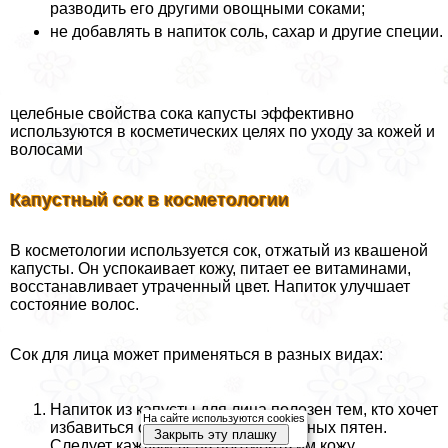
разводить его другими овощными соками;
не добавлять в напиток соль, сахар и другие специи.
целебные свойства сока капусты эффективно
используются в косметических целях по уходу за кожей и
волосами
Капустный сок в косметологии
В косметологии используется сок, отжатый из квашеной
капусты. Он успокаивает кожу, питает ее витаминами,
восстанавливает утраченный цвет. Напиток улучшает
состояние волос.
Сок для лица может применяться в разных видах:
Напиток из капусты для лица полезен тем, кто хочет
На сайте используются cookies
избавиться от веснушек и пигментных пятен.
Закрыть эту плашку
Следует каждый день протирать им кожу.