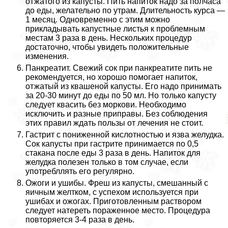
отжатого из капусты. Пить напиток надо за полчаса
до еды, желательно по утрам. Длительность курса —
1 месяц. Одновременно с этим можно
прикладывать капустные листья к проблемным
местам 3 раза в день. Нескольких процедур
достаточно, чтобы увидеть положительные
изменения.
Панкреатит. Свежий сок при панкреатите пить не
рекомендуется, но хорошо помогает напиток,
отжатый из квашеной капусты. Его надо принимать
за 20-30 минут до еды по 50 мл. Но только капусту
следует квасить без моркови. Необходимо
исключить и разные приправы. Без соблюдения
этих правил ждать пользы от лечения не стоит.
Гастрит с пониженной кислотностью и язва желудка.
Сок капусты при гастрите принимается по 0,5
стакана после еды 3 раза в день. Напиток для
желудка полезен только в том случае, если
употрeбллять его регулярно.
Ожоги и ушибы. Фреш из капусты, смешанный с
яичным желтком, с успехом используется при
ушибах и ожогах. Приготовленным раствором
следует натереть пораженное место. Процедypa
повторяется 3-4 раза в день.