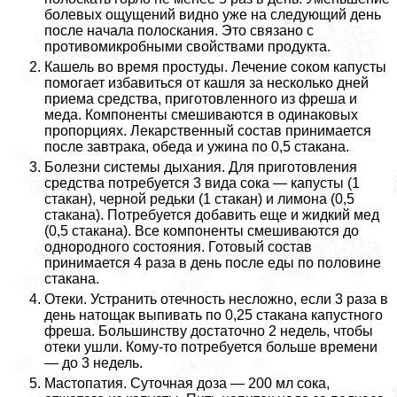
болевых ощущений видно уже на следующий день
после начала полоскания. Это связано с
противомикробными свойствами продукта.
Кашель во время простуды. Лечение соком капусты
помогает избавиться от кашля за несколько дней
приема средства, приготовленного из фреша и
меда. Компоненты смешиваются в одинаковых
пропорциях. Лекарственный состав принимается
после завтpaка, обеда и ужина по 0,5 стакана.
Болезни системы дыхания. Для приготовления
средства потребуется 3 вида сока — капусты (1
стакан), черной редьки (1 стакан) и лимона (0,5
стакана). Потребуется добавить еще и жидкий мед
(0,5 стакана). Все компоненты смешиваются до
однородного состояния. Готовый состав
принимается 4 раза в день после еды по половине
стакана.
Отеки. Устранить отечность несложно, если 3 раза в
день натощак выпивать по 0,25 стакана капустного
фреша. Большинству достаточно 2 недель, чтобы
отеки ушли. Кому-то потребуется больше времени
— до 3 недель.
Мастопатия. Суточная доза — 200 мл сока,