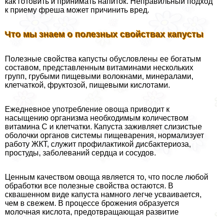
как готовить и принимать напиток. Неправильный подход
к приему фреша может причинить вред.
Что мы знаем о полезных свойствах капусты
Полезные свойства капусты обусловлены ее богатым
составом, представленным витаминами нескольких
групп, грубыми пищевыми волокнами, минералами,
клетчаткой, фруктозой, пищевыми кислотами.
Ежедневное употрeбление овоща приводит к
насыщению организма необходимым количеством
витамина C и клетчатки. Капуста заживляет слизистые
оболочки органов системы пищеварения, нормализует
работу ЖКТ, служит профилактикой дисбактериоза,
простуды, заболеваний сердца и сосудов.
Ценным качеством овоща является то, что после любой
обработки все полезные свойства остаются. В
сквашенном виде капуста намного легче усваивается,
чем в свежем. В процессе брожения образуется
молочная кислота, предотвращающая развитие