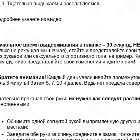
Тщательно выдыхаем и расслабляемся.
дробнее узнаете из видео:
чальное время выдерживания в планке – 30 секунд, Н
лько не режущая мышечная), стойте и представляйте свои
з рукавов или ceкcуального спортивного топа, например. К
кунду, живо представляйте свои изменения и идите к ним!
братите внимание!
Каждый день увеличивайте промежуток 
ль 3 минуты! Затем 5, 7, 10 и далее. Ведь нет предела сове
ательно прокачав свои руки,
их нужно как следует растян
нственными.
Обнимите одной согнутой рукой выпрямленную другую и 
местами;
Заведите обе руки за спину, соедините в замок, толкнит
поднимайте замок все выше и выше до допустимой Вам