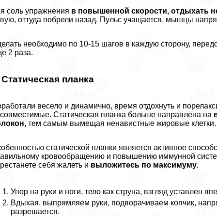
я соль упражнения
в повышенной скорости, отдыхать н
вую, оттуда побрели назад. Пульс учащается, мышцы напря
елать необходимо по 10-15 шагов в каждую сторону, перед
е 2 раза.
. Статическая планка
работали весело и динамично, время отдохнуть и порелакс
совместимые. Статическая планка больше направлена на
олокон,
тем самым вымещая ненавистные жировые клетки.
обенностью статической планки является активное спосо
авильному кровообращению и повышению иммунной систем
рестанете себя жалеть и
выложитесь по максимуму.
Упор на руки и ноги, тело как струна, взгляд уставлен вп
Вдыхая, выпрямляем руки, подворачиваем копчик, нап
разрешается.