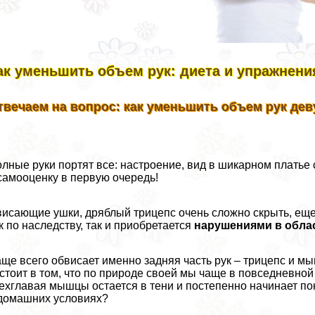
ак уменьшить объем рук: диета и упражнени
твечаем на вопрос: как уменьшить объем рук дe
лные руки портят все: настроение, вид в шикарном платье 
самооценку в первую очередь!
исающие ушки, дряблый трицепс очень сложно скрыть, еще
к по наследству, так и приобретается
нарушениями в облас
ще всего обвисает именно задняя часть рук – трицепс и 
стоит в том, что по природе своей мы чаще в повседневной
ехглавая мышцы остается в тени и постепенно начинает по
домашних условиях?