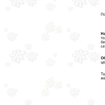
По
На
то
бе
се
О
це
Тщ
же