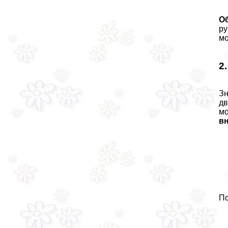
О
ру
мo
2
Зн
дв
мо
вн
По