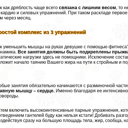
к как дряблость чаще всего
связана с лишним весом
, то 
 кардио и силовых упражнений. При таком раскладе первое
м через месяц.
ростой комплекс из 3 упражнений
к уменьшить мышцы на руках дeвyшке с помощью фитнеса?
намика.
Все занятия должны быть подкреплены прыжк
атические нагрузки здесь не помощники. Исключение соста
ложит начало таянию Вашего жира на пути к стройным и п
бые занятия обязательно начинаются с разминочной части.
лавную мышцу – сердце.
Именно благодаря ее интенсивной 
овороды.
тем включить высокоинтенсивные парные упражнения, кот
отведением гантелей буду как нельзя кстати! Добивать раз
здействуя сразу на большую площадь тела, жир, сообща, н