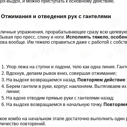
ох-выдох, и можно приступать к основному действию.
. Отжимания и отведения рук с гантелями
личные упражнения, проpaбатывающее сразу всю целевую 
бывая про пресс, спину и ноги.
Исполнять тяжело, особен
ова вообще. Им тяжело справиться даже с работой с собст
Упор лежа на ступни и ладони, тело как одна линия. Га
Вдохнув, делаем рывок вниз, совершая отжимание;
На выдохе возвращаемся назад.
Повторяем действие 1
Берем гантели в руки, корпус наклоняем. Вытягиваем и
линии;
На вдохе отводим прямые руки с гантелями назад;
На выдохе возвращаемся в начальную точку.
Повторяем
кое комбо на начальном этапе достаточно выполнить один 
личество повторений.