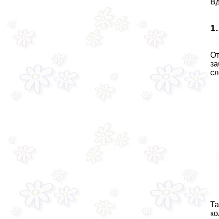
Вд
1
От
за
сл
Та
ко