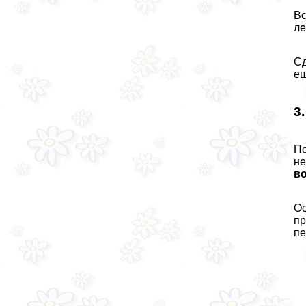
Вс
ле
Сд
ещ
3
По
не
в
Ос
пр
пе