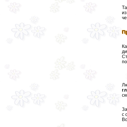
Та
из
че
П
Ка
ди
Ст
по
Лю
г
ск
За
с 
Во