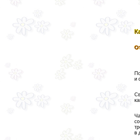
К
О
По
и 
Св
ка
Ча
со
тр
в 