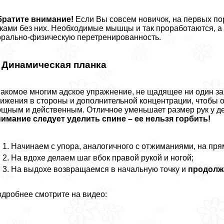
братите внимание!
Если Вы совсем новичок, на первых пор
ками без них. Необходимые мышцы и так проработаются, 
paльно-физическую перетренированность.
. Динамическая планка
акомое многим адское упражнение, не щадящее ни один зак
ижения в стороны и дополнительной концентрации, чтобы о
щным и действенным. Отличное уменьшает размер рук у д
имание следует уделить спине – ее нельзя горбить!
Начинаем с упора, аналогичного с отжиманиями, на пря
На вдохе делаем шаг вбок правой рукой и ногой;
На выдохе возвращаемся в начальную точку и
продолжа
дробнее смотрите на видео: