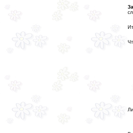
З
сл
Ит
Чт
Ли