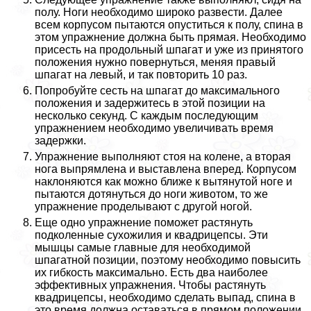
полу. Ноги необходимо широко развести. Далее
всем корпусом пытаются опуститься к полу, спина в
этом упражнение должна быть прямая. Необходимо
присесть на продольный шпагат и уже из принятого
положения нужно повернуться, меняя правый
шпагат на левый, и так повторить 10 раз.
Попробуйте сесть на шпагат до максимального
положения и задержитесь в этой позиции на
несколько секунд. С каждым последующим
упражнением необходимо увеличивать время
задержки.
Упражнение выполняют стоя на колене, а вторая
нога выпрямлена и выставлена вперед. Корпусом
наклоняются как можно ближе к вытянутой ноге и
пытаются дотянуться до ноги животом, то же
упражнение проделывают с другой ногой.
Еще одно упражнение поможет растянуть
подколенные сухожилия и квадрицепсы. Эти
мышцы самые главные для необходимой
шпагатной позиции, поэтому необходимо повысить
их гибкость максимально. Есть два наиболее
эффективных упражнения. Чтобы растянуть
квадрицепсы, необходимо сделать выпад, спина в
это время должна оставаться в прямом положении.