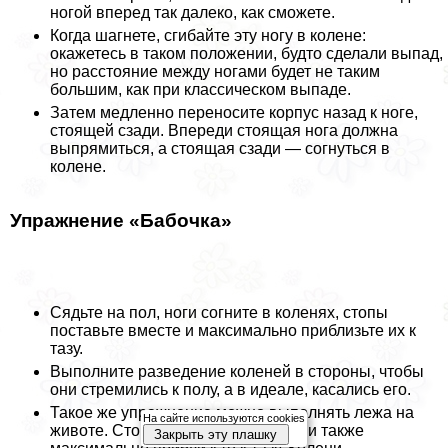
ногой вперед так далеко, как сможете.
Когда шагнете, сгибайте эту ногу в колене:
окажетесь в таком положении, будто сделали выпад,
но расстояние между ногами будет не таким
большим, как при классическом выпаде.
Затем медленно переносите корпус назад к ноге,
стоящей сзади. Впереди стоящая нога должна
выпрямиться, а стоящая сзади — согнуться в
колене.
Упражнение «Бабочка»
Сядьте на пол, ноги согните в коленях, стопы
поставьте вместе и максимально приблизьте их к
тазу.
Выполните разведение коленей в стороны, чтобы
они стремились к полу, а в идеале, касались его.
Такое же упражнение можно выполнять лежа на
На сайте используются cookies
животе. Стопы при этом сомкните и также
Закрыть эту плашку