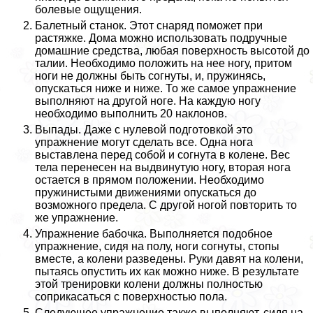
болевые ощущения.
Балетный станок. Этот снаряд поможет при
растяжке. Дома можно использовать подручные
домашние средства, любая поверхность высотой до
талии. Необходимо положить на нее ногу, притом
ноги не должны быть согнуты, и, пружинясь,
опускаться ниже и ниже. То же самое упражнение
выполняют на другой ноге. На каждую ногу
необходимо выполнить 20 наклонов.
Выпады. Даже с нулевой подготовкой это
упражнение могут сделать все. Одна нога
выставлена перед собой и согнута в колене. Вес
тела перенесен на выдвинутую ногу, вторая нога
остается в прямом положении. Необходимо
пружинистыми движениями опускаться до
возможного предела. С другой ногой повторить то
же упражнение.
Упражнение бабочка. Выполняется подобное
упражнение, сидя на полу, ноги согнуты, стопы
вместе, а колени разведены. Руки давят на колени,
пытаясь опустить их как можно ниже. В результате
этой тренировки колени должны полностью
соприкасаться с поверхностью пола.
Следующее упражнение также выполняют, сидя на