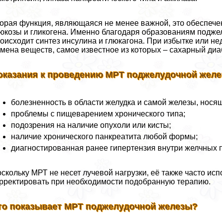
орая функция, являющаяся не менее важной, это обеспеч
юкозы и гликогена. Именно благодаря образованиям подже
оисходит синтез инсулина и глюкагона. При избытке или н
мена веществ, самое известное из которых – сахарный диаб
оказания к проведению МРТ поджелудочной жел
болезненность в области желудка и самой железы, нос
проблемы с пищеварением хронического типа;
подозрения на наличие опухоли или кисты;
наличие хронического панкреатита любой формы;
диагностированная ранее гипертензия внутри желчных п
скольку МРТ не несет лучевой нагрузки, её также часто ис
рректировать при необходимости подобранную терапию.
то показывает МРТ поджелудочной железы?