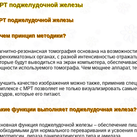
РТ поджелудочной железы
РТ поджелудочной железы
 чем принцип методики?
гнитно-резонансная томография основана на возможности
ренхиматозных органах, с разной интенсивностью отражать
торые будут выводиться на экран компьютера, обеспечиваю
щности используемого томографа. Чем мощнее аппарат, т
учшить качество изображения можно также, применив спе
мплексе с МРТ позволяет не только визуализировать самые
судов, которые его питают.
акие функции выполняет поджелудочная железа?
новная функция поджелудочной железы – обеспечение пи
обходимыми для нормального переваривания и усвоения п
мотрипсин, липаза панкреатического типа и амилаза.