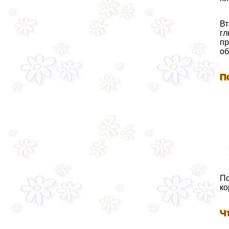
Вт
гл
пр
об
П
По
ко
Ч