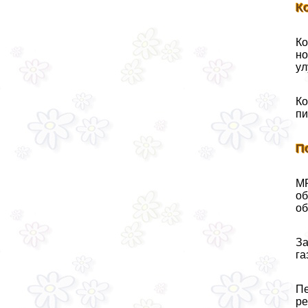
К
Ко
но
ул
Ко
пи
П
МР
об
об
За
га
Пе
ре