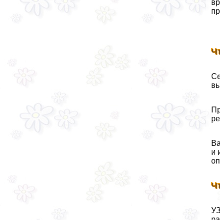
вр
пр
Ч
Се
вы
Пр
ре
Ва
и 
оп
Ч
УЗ
ра