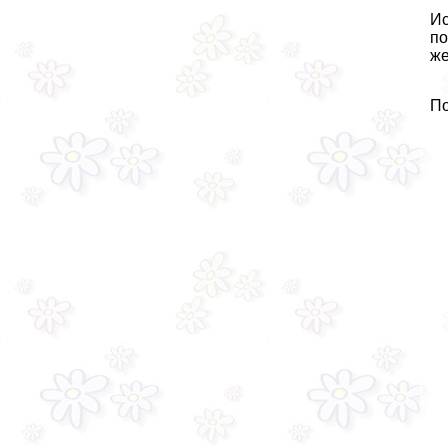
Ис
по
же
По