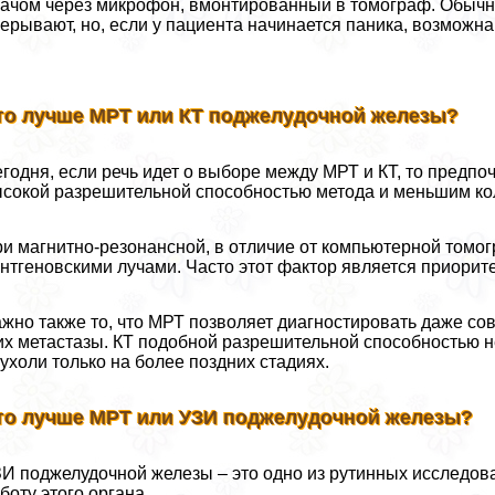
ачом через микрофон, вмонтированный в томограф. Обычн
ерывают, но, если у пациента начинается паника, возможна
то лучше МРТ или КТ поджелудочной железы?
годня, если речь идет о выборе между МРТ и КТ, то предпо
сокой разрешительной способностью метода и меньшим ко
и магнитно-резонансной, в отличие от компьютерной томог
нтгеновскими лучами. Часто этот фактор является приори
жно также то, что МРТ позволяет диагностировать даже со
их метастазы. КТ подобной разрешительной способностью н
ухоли только на более поздних стадиях.
то лучше МРТ или УЗИ поджелудочной железы?
И поджелудочной железы – это одно из рутинных исследов
боту этого органа.