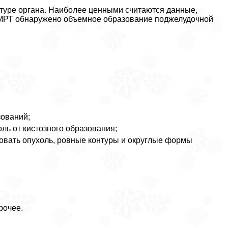
туре органа. Наиболее ценными считаются данные,
я МРТ обнаружено объемное образование поджелудочной
зований;
оль от кистозного образования;
овать опухоль, ровные контуры и округлые формы
рочее.