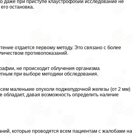
о даже при приступе клаустрофобии исследование не
 его остановка.
чтение отдается первому методу. Это связано с более
личеством противопоказаний.
рафии, не происходит облучения организма
тетным при выборе методики обследования.
всем маленькие опухоли поджелудочной железы (от 2 мм)
е обладает, давая возможность определить наличие
аний, которые проводятся всем пациентам с жалобами на