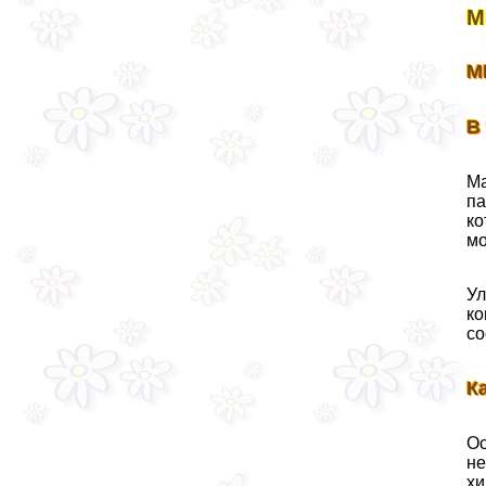
М
М
В
Ма
па
ко
мо
Ул
ко
со
К
Ос
не
хи