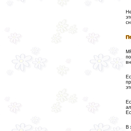
Не
эт
сн
П
МР
по
вн
Ес
пр
эт
Ес
ал
Ес
В 