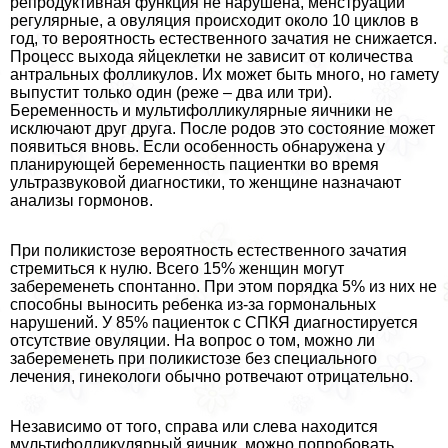
репродуктивная функция не нарушена, менструации
регулярные, а овуляция происходит около 10 циклов в
год, то вероятность естественного зачатия не снижается.
Процесс выхода яйцеклетки не зависит от количества
антральных фолликулов. Их может быть много, но гамету
выпустит только один (реже – два или три).
Беременность и мультифолликулярные яичники не
исключают друг друга. После родов это состояние может
появиться вновь. Если особенность обнаружена у
планирующей беременность пациентки во время
ультразвуковой диагностики, то женщине назначают
анализы гормонов.
При поликистозе вероятность естественного зачатия
стремиться к нулю. Всего 15% женщин могут
забеременеть спонтанно. При этом порядка 5% из них не
способны выносить ребенка из-за гормональных
нарушений. У 85% пациенток с СПКЯ диагностируется
отсутствие овуляции. На вопрос о том, можно ли
забеременеть при поликистозе без специального
лечения, гинекологи обычно ротвечают отрицательно.
Независимо от того, справа или слева находится
мультифолликулярный яичник, можно попробовать