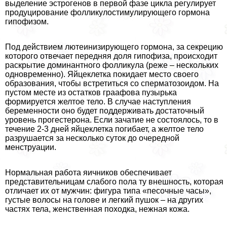
выделение эстрогенов в первой фазе цикла регулирует
продуцирование фолликулостимулирующего гормона
гипофизом.
Под действием лютеинизирующего гормона, за секрецию
которого отвечает передняя доля гипофиза, происходит
раскрытие доминантного фолликула (реже – нескольких
одновременно). Яйцеклетка покидает место своего
образования, чтобы встретиться со сперматозоидом. На
пустом месте из остатков граафова пузырька
формируется желтое тело. В случае наступления
беременности оно будет поддерживать достаточный
уровень прогестерона. Если зачатие не состоялось, то в
течение 2-3 дней яйцеклетка погибает, а желтое тело
разрушается за несколько суток до очередной
менструации.
Нормальная работа яичников обеспечивает
представительницам слабого пола ту внешность, которая
отличает их от мужчин: фигура типа «песочные часы»,
густые волосы на голове и легкий пушок – на других
частях тела, женственная походка, нежная кожа.