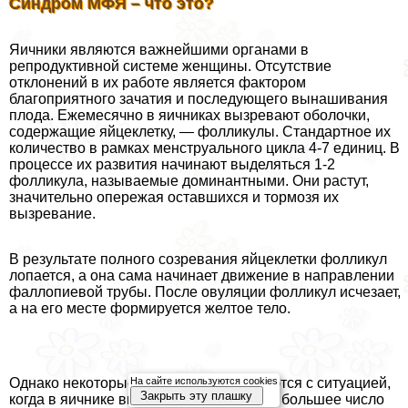
Синдром МФЯ – что это?
Яичники являются важнейшими органами в
репродуктивной системе женщины. Отсутствие
отклонений в их работе является фактором
благоприятного зачатия и последующего вынашивания
плода. Ежемесячно в яичниках вызревают оболочки,
содержащие яйцеклетку, — фолликулы. Стандартное их
количество в рамках менструального цикла 4-7 единиц. В
процессе их развития начинают выделяться 1-2
фолликула, называемые доминантными. Они растут,
значительно опережая оставшихся и тормозя их
вызревание.
В результате полного созревания яйцеклетки фолликул
лопается, а она сама начинает движение в направлении
фаллопиевой трубы. После овуляции фолликул исчезает,
а на его месте формируется желтое тело.
На сайте используются cookies
Однако некоторые женщины сталкиваются с ситуацией,
Закрыть эту плашку
когда в яичнике вызревает значительно большее число