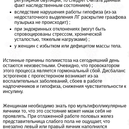
регулярной овуляции, то следует считать данный
факт наследственным состоянием) ;
вследствие нарушения работы гипофиза (из-за
недостаточного выделения ЛГ раскрытие граафова
пузырька не происходит) ;
при эндокринных отклонениях (могут быть
спровоцированы стрессом, хронической
усталостью, тяжелым нагрузками) ;
у женщин с избытком или дефицитом массы тела.
Истинные причины поликистоза на сегодняшний день
остаются неизвестными. Очевидно, что провокатором
этого процесса является гормональный сбой. Дисбаланс
эстрогенов с прогестероном возникает из-за
воспалительных заболеваний, сбоев в работе
надпочечников и гипофиза, снижения чувствительности к
инсулину.
Женщинам необходимо знать про мультифолликулярные
яичники то, что это состояние может никак себя не
проявлять. При отлаженной работе половых желез
представительница слабого пола не ощущает, что
внезапно левый или правый яичник наполнился