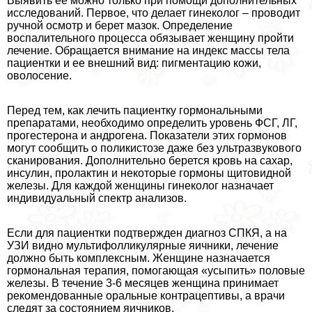
Выявить ее можно только при помощи дополнительных
исследований. Первое, что делает гинеколог – проводит
ручной осмотр и берет мазок. Определение
воспалительного процесса обязывает женщину пройти
лечение. Обращается внимание на индекс массы тела
пациентки и ее внешний вид: пигментацию кожи,
оволосение.
Перед тем, как лечить пациентку гормональными
препаратами, необходимо определить уровень ФСГ, ЛГ,
прогестерона и андрогена. Показатели этих гормонов
могут сообщить о поликистозе даже без ультразвукового
сканирования. Дополнительно берется кровь на сахар,
инсулин, пролактин и некоторые гормоны щитовидной
железы. Для каждой женщины гинеколог назначает
индивидуальный спектр анализов.
Если для пациентки подтвержден диагноз СПКЯ, а на
УЗИ видно мультифолликулярные яичники, лечение
должно быть комплексным. Женщине назначается
гормональная терапия, помогающая «усыпить» половые
железы. В течение 3-6 месяцев женщина принимает
рекомендованные оральные контрацептивы, а врачи
следят за состоянием яичников.