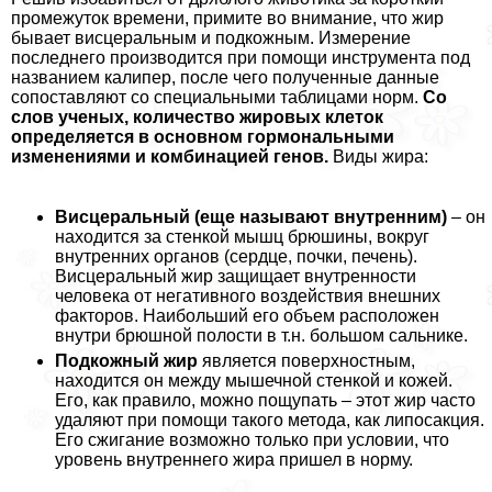
промежуток времени, примите во внимание, что жир
бывает висцеральным и подкожным. Измерение
последнего производится при помощи инструмента под
названием калипер, после чего полученные данные
сопоставляют со специальными таблицами норм.
Со
слов ученых, количество жировых клеток
определяется в основном гормональными
изменениями и комбинацией генов.
Виды жира:
Висцеральный (еще называют внутренним)
– он
находится за стенкой мышц брюшины, вокруг
внутренних органов (сердце, почки, печень).
Висцеральный жир защищает внутренности
человека от негативного воздействия внешних
факторов. Наибольший его объем расположен
внутри брюшной полости в т.н. большом сальнике.
Подкожный жир
является поверхностным,
находится он между мышечной стенкой и кожей.
Его, как правило, можно пощупать – этот жир часто
удаляют при помощи такого метода, как липосакция.
Его сжигание возможно только при условии, что
уровень внутреннего жира пришел в норму.