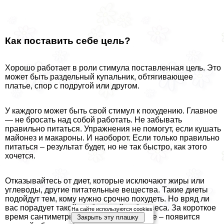
Как поставить себе цель?
Хорошо работает в роли стимула поставленная цель. Это
может быть раздельный купальник, обтягивающее
платье, спор с подругой или другом.
У каждого может быть свой стимул к похудению. Главное
— не бросать над собой работать. Не забывать
правильно питаться. Упражнения не помогут, если кушать
майонез и макароны. И наоборот. Если только правильно
питаться – результат будет, но не так быстро, как этого
хочется.
Отказывайтесь от диет, которые исключают жиры или
углеводы, другие питательные вещества. Такие диеты
подойдут тем, кому нужно срочно похудеть. Но вряд ли
вас порадует такой же быстрый набор веса. За короткое
На сайте используются cookies
время сантиметры вернутся, а еще хуже – появится
Закрыть эту плашку