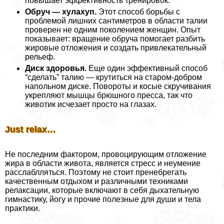
повышает эффективность тренировок.
Обруч — хулахуп.
Этот способ борьбы с
проблемой лишних сантиметров в области талии
проверен не одним поколением женщин. Опыт
показывает: вращение обруча помогает разбить
жировые отложения и создать привлекательный
рельеф.
Диск здоровья.
Еще один эффективный способ
“сделать” талию — крутиться на старом-добром
напольном диске. Повороты и косые скручивания
укрепляют мышцы брюшного пресса, так что
животик исчезает просто на глазах.
Just relax…
Не последним фактором, провоцирующим отложение
жира в области живота, является стресс и неумение
расслаблляться. Поэтому не стоит пренебрегать
качественным отдыхом и различными техниками
релаксации, которые включают в себя дыхательную
гимнастику, йогу и прочие полезные для души и тела
пpaктики.