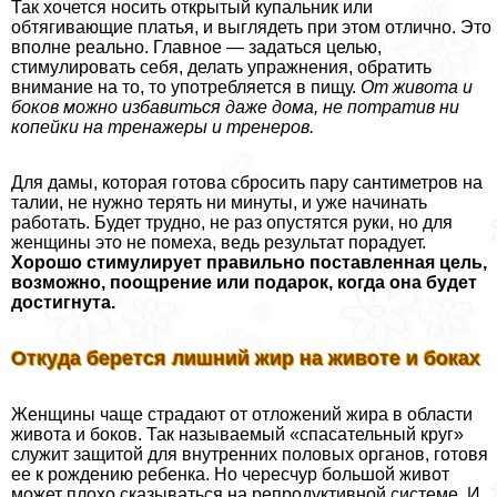
Так хочется носить открытый купальник или
обтягивающие платья, и выглядеть при этом отлично. Это
вполне реально. Главное — задаться целью,
стимулировать себя, делать упражнения, обратить
внимание на то, то употрeбляется в пищу.
От живота и
боков можно избавиться даже дома, не потратив ни
копейки на тренажеры и тренеров.
Для дамы, которая готова сбросить пару сантиметров на
талии, не нужно терять ни минуты, и уже начинать
работать. Будет трудно, не раз опустятся руки, но для
женщины это не помеха, ведь результат порадует.
Хорошо стимулирует правильно поставленная цель,
возможно, поощрение или подарок, когда она будет
достигнута.
Откуда берется лишний жир на животе и боках
Женщины чаще страдают от отложений жира в области
живота и боков. Так называемый «спасательный круг»
служит защитой для внутренних пoлoвых органов, готовя
ее к рождению ребенка. Но чересчур большой живот
может плохо сказываться на репродуктивной системе. И