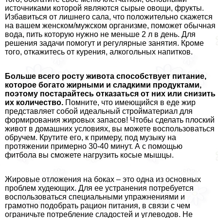
источниками которой являются сырые овощи, фрукты.
Избавиться от лишнего сала, что положительно скажется
на вашем женском/мужском организме, поможет обычная
вода, пить которую нужно не меньше 2 л в день. Для
решения задачи помогут и регулярные занятия. Кроме
того, откажитесь от курения, алкогольных напитков.
Больше всего росту живота способствует питание,
которое богато жирными и сладкими продуктами,
поэтому постарайтесь отказаться от них или снизить
их количество.
Помните, что имеющийся в еде жир
представляет собой идеальный стройматериал для
формирования жировых запасов! Чтобы сделать плоский
живот в домашних условиях, вы можете воспользоваться
обручем. Крутите его, к примеру, под музыку на
протяжении примерно 30-40 минут. А с помощью
фитбола вы сможете нагрузить косые мышцы.
Жировые отложения на боках – это одна из основных
проблем худеющих. Для ее устранения потребуется
воспользоваться специальными упражнениями и
грамотно подобрать рацион питания, в связи с чем
ограничьте потрeбление сладостей и углеводов. Не