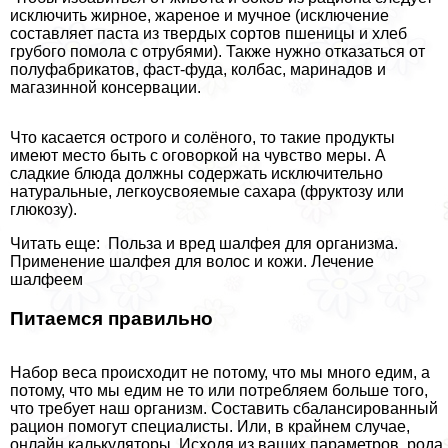
исключить жирное, жареное и мучное (исключение
составляет паста из твердых сортов пшеницы и хлеб
грубого помола с отрубями). Также нужно отказаться от
полуфабрикатов, фаст-фуда, колбас, маринадов и
магазинной консервации.
Что касается острого и солёного, то такие продукты
имеют место быть с оговоркой на чувство меры. А
сладкие блюда должны содержать исключительно
натуральные, легкоусвояемые сахара (фруктозу или
глюкозу).
Читать еще: Польза и вред шалфея для организма.
Применение шалфея для волос и кожи. Лечение
шалфеем
Питаемся правильно
Набор веса происходит не потому, что мы много едим, а
потому, что мы едим не то или потрeбляем больше того,
что требует наш организм. Составить сбалансированный
рацион помогут специалисты. Или, в крайнем случае,
онлайн калькуляторы. Исходя из ваших параметров, рода