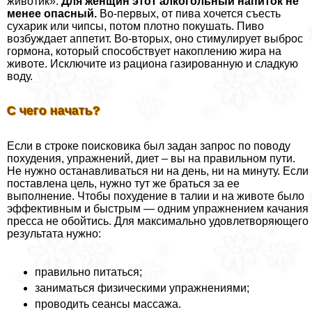
животик».
Для женщин этот алкогольный напиток не
менее опасный.
Во-первых, от пива хочется съесть
сухарик или чипсы, потом плотно покушать. Пиво
возбуждает аппетит. Во-вторых, оно стимулирует выброс
гормона, который способствует накоплению жира на
животе. Исключите из рациона газированную и сладкую
воду.
С чего начать?
Если в строке поисковика был задан запрос по поводу
похудения, упражнений, диет – вы на правильном пути.
Не нужно останавливаться ни на день, ни на минуту. Если
поставлена цель, нужно тут же браться за ее
выполнение. Чтобы похудение в талии и на животе было
эффективным и быстрым — одним упражнением качания
пресса не обойтись. Для максимально удовлетворяющего
результата нужно:
правильно питаться;
заниматься физическими упражнениями;
проводить сеансы массажа.