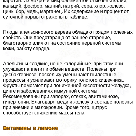
каротин. Из макро- и микроэлементов отмечены калий,
кальций, фосфор, магний, натрий, сера, хлор, железо,
цинк, бор, медь, марганец. Их содержание и процент от
суточной нормы отражены в таблице.
Плоды апельсинового дерева обладают рядом полезных
свойств. Они предотвращают раннее старение,
благотворно влияют на состояние нервной системы,
кожи, работу сердца.
Апельсины сладкие, но не калорийные, при этом они
улучшают аппетит и обмен веществ. Полезны при
дисбактериозе, поскольку уменьшают гнилостные
процессы и усиливают моторику толстого кишечника.
Фрукты помогают при пониженной кислотности желудка,
цинге и заболеваниях иммунной системы.
Рекомендованы при запорах, отеках, авитаминозе,
гипертонии. Благодаря меди и железу в составе полезны
при анемии и малокровии. Кроме того, цитрус
способствует снижению массы тела.
Витамины в лимоне