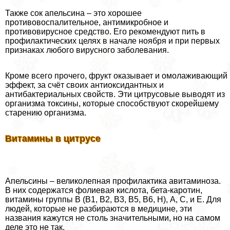
Также сок апельсина – это хорошее
противовоспалительное, антимикробное и
противовирусное средство. Его рекомендуют пить в
профилактических целях в начале ноября и при первых
признаках любого вирусного заболевания.
Кроме всего прочего, фрукт оказывает и омолаживающий
эффект, за счёт своих антиоксидантных и
антибактериальных свойств. Эти цитрусовые выводят из
организма токсины, которые способствуют скорейшему
старению организма.
Витамины в цитрусе
Апельсины – великолепная профилактика авитаминоза.
В них содержатся фолиевая кислота, бета-каротин,
витамины группы В (В1, В2, В3, В5, В6, Н), А, С, и Е. Для
людей, которые не разбираются в медицине, эти
названия кажутся не столь значительными, но на самом
деле это не так.