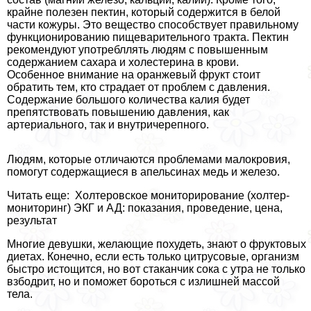
крайне полезен пектин, который содержится в белой
части кожуры. Это вещество способствует правильному
функционированию пищеварительного тpaкта. Пектин
рекомендуют употрeбллять людям с повышенным
содержанием сахара и холестерина в крови.
Особенное внимание на оранжевый фрукт стоит
обратить тем, кто страдает от проблем с давления.
Содержание большого количества калия будет
препятствовать повышению давления, как
артериального, так и внутричерепного.
Людям, которые отличаются проблемами малокровия,
помогут содержащиеся в апельсинах медь и железо.
Читать еще: Холтеровское мониторирование (холтер-
мониторинг) ЭКГ и АД: показания, проведение, цена,
результат
Многие дeвyшки, желающие похудеть, знают о фруктовых
диетах. Конечно, если есть только цитрусовые, организм
быстро истощится, но вот стаканчик сока с утра не только
взбодрит, но и поможет бороться с излишней массой
тела.