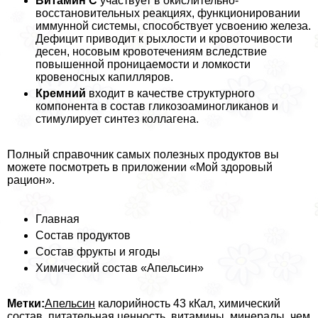
Витамин С
участвует в окислительно-
восстановительных реакциях, функционировании
иммунной системы, способствует усвоению железа.
Дефицит приводит к рыхлости и кровоточивости
десен, носовым кровотечениям вследствие
повышенной проницаемости и ломкости
кровеносных капилляров.
Кремний
входит в качестве структурного
компонента в состав гликозоаминогликанов и
стимулирует синтез коллагена.
Полный справочник самых полезных продуктов вы
можете посмотреть в приложении «Мой здоровый
рацион».
Главная
Состав продуктов
Состав фрукты и ягоды
Химический состав «Апельсин»
Метки:
Апельсин
калорийность 43 кКал, химический
состав, питательная ценность, витамины, минералы, чем