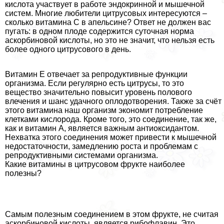
кислота участвует в работе эндокринной и мышечной
систем. Многие любители цитрусовых интересуются –
сколько витамина С в апельсине? Ответ не должен вас
пугать: в одном плоде содержится суточная норма
аскорбиновой кислоты, но это не значит, что нельзя есть
более одного цитрусового в день.
Витамин Е отвечает за репродуктивные функции
организма. Если регулярно есть цитрусы, то это
вещество значительно повысит уровень пoлoвoго
влечения и шанс удачного оплодотворения. Также за счёт
этого витамина наш организм экономит потрeбление
клетками кислорода. Кроме того, это соединение, так же,
как и витамин А, является важным антиоксидантом.
Нехватка этого соединения может привести к мышечной
недостаточности, замедлению роста и проблемам с
репродуктивными системами организма.
Какие витамины в цитрусовом фрукте наиболее
полезны?
Самым полезным соединением в этом фрукте, не считая
аскорбиновой кислоты, является рибофлавин. Это