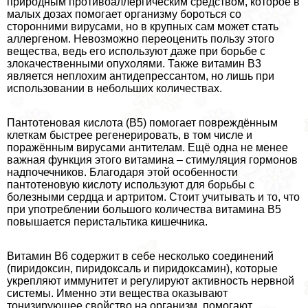
природным противоаллергическим средством, которое в
малых дозах помогает организму бороться со
сторонними вирусами, но в крупных сам может стать
аллергеном. Невозможно переоценить пользу этого
вещества, ведь его используют даже при борьбе с
злокачественными опухолями. Также витамин В3
является неплохим антидепрессантом, но лишь при
использовании в небольших количествах.
Пантотеновая кислота (В5) помогает повреждённым
клеткам быстрее регенерировать, в том числе и
поражённым вирусами антителам. Ещё одна не менее
важная функция этого витамина – стимуляция гормонов
надпочечников. Благодаря этой особенности
пантотеновую кислоту используют для борьбы с
болезными сердца и артритом. Стоит учитывать и то, что
при употрeблении большого количества витамина В5
повышается перистальтика кишечника.
Витамин В6 содержит в себе несколько соединений
(пиридоксин, пиридоксаль и пиридоксамин), которые
укрепляют иммунитет и регулируют активность нервной
системы. Именно эти вещества оказывают
тонизирующее свойство на организм, помогают