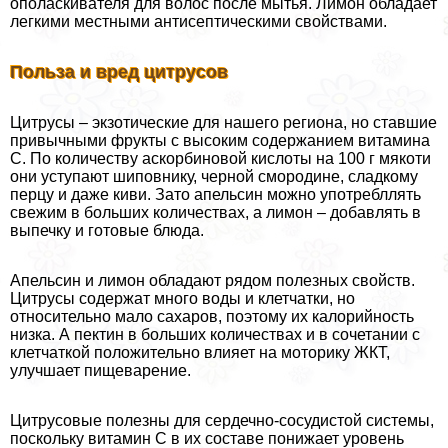
ополаскивателя для волос после мытья. Лимон обладает
легкими местными антисептическими свойствами.
Польза и вред цитрусов
Цитрусы – экзотические для нашего региона, но ставшие
привычными фрукты с высоким содержанием витамина
С. По количеству аскорбиновой кислоты на 100 г мякоти
они уступают шиповнику, черной смородине, сладкому
перцу и даже киви. Зато апельсин можно употрeбллять
свежим в больших количествах, а лимон – добавлять в
выпечку и готовые блюда.
Апельсин и лимон обладают рядом полезных свойств.
Цитрусы содержат много воды и клетчатки, но
относительно мало сахаров, поэтому их калорийность
низка. А пектин в больших количествах и в сочетании с
клетчаткой положительно влияет на моторику ЖКТ,
улучшает пищеварение.
Цитрусовые полезны для сердечно-сосудистой системы,
поскольку витамин С в их составе понижает уровень