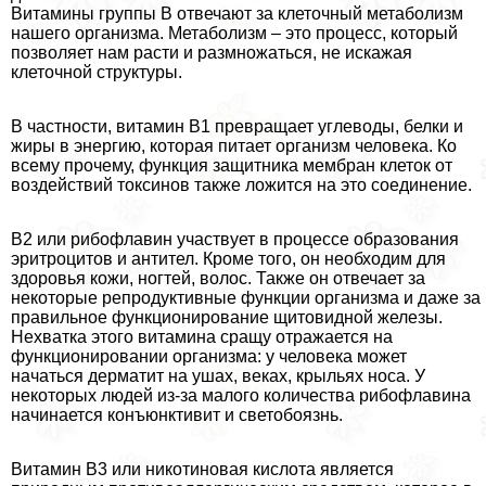
Витамины группы В отвечают за клеточный метаболизм
нашего организма. Метаболизм – это процесс, который
позволяет нам расти и размножаться, не искажая
клеточной структуры.
В частности, витамин В1 превращает углеводы, белки и
жиры в энергию, которая питает организм человека. Ко
всему прочему, функция защитника мембран клеток от
воздействий токсинов также ложится на это соединение.
В2 или рибофлавин участвует в процессе образования
эритроцитов и антител. Кроме того, он необходим для
здоровья кожи, ногтей, волос. Также он отвечает за
некоторые репродуктивные функции организма и даже за
правильное функционирование щитовидной железы.
Нехватка этого витамина сращу отражается на
функционировании организма: у человека может
начаться дерматит на ушах, веках, крыльях носа. У
некоторых людей из-за малого количества рибофлавина
начинается конъюнктивит и светобоязнь.
Витамин В3 или никотиновая кислота является