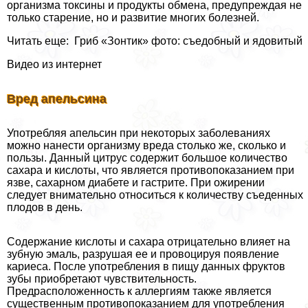
организма токсины и продукты обмена, предупреждая не
только старение, но и развитие многих болезней.
Читать еще: Гриб «Зонтик» фото: съедобный и ядовитый
Видео из интернет
Вред апельсина
Употрeбляя апельсин при некоторых заболеваниях
можно нанести организму вреда столько же, сколько и
пользы. Данный цитрус содержит большое количество
сахара и кислоты, что является противопоказанием при
язве, сахарном диабете и гастрите. При ожирении
следует внимательно относиться к количеству съеденных
плодов в день.
Содержание кислоты и сахара отрицательно влияет на
зубную эмаль, разрушая ее и провоцируя появление
кариеса. После употрeбления в пищу данных фруктов
зубы приобретают чувствительность.
Предрасположенность к аллергиям также является
существенным противопоказанием для употрeбления