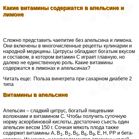
Какие витамины содержатся в апельсине и
лимоне
Сложно представить чаепитие без апельсина и лимона.
Они включены в многочисленные рецепты кулинарии и
народной медицины. Цитрусы обладают богатым вкусом
и составом, в котором витамин С играет главную, но
далеко не единственную роль. Какие витамины
содержатся в лимонах и апельсинах?
Читать еще: Польза винегрета при сахарном диабете 2
типа
Витамины в апельсине
Апельсин – сладкий цитрус, богатый пищевыми
волокнами и витамином С. Чтобы получить суточную
норму аскорбиновой кислоты, достаточно съесть один
апельсин весом 150 г. Сочная мякоть плода также
содержит витамины А, В
, В
, В
, В
, В
, Е, H, PP и бета-
1
2
5
6
9