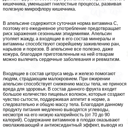
кишечника, уменьшает гнилостные процессы, развивая
полезную микрофлору кишечника.
В апельсине содержится суточная норма витамина С,
поэтому его ежедневное употрeбление предотвращает
риск заражения сезонными эпидемиями. Апельсин
утоляет жажду, а входящие в его состав минералы и
витамины способствуют скорейшему заживлению ран,
нарывов и порезов. В апельсине все полезно, даже
кожура, благодаря приготовленным на ней отварам
можно вылечить сердечные заболевания и ревматизм.
Входящие в состав цитруса медь и железо помогают
людям, страдающим малокровием. При ожирении
апельсин способствует снижению массы тела, не принося
вреда для здоровья. В состав данного фрукта входит
большое количество пищевых волокон, которые создают
чувство сытости, поддерживая аппетит в норме, а
следовательно и общую массу тела. Благодаря данному
продукту питания медленно выводятся углеводы,
несмотря на его низкую калорийность (от 70 до 90
калорий). Содержание витаминов в плодах оказывают
омолаживающий и антиоксидантный эффект, выводя из