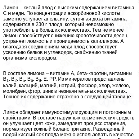
Лимон – кислый плод с высоким содержанием витамина
С и меди. По концентрации аскорбиновой кислоты
заметно уступает апельсину: суточная доза витамина
содержится в 230 г плода, который невозможно
употрeбллять в больших количествах. Тем не менее
лимон способствует снижению кровоточивости десен,
устраняет ломкость и проницаемость капилляров. А
благодаря соединениям меди плод способствует
усвоению белков и углеводов, снабжению тканей
организма кислородом.
В составе лимона – витамин А, бета-каротин, витамины
В
, В
, В
, В
, В
, Е, PP. Из минералов представлены
1
2
5
6
9
калий, кальций, магний, натрий, фосфор, хлор, железо,
молибден, фтор, цинк в незначительных количествах.
Точное их содержание отражено в следующей таблице.
Лимон обладает иммуностимулирующим и потогонным
свойствами. В составе наружных косметических средств
он улучшает цвет кожи, замедляет процесс старения,
нормализует кожный баланс при акне. Разведенный
водой кислый сок плода можно использовать в качестве