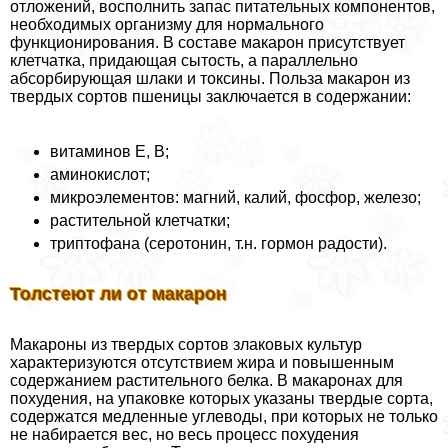
отложений, восполнить запас питательных компонентов,
необходимых организму для нормального
функционирования. В составе макарон присутствует
клетчатка, придающая сытость, а параллельно
абсорбирующая шлаки и токсины. Польза макарон из
твердых сортов пшеницы заключается в содержании:
витаминов Е, В;
аминокислот;
микроэлементов: магний, калий, фосфор, железо;
растительной клетчатки;
триптофана (серотонин, т.н. гормон радости).
Толстеют ли от макарон
Макароны из твердых сортов злаковых культур
хаpaктеризуются отсутствием жира и повышенным
содержанием растительного белка. В макаронах для
похудения, на упаковке которых указаны твердые сорта,
содержатся медленные углеводы, при которых не только
не набирается вес, но весь процесс похудения