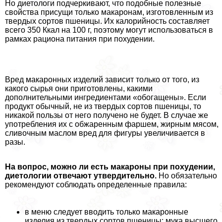
Но диетологи подчеркивают, что подобные полезные
свойства присущи только макаронам, изготовленным из
твердых сортов пшеницы. Их калорийность составляет
всего 350 Ккал на 100 г, поэтому могут использоваться в
рамках рациона питания при похудении.
Вред макаронных изделий зависит только от того, из
какого сырья они приготовлены, какими
дополнительными ингредиентами «обогащены». Если
продукт обычный, не из твердых сортов пшеницы, то
никакой пользы от него получено не будет. В случае же
употрeбления их с обжаренным фаршем, жирным мясом,
сливочным маслом вред для фигуры увеличивается в
разы.
На вопрос, можно ли есть макароны при похудении,
диетологии отвечают утвердительно.
Но обязательно
рекомендуют соблюдать определенные правила:
в меню следует вводить только макаронные
изделия из твердых сортов пшеницы: мука высшего