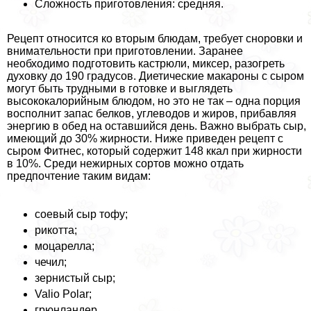
Сложность приготовления: средняя.
Рецепт относится ко вторым блюдам, требует сноровки и
внимательности при приготовлении. Заранее
необходимо подготовить кастрюли, миксер, разогреть
духовку до 190 градусов. Диетические макароны с сыром
могут быть трудными в готовке и выглядеть
высококалорийным блюдом, но это не так – одна порция
восполнит запас белков, углеводов и жиров, прибавляя
энергию в обед на оставшийся день. Важно выбрать сыр,
имеющий до 30% жирности. Ниже приведен рецепт с
сыром Фитнес, который содержит 148 ккал при жирности
в 10%. Среди нежирных сортов можно отдать
предпочтение таким видам:
соевый сыр тофу;
рикотта;
моцарелла;
чечил;
зернистый сыр;
Valio Polar;
грюнландер.