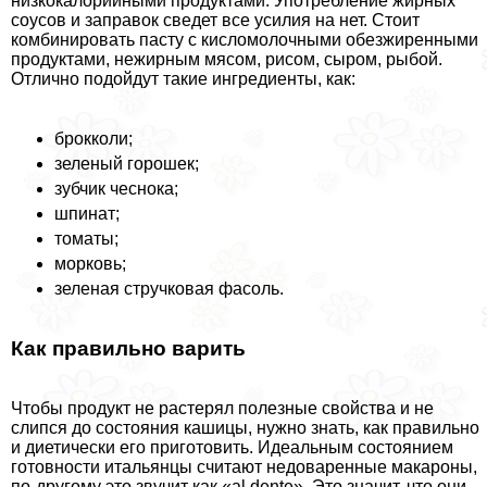
низкокалорийными продуктами. Употрeбление жирных
соусов и заправок сведет все усилия на нет. Стоит
комбинировать пасту с кисломолочными обезжиренными
продуктами, нежирным мясом, рисом, сыром, рыбой.
Отлично подойдут такие ингредиенты, как:
брокколи;
зеленый горошек;
зубчик чеснока;
шпинат;
томаты;
морковь;
зеленая стручковая фасоль.
Как правильно варить­
Чтобы продукт не растерял полезные свойства и не
слипся до состояния кашицы, нужно знать, как правильно
и диетически его приготовить. Идеальным состоянием
готовности итальянцы считают недоваренные макароны,
по-другому это звучит как «al dente». Это значит, что они