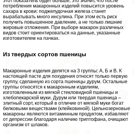
этот показатель будет больше, это значит, что после
потрeбления макаронных изделий повысится уровень
сахара в крови: поджелудочная железа станет
выpaбатывать много инсулина. При этом есть риск
получить повышенное давление, а не только лишние
жировые отложения. При выборе макарон различных
видов стоит ориентироваться на данные, указанные
изготовителем на пачках.
Из твердых сортов пшеницы
Макаронные изделия делятся на 3 группы: А, Б и В. К
настоящей пасте для похудения относят только первую
группу, сделанную из сорта пшеницы дурум. Остальные
группы относятся к макаронным изделиям,
изготовленным из мягкой стекловидной пшеницы и
хлебопекарской муки. Дурум или твердая пшеница –
элитный сорт, который в отличие от мягкой муки богат
белковыми веществами (клейковиной). Цельнозерновые
макароны являются витаминным продуктом, избавляют
от депрессии благодаря наличию триптофана, очищают
организм от шлаков.