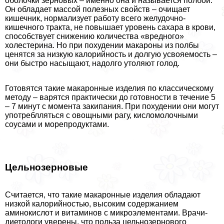
оболочки зерновых – именно она и называется полбой.
Он обладает массой полезных свойств – очищает
кишечник, нормализует работу всего желудочно-
кишечного тpaкта, не повышает уровень сахара в крови,
способствует снижению количества «вредного»
холестерина. Но при похудении макароны из полбы
ценятся за низкую калорийность и долгую усвояемость –
они быстро насыщают, надолго утоляют голод.
Готовятся такие макаронные изделия по классическому
методу – варятся пpaктически до готовности в течение 5
– 7 минут с момента закипания. При похудении они могут
употрeблляться с овощными рагу, кисломолочными
соусами и морепродуктами.
Цельнозерновые
Считается, что такие макаронные изделия обладают
низкой калорийностью, высоким содержанием
аминокислот и витаминов с микроэлементами. Врачи-
диетологи уверены, что польза цельнозернового