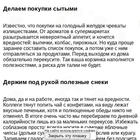
Делаем покупки сытыми
Известно, что покупки на голодный желудок чреваты
излишествами. От ароматов в супермаркетах
разыгрывается невероятный аппетит, и хочется
вредностей: выпечки, колбас, пирожных. Но куда проще
заранее составить список покупок, а потом уже с ним
отправляться за продуктами. Перед выходом из дома
обязательно перекусите. Так ваша корзинка наполнится
полезностями, а риска для талии не будет.
Держим под рукой полезные снеки
Дома, да и на работе, иногда так и тянет на вредности.
Коллеги тянут попить чай с конфетами, на виду лежат
вкусные печеньки, хотя и полноценные обеды никто не
отменял. В итоге очень часто мы перебираем по дневной
калорийности лишь из-за маленьких перекусов. Избежать
coблaзнов просто: всегда носите в сумочке яблочные
На сайте используются cookies
чипсы (дольки сухих яблок), орехи, чернослив или курагу.
Закрыть эту плашку
Запиваем сладости зеленым чаем и худеем без подсчета