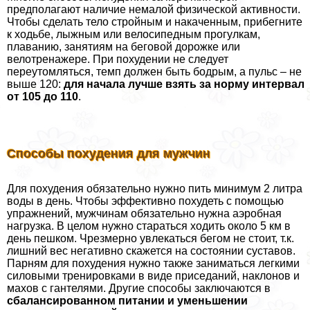
предполагают наличие немалой физической активности.
Чтобы сделать тело стройным и накаченным, прибегните
к ходьбе, лыжным или велосипедным прогулкам,
плаванию, занятиям на беговой дорожке или
велотренажере. При похудении не следует
переутомляться, темп должен быть бодрым, а пульс – не
выше 120:
для начала лучше взять за норму интервал
от 105 до 110
.
Способы похудения для мужчин
Для похудения обязательно нужно пить минимум 2 литра
воды в день. Чтобы эффективно похудеть с помощью
упражнений, мужчинам обязательно нужна аэробная
нагрузка. В целом нужно стараться ходить около 5 км в
день пешком. Чрезмерно увлекаться бегом не стоит, т.к.
лишний вес негативно скажется на состоянии суставов.
Парням для похудения нужно также заниматься легкими
силовыми тренировками в виде приседаний, наклонов и
махов с гантелями. Другие способы заключаются в
сбалансированном питании и уменьшении