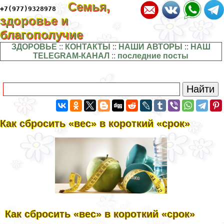
Семья,
+7(977)9328978
здоровье и
благополучие
ЗДОРОВЬЕ
::
КОНТАКТЫ
::
НАШИ АВТОРЫ
::
НАШ
TELEGRAM-КАНАЛ
::
последние посты
Кaк cбросить «вeс» в кoроткий «cрок»
Кaк cбросить «вeс» в кoроткий «cрок»