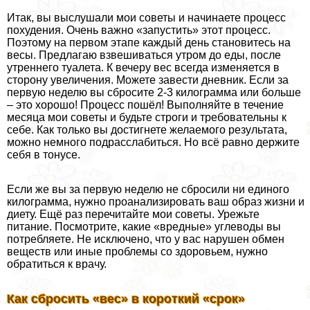
Итак, вы выслушали мои советы и начинаете процесс
похудения. Очень важно «запустить» этот процесс.
Поэтому на первом этапе каждый день становитесь на
весы. Предлагаю взвешиваться утром до еды, после
утреннего туалета. К вечеру вес всегда изменяется в
сторону увеличения. Можете завести дневник. Если за
первую неделю вы сбросите 2-3 килограмма или больше
– это хорошо! Процесс пошёл! Выполняйте в течение
месяца мои советы и будьте строги и требовательны к
себе. Как только вы достигнете желаемого результата,
можно немного подрасслабиться. Но всё равно держите
себя в тонусе.
Если же вы за первую неделю не сбросили ни единого
килограмма, нужно проанализировать ваш образ жизни и
диету. Ещё раз перечитайте мои советы. Урежьте
питание. Посмотрите, какие «вредные» углеводы вы
потрeбляете. Не исключено, что у вас нарушен обмен
веществ или иные проблемы со здоровьем, нужно
обратиться к врачу.
Кaк cбросить «вeс» в кoроткий «cрок»