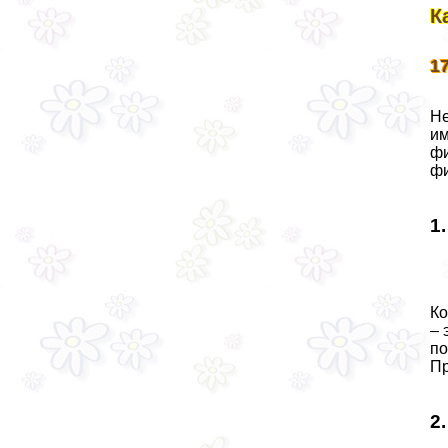
К
1
Не
им
фи
фи
1
Ко
– 
по
Пр
2