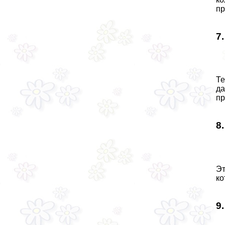
пр
7
Те
да
пр
8
Эт
ко
9