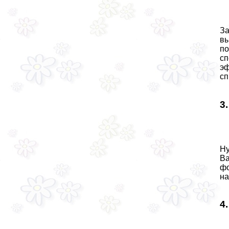
За
вы
по
сп
эф
сп
3
Ну
Ва
фо
на
4