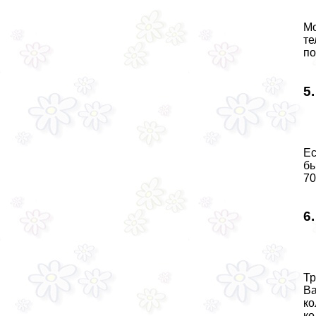
Мо
те
по
5
Ес
бы
7
6
Тр
Ва
ко
ко