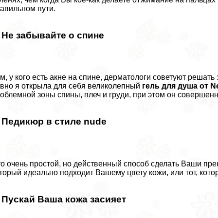
авильном пути.
. Не забывайте о спине
м, у кого есть акне на спине, дерматологи советуют решат
вно я открыла для себя великолепный
гель для душа от N
облемной зоны спины, плеч и гpyди, при этом он совершенно
. Педикюр в стиле nudе
о очень простой, но действенный способ сделать Ваши пре
торый идеально подходит Вашему цвету кожи, или тот, кото
. Пускай Ваша кожа засияет