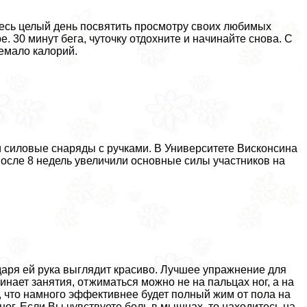
есь целый день посвятить просмотру своих любимых
. 30 минут бега, чуточку отдохните и начинайте снова. С
емало калорий.
ти силовые снаряды с ручками. В Университете Висконсина
после 8 недель увеличили основные силы участников на
аря ей рука выглядит красиво. Лучшее упражнение для
чинает занятия, отжиматься можно не на пальцах ног, а на
 что намного эффективнее будет полный жим от пола на
ног. Если Вы чувствуете боль в мышцах, то находитесь на