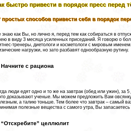
ак быстро привести в порядок пресс перед 
7 простых способов привести себя в порядок пер
 знаю как Вы, но лично я, перед тем как собираться в отпу
ею в виду 3 месяца усиленных приседаний. Я говорю о бо
тнес-тренеры, диетологи и косметологи с мировым именем.
зические нагрузки, но зато разбавят однообразную рутину.
. Начните с рациона
гда люди едят одно и то же на завтpaк (обед или ужин), за 
это доказывают ученые. Мы можем предложить Вам овсянку 
лезным, а талию тоньше. Тем более что завтpaк – самый в
инимая полезные вещества с самого утра, Вы запасаетесь 
. “Отскребите” целлюлит