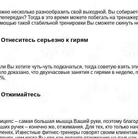
жно несколько разнообразить свой выходной. Вы собирает
лепередач? Тогда в это время можете побегать на тренажере
мощью такой стабильной тренировки Вы сможете скинуть н
. Отнеситесь серьезно к гирям
ли Вы хотите чуть-чуть подкачаться, тогда советую взять э
ло доказано, что двухчасовые занятия с гирями в неделю, 
0%.
. Отжимайтесь
ицепс – самая большая мышца Вашей руки, поэтому благод
ших ручек – конечно же, отжимания. Для тех, кто только на
ленях. Известные фитнес-тренеры говорят своим клиентам,
ленях, чем когда Вы кое-как делаете отжимание на пальцах 