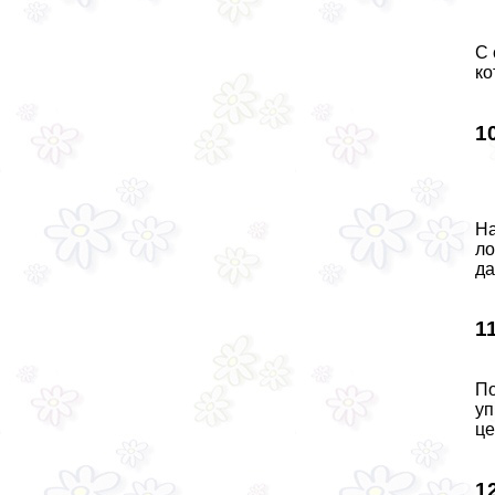
С 
ко
1
На
ло
да
1
По
уп
це
1