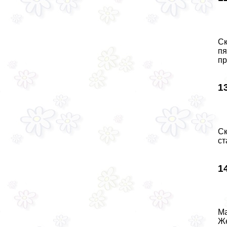
Ск
пя
пр
1
Ск
ст
1
Ма
Же