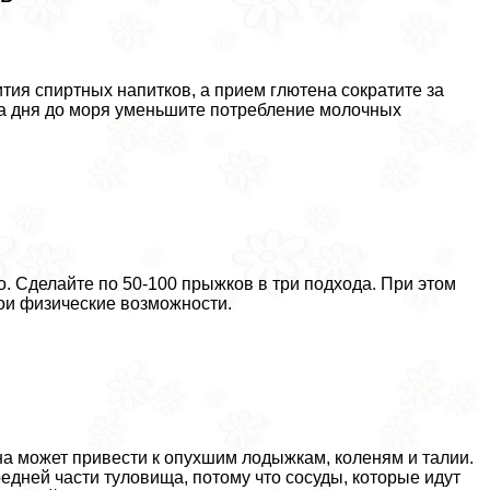
ития спиртных напитков, а прием глютена сократите за
два дня до моря уменьшите потрeбление молочных
ло. Сделайте по 50-100 прыжков в три подхода. При этом
вои физические возможности.
на может привести к опухшим лодыжкам, коленям и талии.
редней части туловища, потому что сосуды, которые идут