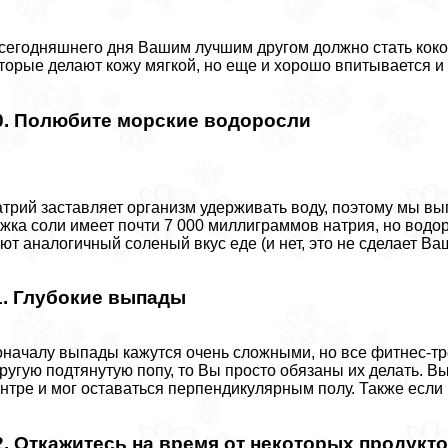
сегодняшнего дня Вашим лучшим другом должно стать кокос
торые делают кожу мягкой, но еще и хорошо впитывается и
0. Полюбите морские водоросли
трий заставляет организм удерживать воду, поэтому мы выг
жка соли имеет почти 7 000 миллиграммов натрия, но водо
ют аналогичный соленый вкус еде (и нет, это не сделает Ваш
1. Глубокие выпады
началу выпады кажутся очень сложными, но все фитнес-тре
ругую подтянутую попу, то Вы просто обязаны их делать. Вы
нтре и мог оставаться перпендикулярным полу. Также если
2. Откажитесь на время от некоторых продукт