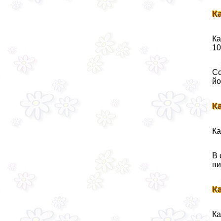
К
Ка
10
Со
йо
К
Ка
В 
ви
К
Ка