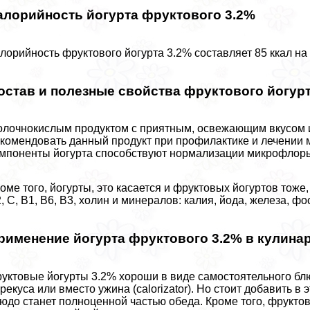
алорийность йогурта фруктового 3.2%
лорийность фруктового йогурта 3.2% составляет 85 ккал на
остав и полезные свойства фруктового йогурт
лочнокислым продуктом с приятным, освежающим вкусом 
комендовать данный продукт при профилактике и лечении м
мпоненты йогурта способствуют нормализации микрофлоры
оме того, йогурты, это касается и фруктовых йогуртов тоже
, C, B1, B6, В3, холин и минералов: калия, йода, железа, ф
рименение йогурта фруктового 3.2% в кулина
уктовые йогурты 3.2% хороши в виде самостоятельного блю
рекуса или вместо ужина (calorizator). Но стоит добавить в 
юдо станет полноценной частью обеда. Кроме того, фрукто