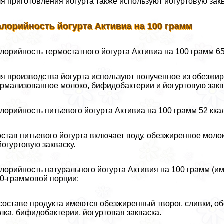
я приготовления йогурта также используют йогуртовую зак
алорийность йогурта Активиа на 100 грамм
лорийность термостатного йогурта Активиа на 100 грамм 65
я производства йогурта используют полученное из обезжир
рмализованное молоко, бифидобактерии и йогуртовую закв
лорийность питьевого йогурта Активиа на 100 грамм 52 ккал.
став питьевого йогурта включает воду, обезжиренное моло
йогуртовую закваску.
лорийность натурального йогурта Активия на 100 грамм (им
0-граммовой порции:
составе продукта имеются обезжиренный творог, сливки, о
лка, бифидобактерии, йогуртовая закваска.