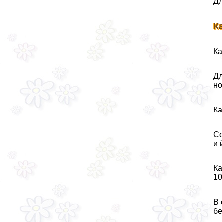
Дл
К
Ка
Дл
но
Ка
Со
и 
Ка
10
В 
бе