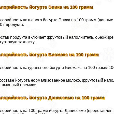
алорийность йогурта Эпика на 100 грамм
лорийность питьевого йогурта Эпика на 100 грамм (данные
0 г продукта:
став продукта включает фруктовый наполнитель, обезжирен
гуртовую закваску.
алорийность йогурта Биомакс на 100 грамм
лорийность натурального йогурта Биомакс на 100 грамм 104 
составе йогурта нормализованное молоко, фруктовый напол
таминный премикс.
алорийность йогурта Даниссимо на 100 грамм
лорийность на 100 грамм йогурта Даниссимо (представлены