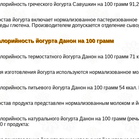
лорийность греческого йогурта Савушкин на 100 грамм 91,2
став йогурта включает нормализованное пастеризованное с
еды глютена. Производителем допускается отделение сыво
алорийность йогурта Данон на 100 грамм
лорийность термостатного йогурта Данон на 100 грамм 71 кк
я изготовления йогурта используются нормализованное мол
лорийность питьевого йогурта Данон на 100 грамм 54 ккал.
став продукта представлен нормализованным молоком и йо
лорийность натурального йогурта Данон на 100 грамм (речь 
0 г продукта: