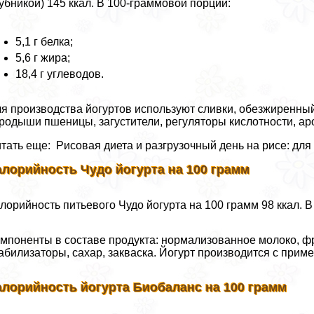
убникой) 145 ккал. В 100-граммовой порции:
5,1 г белка;
5,6 г жира;
18,4 г углеводов.
я производства йогуртов используют сливки, обезжиренный
родыши пшеницы, загустители, регуляторы кислотности, а
тать еще: Рисовая диета и разгрузочный день на рисе: для
алорийность Чудо йогурта на 100 грамм
лорийность питьевого Чудо йогурта на 100 грамм 98 ккал. 
мпоненты в составе продукта: нормализованное молоко, ф
абилизаторы, сахар, закваска. Йогурт производится с прим
алорийность йогурта Биобаланс на 100 грамм