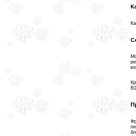
К
Ка
С
Мо
ре
ко
Кр
B2
П
Фр
пе
бл