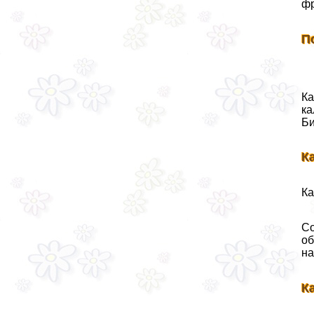
фр
П
Ка
ка
Би
К
Ка
Со
об
на
К