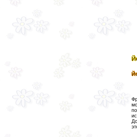
Й
Й
Фр
мо
по
ис
До
эт