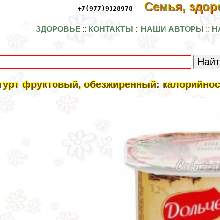
Семья, здо
+7(977)9328978
ЗДОРОВЬЕ
::
КОНТАКТЫ
::
НАШИ АВТОРЫ
::
Н
гурт фруктовый, обезжиренный: калорийност