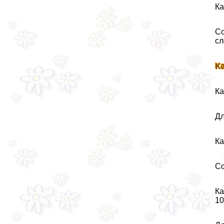
Ка
Со
сл
К
Ка
Дл
Ка
Со
Ка
10