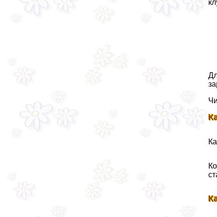
кл
Дл
за
Чи
К
Ка
Ко
ст
К