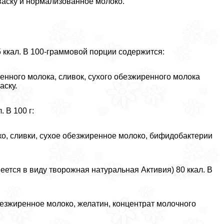
васку и нормализованное молоко.
 ккал. В 100-граммовой порции содержится:
енного молока, сливок, сухого обезжиренного молока
аску.
 В 100 г:
ко, сливки, сухое обезжиренное молоко, бифидобактерии
еется в виду творожная натуральная Активия) 80 ккал. В
безжиренное молоко, желатин, концентрат молочного