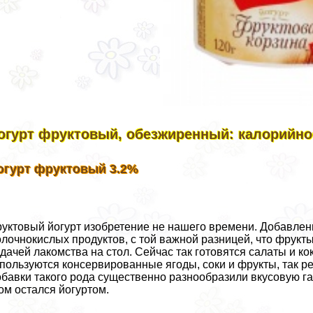
огурт фруктовый, обезжиренный: калорийнос
огурт фруктовый 3.2%
уктовый йогурт изобретение не нашего времени. Добавле
лочнокислых продуктов, с той важной разницей, что фрукт
дачей лакомства на стол. Сейчас так готовятся салаты и ко
пользуются консервированные ягоды, соки и фрукты, так 
бавки такого рода существенно разнообразили вкусовую га
ом остался йогуртом.