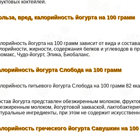
уктовых коктейлей.
ольза, вред, калорийность йогурта на 100 грамм
лорийность йогурта на 100 грамм зависит от вида и состав
лорийности, жирности, содержания белков и углеводов в п
омакс, Чудо-йогурт, Эпика, Биобаланс.
алорийность йогурта Слобода на 100 грамм
лорийность питьевого йогурта Слобода на 100 грамм 82 ккал
став йогурта представлен обезжиренным молоком, фруктов
езжиренным молоком, йогуртовой закваской, лактобактерия
туральные ингредиенты, при этом не содержит искусствен
алорийность греческого йогурта Савушкин на 100