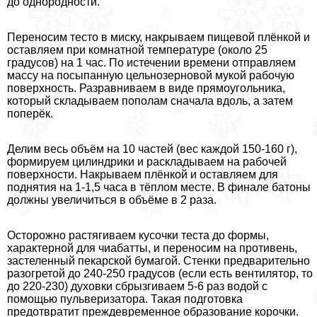
до однородности.
Переносим тесто в миску, накрываем пищевой плёнкой и
оставляем при комнатной температуре (около 25
градусов) на 1 час. По истечении времени отправляем
массу на посыпанную цельнозерновой мукой рабочую
поверхность. Разравниваем в виде прямоугольника,
который складываем пополам сначала вдоль, а затем
поперёк.
Делим весь объём на 10 частей (вес каждой 150-160 г),
формируем цилиндрики и раскладываем на рабочей
поверхности. Накрываем плёнкой и оставляем для
поднятия на 1-1,5 часа в тёплом месте. В финале батоны
должны увеличиться в объёме в 2 раза.
Осторожно растягиваем кусочки теста до формы,
хаpaктерной для чиабатты, и переносим на противень,
застеленный пекарской бумагой. Стенки предварительно
разогретой до 240-250 градусов (если есть вентилятор, то
до 220-230) духовки сбрызгиваем 5-6 раз водой с
помощью пульверизатора. Такая подготовка
предотвратит преждевременное образование корочки.