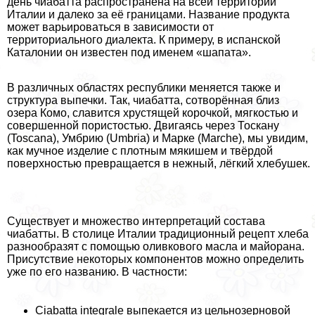
день чиабатта распространена на всей территории
Италии и далеко за её границами. Название продукта
может варьироваться в зависимости от
территориального диалекта. К примеру, в испанской
Каталонии он известен под именем «шапата».
В различных областях республики меняется также и
структура выпечки. Так, чиабатта, сотворённая близ
озера Комо, славится хрустящей корочкой, мягкостью и
совершенной пористостью. Двигаясь через Тоскану
(Toscana), Умбрию (Umbria) и Марке (Marche), мы увидим,
как мучное изделие с плотным мякишем и твёрдой
поверхностью превращается в нежный, лёгкий хлебушек.
Существует и множество интерпретаций состава
чиабатты. В столице Италии традиционный рецепт хлеба
разнообразят с помощью оливкового масла и майорана.
Присутствие некоторых компонентов можно определить
уже по его названию. В частности:
Ciabatta integrale выпекается из цельнозерновой