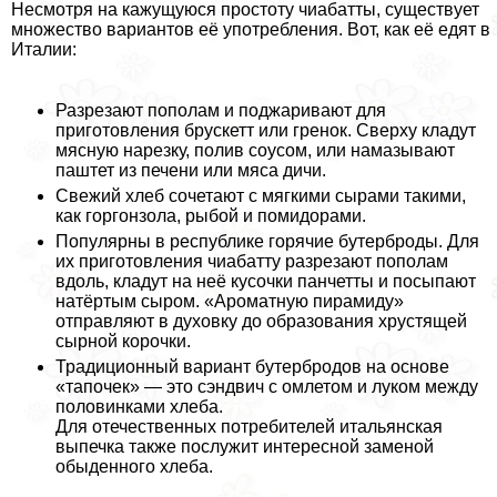
Несмотря на кажущуюся простоту чиабатты, существует
множество вариантов её употрeбления. Вот, как её едят в
Италии:
Разрезают пополам и поджаривают для
приготовления брускетт или гренок. Сверху кладут
мясную нарезку, полив соусом, или намазывают
паштет из печени или мяса дичи.
Свежий хлеб сочетают с мягкими сырами такими,
как горгонзола, рыбой и помидорами.
Популярны в республике горячие бутерброды. Для
их приготовления чиабатту разрезают пополам
вдоль, кладут на неё кусочки панчетты и посыпают
натёртым сыром. «Ароматную пирамиду»
отправляют в духовку до образования хрустящей
сырной корочки.
Традиционный вариант бутербродов на основе
«тапочек» — это сэндвич с омлетом и луком между
половинками хлеба.
Для отечественных потребителей итальянская
выпечка также послужит интересной заменой
обыденного хлеба.