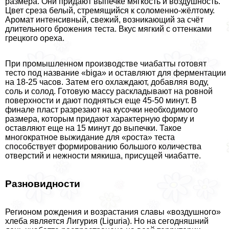
размера. Они придают выпечке мягкость и воздушность.
Цвет среза белый, стремящийся к соломенно-жёлтому.
Аромат интенсивный, свежий, возникающий за счёт
длительного брожения теста. Вкус мягкий с оттенками
грецкого ореха.
При промышленном производстве чиабатты готовят
тесто под название «biga» и оставляют для ферментации
на 18-25 часов. Затем его охлаждают, добавляя воду,
соль и солод. Готовую массу раскладывают на ровной
поверхности и дают подняться еще 45-50 минут. В
финале пласт разрезают на кусочки необходимого
размера, которым придают хаpaктерную форму и
оставляют еще на 15 минут до выпечки. Такое
многократное выжидание для «роста» теста
способствует формированию большого количества
отверстий и нежности мякиша, присущей чиабатте.
Разновидности
Регионом рождения и возрастания славы «воздушного»
хлеба является Лигурия (Liguria). Но на сегодняшний