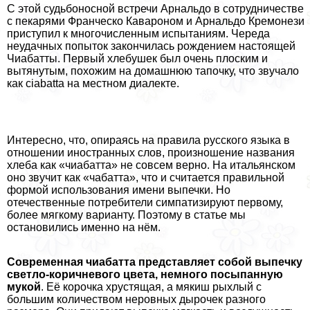
С этой судьбоносной встречи Арнальдо в сотрудничестве
с пекарями Франческо Кавароном и Арнальдо Кремонези
приступил к многочисленным испытаниям. Череда
неудачных попыток закончилась рождением настоящей
Чиабатты. Первый хлебушек был очень плоским и
вытянутым, похожим на домашнюю тапочку, что звучало
как ciabatta на местном диалекте.
Интересно, что, опираясь на правила русского языка в
отношении иностранных слов, произношение названия
хлеба как «чиабатта» не совсем верно. На итальянском
оно звучит как «чабатта», что и считается правильной
формой использования имени выпечки. Но
отечественные потребители симпатизируют первому,
более мягкому варианту. Поэтому в статье мы
остановились именно на нём.
Современная чиабатта представляет собой выпечку
светло-коричневого цвета, немного посыпанную
мукой
. Её корочка хрустящая, а мякиш рыхлый с
большим количеством неровных дырочек разного