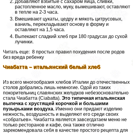
Добавляют взбитые с сахаром яйца, сливки,
растопленное масло, муку, вымешивают, оставляют
в тепле на 2-3 часа.
Вмешивают цукаты, цедру и мякоть цитрусовых,
ваниль, перекладывают основу в форму и
оставляют на 1,5 часа.
Выпекают сладкий хлеб при 180 градусах до сухой
лучинки.
Читать еще: 8 простых правил похудения после родов
без вреда ребенку
Чиабатта – итальянский белый хлеб
Из всего многообразия хлебов Италии до отечественных
столов добрались лишь немногие. Одой из таких
покорительниц славянских желудков небезосновательно
стала Чиабатта (Ciabatta).
Это типичная итальянская
выпечка с хрустящей корочкой и большими
пузырьками воздуха.
Именно они придают изделию
нежность, воздушность и выделяют его среди своих
«собратьев». Чиабатта является завсегдатаем меню не
только ресторанов и кафе, она также отлично
зарекомендовала себя в качестве простого рецепта для