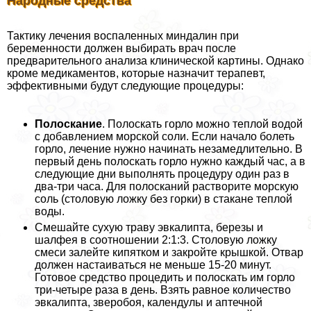
Народные средства
Тактику лечения воспаленных миндалин при
беременности должен выбирать врач после
предварительного анализа клинической картины. Однако
кроме медикаментов, которые назначит терапевт,
эффективными будут следующие процедуры:
Полоскание
. Полоскать горло можно теплой водой
с добавлением морской соли. Если начало болеть
горло, лечение нужно начинать незамедлительно. В
первый день полоскать горло нужно каждый час, а в
следующие дни выполнять процедуру один раз в
два-три часа. Для полосканий растворите морскую
соль (столовую ложку без горки) в стакане теплой
воды.
Смешайте сухую траву эвкалипта, березы и
шалфея в соотношении 2:1:3. Столовую ложку
смеси залейте кипятком и закройте крышкой. Отвар
должен настаиваться не меньше 15-20 минут.
Готовое средство процедить и полоскать им горло
три-четыре раза в день. Взять равное количество
эвкалипта, зверобоя, календулы и аптечной