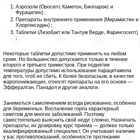
Аэрозоли (Оросепт, Каметон, Биопарокс и
Фурацилин) ;
Препараты внутреннего применения (Мирамистин и
Хлоргексидин) ;
Таблетки (Лизобакт или Тантум Верде, Фарингосепт)
;
Некоторые таблетки допустимо применять на любом
сроке. Но большинство допускается только в течении
второго и третьего триместров. При поднятии
температуры допустимо использование парацетамола
для того, чтоб ее сбить. К более безопасным, в качестве
жаропонижающих, относят препараты на его основе —
Эффералган, Панадол и другие аналоги.
Заниматься самолечением всегда рискованно, особенно
для беременных. Воспаление горла хаpaктерный
симптом для многих заболеваний. Поэтому
самостоятельно выяснить свой недуг сложно. Назначать
препараты, их дозировку, курс приема — должен только
квалифицированный специалист. Он учитывает наличие
у вас противопоказаний, особенности протекания