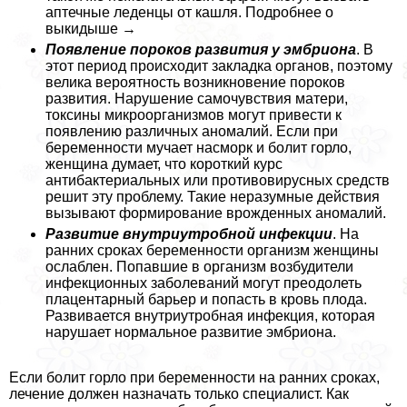
аптечные леденцы от кашля. Подробнее о
выкидыше →
Появление пороков развития у эмбриона
. В
этот период происходит закладка органов, поэтому
велика вероятность возникновение пороков
развития. Нарушение самочувствия матери,
токсины микроорганизмов могут привести к
появлению различных аномалий. Если при
беременности мучает насморк и болит горло,
женщина думает, что короткий курс
антибактериальных или противовирусных средств
решит эту проблему. Такие неразумные действия
вызывают формирование врожденных аномалий.
Развитие внутриутробной инфекции
. На
ранних сроках беременности организм женщины
ослаблен. Попавшие в организм возбудители
инфекционных заболеваний могут преодолеть
плацентарный барьер и попасть в кровь плода.
Развивается внутриутробная инфекция, которая
нарушает нормальное развитие эмбриона.
Если болит горло при беременности на ранних сроках,
лечение должен назначать только специалист. Как