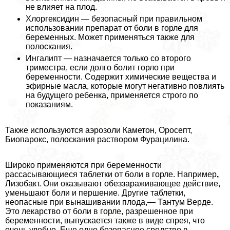
не влияет на плод.
Хлоргексидин — безопасный при правильном
использовании препарат от боли в горле для
беременных. Может применяться также для
полоскания.
Ингалипт — назначается только со второго
триместра, если долго болит горло при
беременности. Содержит химические вещества и
эфирные масла, которые могут негативно повлиять
на будущего ребенка, применяется строго по
показаниям.
Также используются аэрозоли Каметон, Оросепт,
Биопарокс, полоскания раствором Фурацилина.
Широко применяются при беременности
рассасывающиеся таблетки от боли в горле. Например
,
Лизобакт. Они оказывают обеззараживающее действие,
уменьшают боли и першение. Другие таблетки,
неопасные при вынашивании плода,— Тантум Верде.
Это лекарство от боли в горле, разрешенное при
беременности, выпускается также в виде спрея, что
очень удобно. Еще одно безопасное средство в