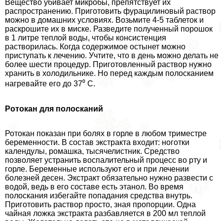
Вещество убивает микробы, препятствует их
распространению. Приготовить фурацилиновый раствор
можно в домашних условиях. Возьмите 4-5 таблеток и
раскрошите их в миске. Разведите полученный порошок
в 1 литре теплой воды, чтобы консистенция
растворилась. Когда содержимое остынет можно
приступать к лечению. Учтите, что в день можно делать не
более шести процедур. Приготовленный раствор нужно
хранить в холодильнике. Но перед каждым полосканием
нагревайте его до 37⁰ С.
Ротокан для полосканий
Ротокан показан при болях в горле в любом триместре
беременности. В состав экстpaкта входит: ноготки
календулы, ромашка, тысячелистник. Средство
позволяет устранить воспалительный процесс во рту и
горле. Беременные используют его и при лечении
болезней десен. Экстpaкт обязательно нужно развести с
водой, ведь в его составе есть этанол. Во время
полоскания избегайте попадания средства внутрь.
Приготовить раствор просто, зная пропорции. Одна
чайная ложка экстpaкта разбавляется в 200 мл теплой