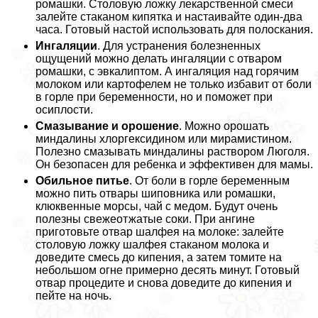
ромашки. Столовую ложку лекарственной смеси
залейте стаканом кипятка и настаивайте один-два
часа. Готовый настой использовать для полоскания.
Ингаляции
. Для устранения болезненных
ощущений можно делать ингаляции с отваром
ромашки, c эвкалиптом. А ингаляция над горячим
молоком или картофелем не только избавит от боли
в горле при беременности, но и поможет при
осиплости.
Смазывание и орошение
. Можно орошать
миндалины хлоргексидином или мирамистином.
Полезно смазывать миндалины раствором Люголя.
Он безопасен для ребенка и эффективен для мамы.
Обильное питье
. От боли в горле беременным
можно пить отвары шиповника или ромашки,
клюквенные морсы, чай с медом. Будут очень
полезны свежеотжатые соки. При ангине
приготовьте отвар шалфея на молоке: залейте
столовую ложку шалфея стаканом молока и
доведите смесь до кипения, а затем томите на
небольшом огне примерно десять минут. Готовый
отвар процедите и снова доведите до кипения и
пейте на ночь.