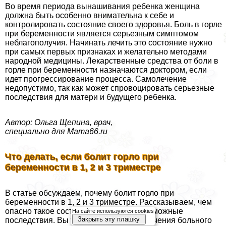
Во время периода вынашивания ребенка женщина
должна быть особенно внимательна к себе и
контролировать состояние своего здоровья. Боль в горле
при беременности является серьезным симптомом
нeблагополучия. Начинать лечить это состояние нужно
при самых первых признаках и желательно методами
народной медицины. Лекарственные средства от боли в
горле при беременности назначаются доктором, если
идет прогрессирование процесса. Самолечение
недопустимо, так как может спровоцировать серьезные
последствия для матери и будущего ребенка.
Автор: Ольга Щепина, врач,
специально для Mama66.ru
Что делать, если болит горло при
беременности в 1, 2 и 3 триместре
В статье обсуждаем, почему болит горло при
беременности в 1, 2 и 3 триместре. Рассказываем, чем
опасно такое состояние для плода, возможные
На сайте используются cookies
Закрыть эту плашку
последствия. Вы узнаете о способах лечения больного