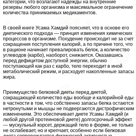
категории, что возлагают надежды на внутренние
резервы любого организма и максимальное ограничение
количества принимаемых медикаментов.
В своей книге Усама Хамдий поясняет, что в основе его
диетического подхода — принцип изменения химических
процессов в организме. Похудение происходит не за счет
сокращения поступления калорий, а по причине того, что
в рационе начинает превалировать белок, а количество
углеводов (карбо), наоборот, снижается. Оказавшись
перед дефицитом доступной энергии, обычно
поступающей как раз с карбо, тело переходит в иной
метаболический режим, и расходует накопленные запасы
жира.
Преимущество белковой диеты перед диетой,
сокращающей количество еды вообще и калорийной еды
в частности в том, что собственно запасы белка остаются
нетронутыми и мышцы не подвергаются дистрофическим
изменениям. Это обеспечивает диете Усамы Хамдий (и
любой другой протеиновой диете) долгосрочный эффект
— мускульный корсет, держащий тело в форме, не только
не ослабевает, но и крепчает, особенно если белковая
диета сопровождается физической активностью,