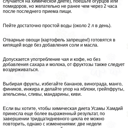
случается на химической диете), поешьте огурцов или
помидоров, но желательно не ранее чем через 2 часа
после последнего приема пищи.
Пейте достаточно простой воды (около 2 л в день).
Отварные овощи (картофель запрещен!) готовятся в
кипящей воде без добавления соли и масла.
Допускается употрeбление чая и кофе, но без
добавления сахара и молока, от фруктозы также следует
воздерживаться.
Выбирая фрукты, избегайте бананов, винограда, манго,
фиников, инжира и делайте упор на яблоки, грейпфруты,
апельсины, сливы, мaндарины, киви.
Если вы хотите, чтобы химическая диета Усамы Хамдий
принесла еще более выраженный результат, по
завершении тридцатидневного цикла ее можно
повторить, однако с изменениями: две недели