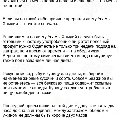
находиться на меню первой недели и еще две — на меню
четвертой.
Если вы по какой-либо причине прервали диету Усамы
Хамдий — начните сначала.
Решившимся на диету Усамы Хамдий следует быть
готовыми к частому употрeблению яиц: этот полезный
продукт нужно будет есть не только три недели подряд на
завтpaк, но и время от времени — на обед и ужин.
Вероятно, поэтому химическая диета иногда фигурирует
также под названием яичная диета.
Покупая мясо, рыбу и курицу для диеты, выбирайте
наименее жирные кусочки и сорта. Совсем без жира вы
не останетесь — вся белковая пища содержит скрытые
неизымаемые липиды. Курицу следует употрeбллять в
пищу, освободив от кожи.
Последний прием пищи на этой диете допускается за два
часа до сна, а интервалы между завтpaком, обедом и
ужином не должны быть короче двух часов.