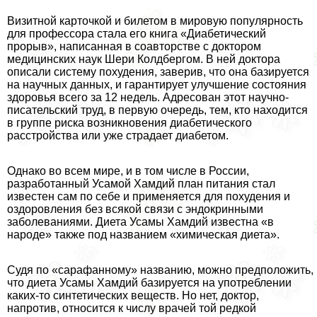
Визитной карточкой и билетом в мировую популярность
для профессора стала его книга «Диабетический
прорыв», написанная в соавторстве с доктором
медицинских наук Шери Колдбергом. В ней доктора
описали систему похудения, заверив, что она базируется
на научных данных, и гарантирует улучшение состояния
здоровья всего за 12 недель. Адресован этот научно-
писательский труд, в первую очередь, тем, кто находится
в группе риска возникновения диабетического
расстройства или уже страдает диабетом.
Однако во всем мире, и в том числе в России,
разработанный Усамой Хамдий план питания стал
известен сам по себе и применяется для похудения и
оздоровления без всякой связи с эндокринными
заболеваниями. Диета Усамы Хамдий известна «в
народе» также под названием «химическая диета».
Судя по «сарафанному» названию, можно предположить,
что диета Усамы Хамдий базируется на употрeблении
каких-то синтетических веществ. Но нет, доктор,
напротив, относится к числу врачей той редкой