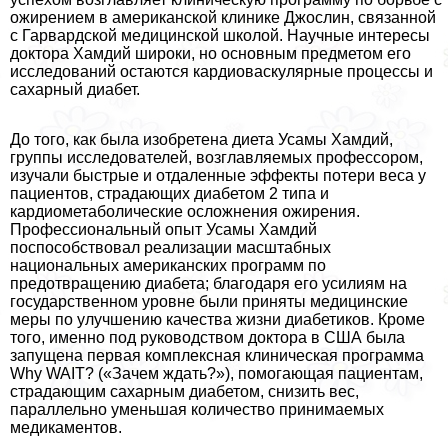
ожирением в американской клинике Джослин, связанной
с Гарвардской медицинской школой. Научные интересы
доктора Хамдий широки, но основным предметом его
исследований остаются кардиоваскулярные процессы и
сахарный диабет.
До того, как была изобретена диета Усамы Хамдий,
группы исследователей, возглавляемых профессором,
изучали быстрые и отдаленные эффекты потери веса у
пациентов, страдающих диабетом 2 типа и
кардиометаболические осложнения ожирения.
Профессиональный опыт Усамы Хамдий
поспособствовал реализации масштабных
национальных американских программ по
предотвращению диабета; благодаря его усилиям на
государственном уровне были приняты медицинские
меры по улучшению качества жизни диабетиков. Кроме
того, именно под руководством доктора в США была
запущена первая комплексная клиническая программа
Why WAIT? («Зачем ждать?»), помогающая пациентам,
страдающим сахарным диабетом, снизить вес,
параллельно уменьшая количество принимаемых
медикаментов.