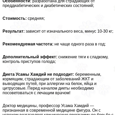
Особенности:
разработана для страдающих от
преддиабетических и диабетических состояний;
Стоимость:
средняя;
Результат:
зависит от изначального веса, минус 10-30 кг;
Рекомендуемая частота:
не чаще одного раза в год;
Дополнительный эффект:
снижение тяги к сладкому,
контроль приступов голода;
Диета Усамы Хамдий не подходит:
беременным,
кормящим, страдающим от заболеваний ЖКТ и
выводящих путей, при аллергии на белок, яйца и
цитрусовые. Перед началом диеты необходимо
посоветоваться с лечащим врачом!
Доктор медицины, профессор Усама Хамдий —
признанная в современной медицине фигура. Он с
успехом возглавляет клиническую программу по борьбе с