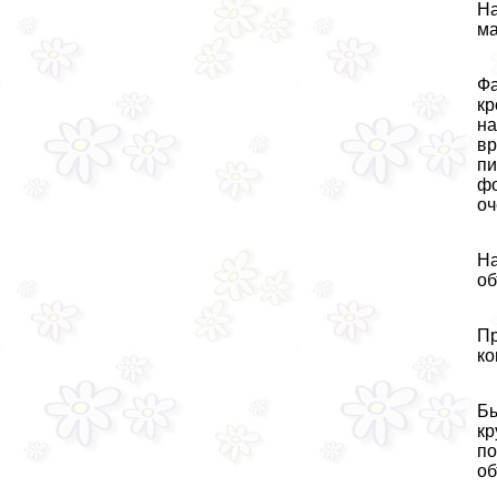
На
ма
Фа
кр
на
вр
пи
фо
оч
На
об
Пр
ко
Бы
кр
по
об