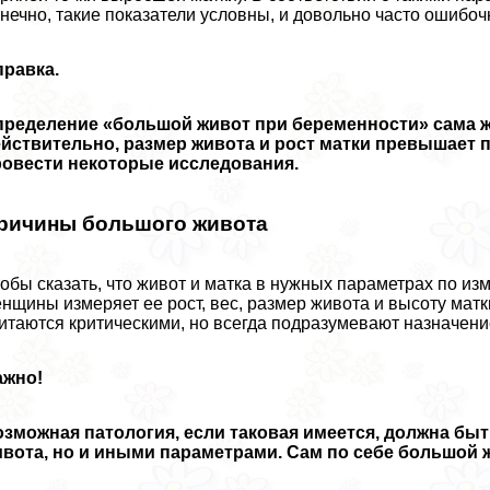
нечно, такие показатели условны, и довольно часто ошибоч
правка.
ределение «большой живот при беременности» сама же
йствительно, размер живота и рост матки превышает 
ровести некоторые исследования.
ричины большого живота
обы сказать, что живот и матка в нужных параметрах по и
нщины измеряет ее рост, вес, размер живота и высоту мат
итаются критическими, но всегда подразумевают назначен
ажно!
зможная патология, если таковая имеется, должна бы
вота, но и иными параметрами. Сам по себе большой ж