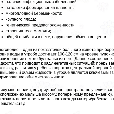
наличия инфекционных заболеваний;
патологии формирования плаценты;
многоплодной беременности;
крупного плода;
генетической предрасположенности;
строения тела мамочки;
общей прибавки в весе, нарушения обмена веществ.
оговодие – один из показателей большого живота при бер
овне воды в утробе достигает 100-120 см на уровне пупоч
зникновение некого бульканья из него. Данное состояние
дкости, что приводит к ряду негативных ситуаций: преры
ксикозу, развитию у ребенка пороков центральной нервной
вышенный объем жидкости в утробе является ключевым зв
рмирование объемистого живота.
иду многоводия, внутриутробное прострaнcтво увеличивает
сположению малыша (косому, поперечному предлежанию),
ключить вероятность летального исхода матери/ребенка, в
ешательству.