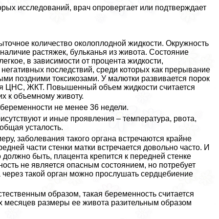
орых исследований, врач опровергает или подтверждает
быточное количество околоплодной жидкости. Окружность
 наличие растяжек, бульканья из живота. Состояние
легкое, в зависимости от процента жидкости,
негативных последствий, среди которых как прерывание
ми поздними токсикозами. У малютки развивается порок
я ЦНС, ЖКТ. Повышенный объем жидкости считается
х к объемному животу.
 беременности не менее 36 недели.
исутствуют и иные проявления – температура, рвота,
 общая усталость.
ру, заболевания такого органа встречаются крайне
редней части стенки матки встречается довольно часто. И
то должно быть, плацента крепится к передней стенке
нность не является опасным состоянием, но потребует
а через такой орган можно прослушать сердцебиение
стественным образом, такая беременность считается
ых месяцев размеры ее живота разительным образом