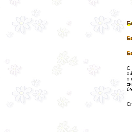
Б
Б
Б
С 
ой
оп
си
бе
Сп