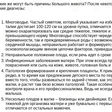
кие же могут быть причины большого живота? После некот
кие диагнозы:
Многоводье. Частый симптом, который указывает на из
талии достигает 100-120 см на уровне пупка, отмечается
можно охаpaктеризовать как средне тяжелое, тяжелое и 
превышающего норму. Многоводье способствует череде 
беременности, так и преждевременные роды с возможны
сердечной мышцы, неправильно работает и формируетс
основополагающим звеном цепочки факторов, приведши
Неправильное положение плода, если речь идет о сроке
Инфекционные заболевания матери. При этом всегда пр
покраснения или сыпь на коже, животе, головная боль и
Патология формирования и крепления плаценты. К приме
редко, в то время как предлежание детского места по пе
вместо того, чтобы развиваться по задней стенке, как э
матки, и растет там безо всяких патологий. Такая особе
контроля врача и его профессионализма. Ведь не всегд
малыша.
Несколько плодов в матке – близнецы или двойняшки. Е
тяжелой для организма матери и уже буквально с перв
отличаются от остальных мамочек.