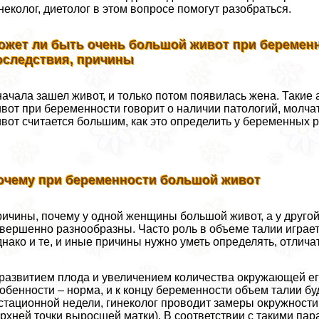
неколог, диетолог в этом вопросе помогут разобраться.
ожет ли быть очень большой живот при беременн
оследствия, причины
ачала зашел живот, и только потом появилась жена. Такие
вот при беременности говорит о наличии патологий, молчат
вот считается большим, как это определить у беременных р
очему при беременности большой живот
ичины, почему у одной женщины большой живот, а у друго
вершенно разнообразны. Часто роль в объеме талии играет
нако и те, и иные причины нужно уметь определять, отличат
развитием плода и увеличением количества окружающей его
обенности – норма, и к концу беременности объем талии буд
стационной недели, гинеколог проводит замеры окружности 
рхней точки выросшей матки). В соответствии с такими па