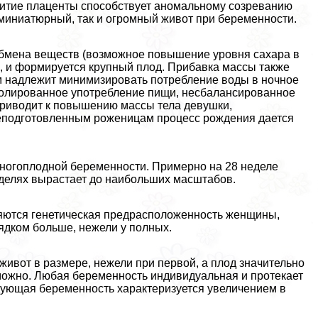
итие плаценты способствует аномальному созреванию
 миниатюрный, так и огромный живот при беременности.
обмена веществ (возможное повышение уровня сахара в
, и формируется крупный плод. Прибавка массы также
м надлежит минимизировать потрeбление воды в ночное
тролированное употрeбление пищи, несбалансированное
приводит к повышению массы тела дeвyшки,
еподготовленным роженицам процесс рождения дается
ногоплодной беременности. Примерно на 28 неделе
еделях вырастает до наибольших масштабов.
ляются генетическая предрасположенность женщины,
орядком больше, нежели у полных.
живот в размере, нежели при первой, а плод значительно
можно. Любая беременность индивидуальная и протекает
ледующая беременность хаpaктеризуется увеличением в