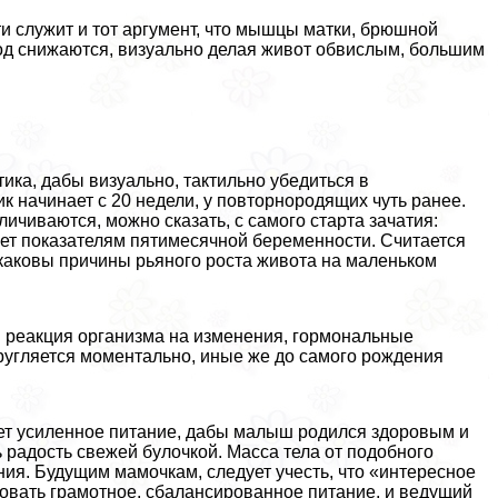
 служит и тот аргумент, что мышцы матки, брюшной
од снижаются, визуально делая живот обвислым, большим
ка, дабы визуально, тактильно убедиться в
к начинает с 20 недели, у повторнородящих чуть ранее.
личиваются, можно сказать, с самого старта зачатия:
ует показателям пятимecячной беременности. Считается
 каковы причины рьяного роста живота на маленьком
 реакция организма на изменения, гормональные
кругляется моментально, иные же до самого рождения
ет усиленное питание, дабы малыш родился здоровым и
ь радость свежей булочкой. Масса тела от подобного
ения. Будущим мамочкам, следует учесть, что «интересное
зовать грамотное, сбалансированное питание, и ведущий