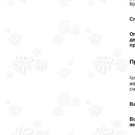
Ко
С
Оп
де
п
П
Чт
же
сч
В
Во
жи