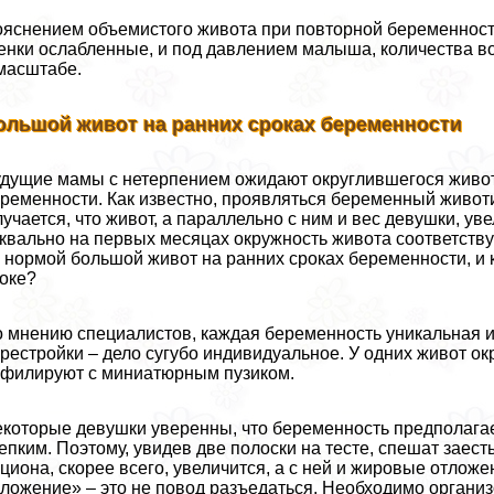
яснением объемистого живота при повторной беременности
енки ослабленные, и под давлением малыша, количества в
масштабе.
ольшой живот на ранних сроках беременности
дущие мамы с нетерпением ожидают округлившегося животи
ременности. Как известно, проявляться беременный животи
учается, что живот, а параллельно с ним и вес дeвyшки, уве
квально на первых месяцах окружность живота соответств
 нормой большой живот на ранних сроках беременности, и
оке?
 мнению специалистов, каждая беременность уникальная и
рестройки – дело сугубо индивидуальное. У одних живот о
филируют с миниатюрным пузиком.
которые дeвyшки уверенны, что беременность предполага
епким. Поэтому, увидев две полоски на тесте, спешат заест
циона, скорее всего, увеличится, а с ней и жировые отлож
ложение» – это не повод разъедаться. Необходимо органи