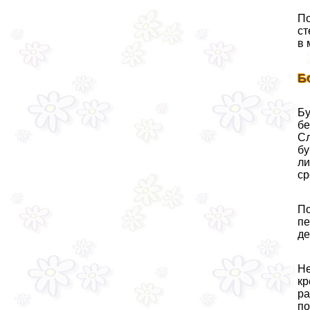
По
ст
в 
Б
Бу
бе
Сл
бу
ли
ср
По
пе
де
Не
кр
ра
по