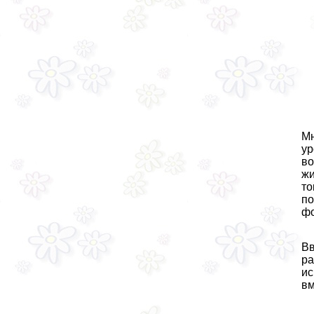
Мн
ур
во
жи
то
по
фо
Вв
ра
ис
вм