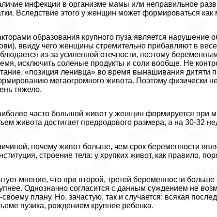
личие инфекции в организме мамы или неправильное разв
тки. Вследствие этого у женщин может формироваться как
кторами образования крупного пуза является нарушение 
ови), ввиду чего женщины стремительно прибавляют в весе
блюдается из-за усиленной отечности, поэтому беременны
емя, исключить соленые продукты и соли вообще. Не кон
тание, «позиция ленивца» во время вынашивания дитяти 
рмированию мегаогромного живота. Поэтому физически н
ень тяжело.
иболее часто большой живот у женщин формируется при м
ъем живота достигает предродового размера, а на 30-32 н
ичиной, почему живот больше, чем срок беременности яв
нституция, строение тела: у хрупких живот, как правило, п
тует мнение, что при второй, третей беременности больше 
упнее. Однозначно согласится с данным суждением не воз
-своему плану. Но, зачастую, так и случается: всякая пос
ъеме пузика, рождением крупнее ребенка.