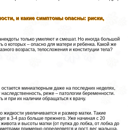
ости, и какие симптомы опасны: риски,
 анекдоты только умиляют и смешат. Но иногда большой
ь о которых – опасно для матери и ребенка. Какой же
азного возраста, телосложения и конституции тела?
й остается миниатюрным даже на последних неделях,
 наследственность, реже – патологии беременности.
ь и при их наличии обращаться к врачу.
 жидкости увеличивается и размер матки. Такие
ет в 3-4 раз больше прежнего. Уже начиная с 20
живота и высоты матки (от пупка до лобка, от лобка до
раметрами примерно определяется и рост, вес малыша.