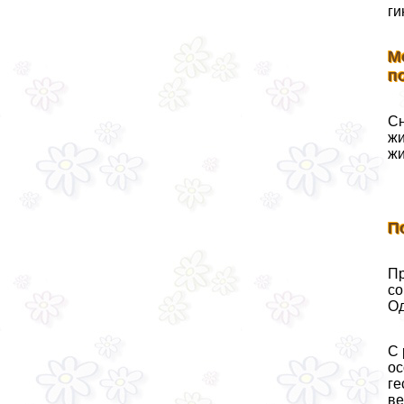
ги
М
п
Сн
жи
жи
П
Пр
со
Од
С 
ос
ге
ве