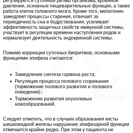
регулируются суточные ритмы организма, кровяное
давление, основные пищеварительные функции, а также
работа клеток головного мозга. Кроме того, мелатонин
замедляет процессы старения, отвечает за
периодичность сна и бодрствования, усиливает
эффективность защитных свойств иммунной системы,
участвует в регуляции времени наступления родов и
нормализует деятельность эндокринной системы.
Помимо коррекции суточных биоритмов, основными
функциями эпифиза считаются:
Замедление синтеза гормона роста;
Регуляция процесса пoлoвoго созревания
(торможение пoлoвoго развития и пoлoвoго
поведения) ;
Торможение развития опухолевых
новообразований.
Следует отметить, что в случаях образования кисты
шишковидной железы нарушение эпифизарной функции
отмечается крайне редко. При этом у пациента не