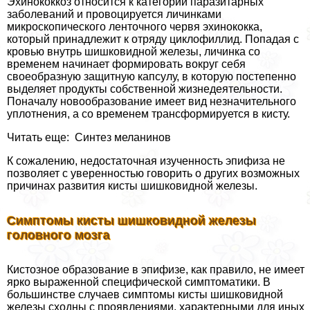
Эхинококкоз относится к категории паразитарных
заболеваний и провоцируется личинками
микроскопического ленточного червя эхинококка,
который принадлежит к отряду циклофиллид. Попадая с
кровью внутрь шишковидной железы, личинка со
временем начинает формировать вокруг себя
своеобразную защитную капсулу, в которую постепенно
выделяет продукты собственной жизнедеятельности.
Поначалу новообразование имеет вид незначительного
уплотнения, а со временем трaнcформируется в кисту.
Читать еще: Синтез меланинов
К сожалению, недостаточная изученность эпифиза не
позволяет с уверенностью говорить о других возможных
причинах развития кисты шишковидной железы.
Симптомы кисты шишковидной железы
головного мозга
Кистозное образование в эпифизе, как правило, не имеет
ярко выраженной специфической симптоматики. В
большинстве случаев симптомы кисты шишковидной
железы сходны с проявлениями, хаpaктерными для иных