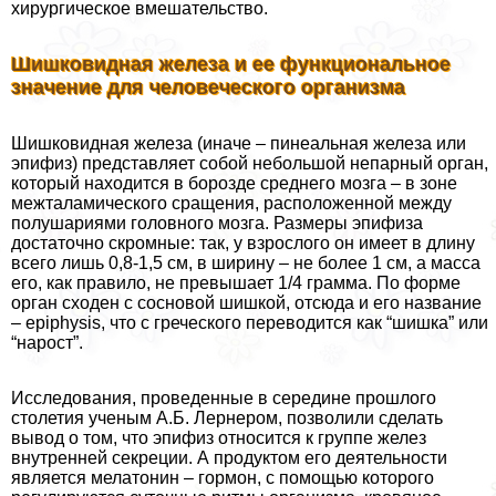
хирургическое вмешательство.
Шишковидная железа и ее функциональное
значение для человеческого организма
Шишковидная железа (иначе – пинеальная железа или
эпифиз) представляет собой небольшой непарный орган,
который находится в борозде среднего мозга – в зоне
межталамического сращения, расположенной между
полушариями головного мозга. Размеры эпифиза
достаточно скромные: так, у взрослого он имеет в длину
всего лишь 0,8-1,5 см, в ширину – не более 1 см, а масса
его, как правило, не превышает 1/4 грамма. По форме
орган сходен с сосновой шишкой, отсюда и его название
– epiphysis, что с греческого переводится как “шишка” или
“нарост”.
Исследования, проведенные в середине прошлого
столетия ученым А.Б. Лернером, позволили сделать
вывод о том, что эпифиз относится к группе желез
внутренней секреции. А продуктом его деятельности
является мелатонин – гормон, с помощью которого