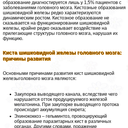
образование диагностируется лишь у 1,5% пациентов с
заболеваниями головного мозга. Кистозные образования
шишковидной железы редко хаpaктеризуются
динамическим ростом. Кистозное образование не
сказывается на функционировании шишковидной
железы, крайне редко оказывает воздействие на
прилегающие структуры головного мозга, нарушая их
функцию.
Киста шишковидной железы головного мозга:
причины развития
Основными причинами развития кист шишковидной
железыголовного мозга являются:
Закупорка выводящего канала, вследствие чего
нарушается отток продуцируемого железой
мелатонина. При закупорке выводящего протока
происходит аккумуляция секрета;
Эхинококкоз – гельминтоз, провоцирующий
образование паразитарных кист в различных
органах. Другими словами, поражение