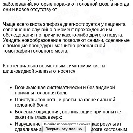
заболеваний, которые поражают головной мозг, а иногда
они и вовсе отсутствуют.
Чаще всего киста эпифиза диагностируется у пациента
совершенно случайно в момент прохождения им
обследования по причине какого-либо другого недуга.
Увидеть новообразование позволяют снимки, сделанные
с помощью процедуры магнитно-резонансной
томографии головного мозга.
К потенциально возможным симптомам кисты
шишковидной железы относятся:
Возникающая систематически и без видимой
причины головная боль;
Приступы тошноты и рвоты на фоне сильной
головной боли;
Болевые ощущения, возникающие при попытке
закатить глаза вверх;
Нарушение зрительной функции – как результат
На сайте используются cookies
Закрыть эту плашку
сдавливания протока в головном мозге кистозным