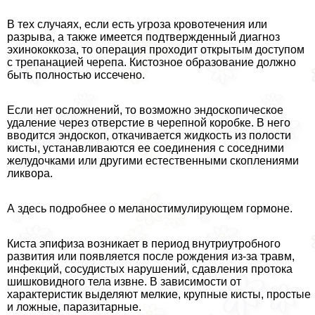
В тех случаях, если есть угроза кровотечения или
разрыва, а также имеется подтвержденный диагноз
эхинококкоза, то операция проходит открытым доступом
с трепанацией черепа. Кистозное образование должно
быть полностью иссечено.
Если нет осложнений, то возможно эндоскопическое
удаление через отверстие в черепной коробке. В него
вводится эндоскоп, откачивается жидкость из полости
кисты, устанавливаются ее соединения с соседними
желудочками или другими естественными скоплениями
ликвора.
А здесь подробнее о меланостимулирующем гормоне.
Киста эпифиза возникает в период внутриутробного
развития или появляется после рождения из-за травм,
инфекций, сосудистых нарушений, сдавления протока
шишковидного тела извне. В зависимости от
хаpaктеристик выделяют мелкие, крупные кисты, простые
и ложные, паразитарные.