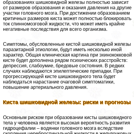
образованиях шишковидной железы полностью зависит
от размеров образования и оказания давления на другие
участки головного мозга. При достижении образованием
критичных размеров киста может полностью блокировать
ток спинномозговой жидкости, что может иметь крайне
негативные последствия для всего организма.
Симптомы, обусловленные кистой шишковидной железы
паразитарной этиологии, будут иметь несколько иной
хаpaктер. Общая клиническая картина при эхинококковой
кисте будет дополнена рядом психических расстройств:
депрессия, слабоумие, бредовые состояния. В редких
случаях наблюдаются эпилептические припадки. При
прогрессирующей кисте шишковидного тела будет
наблюдаться нарастание очаговой симптоматики,
повышение артериального давления.
Киста шишковидной железы: риски и прогнозы
Основным риском при образовании кисты шишковидного
тела у человека является высокая вероятность развития
гидроцефалии – водянки головного мозга вследствие
скопления цереброспинальной жидкости в желудочковых