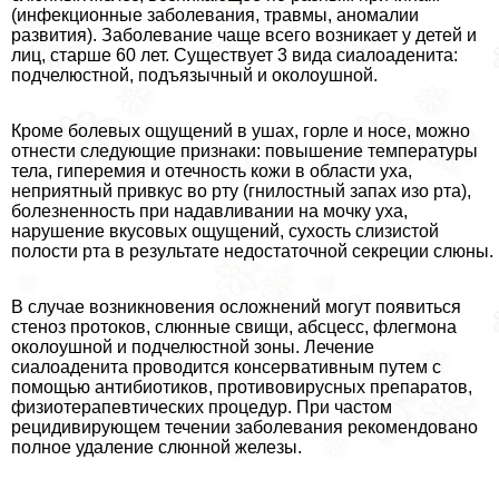
(инфекционные заболевания, травмы, аномалии
развития). Заболевание чаще всего возникает у детей и
лиц, старше 60 лет. Существует 3 вида сиалоаденита:
подчелюстной, подъязычный и околоушной.
Кроме болевых ощущений в ушах, горле и носе, можно
отнести следующие признаки: повышение температуры
тела, гиперемия и отечность кожи в области уха,
неприятный привкус во рту (гнилостный запах изо рта),
болезненность при надавливании на мочку уха,
нарушение вкусовых ощущений, сухость слизистой
полости рта в результате недостаточной секреции слюны.
В случае возникновения осложнений могут появиться
стеноз протоков, слюнные свищи, абсцесс, флегмона
околоушной и подчелюстной зоны. Лечение
сиалоаденита проводится консервативным путем с
помощью антибиотиков, противовирусных препаратов,
физиотерапевтических процедур. При частом
рецидивирующем течении заболевания рекомендовано
полное удаление слюнной железы.