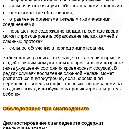
сильная интоксикация с обезвоживанием организма;
oнкoлoгические образования;
отравление организма тяжелыми химическими
соединениями;
повышенное содержание кальция в составе крови
может спровоцировать образование мелких камней в
слюнных протоках;
сильное облучение в период химиотерапии.
Заболевания развиваются чаще и в тяжелой форме, у
людей с низким иммунитетом и в престарелом возрасте
(из-за ухудшения состояния кровеносных сосудов). В
редких случаях воспаление слюнной железы может
развиваться внутриутробно, если беременная
переболела тяжелым инфекционным заболеванием на
поздних сроках, и возбудитель проник через плаценту к
ребенку.
Обследование при сиалоадените
Диагностирование сиалоаденита содержит
следующие этапы: