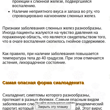
проекции к слюнной железе, подвергшейся
воспалению.
Наличие неприятного вкуса и запаха во рту, что
спровоцировано нагноением слюнных желез.
Признаки заболевания слюнных желез разнообразны.
Иногда пациенты жалуются на чувство давления на
пораженную область, что является свидетельством того,
что в очаге воспаления скопилось гнойное содержимое.
Как правило, при наличии заболевания повышается
температура тела до 40 градусов. При этом отмечается
астения, лихорадочное состояние.
Самая опасная форма сиалоаденита
Сиаладенит, симптомы которого разнообразны,
протекает в разных формах. Самым опасным видом
На сайте используются cookies
заболевания слюнных желез считается эпидемический
Закрыть эту плашку
паротит, который также называют свинкой. Этот вирус