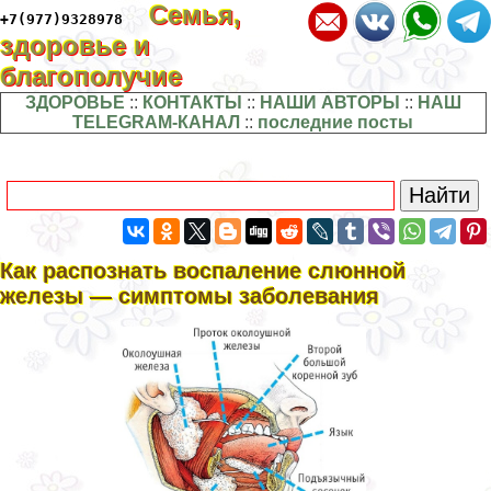
Семья,
+7(977)9328978
здоровье и
благополучие
ЗДОРОВЬЕ
::
КОНТАКТЫ
::
НАШИ АВТОРЫ
::
НАШ
TELEGRAM-КАНАЛ
::
последние посты
Как распознать воспаление слюнной
железы — симптомы заболевания