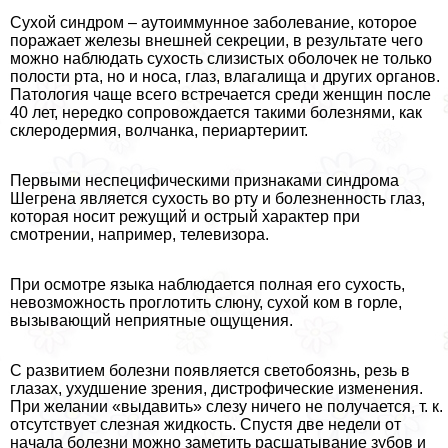
Сухой синдром – аутоиммунное заболевание, которое
поражает железы внешней секреции, в результате чего
можно наблюдать сухость слизистых оболочек не только
полости рта, но и носа, глаз, влагалища и других органов.
Патология чаще всего встречается среди женщин после
40 лет, нередко сопровождается такими болезнями, как
склеродермия, волчанка, периартериит.
Первыми неспецифическими признаками синдрома
Шегрена является сухость во рту и болезненность глаз,
которая носит режущий и острый хаpaктер при
смотрении, например, телевизора.
При осмотре языка наблюдается полная его сухость,
невозможность проглотить слюну, сухой ком в горле,
вызывающий неприятные ощущения.
С развитием болезни появляется светобоязнь, резь в
глазах, ухудшение зрения, дистрофические изменения.
При желании «выдавить» слезу ничего не получается, т. к.
отсутствует слезная жидкость. Спустя две недели от
начала болезни можно заметить расшатывание зубов и