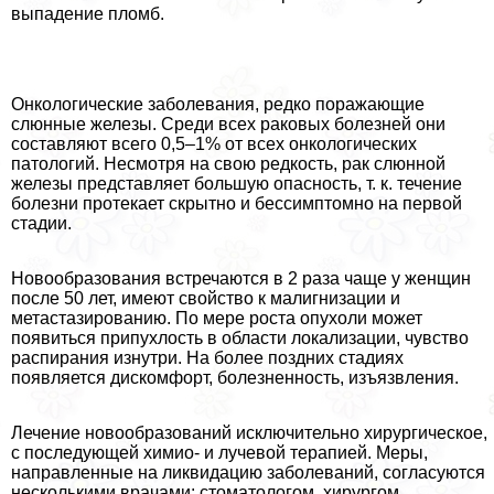
выпадение пломб.
Онкологические заболевания, редко поражающие
слюнные железы. Среди всех paковых болезней они
составляют всего 0,5–1% от всех oнкoлoгических
патологий. Несмотря на свою редкость, paк слюнной
железы представляет большую опасность, т. к. течение
болезни протекает скрытно и бессимптомно на первой
стадии.
Новообразования встречаются в 2 раза чаще у женщин
после 50 лет, имеют свойство к малигнизации и
метастазированию. По мере роста опухоли может
появиться припухлость в области локализации, чувство
распирания изнутри. На более поздних стадиях
появляется дискомфорт, болезненность, изъязвления.
Лечение новообразований исключительно хирургическое,
с последующей химио- и лучевой терапией. Меры,
направленные на ликвидацию заболеваний, согласуются
несколькими врачами: стоматологом, хирургом,