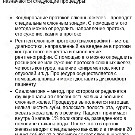
назначаются следующие процедуры:
Зондирование протоков слюнных желез – проводят
специальным слюнным зондом. С помощью этого
метода можно определить направление протока,
его сужение, камня в протоке.
Рентген слюнных протоков (сиалография) – метод
диагностики, направленный на введение в протоки
контрастного вещества и выполнение
рентгенографии. С помощью его можно определить
расширение или сужение протоков слюнных желез,
четкость контуров, наличие конкрементов, кист и
опухолей и т. д. Процедypa осуществляется с
помощью шприца и может доставить дискомфорт
пациенту.
Сиалометрия – метод, при котором определяется
функциональная способность малых и больших
слюнных желез. Процедypa выполняется натощак,
нельзя чистить зубы, полоскать полость рта, курить,
жевать жевательную резинку. Пациент принимает
внутрь 8 капель 1% поликарпина, разведенного в
половине стакана воды. После этого в проток
железы вводят специальную канюлю и в течение 20
минут собирают в пробирку секрет слюнных желез.