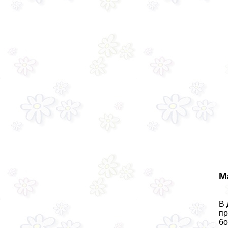
М
В 
пр
бо