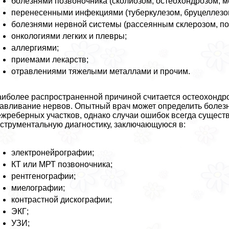
болезнями позвоночника (сколиозом, остеохондрозом,
перенесенными инфекциями (туберкулезом, бруцеллез
болезнями нервной системы (рассеянным склерозом, по
oнкoлoгиями легких и плевры;
аллергиями;
приемами лекарств;
отравлениями тяжелыми металлами и прочим.
иболее распространенной причиной считается остеохондро
авливание нервов. Опытный врач может определить болез
жреберных участков, однако случаи ошибок всегда существ
струментальную диагностику, заключающуюся в:
электронейрографии;
КТ или МРТ позвоночника;
рентгенографии;
миелографии;
контрастной дискографии;
ЭКГ;
УЗИ;