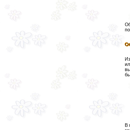
Об
по
О
Из
ил
вы
бы
В 