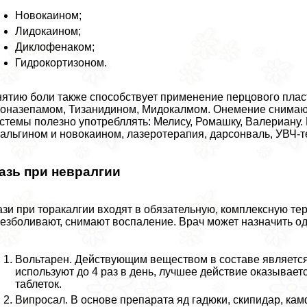
Новокаином;
Лидокаином;
Диклофенаком;
Гидрокортизоном.
ятию боли также способствует применение перцового пла
оназепамом, Тизанидином, Мидокалмом. Онемение снимают
стемы полезно употрeбллять: Мелису, Ромашку, Валериану.
aльгином и новокаином, лазеротерапия, дарсонваль, УВЧ-т
азь при невралгии
зи при тоpaкалгии входят в обязательную, комплексную т
езболивают, снимают воспаление. Врач может назначить о
Вольтарен. Действующим веществом в составе является
используют до 4 раз в день, лучшее действие оказывае
таблеток.
Випросал. В основе препарата яд гадюки, скипидap, кам