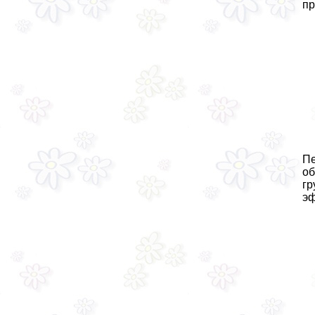
пр
Пе
об
гp
эф