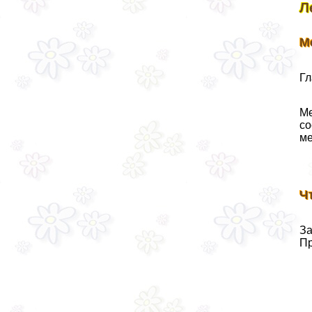
Л
М
Гл
Ме
со
ме
Ч
За
Пр