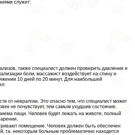
ниями служит:
ализов, также специалист должен проверить давление и
ализации боли, массажист воздействует на спину и
яжении 10 дней по 20 минут. Для наибольшей
ил:
в от невралгии. Это опасно тем, что специалист может
овек не почувствует, тем самым ухудшив состояние.
приема пищи. Человек будет лежать на животе, полный
варении.
тривают помещение. Человек должен быть обеспечен
й, т.к. некоторым больным проблематично находится