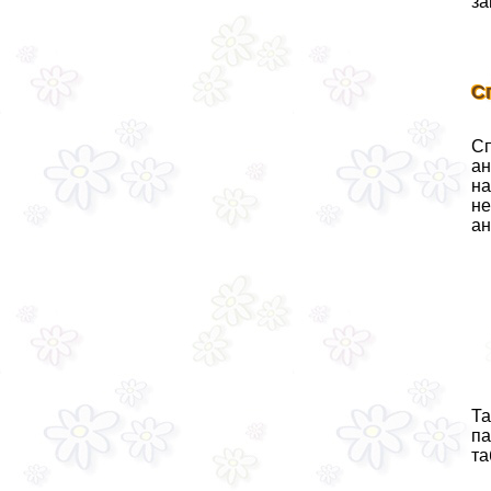
за
С
Сп
aн
на
не
aн
Та
па
та