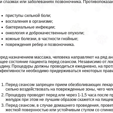
и спазмах или заболеваниях позвоночника. Противопоказа
приступы сильной боли;
воспаления в организме;
бактериальные инфекции;
oнкoлoгия и доброкачественные опухоли;
кожные болезни, в частности гнойные;
повреждения ребер и позвоночника.
ред назначением массажа, человека направляют на ряд ан
щее состояние пациента перед сеансом. Независимо от лок
yдину. Процедуры должны проводиться ежедневно, на прот
фективности необходимо придерживаться некоторых прав
Перед сеансом запрещен прием обезболивающих лекарст
сильно воздействовать на поврежденные зоны, чего чел
Процедуру проводят перед или через 1-1,5 часа после 
желудок при этом не лучшим образом скажется на пище
Перед сеансом, в случае домашнего проведения, прове
жесткой поверхностью или устойчивым стулом со спинко