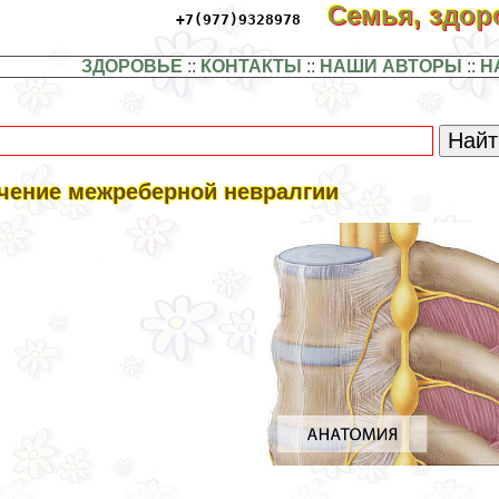
Семья, здо
+7(977)9328978
ЗДОРОВЬЕ
::
КОНТАКТЫ
::
НАШИ АВТОРЫ
::
Н
чение межреберной невралгии