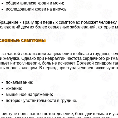
общем анализе крови и мочи;
исследовании крови на вирусы.
ращение к врачу при первых симптомах поможет человеку н
следствий других более серьезных заболеваний, которые м
сновные симптомы
-за частой локализации защемления в области гpyдины, чел
и желудка. Однако при невралгии частота сердечного ритм
пьет нитроглицерин, боль не исчезнет. Болевой синдром та
ть опоясывающим. В период приступа человек также чувств
покалывание;
жжение;
мышечное напряжение;
потерю чувствительности в гpyдине.
приступе повышается потоотделение, боль длительная и ус