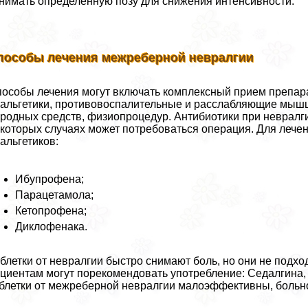
нимать определенную позу для снижения интенсивности.
пособы лечения межреберной невралгии
особы лечения могут включать комплексный прием препарат
aльгетики, противовоспалительные и расслабляющие мышц
родных средств, физиопроцедур. Антибиотики при невралг
которых случаях может потребоваться операция. Для лече
aльгетиков:
Ибупрофена;
Парацетамола;
Кетопрофена;
Диклофенака.
блетки от невралгии быстро снимают боль, но они не подх
циентам могут порекомендовать употрeбление: Седалгина,
блетки от межреберной невралгии малоэффективны, больно