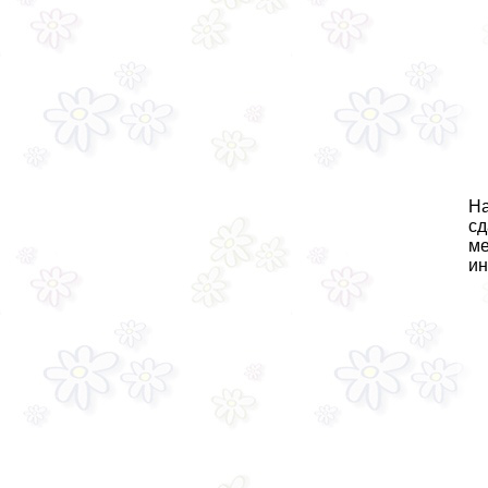
На
сд
ме
ин