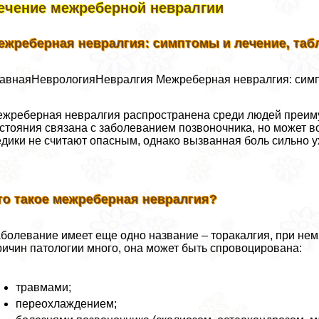
ечение межреберной невралгии
ежреберная невралгия: симптомы и лечение, таб
авнаяНеврологияНевралгия Межреберная невралгия: симпт
жреберная невралгия распространена среди людей преим
стояния связана с заболеванием позвоночника, но может в
дики не считают опасным, однако вызванная боль сильно у
то такое межреберная невралгия?
болевание имеет еще одно название – тоpaкалгия, при не
ичин патологии много, она может быть спровоцирована:
травмами;
переохлаждением;