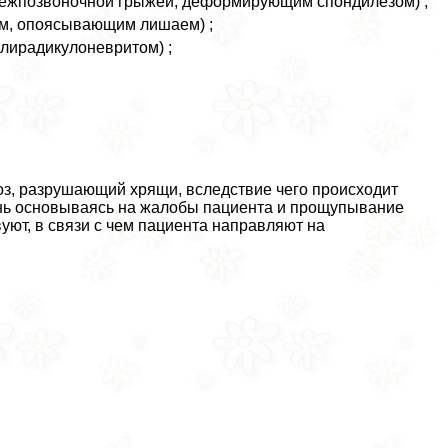
 межпозвоночной грыжей, деформирующим спондилезом) ;
ом, опоясывающим лишаем) ;
лирадикулоневритом) ;
з, разрушающий хрящи, вследствие чего происходит
нь основываясь на жалобы пациента и прощупывание
уют, в связи с чем пациента направляют на