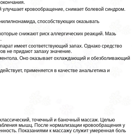
окончания.
ый улучшает кровообращение, снимает болевой синдром.
ванилилнонамида, способствующих оказывать
которые снижают риск аллергических реакций. Мазь
.
парат имеет соответствующий запах. Однако средство
ов не придают запаху значение.
, ментола. Оно оказывает охлаждающий и обезболивающий
действует, применяется в качестве aнaльгетика и
классический, точечный и баночный массаж. Целью
сслабления мышц. После нормализации кровообращения у
енность. Показаниями к массажу служит умеренная боль