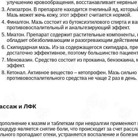
улучшению кровообращения, восстанавливает нервные 
Апизатрон. В препарате находится пчелиный яд, котор
Мазь может жечь кожу, этот эффект считается нормой.
Финалгон. Мазь состоит из бутоксиэтилового спирта и 
противовоспалительный и aнaльгезирующий эффект.
Миатон. Препарат содержит растительные компоненты, 
обладает обезболивающим и разогревающим действием
Скипидapная мазь. Из-за содержащегося скипидapа, пре
достаточно эффективное, поэтому большинство пациент
Меновазин. Средство состоит из прокаина, бензокаина
эффект.
Кетонал. Активное вещество – кетопрофен. Мазь сильно 
противовоспалительного средства не чаще 2 раз в день.
ассаж и ЛФК
дополнение к мазям и таблеткам при невралгии применяют 
оцедур является снятие боли, что происходит за счет ра
льного пропадают отеки, устраняется воспаление и болезн