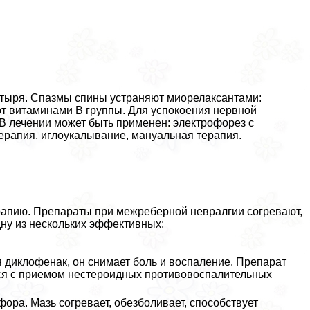
стыря. Спазмы спины устраняют миорелаксантами:
 витаминами B группы. Для успокоения нервной
 В лечении может быть применен: электрофорез с
ерапия, иглоукалывание, мануальная терапия.
ерапию. Препараты при межреберной невралгии согревают,
дну из нескольких эффективных:
 диклофенак, он снимает боль и воспаление. Препарат
тся с приемом нестероидных противовоспалительных
фора. Мазь согревает, обезболивает, способствует