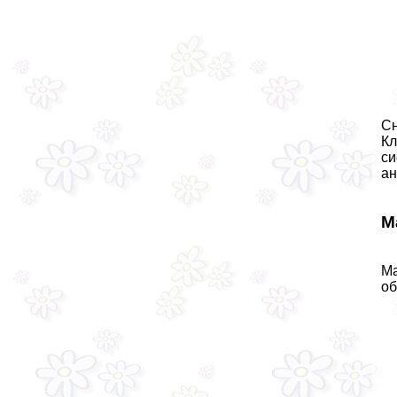
Сн
Кл
си
aн
М
Ма
об