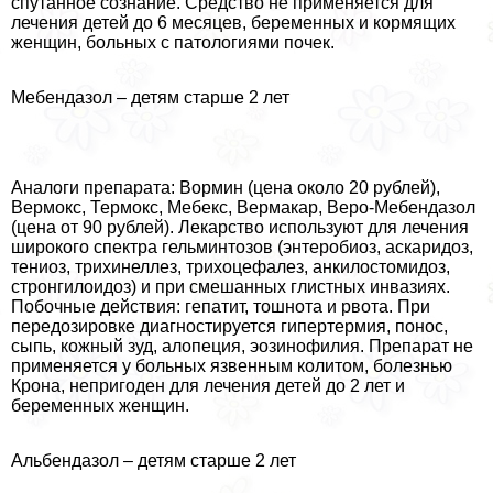
спyтaнное сознание. Средство не применяется для
лечения детей до 6 месяцев, беременных и кормящих
женщин, больных с патологиями почек.
Мебендазол – детям старше 2 лет
Аналоги препарата: Вормин (цена около 20 рублей),
Вермокс, Термокс, Мебекс, Вермакар, Веро-Мебендазол
(цена от 90 рублей). Лекарство используют для лечения
широкого спектра гельминтозов (энтеробиоз, аскаридоз,
тениоз, трихинеллез, трихоцефалез, анкилостомидоз,
стронгилоидоз) и при смешанных глистных инвазиях.
Побочные действия: гепатит, тошнота и рвота. При
передозировке диагностируется гипертермия, понос,
сыпь, кожный зуд, алопеция, эозинофилия. Препарат не
применяется у больных язвенным колитом, болезнью
Крона, непригоден для лечения детей до 2 лет и
беременных женщин.
Альбендазол – детям старше 2 лет