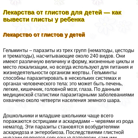
Лекарства от глистов для детей — как
вывести глисты у ребенка
Лекарство от глистов у детей
Гельминты – паразиты из трех групп (нематоды, цестоды
и трематоды), насчитывающие около 240 видов. Они
имеют различную величину и форму, жизненные циклы и
место локализации, но всегда используют для питания и
жизнедеятельности организм жертвы. Гельминты
способны паразитировать в нескольких системах и
органах человеческого тела: это может быть печень,
легкие, кишечник, головной мозг, глаза. По данным
медицинской статистики паразитарными заболеваниями
охвачено около четверти населения земного шара.
Дошкольники и младшие школьники чаще всего
поражаются острицами и аскаридами – червями из рода
нематод. Эти паразиты становятся возбудителями
аскаридоза и энтеробиоза. Последствиями глистной
инвазии являются серьезные патологии, самыми