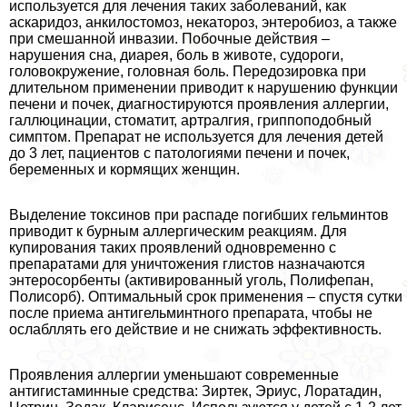
используется для лечения таких заболеваний, как
аскаридоз, анкилостомоз, некатороз, энтеробиоз, а также
при смешанной инвазии. Побочные действия –
нарушения сна, диарея, боль в животе, судороги,
головокружение, головная боль. Передозировка при
длительном применении приводит к нарушению функции
печени и почек, диагностируются проявления аллергии,
галлюцинации, стоматит, артралгия, гриппоподобный
симптом. Препарат не используется для лечения детей
до 3 лет, пациентов с патологиями печени и почек,
беременных и кормящих женщин.
Выделение токсинов при распаде погибших гельминтов
приводит к бурным аллергическим реакциям. Для
купирования таких проявлений одновременно с
препаратами для уничтожения глистов назначаются
энтеросорбенты (активированный уголь, Полифепан,
Полисорб). Оптимальный срок применения – спустя сутки
после приема антигельминтного препарата, чтобы не
ослабллять его действие и не снижать эффективность.
Проявления аллергии уменьшают современные
антигистаминные средства: Зиртек, Эриус, Лоратадин,