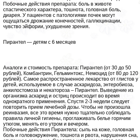
Побочные действия препарата: боль в животе
спастического хаpaктера, тошнота, головная боль,
диарея. У пациентов с патологиями почек могут
ощущаться дрожание конечностей, галлюцинации,
чувство эйфории, ухудшение зрения.
Пирантел — детям с 6 месяцев
Аналоги и стоимость препарата: Пирантел (от 30 до 50
рублей), Комбантрин, Гельминтокс, Немоцид (от 80 до 120
рублей). Самое распространенное лекарство от глистов у
детей, используемое в случае аскаридоза, энтеробиоза,
анкилостомоза и некатороза – Пирантел. Выведение из
организма аскарид и остриц происходит во время
однократного применения. Спустя 2-3 недели следует
повторить прием лечебной дозы. Чтобы не произошла
реинвазия, все это время нужно тщательно соблюдать
правила личной гигиены, проглаживать белье горячим
утюгом, менять его утром и вечером.
Побочные действия Пирантела: сыпь на коже, головная
боль и головокружение, тошнота и рвота, нарушения сна,