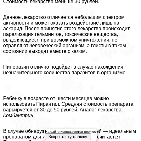
Стоимость лекарства меньше 30 рублей.
Данное лекарство отличается небольшим спектром
активности и может оказать воздействие лишь на
аскарид. После принятия этого лекарства происходит
парализация гельминтов, токсические вещества,
выделяющиеся при возможном уничтожении, не
отравляют человеческий организм, а глисты в таком
состоянии выходят вместе с калом.
Пиперазин отлично подойдет в случае нахождения
незначительного количества паразитов в организме.
Ребенку в возрасте от шести месяцев можно
использовать Пирантел. Средняя стоимость препарата
варьируется от 30 до 50 рублей. Аналог лекарства:
Комбантрин
.
В случае обнаружения заражения у детей — идеальным
На сайте используются cookies
препаратом для избавления от глистов считается
Закрыть эту плашку