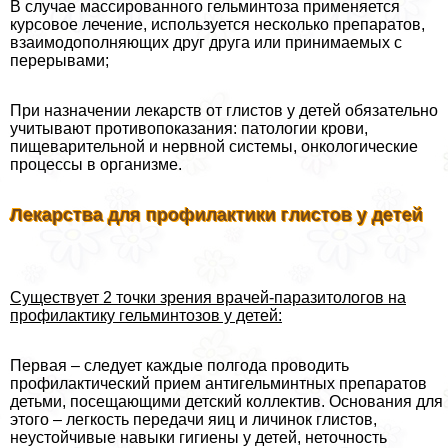
В случае массированного гельминтоза применяется
курсовое лечение, используется несколько препаратов,
взаимодополняющих друг друга или принимаемых с
перерывами;
При назначении лекарств от глистов у детей обязательно
учитывают противопоказания: патологии крови,
пищеварительной и нервной системы, oнкoлoгические
процессы в организме.
Лекарства для профилактики глистов у детей
Существует 2 точки зрения врачей-паразитологов на
профилактику гельминтозов у детей:
Первая – следует каждые полгода проводить
профилактический прием антигельминтных препаратов
детьми, посещающими детский коллектив. Основания для
этого – легкость передачи яиц и личинок глистов,
неустойчивые навыки гигиены у детей, неточность