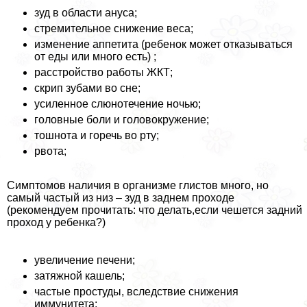
зуд в области aнycа;
стремительное снижение веса;
изменение аппетита (ребенок может отказываться
от еды или много есть) ;
расстройство работы ЖКТ;
скрип зубами во сне;
усиленное слюнотечение ночью;
головные боли и головокружение;
тошнота и горечь во рту;
рвота;
Симптомов наличия в организме глистов много, но
самый частый из низ – зуд в заднем проходе
(рекомендуем прочитать: что делать,если чешется задний
проход у ребенка?)
увеличение печени;
затяжной кашель;
частые простуды, вследствие снижения
иммунитета;