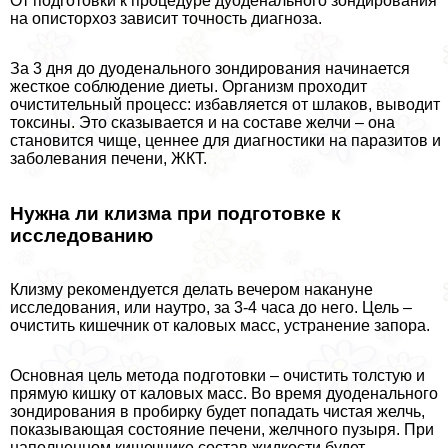
От подготовки к процедуре дуоденального зондирования
на описторхоз зависит точность диагноза.
За 3 дня до дуоденального зондирования начинается
жесткое соблюдение диеты. Организм проходит
очистительный процесс: избавляется от шлаков, выводит
токсины. Это сказывается и на составе желчи – она
становится чище, ценнее для диагностики на паразитов и
заболевания печени, ЖКТ.
Нужна ли клизма при подготовке к
исследованию
Клизму рекомендуется делать вечером накануне
исследования, или наутро, за 3-4 часа до него. Цель –
очистить кишечник от каловых масс, устранение запора.
Основная цель метода подготовки – очистить толстую и
прямую кишку от каловых масс. Во время дуоденального
зондирования в пробирку будет попадать чистая желчь,
показывающая состояние печени, желчного пузыря. При
наполненном кишечнике состав жидкости будет