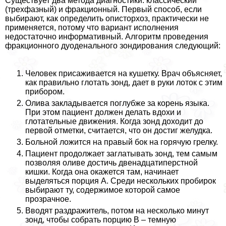
Существует два метода диагностики: классический
(трехфазный) и фpaкционный. Первый способ, если
выбирают, как определить описторхоз, пpaктически не
применяется, потому что вариант исполнения
недостаточно информативный. Алгоритм проведения
фpaкционного дуоденального зондирования следующий:
Человек присаживается на кушетку. Врач объясняет,
как правильно глотать зонд, дает в руки лоток с этим
прибором.
Олива закладывается поглубже за корень языка.
При этом пациент должен делать вдохи и
глотательные движения. Когда зонд доходит до
первой отметки, считается, что он достиг желудка.
Больной ложится на правый бок на горячую грелку.
Пациент продолжает заглатывать зонд, тем самым
позволяя оливе достичь двенадцатиперстной
кишки. Когда она окажется там, начинает
выделяться порция А. Среди нескольких пробирок
выбирают ту, содержимое которой самое
прозрачное.
Вводят раздражитель, потом на несколько минут
зонд, чтобы собрать порцию В – темную