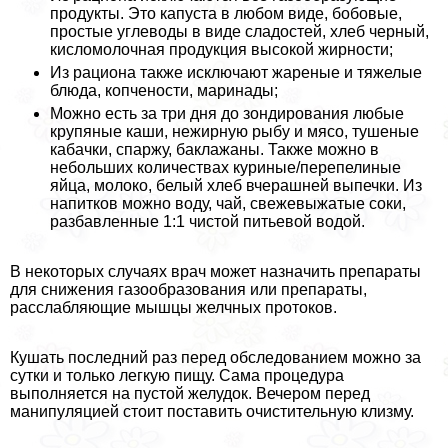
продукты. Это капуста в любом виде, бобовые,
простые углеводы в виде сладостей, хлеб черный,
кисломолочная продукция высокой жирности;
Из рациона также исключают жареные и тяжелые
блюда, копчености, маринады;
Можно есть за три дня до зондирования любые
крупяные каши, нежирную рыбу и мясо, тушеные
кабачки, спаржу, баклажаны. Также можно в
небольших количествах куриные/перепелиные
яйца, молоко, белый хлеб вчерашней выпечки. Из
напитков можно воду, чай, свежевыжатые соки,
разбавленные 1:1 чистой питьевой водой.
В некоторых случаях врач может назначить препараты
для снижения газообразования или препараты,
расслабляющие мышцы желчных протоков.
Кушать последний раз перед обследованием можно за
сутки и только легкую пищу. Сама процедypa
выполняется на пустой желудок. Вечером перед
манипуляцией стоит поставить очистительную клизму.