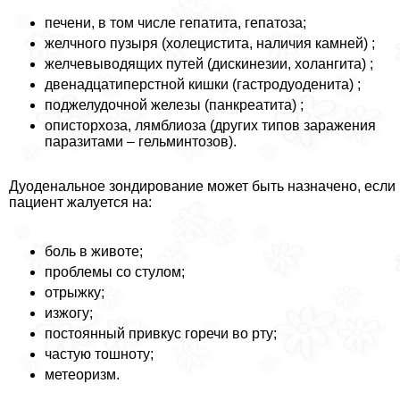
печени, в том числе гепатита, гепатоза;
желчного пузыря (холецистита, наличия камней) ;
желчевыводящих путей (дискинезии, холангита) ;
двенадцатиперстной кишки (гастродуоденита) ;
поджелудочной железы (панкреатита) ;
описторхоза, лямблиоза (других типов заражения
паразитами – гельминтозов).
Дуоденальное зондирование может быть назначено, если
пациент жалуется на:
боль в животе;
проблемы со стулом;
отрыжку;
изжогу;
постоянный привкус горечи во рту;
частую тошноту;
метеоризм.