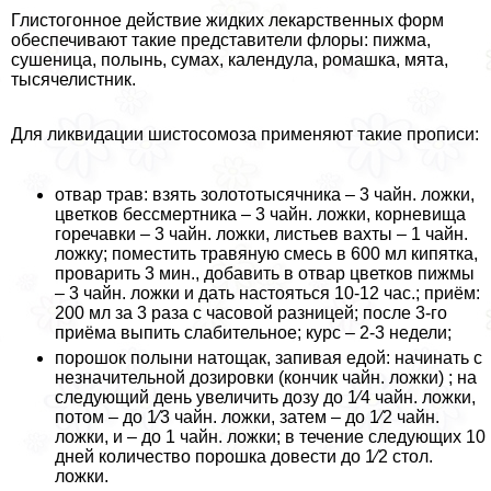
Глистогонное действие жидких лекарственных форм
обеспечивают такие представители флоры: пижма,
сушеница, полынь, сумах, календула, ромашка, мята,
тысячелистник.
Для ликвидации шистосомоза применяют такие прописи:
отвар трав: взять золототысячника – 3 чайн. ложки,
цветков бесcмepтника – 3 чайн. ложки, корневища
горечавки – 3 чайн. ложки, листьев вахты – 1 чайн.
ложку; поместить травяную смесь в 600 мл кипятка,
проварить 3 мин., добавить в отвар цветков пижмы
– 3 чайн. ложки и дать настояться 10-12 час.; приём:
200 мл за 3 раза с часовой разницей; после 3-го
приёма выпить слабительное; курс – 2-3 недели;
порошок полыни натощак, запивая едой: начинать с
незначительной дозировки (кончик чайн. ложки) ; на
следующий день увеличить дозу до 1⁄4 чайн. ложки,
потом – до 1⁄3 чайн. ложки, затем – до 1⁄2 чайн.
ложки, и – до 1 чайн. ложки; в течение следующих 10
дней количество порошка довести до 1⁄2 стол.
ложки.