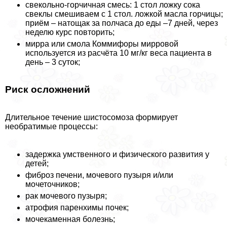
свекольно-горчичная смесь: 1 стол ложку сока
свеклы смешиваем с 1 стол. ложкой масла горчицы;
приём – натощак за полчаса до еды –7 дней, через
неделю курс повторить;
мирра или смола Коммифоры мирровой
используется из расчёта 10 мг/кг веса пациента в
день – 3 суток;
Риск осложнений
Длительное течение шистосомоза формирует
необратимые процессы:
задержка умственного и физического развития у
детей;
фиброз печени, мочевого пузыря и/или
мочеточников;
paк мочевого пузыря;
атрофия паренхимы почек;
мочекаменная болезнь;