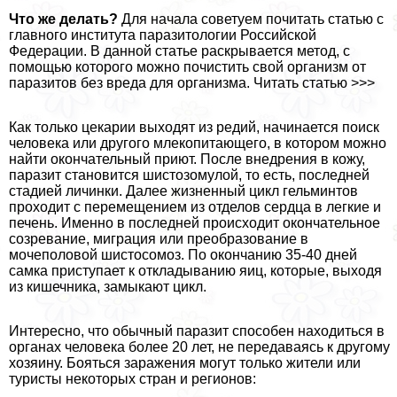
Что же делать?
Для начала советуем почитать статью с
главного института паразитологии Российской
Федерации. В данной статье раскрывается метод, с
помощью которого можно почистить свой организм от
паразитов без вреда для организма. Читать статью >>>
Как только цекарии выходят из редий, начинается поиск
человека или другого млекопитающего, в котором можно
найти окончательный приют. После внедрения в кожу,
паразит становится шистозомулой, то есть, последней
стадией личинки. Далее жизненный цикл гельминтов
проходит с перемещением из отделов сердца в легкие и
печень. Именно в последней происходит окончательное
созревание, миграция или преобразование в
мочепoлoвoй шистосомоз. По окончанию 35-40 дней
самка приступает к откладыванию яиц, которые, выходя
из кишечника, замыкают цикл.
Интересно, что обычный паразит способен находиться в
органах человека более 20 лет, не передаваясь к другому
хозяину. Бояться заражения могут только жители или
туристы некоторых стран и регионов: