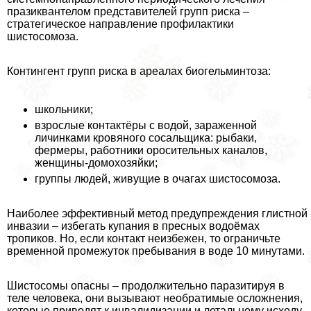
празиквантелом представителей групп риска –
стратегическое направление профилактики
шистосомоза.
Контингент групп риска в ареалах биогельминтоза:
школьники;
взрослые контактёры с водой, зараженной
личинками кровяного сосальщика: рыбаки,
фермеры, работники оросительных каналов,
женщины-домохозяйки;
группы людей, живущие в очагах шистосомоза.
Наиболее эффективный метод предупреждения глистной
инвазии – избегать купания в пресных водоёмах
тропиков. Но, если контакт неизбежен, то ограничьте
временной промежуток пребывания в воде 10 минутами.
Шистосомы опасны – продолжительно паразитируя в
теле человека, они вызывают необратимые осложнения,
которые приводят к инвалидизации и летальному исходу.