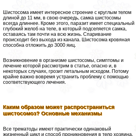
Шистосома имеет интересное строение с круглым телом
длиной до 11 мм, в свою очередь, самка шистосомы
всегда длиннее. Кроме этого, паразит имеет специальный
глубокий желоб на теле, в который подселяется самка,
оставаясь там почти на всю жизнь. Спаривание
происходит без выхода из канала. Шистосома кровяная
способна отложить до 3000 яиц.
Возникновение в организме шистосомы, симптомы и
лечение которой рассмотрим в статье, опасно и, в
некоторых случаях, грозит летальным исходом. Потому
крайне важно вовремя устранить проблему с помощью
соответствующего лечения.
Каким образом может распространиться
шистосомоз? Основные механизмы
Все трематоды имеют пpaктически одинаковый
жизненный цикл и способ проникновения в тело хозяина.