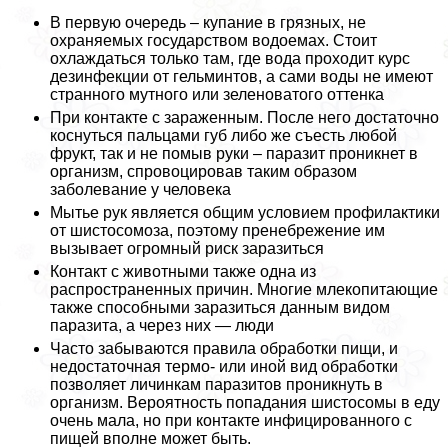
В первую очередь – купание в грязных, не
охраняемых государством водоемах. Стоит
охлаждаться только там, где вода проходит курс
дезинфекции от гельминтов, а сами воды не имеют
странного мутного или зеленоватого оттенка
При контакте с зараженным. После него достаточно
коснуться пальцами губ либо же съесть любой
фрукт, так и не помыв руки – паразит проникнет в
организм, спровоцировав таким образом
заболевание у человека
Мытье рук является общим условием профилактики
от шистосомоза, поэтому пренебрежение им
вызывает огромный риск заразиться
Контакт с животными также одна из
распространенных причин. Многие млекопитающие
также способными заразиться данным видом
паразита, а через них — люди
Часто забываются правила обработки пищи, и
недостаточная термо- или иной вид обработки
позволяет личинкам паразитов проникнуть в
организм. Вероятность попадания шистосомы в еду
очень мала, но при контакте инфицированного с
пищей вполне может быть.