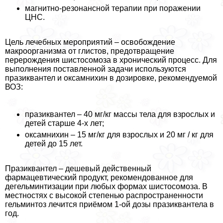
магнитно-резонансной терапии при поражении
ЦНС.
Цель лечебных мероприятий – освобождение
макроорганизма от глистов, предотвращение
перерождения шистосомоза в хронический процесс. Для
выполнения поставленной задачи используются
празиквантел и оксамнихин в дозировке, рекомендуемой
ВОЗ:
празиквантел – 40 мг/кг массы тела для взрослых и
детей старше 4-х лет;
оксамнихин – 15 мг/кг для взрослых и 20 мг / кг для
детей до 15 лет.
Празиквантел – дешевый действенный
фармацевтический продукт, рекомендованное для
дегельминтизации при любых формах шистосомоза. В
местностях с высокой степенью распространенности
гельминтоз лечится приёмом 1-ой дозы празиквантела в
год.