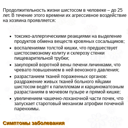
Продолжительность жизни шистосом в человеке – до 25
лет. В течение этого времени их агрессивное воздействие
на хозяина проявляется:
токсико-аллергическими реакциями на выделение
продуктов обмена веществ кровяных сосальщиков;
воспалениями толстой кишки, что предшествует
шистосомозному колиту и склерозу стенки
пищеварительной трубки;
закупоркой воротной вены печени личинками, что
чревато повышением в ней венозного давления;
разрастанием тканей пораженных органов:
раздражение живых тканей больного яйцами
шистосом ведёт к папилломам и карциноматозным
разрастаниям в мочевом пузыре и прямой кишке;
увеличением чашечно-лоханочной части почек, что
запускает старотовый механизм атрофии почечной
паренхимы.
Симптомы заболевания