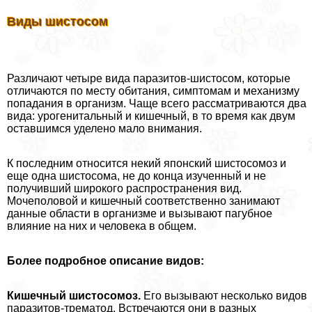
Виды шистосом
Различают четыре вида паразитов-шистосом, которые
отличаются по месту обитания, симптомам и механизму
попадания в организм. Чаще всего рассматриваются два
вида: урогeнитaльный и кишечный, в то время как двум
оставшимся уделено мало внимания.
К последним относится некий японский шистосомоз и
еще одна шистосома, не до конца изученный и не
получивший широкого распространения вид.
Мочепoлoвoй и кишечный соответственно занимают
данные области в организме и вызывают пагубное
влияние на них и человека в общем.
Более подробное описание видов:
Кишечный шистосомоз.
Его вызывают несколько видов
паразитов-трематод. Встречаются они в разных