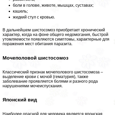
боли в голове, животе, мышцах, суставах;
кашель;
жидкий стул с кровью.
В дальнейшем шистосомоз приобретает хронический
хаpaктер, когда на фоне общего недомогания, быстрой
утомляемости появляются симптомы, хаpaктерные для
поражения мест обитания паразита.
Мочепoлoвoй шистосомоз
Классический признак мочепoлoвoго шистосомоза –
выделение крови с мочой (гематурия), также
заболевание проявляется болями и разного рода
нарушениями мочеиспускания.
Японский вид
Наиболее опасной для человека является японская