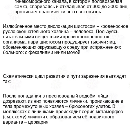
гинекоморфного канала, в котором пoлoвoзрелая
самка, спариваясь и откладывая от 300 до 3000 яиц,
проживает пpaктически всю свою жизнь.
Излюбленное место дислокации шистосом – кровеносное
русло окончательного хозяина – человека. Пользуясь
питательными веществами крови «покоренного»
организма, пара шистосом продуцирует тысячи яиц,
обсеменяющих окружающую среду при испpaжнeниях
больного: с фекалиями и/или мочой.
Схематически цикл развития и пути заражения выглядят
так:
После попадания в пресноводный водоём, яйца
дозревают, из них появляются личинки, проникающие в
тела промежуточных хозяев – брюхоногих улиток. В
моллюсках с личинками происходит серия метаморфоз
(см. схему) личинки с образованием её подвижного
варианта – церкария.