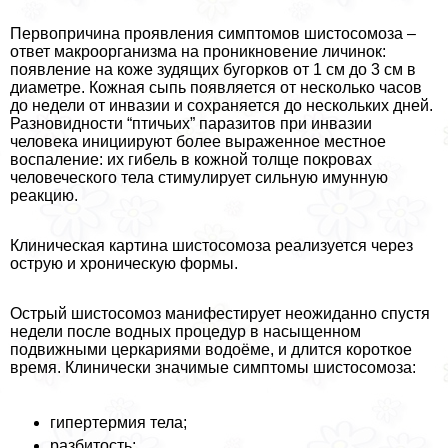
Первопричина проявления симптомов шистосомоза –
ответ макроорганизма на проникновение личинок:
появление на коже зудящих бугорков от 1 см до 3 см в
диаметре. Кожная сыпь появляется от несколько часов
до недели от инвазии и сохраняется до нескольких дней.
Разновидности “птичьих” паразитов при инвазии
человека инициируют более выраженное местное
воспаление: их гибель в кожной толще покровах
человеческого тела стимулирует сильную имунную
реакцию.
Клиническая картина шистосомоза реализуется через
острую и хроническую формы.
Острый шистосомоз манифестирует неожиданно спустя
недели после водных процедур в насыщенном
подвижными церкариями водоёме, и длится короткое
время. Клинически значимые симптомы шистосомоза:
гипертермия тела;
разбитость;