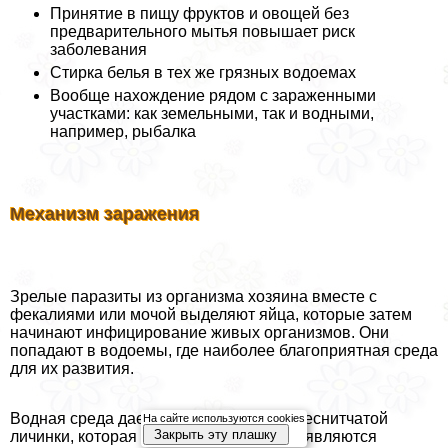
Принятие в пищу фруктов и овощей без
предварительного мытья повышает риск
заболевания
Стирка белья в тех же грязных водоемах
Вообще нахождение рядом с зараженными
участками: как земельными, так и водными,
например, рыбалка
Механизм заражения
Зрелые паразиты из организма хозяина вместе с
фекалиями или мочой выделяют яйца, которые затем
начинают инфицирование живых организмов. Они
попадают в водоемы, где наиболее благоприятная среда
для их развития.
Водная среда дает яйцу развиться до реснитчатой
На сайте используются cookies
Закрыть эту плашку
личинки, которая заражает улиток. Они являются