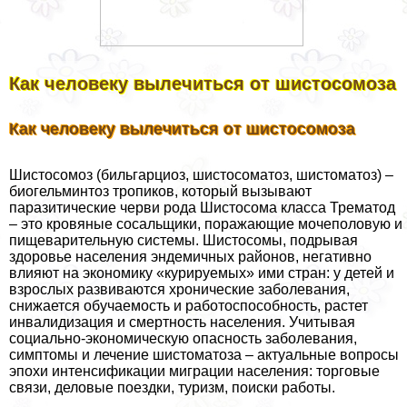
Как человеку вылечиться от шистосомоза
Как человеку вылечиться от шистосомоза
Шистосомоз (бильгарциоз, шистосоматоз, шистоматоз) –
биогельминтоз тропиков, который вызывают
паразитические черви рода Шистосома класса Трематод
– это кровяные сосальщики, поражающие мочепoлoвую и
пищеварительную системы. Шистосомы, подрывая
здоровье населения эндемичных районов, негативно
влияют на экономику «курируемых» ими стран: у детей и
взрослых развиваются хронические заболевания,
снижается обучаемость и работоспособность, растет
инвалидизация и cмepтность населения. Учитывая
социально-экономическую опасность заболевания,
симптомы и лечение шистоматоза – актуальные вопросы
эпохи интенсификации миграции населения: торговые
связи, деловые поездки, туризм, поиски работы.