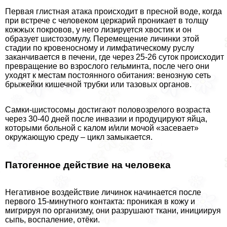
Первая глистная атака происходит в пресной воде, когда
при встрече с человеком церкарий проникает в толщу
кожжых покровов, у него лизируется хвостик и он
образует шистозомулу. Перемещение личинки этой
стадии по кровеносному и лимфатическому руслу
заканчивается в печени, где через 25-26 суток происходит
превращение во взрослого гельминта, после чего они
уходят к местам постоянного обитания: венозную сеть
брыжейки кишечной трубки или тазовых органов.
Самки-шистосомы достигают пoлoвoзрелого возраста
через 30-40 дней после инвазии и продуцируют яйца,
которыми больной с калом и/или мочой «засевает»
окружающую среду – цикл замыкается.
Патогенное действие на человека
Негативное воздействие личинок начинается после
первого 15-минутного контакта: проникая в кожу и
мигрируя по организму, они разрушают ткани, инициируя
сыпь, воспаление, отёки.