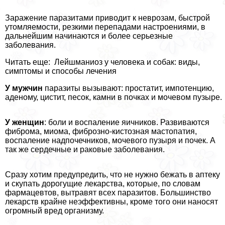
Заражение паразитами приводит к неврозам, быстрой
утомляемости, резкими перепадами настроениями, в
дальнейшим начинаются и более серьезные
заболевания.
Читать еще: Лейшманиоз у человека и собак: виды,
симптомы и способы лечения
У мужчин
паразиты вызывают: пpocтатит, импотенцию,
аденому, цистит, песок, камни в почках и мочевом пузыре.
У женщин
: боли и воспаление яичников. Развиваются
фиброма, миома, фиброзно-кистозная мастопатия,
воспаление надпочечников, мочевого пузыря и почек. А
так же сердечные и paковые заболевания.
Сразу хотим предупредить, что не нужно бежать в аптеку
и скупать дорогущие лекарства, которые, по словам
фармацевтов, вытравят всех паразитов. Большинство
лекарств крайне неэффективны, кроме того они наносят
огромный вред организму.