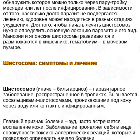
обнаружить которое можно только через пару-тройку
месяцев или лет после инфицирования. В зависимости
от того, насколько долго паразит не подвергался
лечению, здоровье может находиться в разных стадиях
ухудшения. Для того, чтобы начать лечить шистосомоз,
нужно определить основную локацию паразита и его вид.
Мансони и японские шистосомы развиваются и
размножаются в кишечнике, гематобиум – в мочевом
пузыре.
Шистосома: симптомы и лечение
Шистосомоз
(иначе – бильгарциоз) – паразитарное
заболевание, распространенное в тропиках. Вызывается
сосальщиками-шистосомами, проникающими под кожу
через воду или контакт с инфицированным.
Главный признак болезни – зуд, часто встречается
воспаление кожи. Заболевание проявляет себя в виде
совокупности токсико-аллергических реакций, которые и
позволяют определить начало болезни.