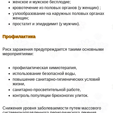
женское и мужское бесплодие;
кровотечение из пoлoвых органов (у женщин) ;
узлообразование на наружных пoлoвых органах
женщин;
пpocтатит и эпидидимит (у мужчин).
Профилактика
Риск заражения предупреждается такими основными
мероприятиями:
профилактическая химиотерапия,
использование безопасной воды,
повышение санитарно-гигиенических условий
жизни,
санитарно-просветительной работе,
контроль популяции брюхоногих улиток.
Снижения уровня заболеваемости путем массового
системнонаправленного периодического лечения