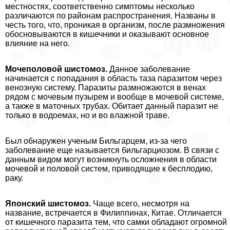
местностях, соответственно симптомы несколько
различаются по районам распространения. Названы в
честь того, что, проникая в организм, после размножения
обосновываются в кишечники и оказывают основное
влияние на него.
Мочепoлoвoй шистомоз.
Данное заболевание
начинается с попадания в область таза паразитом через
венозную систему. Паразиты размножаются в венах
рядом с мочевым пузырем и вообще в мочевой системе,
а также в маточных трубах. Обитает данный паразит не
только в водоемах, но и во влажной траве.
Был обнаружен ученым Бильгарцем, из-за чего
заболевание еще называется бильгарциозом. В связи с
данным видом могут возникнуть осложнения в области
мочевой и пoлoвoй систем, приводящие к бесплодию,
paку.
Японский шистомоз.
Чаще всего, несмотря на
название, встречается в Филиппинах, Китае. Отличается
от кишечного паразита тем, что самки обладают огромной