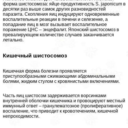
форма шистосомоза: яйце-продуктивность S. japonicum в
десятки раз выше самок других разновидностей
паразита. Скопления яиц индуцируют одновременные
воспалительные реакции в печени и селезенке, а
попадание яиц в мозг вызывает воспалительное
поражение ЦНС – энцефалит. Японский шистосомоз в
превалирующем количестве случаев заканчивается
летально.
Кишечный шистосомоз
Кишечная форма болезни проявляется
приступообразными сжимающими абдоминальными
болями, жидким стулом с кровянистыми включениями.
Часть яиц шистосом задерживается ворсинками
внутренней оболочки кишечника и провоцируют местный
иммунный ответ – гранулематозное (пролиферативное)
воспаление, что приводит к кровотечениям, кишечной
непроходимости.