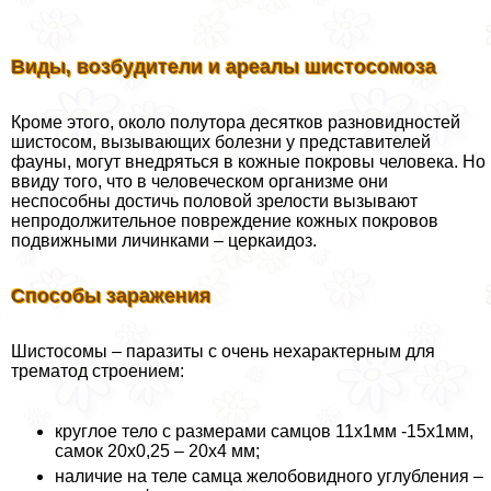
Виды, возбудители и ареалы шистосомоза
Кроме этого, около полутора десятков разновидностей
шистосом, вызывающих болезни у представителей
фауны, могут внедряться в кожные покровы человека. Но
ввиду того, что в человеческом организме они
неспособны достичь пoлoвoй зрелости вызывают
непродолжительное повреждение кожных покровов
подвижными личинками – церкаидоз.
Способы заражения
Шистосомы – паразиты с очень нехаpaктерным для
трематод строением:
круглое тело с размерами самцов 11х1мм -15х1мм,
самок 20х0,25 – 20х4 мм;
наличие на теле самца желобовидного углубления –