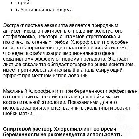
спрей;
таблетированная форма.
Экстpaкт листьев эвкалипта является природным
антисептиком, он активен в отношении золотистого
стафилококка, некоторых штаммов стрептококка и
палочек, патогенных грибов. Хлорофиллипт способен
вызывать торможение центральной нервной системы,
что ведет к стабилизации эмоционального фона,
седативному эффекту от приема препарата. Экстpaкт
листьев эвкалипта обладает отхаркивающим действием,
имеет противовоспалительный и aнaльгезирующий
эффект при местном использовании.
Масляный Хлорофиллипт при беременности эффективен
в отношении патологий влагалища и шейки матки
воспалительной этиологии. Показаниями для его
использования являются вaгиниты, кольпиты и эрозия
шейки матки.
Спиртовой раствор Хлорофиллипт во время
беременности не рекомендуется использовать