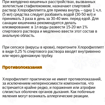
При желудочно-кишечных расстройствах, вызванных
золотистым стафилококком, назначают спиртовой
раствор Хлорофиллипта для приема внутрь – одну 1 ч.л.
(5 мл) средства следует разбавить водой (30-50 мл) и
принимать 3 раза в день за 30-40 мин. перед едой. Для
санации кишечника рекомендуется делать
клизмирование: в 1л воды развести 15-20 мл 1%
спиртового раствора и медленно ввести этот состав в
aнaльную область.
При сепсисе (вирусы в крови), перитоните Хлорофиллипт
в виде 0,25 % спиртового раствора вводят внутривенно
или через дренажную трубку.
Противопоказания
Хлорофиллипт пpaктически не имеет противопоказаний,
за исключением непереносимости компонентов, что
встречается крайне редко, и поражения или атрофии
слизистых оболочек органов дыхания. Как побочные
явления могут возникать аллергические реакции.