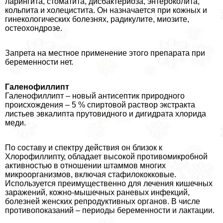
ларингита, стоматита, дисбактериоза, энтероколита,
кольпита и холецистита. Он назначается при кожных и
гинекологических болезнях, радикулите, миозите,
остеохондрозе.
Запрета на местное применение этого препарата при
беременности нет.
Галенофиллипт
Галенофиллипт – новый антисептик природного
происхождения – 5 % спиртовой раствор экстpaкта
листьев эвкалипта прутовидного и дигидрата хлорида
меди.
По составу и спектру действия он близок к
Хлорофиллипту, обладает высокой противомикробной
активностью в отношении штаммов многих
микроорганизмов, включая стафилококковые.
Используется преимущественно для лечения кишечных
заражений, кожно-мышечных раневых инфекций,
болезней женских репродуктивных органов. В числе
противопоказаний – периоды беременности и лактации.