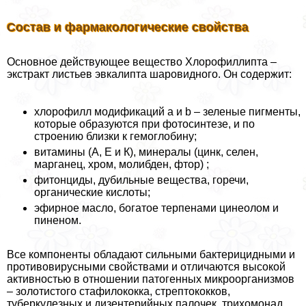
Состав и фармакологические свойства
Основное действующее вещество Хлорофиллипта –
экстpaкт листьев эвкалипта шаровидного. Он содержит:
хлорофилл модификаций a и b – зеленые пигменты,
которые образуются при фотосинтезе, и по
строению близки к гемоглобину;
витамины (А, Е и К), минералы (цинк, селен,
марганец, хром, молибден, фтор) ;
фитонциды, дубильные вещества, горечи,
органические кислоты;
эфирное масло, богатое терпенами цинеолом и
пиненом.
Все компоненты обладают сильными бактерицидными и
противовирусными свойствами и отличаются высокой
активностью в отношении патогенных микроорганизмов
– золотистого стафилококка, стрептококков,
туберкулезных и дизентерийных палочек, трихомонад,