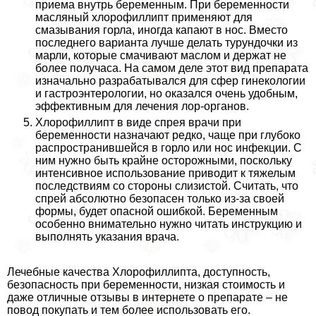
приема внутрь беременным. При беременности
масляный хлорофиллипт применяют для
смазывания горла, иногда капают в нос. Вместо
последнего варианта лучше делать турундочки из
марли, которые смачивают маслом и держат не
более получаса. На самом деле этот вид препарата
изначально разpaбатывался для сфер гинекологии
и гастроэнтерологии, но оказался очень удобным,
эффективным для лечения лор-органов.
Хлорофиллипт в виде спрея врачи при
беременности назначают редко, чаще при глубоко
распространившейся в горло или нос инфекции. С
ним нужно быть крайне осторожными, поскольку
интенсивное использование приводит к тяжелым
последствиям со стороны слизистой. Считать, что
спрей абсолютно безопасен только из-за своей
формы, будет опасной ошибкой. Беременным
особенно внимательно нужно читать инструкцию и
выполнять указания врача.
Лечебные качества Хлорофиллипта, доступность,
безопасность при беременности, низкая стоимость и
даже отличные отзывы в интернете о препарате – не
повод покупать и тем более использовать его.