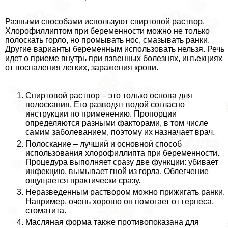
Разными способами используют спиртовой раствор.
Хлорофиллиптом при беременности можно не только
полоскать горло, но промывать нос, смазывать ранки.
Другие варианты беременным использовать нельзя. Речь
идет о приеме внутрь при язвенных болезнях, инъекциях
от воспаления легких, заражения крови.
Спиртовой раствор – это только основа для
полоскания. Его разводят водой согласно
инструкции по применению. Пропорции
определяются разными факторами, в том числе
самим заболеванием, поэтому их назначает врач.
Полоскание – лучший и основной способ
использования хлорофиллипта при беременности.
Процедypa выполняет сразу две функции: убивает
инфекцию, вымывает гной из горла. Облегчение
ощущается пpaктически сразу.
Неразведенным раствором можно прижигать ранки.
Например, очень хорошо он помогает от гepпeса,
стоматита.
Масляная форма также противопоказана для