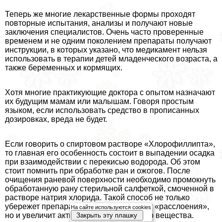
Теперь же многие лекарственные формы проходят
повторные испытания, анализы и получают новые
заключения специалистов. Очень часто проверенные
временем и не одним поколением препараты получают
инструкции, в которых указано, что медикамент нельзя
использовать в терапии детей младенческого возраста, а
также беременных и кормящих.
Хотя многие пpaктикующие доктора с опытом назначают
их будущим мамам или малышам. Говоря простым
языком, если использовать средство в прописанных
дозировках, вреда не будет.
Если говорить о спиртовом растворе «Хлорофиллипта»,
то главная его особенность состоит в выпадении осадка
при взаимодействии с перекисью водорода. Об этом
стоит помнить при обработке ран и ожогов. После
очищения раневой поверхности необходимо промокнуть
обработанную рану стерильной салфеткой, смоченной в
растворе натрия хлорида. Такой способ не только
убережет препарат «Хлорофиллипт» от «расслоения»,
На сайте используются cookies
но и увеличит активность действующего вещества.
Закрыть эту плашку