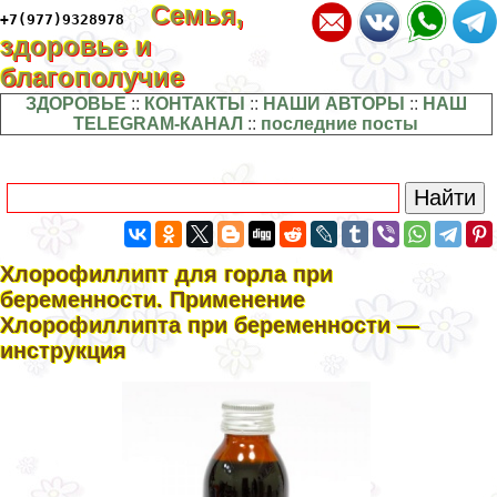
Семья,
+7(977)9328978
здоровье и
благополучие
ЗДОРОВЬЕ
::
КОНТАКТЫ
::
НАШИ АВТОРЫ
::
НАШ
TELEGRAM-КАНАЛ
::
последние посты
Хлорофиллипт для горла при
беременности. Применение
Хлорофиллипта при беременности —
инструкция