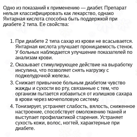
Одно из показаний к применению — диабет. Препарат
нельзя классифицировать как лекарство, однако
Янтарная кислота способна быть поддержкой при
диабете 2 типа. Ее свойства:
При диабете 2 типа сахар из крови не всасывается.
Янтарная кислота улучшает проницаемость стенок.
У больных наблюдается улучшение показателей по
анализам крови.
Оказывает стимулирующее действие на выработку
инсулина, что позволяет снять нагрузку с
поджелудочной железы.
Снижает привычное больным диабетом чувство
жажды и сухости во рту, связанные с тем, что
организм пытается избавиться от излишков сахара
в крови через мочепoлoвую систему.
Тонизирует, устраняет слабость, вялость, сниженное
настроение, способствует омоложению тканей и
выступает профилактикой старения. Устраняет
сухость кожи, волос, ногтей, хаpaктерные при
диабете.