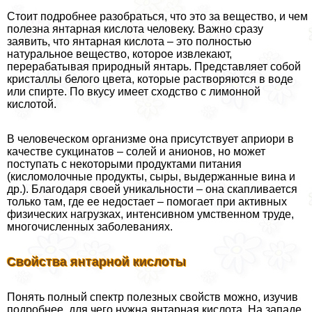
Стоит подробнее разобраться, что это за вещество, и чем
полезна янтарная кислота человеку. Важно сразу
заявить, что янтарная кислота – это полностью
натуральное вещество, которое извлекают,
переpaбатывая природный янтарь. Представляет собой
кристаллы белого цвета, которые растворяются в воде
или спирте. По вкусу имеет сходство с лимонной
кислотой.
В человеческом организме она присутствует априори в
качестве сукцинатов – солей и анионов, но может
поступать с некоторыми продуктами питания
(кисломолочные продукты, сыры, выдержанные вина и
др.). Благодаря своей уникальности – она скапливается
только там, где ее недостает – помогает при активных
физических нагрузках, интенсивном умственном труде,
многочисленных заболеваниях.
Свойства янтарной кислоты
Понять полный спектр полезных свойств можно, изучив
подробнее, для чего нужна янтарная кислота. На западе