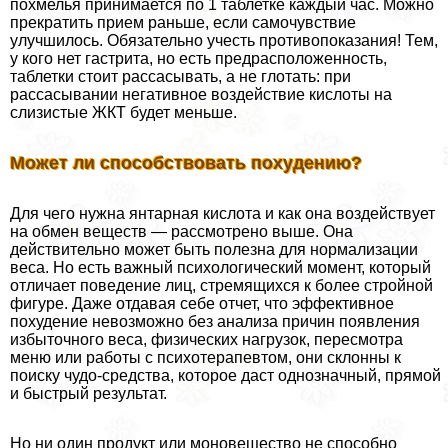
похмелья принимается по 1 таблетке каждый час. Можно
прекратить прием раньше, если самочувствие
улучшилось. Обязательно учесть противопоказания! Тем,
у кого нет гастрита, но есть предрасположенность,
таблетки стоит рассасывать, а не глотать: при
рассасывании негативное воздействие кислоты на
слизистые ЖКТ будет меньше.
Может ли способствовать похудению?
Для чего нужна янтарная кислота и как она воздействует
на обмен веществ — рассмотрено выше. Она
действительно может быть полезна для нормализации
веса. Но есть важный психологический момент, который
отличает поведение лиц, стремящихся к более стройной
фигуре. Даже отдавая себе отчет, что эффективное
похудение невозможно без анализа причин появления
избыточного веса, физических нагрузок, пересмотра
меню или работы с психотерапевтом, они склонны к
поиску чудо-средства, которое даст однозначный, прямой
и быстрый результат.
Но ни один продукт или моновещество не способно