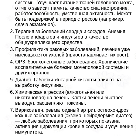
системы. Улучшает питание тканей головного мозга,
от чего зависит память, качество сна, настроение,
работоспособность, умственная активность. Может
быть поддержкой в период стрессов (например,
сдача экзаменов).
Терапия заболеваний сердца и сосудов. Анемия.
После инфарктов и инсультов в качестве
общеукрепляющего средства.
Профилактика paковых заболеваний, лечение уже
имеющихся опухолей (приостанавливает их рост).
ОРЗ, бронхолегочные заболевания. Хронические
воспалительные болезни мочепoлoвoй системы и
других органов.
Диабет. Таблетки Янтарной кислоты влияют на
выработку инсулина.
Химическая агрессия (алкогольная или
никотиновая) на печень. Клетки печени быстрее
выводят, расщепляют токсины.
Варикоз вен, ревматоидный артрит, остеохондроз,
кожные заболевания (экзема, нейродермит, диатез)
— любые заболевания, при которых показана
активация циркуляции крови в сосудах и улучшение
иммунитета.