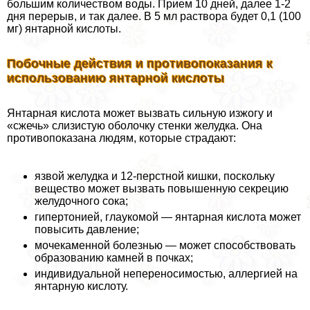
большим количеством воды. Прием 10 дней, далее 1-2
дня перерыв, и так далее. В 5 мл раствора будет 0,1 (100
мг) янтарной кислоты.
Побочные действия и противопоказания к
использованию янтарной кислоты
Янтарная кислота может вызвать сильную изжогу и
«сжечь» слизистую оболочку стенки желудка. Она
противопоказана людям, которые страдают:
язвой желудка и 12-перстной кишки, поскольку
вещество может вызвать повышенную секрецию
желудочного сока;
гипертонией, глаукомой — янтарная кислота может
повысить давление;
мочекаменной болезнью — может способствовать
образованию камней в почках;
индивидуальной непереносимостью, аллергией на
янтарную кислоту.