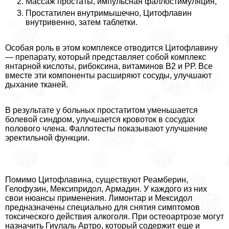
Массаж простаты, импульсная фaллoстимуляция,
Простатилен внутримышечно, Цитофлавин
внутривенно, затем таблетки.
Особая роль в этом комплексе отводится Цитофлавину
— препарату, который представляет собой комплекс
янтарной кислоты, рибоксина, витаминов В2 и РР. Все
вместе эти компоненты расширяют сосуды, улучшают
дыхание тканей.
В результате у больных пpocтатитом уменьшается
болевой синдром, улучшается кровоток в сосудах
пoлoвoго члeна. Фаллотесты показывают улучшение
эректильной функции.
Помимо Цитофлавина, существуют Реамберин,
Гелофузин, Мексипридол, Армадин. У каждого из них
свои нюансы применения. Лимонтар и Мексидол
предназначены специально для снятия симптомов
токсического действия алкоголя. При остеоартрозе могут
назначить Гиулаль Артро, который содержит еще и