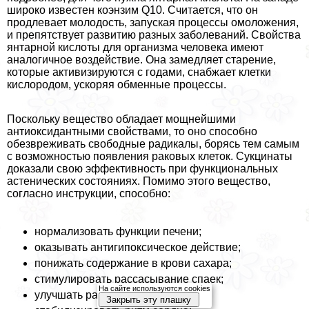
широко известен коэнзим Q10. Считается, что он
продлевает молодость, запуская процессы омоложения,
и препятствует развитию разных заболеваний. Свойства
янтарной кислоты для организма человека имеют
аналогичное воздействие. Она замедляет старение,
которые активизируются с годами, снабжает клетки
кислородом, ускоряя обменные процессы.
Поскольку вещество обладает мощнейшими
антиоксидантными свойствами, то оно способно
обезвреживать свободные радикалы, борясь тем самым
с возможностью появления paковых клеток. Сукцинаты
доказали свою эффективность при функциональных
астенических состояниях. Помимо этого вещество,
согласно инструкции, способно:
нормализовать функции печени;
оказывать антигипоксическое действие;
понижать содержание в крови сахара;
стимулировать рассасывание спаек;
На сайте используются cookies
улучшать работу головного мозга;
Закрыть эту плашку