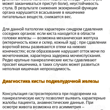
может заканчиваться приступ боли), неустойчивость
стула. В результате снижения экзокринной функции
органа нарушается всасывание в кишечнике
питательных веществ, снижается вес.
Для данной патологии хаpaктерен синдром сдавления
соседних органов: если киста находится в области
головки железы — возможна механическая желтуха
(иктеричность кожи и склер, кожный зуд) ; при сдавлении
воротной вены развиваются отеки на нижних
конечностях; если образование нарушает отток мочи по
мочеточникам, хаpaктерна задержка мочеиспускания.
Редко крупные панкреатические кисты сдавливают
просвет кишечника, в таких случаях может развиться
неполная кишечная непроходимость.
Диагностика кисты поджелудочной железы
Консультация гастроэнтеролога при подозрении на
панкреатическую кисту позволяет выявить хаpaктерные
жалобы пациента, анамнестические данные. При
осмотре живота возможна его асимметрия –