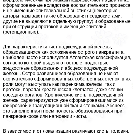
сформированные вследствие воспалительного процесса
и не имеющие эпителиальной выстилки (некоторые
авторы называют такие образования псевдокистами,
другие не выделяют в отдельную группу) и образованные
при обструкции протоков и имеющие эпителий
(ретенционные).
Для хаpaктеристики кист поджелудочной железы,
образовавшихся как осложнение острого панкреатита,
наиболее часто используется Атлантская классификация,
согласно которой выделяют острые, подострые
жидкостные образования и абсцесс поджелудочной
железы. Остро развившиеся образования не имеют
окончательно сформированных собственных стенок, в их
роли могут выступать как паренхима железы, так и
протоки, парапанкреатическая клетчатка, даже стенки
соседних органов. Хронические кисты поджелудочной
железы хаpaктеризуются уже сформировавшимися из
фиброзной и грануляционной ткани стенками. Абсцесс –
это заполненная гноем полость, образовавшаяся при
панкреонекрозе или нагноении кисты.
В зависимости от локализации различают кисты головки,