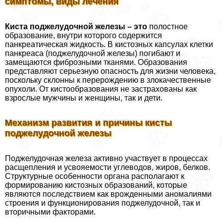
симптомы, виды лечения
Киста поджелудочной железы – это
полостное
образование, внутри которого содержится
панкреатическая жидкость. В кистозных капсулах клетки
панкреаса (поджелудочной железы) погибают и
замещаются фиброзными тканями. Образования
представляют серьезную опасность для жизни человека,
поскольку склонны к перерождению в злокачественные
опухоли. От кистообразования не застрахованы как
взрослые мужчины и женщины, так и дети.
Механизм развития и причины кисты
поджелудочной железы
Поджелудочная железа активно участвует в процессах
расщепления и усвояемости углеводов, жиров, белков.
Структурные особенности органа располагают к
формированию кистозных образований, которые
являются последствием как врожденными аномалиями
строения и функционирования поджелудочной, так и
вторичными факторами.