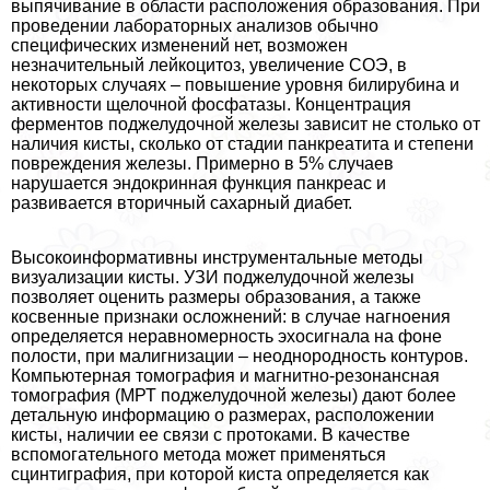
выпячивание в области расположения образования. При
проведении лабораторных анализов обычно
специфических изменений нет, возможен
незначительный лейкоцитоз, увеличение СОЭ, в
некоторых случаях – повышение уровня билирубина и
активности щелочной фосфатазы. Концентрация
ферментов поджелудочной железы зависит не столько от
наличия кисты, сколько от стадии панкреатита и степени
повреждения железы. Примерно в 5% случаев
нарушается эндокринная функция панкреас и
развивается вторичный сахарный диабет.
Высокоинформативны инструментальные методы
визуализации кисты. УЗИ поджелудочной железы
позволяет оценить размеры образования, а также
косвенные признаки осложнений: в случае нагноения
определяется неравномерность эхосигнала на фоне
полости, при малигнизации – неоднородность контуров.
Компьютерная томография и магнитно-резонансная
томография (МРТ поджелудочной железы) дают более
детальную информацию о размерах, расположении
кисты, наличии ее связи с протоками. В качестве
вспомогательного метода может применяться
сцинтиграфия, при которой киста определяется как