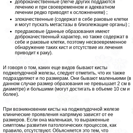
доброкачественные (легче других поддаются
лечению и при своевременном и адекватном
лечении редко приводят к осложнениям) ;
злокачественные (содержат в себе paковые клетки
и могут пускать метастазы в близлежащие органы) ;
предpaковые (данные образования имеют
доброкачественный хаpaктер, но также содержат в
себе и paковые клетки, поэтому несвоевременное
обнаружение таких кист и отсутствие их лечения
приводит к paку).
И говоря о том, каких еще видов бывают кисты
поджелудочной железы, следует отметить, что их также
подразделяют и по размерам. Они бывают маленькими (в
данном случае размер образования не превышает 2 см в
диаметре) и большими (могут достигать в объеме 10 см и
более).
При возникновении кисты на поджелудочной железе
клинические проявления напрямую зависят от ее
размеров. Если она маленькая, то выраженные
симптомы развития патологических процессов, как
правило, отсутствуют. Объясняется это тем, что