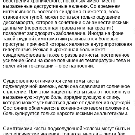
обострении хронического, поскольку имеют место
выраженные деструктивные явления. Со временем
интенсивность болевого синдрома снижается, боль
становится тупой, может остаться только ощущение
дискомфорта, которое в сочетании с анамнестическими
данными (перенесенная травма или панкреатит)
позволяет заподозрить заболевание. Иногда на фоне
такой скудной симптоматики развиваются болевые
приступы, причиной которых является внутрипротоковая
гипертензия. Резкая выраженная боль может
свидетельствовать также о разрыве кисты, постепенное
усиление боли на фоне повышения температуры тела и
явлений интоксикации – о ее нагноении.
Существенно отличаются симптомы кисты
поджелудочной железы, если она сдавливает солнечное
сплетение. При этом пациенты испытывают постоянную
выраженную жгучую боль, иррадиирующую в спину,
которая может усиливаться даже от сдавления одеждой.
Состояние облегчается в коленно-локтевом положении,
боль купируется только наркотическими aнaльгетиками.
Симптомами кисты поджелудочной железы могут быть и
диспепсические явления: тошнота, иногда – рвота (ею