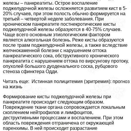
железы – панкреатиты. Острое воспаление
поджелудочной железы осложняется развитием кист в 5-
20% случаев, при этом полость обычно формируется на
третьей – четвертой неделе заболевания. При
хроническом панкреатите постнекротические кисты
поджелудочной железы образуются в 40-75% случаев.
Чаще всего основным этиологическим фактором
является алкогольная болезнь. Реже кисты образуются
после травм поджелудочной железы, а также вследствие
желчнокаменной болезни с нарушением оттока
панкреатического сока, обструктивного хронического
панкреатита с нарушением оттока по вирсунгову протоку,
опухолей большого дуоденального соска, рубцового
стеноза сфинктера Одди.
Читать еще: Истинная полицитемия (эритремия): прогноз
на жизнь
Формирование кисты поджелудочной железы при
панкреатите происходит следующим образом.
Повреждение ткани органа сопровождается локальным
скоплением нейтрофилов и лимфоцитов,
деструктивными процессами и воспалением. При этом
область повреждения отграничена от окружающей
паренхимы. В ней происходит разрастание