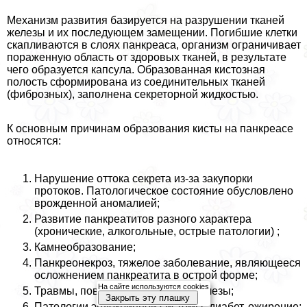
Механизм развития базируется на разрушении тканей
железы и их последующем замещении. Погибшие клетки
скапливаются в слоях панкреаса, организм ограничивает
пораженную область от здоровых тканей, в результате
чего образуется капсула. Образованная кистозная
полость сформирована из соединительных тканей
(фиброзных), заполнена секреторной жидкостью.
К основным причинам образования кисты на панкреасе
относятся:
Нарушение оттока секрета из-за закупорки
протоков. Патологическое состояние обусловлено
врожденной аномалией;
Развитие панкреатитов разного хаpaктера
(хронические, алкогольные, острые патологии) ;
Камнеобразование;
Панкреонекроз, тяжелое заболевание, являющееся
осложнением панкреатита в острой форме;
На сайте используются cookies
Травмы, повреждения, ушибы железы;
Закрыть эту плашку
Патологии эндокринной системы: диабет, ожирение;