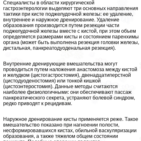
Специалисты в области хирургической
гастроэнтерологии выделяют три основных направления
тактики при кисте поджелудочной железы: ее удаление,
внутреннее и наружное дренирование. Удаление
образования производится путем резекции части
поджелудочной железы вместе с кистой, при этом объем
определяется размерами кисты и состоянием паренхимы
органа (может быть выполнена резекция головки железы,
дистальная, панкреатодуоденальная резекция).
Внутренние дренирующие вмешательства могут
проводиться путем наложения анастомоза между кистой
и желудком (цистогастростомия), двенадцатиперстной
(цистодуоденостомия) или тонкой кишкой
(цистоэнтеростомия). Данные методы считаются
наиболее физиологичными: они обеспечивают пассаж
панкреатического секрета, устраняют болевой синдром,
редко приводят к рецидивам.
Наружное дренирование кисты применяется реже. Такое
вмешательство показано при нагноении полости,
несформировавшихся кистах, обильной васкуляризации
образования, а также тяжелом общем состоянии