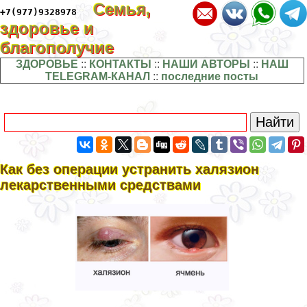
Семья,
+7(977)9328978
здоровье и
благополучие
ЗДОРОВЬЕ
::
КОНТАКТЫ
::
НАШИ АВТОРЫ
::
НАШ
TELEGRAM-КАНАЛ
::
последние посты
Как без операции устранить халязион
лекарственными средствами