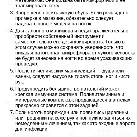
материалов. Она должна быть комфортной и не
травмировать кожу.
Запрещено носить чужую обувь. Если речь идет о
примерке в магазине, обязательно следует
надевать новые модели на носок.
Для салонного маникюра и педикюра желательно
приобрести собственный инструмент и
самостоятельно его дезинфицировать. Только в
этом случае можно сохранять уверенность, что
никакая патогенная микрофлора от чужого человека
не будет занесена на ногти во время ухаживающих
процедур.
После гигиенических манипуляций — душа или
ванны, следует насухо вытирать стопы ног и кисти
рук.
Предупредить большинство патологий может
крепкая иммунная система. Поливитаминные и
минеральные комплексы, продающиеся в аптеках,
прекрасно справятся с этой задачей.
Если ноготь поврежден или появились царапины
или трещинки на коже рук и ног, нужно заняться их
немедленным лечением, так как это входные ворота
для инфекции.