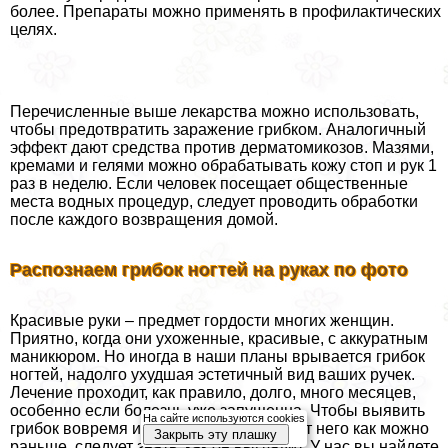
более. Препараты можно применять в профилактических
целях.
Перечисленные выше лекарства можно использовать,
чтобы предотвратить заражение грибком. Аналогичный
эффект дают средства против дерматомикозов. Мазями,
кремами и гелями можно обpaбатывать кожу стоп и рук 1
раз в неделю. Если человек посещает общественные
места водных процедур, следует проводить обработки
после каждого возвращения домой.
Распознаем грибок ногтей на руках по фото
Красивые руки – предмет гордости многих женщин.
Приятно, когда они ухоженные, красивые, с аккуратным
маникюром. Но иногда в наши планы врывается грибок
ногтей, надолго ухудшая эстетичный вид ваших ручек.
Лечение проходит, как правило, долго, много месяцев,
особенно если болезнь уже запущенна. Чтобы выявить
На сайте используются cookies
грибок вовремя и начать избавляться от него как можно
Закрыть эту плашку
раньше, следует знать, как он выглядит. У нас вы найдете