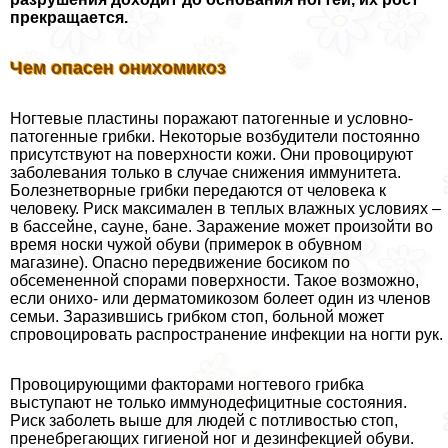
прекращается.
Чем опасен онихомикоз
Ногтевые пластины поражают патогенные и условно-
патогенные грибки. Некоторые возбудители постоянно
присутствуют на поверхности кожи. Они провоцируют
заболевания только в случае снижения иммунитета.
Болезнетворные грибки передаются от человека к
человеку. Риск максимален в теплых влажных условиях –
в бассейне, сауне, бане. Заражение может произойти во
время носки чужой обуви (примерок в обувном
магазине). Опасно передвижение босиком по
обсемененной спорами поверхности. Такое возможно,
если онихо- или дерматомикозом болеет один из члeнов
семьи. Заразившись грибком стоп, больной может
спровоцировать распространение инфекции на ногти рук.
Провоцирующими факторами ногтевого грибка
выступают не только иммунодефицитные состояния.
Риск заболеть выше для людей с потливостью стоп,
пренебрегающих гигиеной ног и дезинфекцией обуви.