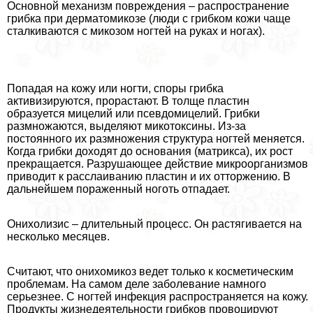
Основной механизм повреждения – распространение
грибка при дерматомикозе (люди с грибком кожи чаще
сталкиваются с микозом ногтей на руках и ногах).
Попадая на кожу или ногти, споры грибка
активизируются, прорастают. В толще пластин
образуется мицелий или псевдомицелий. Грибки
размножаются, выделяют микотоксины. Из-за
постоянного их размножения структура ногтей меняется.
Когда грибки доходят до основания (матрикса), их рост
прекращается. Разрушающее действие микроорганизмов
приводит к расслаиванию пластин и их отторжению. В
дальнейшем пораженный ноготь отпадает.
Онихолизис – длительный процесс. Он растягивается на
несколько месяцев.
Считают, что онихомикоз ведет только к косметическим
проблемам. На самом деле заболевание намного
серьезнее. С ногтей инфекция распространяется на кожу.
Продукты жизнедеятельности грибков провоцируют