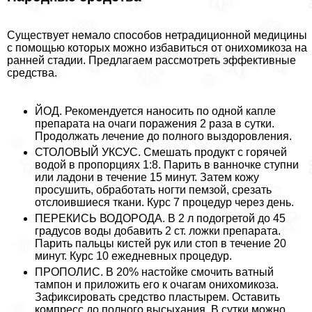
Существует немало способов нетрадиционной медицины
с помощью которых можно избавиться от онихомикоза на
ранней стадии. Предлагаем рассмотреть эффективные
средства.
ЙОД. Рекомендуется наносить по одной капле
препарата на очаги поражения 2 раза в сутки.
Продолжать лечение до полного выздоровления.
СТОЛОВЫЙ УКСУС. Смешать продукт с горячей
водой в пропорциях 1:8. Парить в ванночке ступни
или ладони в течение 15 минут. Затем кожу
просушить, обработать ногти пемзой, срезать
отслоившиеся ткани. Курс 7 процедур через день.
ПЕРЕКИСЬ ВОДОРОДА. В 2 л подогретой до 45
градусов воды добавить 2 ст. ложки препарата.
Парить пальцы кистей рук или стоп в течение 20
минут. Курс 10 ежедневных процедур.
ПРОПОЛИС. В 20% настойке смочить ватный
тампон и приложить его к очагам онихомикоза.
Зафиксировать средство пластырем. Оставить
компресс до полного высыхания. В сутки можно