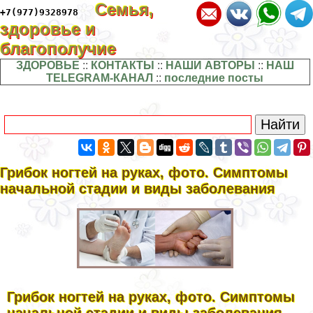
Семья,
+7(977)9328978
здоровье и
благополучие
ЗДОРОВЬЕ
::
КОНТАКТЫ
::
НАШИ АВТОРЫ
::
НАШ
TELEGRAM-КАНАЛ
::
последние посты
Грибок ногтей на руках, фото. Симптомы
начальной стадии и виды заболевания
Грибок ногтей на руках, фото. Симптомы
начальной стадии и виды заболевания