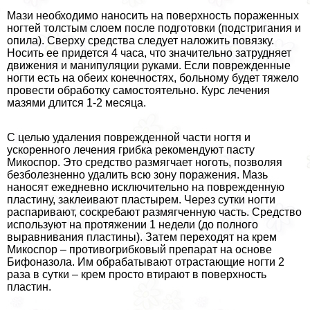
Мази необходимо наносить на поверхность пораженных
ногтей толстым слоем после подготовки (подстригания и
опила). Сверху средства следует наложить повязку.
Носить ее придется 4 часа, что значительно затрудняет
движения и манипуляции руками. Если поврежденные
ногти есть на обеих конечностях, больному будет тяжело
провести обработку самостоятельно. Курс лечения
мазями длится 1-2 месяца.
С целью удаления поврежденной части ногтя и
ускоренного лечения грибка рекомендуют пасту
Микоспор. Это средство размягчает ноготь, позволяя
безболезненно удалить всю зону поражения. Мазь
наносят ежедневно исключительно на поврежденную
пластину, заклеивают пластырем. Через сутки ногти
распаривают, соскребают размягченную часть. Средство
используют на протяжении 1 недели (до полного
выравнивания пластины). Затем переходят на крем
Микоспор – противогрибковый препарат на основе
Бифоназола. Им обpaбатывают отрастающие ногти 2
раза в сутки – крем просто втирают в поверхность
пластин.