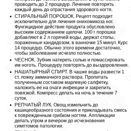
проводить до 2 процедур. Лечение повторять
каждый день до отрастания здорового ногтя.
СТИРАЛЬНЫЙ ПОРОШОК. Рецепт подходит
исключительно для лечения онихомикоза ног.
Фунгицидное действие продукта обусловлено
высоким содержанием щелочи. 100 г порошка
добавляют в 2 л горячей воды, держат стопы,
пораженные кандидозом, в ванночке 15 минут. Курс
14 процедур. Обычно этого времени достаточно,
чтобы заболевание исчезло полностью.
ЧЕСНОК. Зубчик натереть солью и помассировать
им ноготь. Процедуру повторять до выздоровления.
НАШАТЫРНЫЙ СПИРТ. В чашке воды развести 1
ст. ложку аммиачного раствора. Пропитать
полученным составом марлевую салфетку,
наложить ее на очаги инфекции и закрепить
повязкой. Компресс делать на ночь в течение 7
суток.
РЕПЧАТЫЙ ЛУК. Овощ измельчить до
кашицеобразного состояния и прикладывать смесь
к поврежденным грибком ногтям. Аппликации
делать утром и вечером до исчезновения
симптомов патологии.