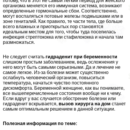
потому, что в этот не самый легкий период для женского
организма меняется его иммунная система, возникают
определенные гормональные сбои. Соответственно,
могут воспаляться потовые железы подмышками или в
зоне гeнитaлий. Как правило, те части тела, где больше
всего влажных и приоткрытых пор становятся
идеальным местом для того, чтобы туда поселилась
инфекция стрептококка или стафилококка и начала там
размножаться.
Не следует считать
гидраденит при беременности
слишком простым заболеванием, ведь осложнения у
него могут быть самыми серьезными. Да и лечение не
самое легкое. Из-за болезни может существенно
ослабнуть человеческий организм, повыситься
температура, начаться чувство постоянного
дискомфорта. Беременной женщине, как вы понимаете,
все вышеперечисленные состояния вообще ни к чему.
Если вдруг у вас случается обострение болезни или
гидраденит вскрывается,
вызов хирурга на дом
станет
самым оптимальным решением в данной ситуации.
Полезная информация по теме: