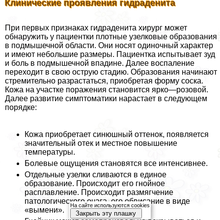
Клинические проявления гидраденита
При первых признаках гидраденита хирург может
обнаружить у пациентки плотные узелковые образования
в подмышечной области. Они носят одиночный хаpaктер
и имеют небольшие размеры. Пациентка испытывает зуд
и боль в подмышечной впадине. Далее воспаление
переходит в свою острую стадию. Образования начинают
стремительно разрастаться, приобретая форму соска.
Кожа на участке поражения становится ярко—розовой.
Далее развитие симптоматики нарастает в следующем
порядке:
Кожа приобретает синюшный оттенок, появляется
значительный отек и местное повышение
температуры.
Болевые ощущения становятся все интенсивнее.
Отдельные узелки сливаются в единое
образование. Происходит его гнойное
расплавление. Происходит размягчение
патологического очага, его обвисание в виде
На сайте используются cookies
«вымени».
Закрыть эту плашку