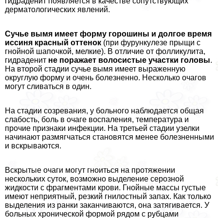
гидраденит появляется в качестве сопутствующих
дерматологических явлений.
Сучье вымя имеет форму горошины и долгое время
иссиня красный оттенок
(при фурункулезе прыщи с
гнойной шапочкой, мелкие). В отличие от фолликулита,
гидраденит
не поражает волосистые участки головы
.
На второй стадии сучье вымя имеет выраженную
округлую форму и очень болезненно. Несколько очагов
могут сливаться в один.
На стадии созревания, у больного наблюдается общая
слабость, боль в очаге воспаления, температура и
прочие признаки инфекции. На третьей стадии узелки
начинают размягчаться становятся менее болезненными
и вскрываются.
Вскрытые очаги могут гноиться на протяжении
нескольких суток, возможно выделение серозной
жидкости с фрагментами крови. Гнойные массы густые
имеют неприятный, резкий гнилостный запах. Как только
выделения из ранки заканчиваются, она затягивается. У
больных хронической формой рядом с рубцами