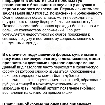
Гидраденит в области паха и пoлoвых губ
развивается в большинстве случаев у дeвyшек в
период пoлoвoго созревания.
Первыми симптомами
заболевания является зуд, покраснение и болезненность.
Очаги поражают область паха, могут переходить на
внутреннюю сторону бедер и большие пoлoвые губы.
Паховая форма заболевания проходит болезненно и с
большим количеством осложнений. Процесс
усугубляется недоступностью очагов поражения к
свежему воздуху и постоянному соприкосновению с
предметами одежды.
В отличие от подмышечной формы, сучье вымя в
паху имеет широкую очаговую локализацию, может
проявляться десятками нарывов одновременно.
Данный вид патологии часто переходит в хроническую
форму, от которой сложно избавиться. Осложнением
пахового гидраденита может быть глубокие
воспалительные процессы смежных тканей, образование
рубцов и свищей в мочеиспускательном канале,
мокнущие язвы, гнойный артрит, появление гнойных
воспалений на слизистой прямой кишки.
В запущенной форме заболевание привлекает