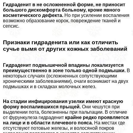
Гидраденит в не осложненной форме, не приносит
большого дискомфорта больному, кроме явного
косметического дефекта.
Но при усилении воспаления
возможно образование корок, повреждение тканей и
сепсис.
Признаки гидраденита или как отличить
сучье вымя от других кожных заболеваний
Гидраденит подмышечной впадины локализуется
преимущественно в зоне только одной подмышки.
В
некоторых случаях (осложненных сопутствующими
хроническими заболеваниями), очаги возникают на двух
подмышках и в складках молочных желез.
На стадии инфицирования узелки имеют красную
форму воспалившихся прыщей.
Они чешутся при
выделении пота, болезненны при пальпации. В отличие
от фурункулеза гидраденит
крайне редко проявляется
на лице и в области плечевого пояса.
На местах где
отсутствуют потовые железы, и волосяной покров