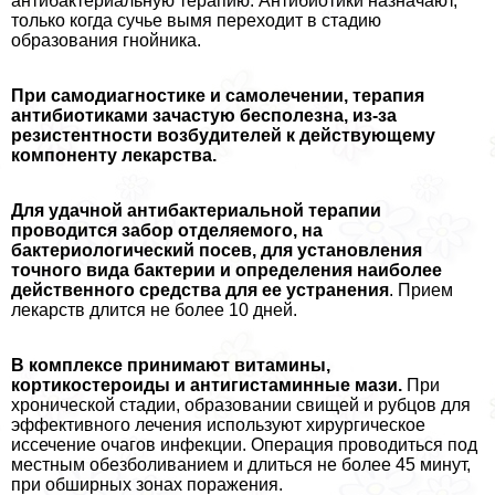
антибактериальную терапию. Антибиотики назначают,
только когда сучье вымя переходит в стадию
образования гнойника.
При самодиагностике и самолечении, терапия
антибиотиками зачастую бесполезна, из-за
резистентности возбудителей к действующему
компоненту лекарства.
Для удачной антибактериальной терапии
проводится забор отделяемого, на
бактериологический посев, для установления
точного вида бактерии и определения наиболее
действенного средства для ее устранения
. Прием
лекарств длится не более 10 дней.
В комплексе принимают витамины,
кортикостероиды и антигистаминные мази.
При
хронической стадии, образовании свищей и рубцов для
эффективного лечения используют хирургическое
иссечение очагов инфекции. Операция проводиться под
местным обезболиванием и длиться не более 45 минут,
при обширных зонах поражения.