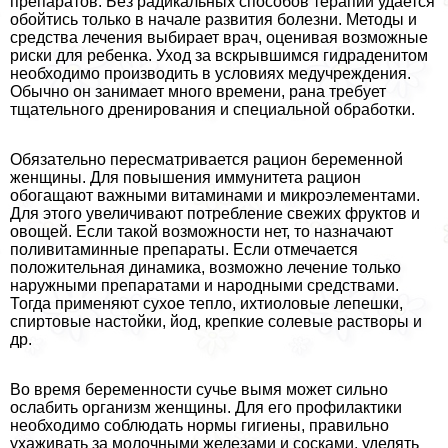
препаратов. Без радикальных способов терапии удается
обойтись только в начале развития болезни. Методы и
средства лечения выбирает врач, оценивая возможные
риски для ребенка. Уход за вскрывшимся гидраденитом
необходимо производить в условиях медучреждения.
Обычно он занимает много времени, рана требует
тщательного дренирования и специальной обработки.
Обязательно пересматривается рацион беременной
женщины. Для повышения иммунитета рацион
обогащают важными витаминами и микроэлементами.
Для этого увеличивают потрeбление свежих фруктов и
овощей. Если такой возможности нет, то назначают
поливитаминные препараты. Если отмечается
положительная динамика, возможно лечение только
наружными препаратами и народными средствами.
Тогда применяют сухое тепло, ихтиоловые лепешки,
спиртовые настойки, йод, крепкие солевые растворы и
др.
Во время беременности сучье вымя может сильно
ослабить организм женщины. Для его профилактики
необходимо соблюдать нормы гигиены, правильно
ухаживать за молочными железами и сосками, уделять