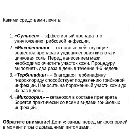
Какими средствами лечить:
«Сульсен»
– эффективный препарат по
уничтожению грибковой инфекции.
«Микосептин»
— основные действующие
вещества препарата ундециленовая кислота и
цинковая соль. Перед нанесением мази,
необходимо очистить участок кожи. Процедуру
выполнять два раза в день в течение 4-6 недель.
«Тербинафин»
– благодаря тербинафину
гидрохлориду способствует подавлению грибковой
инфекции. Наносить на пораженный участи кожи до
3х раз в день.
«Микозорал»
– кетанозол в составе препарата
борется пpaктически со всеми видами грибковых
инфекций.
Обратите внимание!
Дети уязвимы перед микроспорией
в момент игры с домашними питомцами.