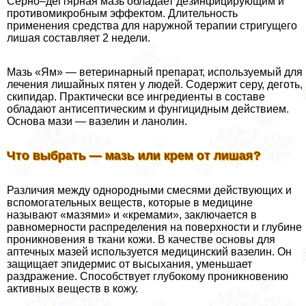
Серно–дегтярная мазь обладает дезинфицирующим и
противомикробным эффектом. Длительность
применения средства для наружной терапии стригущего
лишая составляет 2 недели.
Мазь «Ям» — ветеринарный препарат, используемый для
лечения лишайных пятен у людей. Содержит серу, деготь,
скипидap. Пpaктически все ингредиенты в составе
обладают антисептическим и фунгицидным действием.
Основа мази — вазелин и ланолин.
Что выбрать — мазь или крем от лишая?
Различия между однородными смесями действующих и
вспомогательных веществ, которые в медицине
называют «мазями» и «кремами», заключается в
равномерности распределения на поверхности и глубине
проникновения в ткани кожи. В качестве основы для
аптечных мазей используется медицинский вазелин. Он
защищает эпидермис от высыхания, уменьшает
раздражение. Способствует глубокому проникновению
активных веществ в кожу.