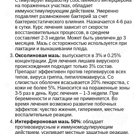
Стимулирует выработку собственного интерферона
на пораженных участках, обладает
иммуностимулирующим действием. Умеренно
подавляет размножение бактерий за счет
бактериостатического влияния. Назначается 4-6 раз
в сутки. Курс лечения зависит от скорости
восстановительных процессов, в среднем
составляет 2-3 недели. Может быть увеличен до 3
месяцев. Мазь с осторожностью используется при
лактации и вынашивании плода.
Оксолиновая мазь
: выпускается в 3% и 0.25%
концентрации. Для лечения лишаев вирусного
происхождения подходит только 3% состав.
Препарат эффективен против герпевирусов всех
типов, вируса гриппа, пипилломавируса. Со
слизистых оболочек всасывается 20% лекарства, с
кожи не более 5%. Наносится на пораженные зоны
3-5 раз в день. Курс лечения – 1-3 недели. При
беременности и лактации не применяется. Во
время лечения возможно развитие побочных
эффектов: чувство жжения, гиперемия, местные
воспалительные реакции.
Интерфероновая мазь 50%
: обладает
противовирусным и иммуномодулирующим
действием, усиливает местные защитные реакции.