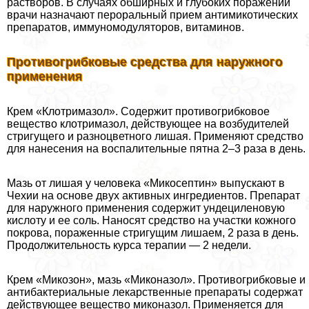
растворов. В случаях обширных и глубоких поражений
врачи назначают перopaльный прием антимикотических
препаратов, иммуномодуляторов, витаминов.
Противогрибковые средства для наружного
применения
Крем «Клотримaзoл». Содержит противогрибковое
вещество клотримaзoл, действующее на возбудителей
стригущего и разноцветного лишая. Применяют средство
для нанесения на воспалительные пятна 2–3 раза в день.
Мазь от лишая у человека «Микосептин» выпускают в
Чехии на основе двух активных ингредиентов. Препарат
для наружного применения содержит ундециленовую
кислоту и ее соль. Наносят средство на участки кожного
покрова, пораженные стригущим лишаем, 2 раза в день.
Продолжительность курса терапии — 2 недели.
Крем «Микозон», мазь «Миконазол». Противогрибковые и
антибактериальные лекарственные препараты содержат
действующее вещество миконазол. Применяется для