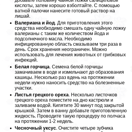
добавьте половину чайной ложки салициловой
кислоты, затем хорошо взболтайте. С помощью
ватной палочки нанесите готовый раствор на
лишай.
Валериана и йод
. Для приготовления этого
средства необходимо смешать одну чайную ложку
валерианы с таким же количеством йода и
подсолнечного масла. Необходимо
инфицированную область смазываем три раза в
день. Срок хранения неограничен. Можно
использовать для лечения животных от грибковых
инфекций.
Белая горчица
. Семена белой горчицы
замачиваем в воде и измельчают до образования
кашицы. Несколько раз вдень на протяжении
недели нужно наносить средство на болезненные
участки.
Листья грецкого ореха
. Несколько листочков
грецкого ореха поместите на дно кастрюли и
заливаем водой. Кипятите 30 минут под закрытой
крышкой. Затем в ванну добавьте приготовленную
жидкость. Проводите такую процедуру по полчаса
на протяжении 1-2 недель.
Чесночный уксус
. Очистите четыре зубчика