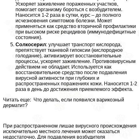
Ускоряет заживление пораженных участков,
помогает организму бороться с возбудителем.
Наносится 1-2 раза в сутки, курс – до полного
исчезновения симптомов болезни. Может
применяться как средство вторичной профилактики
при высоком риске рецидивов (иммунодефицитные
состояния).
Солкосерил
: улучшает трaнcпорт кислорода,
препятствует тканевой гипоксии (кислородное
голодание), активизирует восстановительные
процессы, ускоряет заживление. Противовирусным
действием не обладает. Используется как
восстановительное средство после подавления
вирусной активности при глубоких и
распространенных поражениях кожи. Наносится 1-2
раза в день до достижения приемлемого эффекта.
Читать еще: Что делать, если появился варикозный
дерматит?
При распространенном лишае вирусного происхождения
исключительно местного лечения может оказаться
недостаточно. Для подавления возбудителя