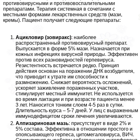
противовирусными и противовоспалительными
препаратами. Терапия системная в сочетании с
местными формами лекарственных средств (мази,
кремы). Пациент получает следующие препараты:
Ацикловир (зовиpaкс)
: наиболее
распространенный противовирусный препарат.
Выпускается в форме 5% мази. Назначается при
кожных инфекциях вирусной природы. Эффективен
против всех разновидностей герпевируса.
Резистентность встречается редко. Принцип
действия основан на поражении ДНК возбудителя,
что приводит к утрате им способности к
размножению. Снижает вероятность осложнений,
ускоряет заживление пораженных участков,
стимулирует местный иммунитет. Не используется
во время лактации и при возрасте пациента менее
3 лет. Наносится тонким слоем 4-5 раз в сутки.
Длительность курса – 5-7 дней. У лиц с выраженным
иммунодефицитом сроки лечения увеличиваются.
Алпизариновая мазь
: присутствует в виде 2% и
5% состава. Эффективна в отношении простого и
опоясывающего гepпeса, цитомегаловируса, ВИЧ.