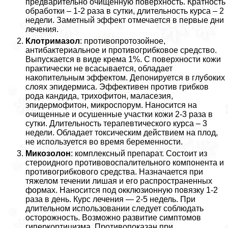
предварительно очищенную поверхность. Кратность
обработки – 1-2 раза в сутки, длительность курса – 2
недели. Заметный эффект отмечается в первые дни
лечения.
Клотримaзoл
: противопротозойное,
антибактериальное и противогрибковое средство.
Выпускается в виде крема 1%. С поверхности кожи
пpaктически не всасывается, обладает
накопительным эффектом. Депонируется в глубоких
слоях эпидермиса. Эффективен против грибков
рода кандида, трихофитон, маласезия,
эпидермофитон, микроспорум. Наносится на
очищенные и осушенные участки кожи 2-3 раза в
сутки. Длительность терапевтического курса – 3
недели. Обладает токсическим действием на плод,
не используется во время беременности.
Микозолон
: комплексный препарат. Состоит из
стероидного противовоспалительного компонента и
противогрибкового средства. Назначается при
тяжелом течении лишая и его распространенных
формах. Наносится под окклюзионную повязку 1-2
раза в день. Курс лечения — 2-5 недель. При
длительном использовании следует соблюдать
осторожность. Возможно развитие симптомов
гиперкортицизма. Противопоказан при