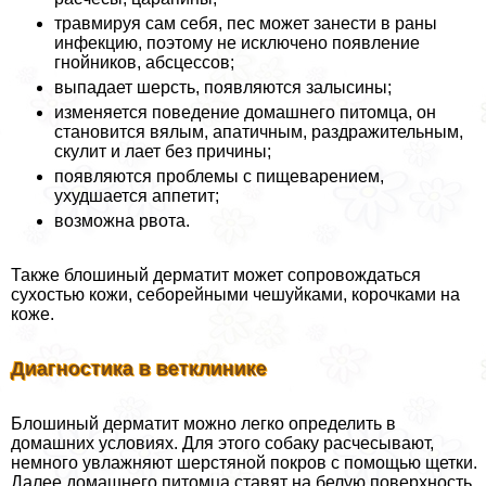
травмируя сам себя, пес может занести в раны
инфекцию, поэтому не исключено появление
гнойников, абсцессов;
выпадает шерсть, появляются залысины;
изменяется поведение домашнего питомца, он
становится вялым, апатичным, раздражительным,
скулит и лает без причины;
появляются проблемы с пищеварением,
ухудшается аппетит;
возможна рвота.
Также блошиный дерматит может сопровождаться
сухостью кожи, себорейными чешуйками, корочками на
коже.
Диагностика в ветклинике
Блошиный дерматит можно легко определить в
домашних условиях. Для этого собаку расчесывают,
немного увлажняют шерстяной покров с помощью щетки.
Далее домашнего питомца ставят на белую поверхность,