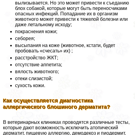
вылизывается. Но это может привести к съеданию
блох собакой, которые могут быть переносчиками
опасных инфекций. Попадание их в организм
животного может привести к тяжелой болезни или
даже летальному исходу;
покраснения кожи;
себорея;
высыпания на коже (животное, кстати, будет
пробовать «счесать» их) ;
расстройство ЖКТ;
отсутствие аппетита;
вялость животного;
отеки слизистой;
сухость кожи.
Как осуществляется диагностика
аллергического блошиного дерматита?
В ветеринарных клиниках проводятся различные тесты,
которые дают возможность исключить атопический
дерматит, пищевую аллергию, демодекоз и пиодермит.