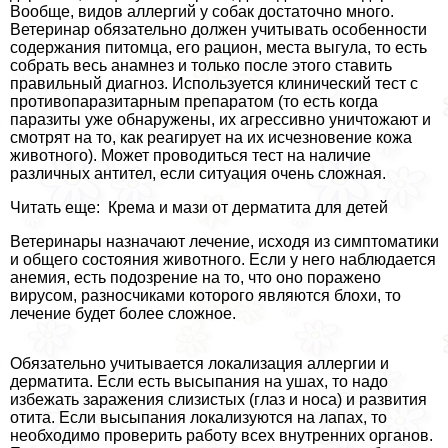
Вообще, видов аллергий у собак достаточно много.
Ветеринар обязательно должен учитывать особенности
содержания питомца, его рацион, места выгула, то есть
собрать весь анамнез и только после этого ставить
правильный диагноз. Используется клинический тест с
противопаразитарным препаратом (то есть когда
паразиты уже обнаружены, их агрессивно уничтожают и
смотрят на то, как реагирует на их исчезновение кожа
животного). Может проводиться тест на наличие
различных антител, если ситуация очень сложная.
Читать еще: Крема и мази от дерматита для детей
Ветеринары назначают лечение, исходя из симптоматики
и общего состояния животного. Если у него наблюдается
анемия, есть подозрение на то, что оно поражено
вирусом, разносчиками которого являются блохи, то
лечение будет более сложное.
Обязательно учитывается локализация аллергии и
дерматита. Если есть высыпания на ушах, то надо
избежать заражения слизистых (глаз и носа) и развития
отита. Если высыпания локализуются на лапах, то
необходимо проверить работу всех внутренних органов.