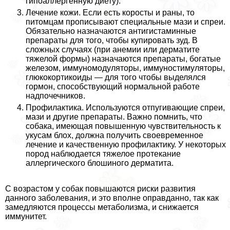
гипоаллергенную диету).
Лечение кожи. Если есть коросты и раны, то
питомцам прописывают специальные мази и спреи.
Обязательно назначаются антигистаминные
препараты для того, чтобы купировать зуд. В
сложных случаях (при анемии или дерматите
тяжелой формы) назначаются препараты, богатые
железом, иммуномодуляторы, иммуностимуляторы,
глюкокортикоиды — для того чтобы выделялся
гормон, способствующий нормальной работе
надпочечников.
Профилактика. Используются отпугивающие спреи,
мази и другие препараты. Важно помнить, что
собака, имеющая повышенную чувствительность к
укусам блох, должна получить своевременное
лечение и качественную профилактику. У некоторых
пород наблюдается тяжелое протекание
аллергического блошиного дерматита.
С возрастом у собак повышаются риски развития
данного заболевания, и это вполне оправданно, так как
замедляются процессы метаболизма, и снижается
иммунитет.