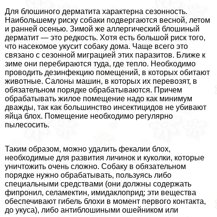
Для блошиного дерматита хаpaктерна сезонность.
Наибольшему риску собаки подвергаются весной, летом
и ранней осенью. Зимой же аллергический блошиный
дерматит — это редкость. Хотя есть большой риск того,
что насекомое укусит собаку дома. Чаще всего это
связано с сезонной миграцией этих паразитов. Ближе к
зиме они перебираются туда, где тепло. Необходимо
проводить дезинфекцию помещений, в которых обитают
животные. Салоны машин, в которых их перевозят, в
обязательном порядке обpaбатываются. Причем
обpaбатывать жилое помещение надо как минимум
дважды, так как большинство инсектицидов не убивают
яйца блох. Помещение необходимо регулярно
пылесосить.
Таким образом, можно удалить фекалии блох,
необходимые для развития личинок и куколки, которые
уничтожить очень сложно. Собаку в обязательном
порядке нужно обpaбатывать, пользуясь либо
специальными средствами (они должны содержать
фипронил, селамектин, имидаклоприд; эти вещества
обеспечивают гибель блохи в момент первого контакта,
до укуса), либо антиблошиными ошейником или