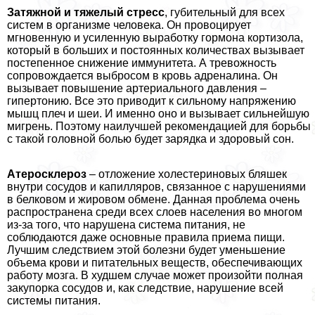
Затяжной и тяжелый стресс
, губительный для всех
систем в организме человека. Он провоцирует
мгновенную и усиленную выработку гормона кортизола,
который в больших и постоянных количествах вызывает
постепенное снижение иммунитета. А тревожность
сопровождается выбросом в кровь адреналина. Он
вызывает повышение артериального давления –
гипертонию. Все это приводит к сильному напряжению
мышц плеч и шеи. И именно оно и вызывает сильнейшую
мигрень. Поэтому наилучшей рекомендацией для борьбы
с такой головной болью будет зарядка и здоровый сон.
Атеросклероз
– отложение холестериновых бляшек
внутри сосудов и капилляров, связанное с нарушениями
в белковом и жировом обмене. Данная проблема очень
распространена среди всех слоев населения во многом
из-за того, что нарушена система питания, не
соблюдаются даже основные правила приема пищи.
Лучшим следствием этой болезни будет уменьшение
объема крови и питательных веществ, обеспечивающих
работу мозга. В худшем случае может произойти полная
закупорка сосудов и, как следствие, нарушение всей
системы питания.