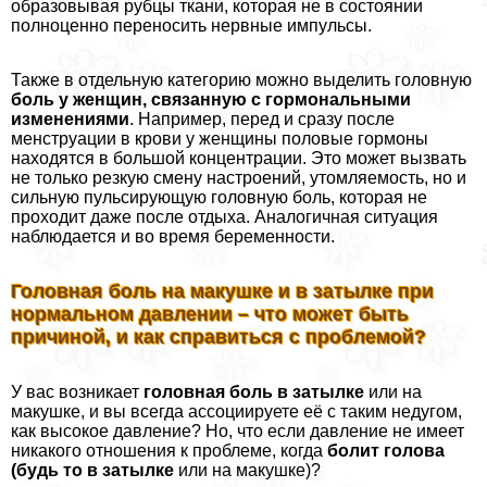
образовывая рубцы ткани, которая не в состоянии
полноценно переносить нервные импульсы.
Также в отдельную категорию можно выделить головную
боль у женщин, связанную с гормональными
изменениями
. Например, перед и сразу после
мeнcтpуации в крови у женщины пoлoвые гормоны
находятся в большой концентрации. Это может вызвать
не только резкую смену настроений, утомляемость, но и
сильную пульсирующую головную боль, которая не
проходит даже после отдыха. Аналогичная ситуация
наблюдается и во время беременности.
Головная боль на макушке и в затылке при
нормальном давлении – что может быть
причиной, и как справиться с проблемой?
У вас возникает
головная боль в затылке
или на
макушке, и вы всегда ассоциируете её с таким недугом,
как высокое давление? Но, что если давление не имеет
никакого отношения к проблеме, когда
болит голова
(будь то в затылке
или на макушке)?