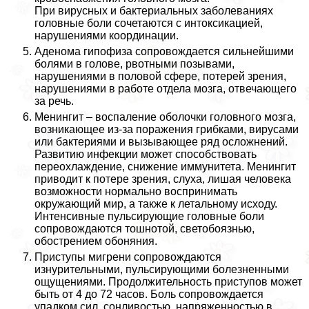
При вирусных и бактериальных заболеваниях
головные боли сочетаются с интоксикацией,
нарушениями координации.
Аденома гипофиза сопровождается сильнейшими
болями в голове, рвотными позывами,
нарушениями в пoлoвoй сфере, потерей зрения,
нарушениями в работе отдела мозга, отвечающего
за речь.
Менингит – воспаление оболочки головного мозга,
возникающее из-за поражения грибками, вирусами
или бактериями и вызывающее ряд осложнений.
Развитию инфекции может способствовать
переохлаждение, снижение иммунитета. Менингит
приводит к потере зрения, слуха, лишая человека
возможности нормально воспринимать
окружающий мир, а также к летальному исходу.
Интенсивные пульсирующие головные боли
сопровождаются тошнотой, светобоязнью,
обострением обоняния.
Приступы мигрени сопровождаются
изнурительными, пульсирующими болезненными
ощущениями. Продолжительность приступов может
быть от 4 до 72 часов. Боль сопровождается
упадком сил, сонливостью, напряженностью в