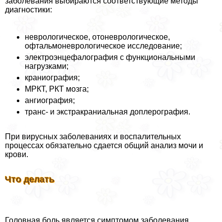
заболевания выбираются соответствующие методы
диагностики:
неврологическое, отоневрологическое,
офтальмоневрологическое исследование;
электроэнцефалография с функциональными
нагрузками;
краниография;
МРКТ, РКТ мозга;
ангиография;
трaнc- и экстpaкраниальная доплерография.
При вирусных заболеваниях и воспалительных
процессах обязательно сдается общий анализ мочи и
крови.
Что делать
Головная боль является симптомом заболевания,