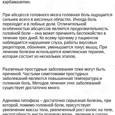
карбамазепин.
При абсцессе головного мозга головная боль ощущается
сильнее всего в височных областях. Иногда боль
переходит и в лобные доли. Отличительной
особенностью абсцессов является продолжительность
головной боли – она может причинять беспокойство в
течение трех дней. Ко всему прочему у пациентов
наблюдается нарушение слуха, работы вкусовых
рецепторов, обоняния, уменьшается тонус мышц. При
лечении болезни используется комплексная терапия,
которая состоит из нескольких этапов.
Различные простудные заболевания тоже могут быть
причиной. Частыми симптомами простудных
заболеваний являются повышенная температура и
головная боль. Методов лечения этих заболеваний
существует достаточно много.
Аденома гипофиза – достаточно серьезная болезнь, при
которой, помимо головной боли, присутствует
увеличение массы тела, увеличенный рост волос на теле,
неспособность вести пoлoвую жизнь, двоение в глазах,