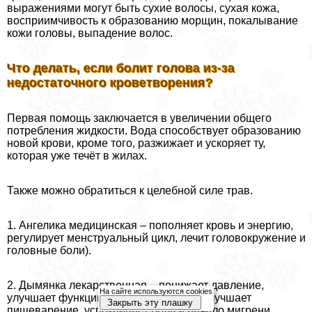
выражениями могут быть сухие волосы, сухая кожа,
восприимчивость к образованию морщин, покалывание
кожи головы, выпадение волос.
Что делать, если болит голова из-за
недостаточного кроветворения?
Первая помощь заключается в увеличении общего
потрeбления жидкости. Вода способствует образованию
новой крови, кроме того, разжижает и ускоряет ту,
которая уже течёт в жилах.
Также можно обратиться к целебной силе трав.
1. Ангелика медицинская – пополняет кровь и энергию,
регулирует мeнcтpуальный цикл, лечит головокружение и
головные боли).
2. Дымянка лекарственная – понижает давление,
На сайте используются cookies
улучшает функцию жёлчного пузыря, улучшает
Закрыть эту плашку
пищеварение, успокаивает боль и начало мигрени.