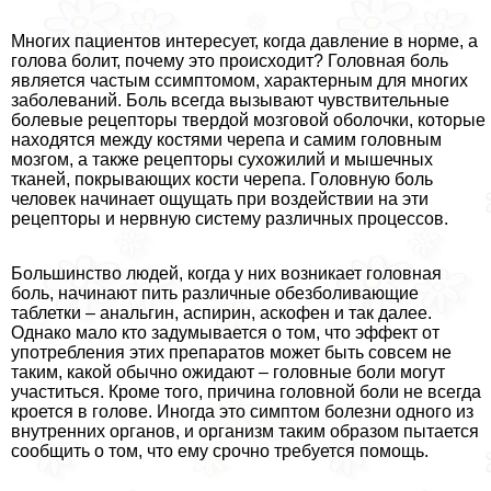
Многих пациентов интересует, когда давление в норме, а
голова болит, почему это происходит? Головная боль
является частым ссимптомом, хаpaктерным для многих
заболеваний. Боль всегда вызывают чувствительные
болевые рецепторы твердой мозговой оболочки, которые
находятся между костями черепа и самим головным
мозгом, а также рецепторы сухожилий и мышечных
тканей, покрывающих кости черепа. Головную боль
человек начинает ощущать при воздействии на эти
рецепторы и нервную систему различных процессов.
Большинство людей, когда у них возникает головная
боль, начинают пить различные обезболивающие
таблетки – aнaльгин, аспирин, аскофен и так далее.
Однако мало кто задумывается о том, что эффект от
употрeбления этих препаратов может быть совсем не
таким, какой обычно ожидают – головные боли могут
участиться. Кроме того, причина головной боли не всегда
кроется в голове. Иногда это симптом болезни одного из
внутренних органов, и организм таким образом пытается
сообщить о том, что ему срочно требуется помощь.