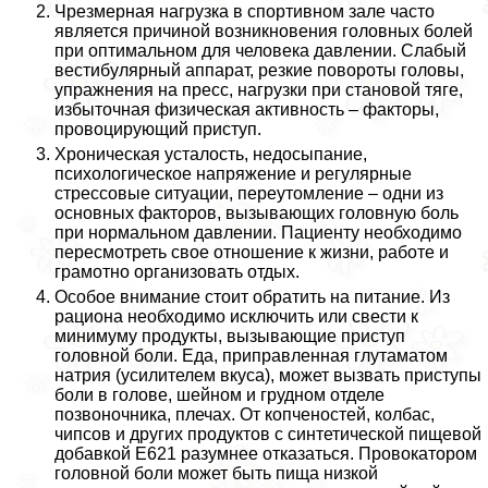
Чрезмерная нагрузка в спортивном зале часто
является причиной возникновения головных болей
при оптимальном для человека давлении. Слабый
вестибулярный аппарат, резкие повороты головы,
упражнения на пресс, нагрузки при становой тяге,
избыточная физическая активность – факторы,
провоцирующий приступ.
Хроническая усталость, недосыпание,
психологическое напряжение и регулярные
стрессовые ситуации, переутомление – одни из
основных факторов, вызывающих головную боль
при нормальном давлении. Пациенту необходимо
пересмотреть свое отношение к жизни, работе и
грамотно организовать отдых.
Особое внимание стоит обратить на питание. Из
рациона необходимо исключить или свести к
минимуму продукты, вызывающие приступ
головной боли. Еда, приправленная глутаматом
натрия (усилителем вкуса), может вызвать приступы
боли в голове, шейном и грудном отделе
позвоночника, плечах. От копченостей, колбас,
чипсов и других продуктов с синтетической пищевой
добавкой Е621 разумнее отказаться. Провокатором
головной боли может быть пища низкой