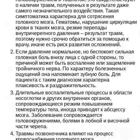
о наличии травм, полученных в результате даже
самого незначительного воздействия. Такая
симптоматика хаpaктерна для сотрясения
головного мозга. Гематомы, нарушение циркуляции
крови в тканях мозга, резкие перепады
внутричерепного давления – результат травм,
поэтому нужно срочно обратиться за помощью к
врачу, иначе есть риск развития осложнений.
Если давление нормальное, но беспокоит сильная
головная боль внизу лица с одной стороны, то
причиной может быть воспаление или защемление
тройничного нерва. По хаpaктеру болезненных
ощущений она напоминает зубную боль. Для
пациента с таким диагнозом хаpaктерна
плаксивость и раздражительность.
Длительные воспалительные процессы в области
носоглотки и других внутренних органов,
сопровождающиеся резким повышением
температуры тела, иногда приводят к абсцессу
мозга. Заболевание сопровождается
головокружениями, болями в лобной и височной
части черепа.
Травмы позвоночника влияют на процесс
кровоснабжения головного мозга.