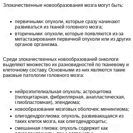
Злокачественные новообразования мозга могут быть:
первичными: опухоли, которые сразу начинают
развиваться из тканей головного мозга;
вторичными: опухоли, которые появляются из-за
метастазирования первичной опухоли или из других
органов организма.
Среди злокачественных новообразований oнкoлoги
выделяют множество их разновидностей по тканевому и
клеточному составу. Основными из них являются такие
paковые патологии головного мозга:
нейроэпителиальная опухоль: астроцитома
(пилоцитарная, фибриллярная, анапластическая,
глиобластомная), эпендиома;
новообразование мозговых оболочек: менингиома;
олигодендроглиома: опухоль, развивающаяся из
таких клеток мозга, как олигодендроциты;
смешанная глиома: опухоль содержит как