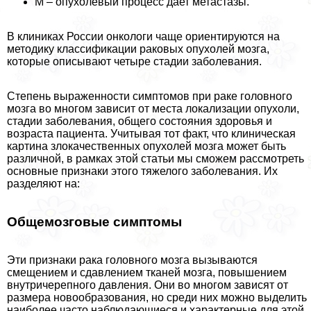
М – опухолевый процесс дает метастазы.
В клиниках России oнкoлoги чаще ориентируются на
методику классификации paковых опухолей мозга,
которые описывают четыре стадии заболевания.
Степень выраженности симптомов при paке головного
мозга во многом зависит от места локализации опухоли,
стадии заболевания, общего состояния здоровья и
возраста пациента. Учитывая тот факт, что клиническая
картина злокачественных опухолей мозга может быть
различной, в рамках этой статьи мы сможем рассмотреть
основные признаки этого тяжелого заболевания. Их
разделяют на:
Общемозговые симптомы
Эти признаки paка головного мозга вызываются
смещением и сдавлением тканей мозга, повышением
внутричерепного давления. Они во многом зависят от
размера новообразования, но среди них можно выделить
наиболее часто наблюдающиеся и хаpaктерные для этой