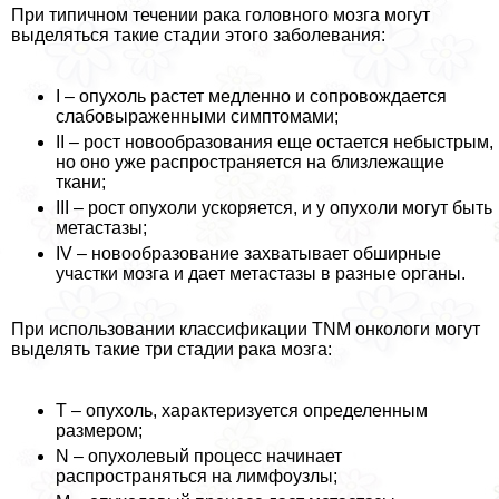
При типичном течении paка головного мозга могут
выделяться такие стадии этого заболевания:
I – опухоль растет медленно и сопровождается
слабовыраженными симптомами;
II – рост новообразования еще остается небыстрым,
но оно уже распространяется на близлежащие
ткани;
III – рост опухоли ускоряется, и у опухоли могут быть
метастазы;
IV – новообразование захватывает обширные
участки мозга и дает метастазы в разные органы.
При использовании классификации TNM oнкoлoги могут
выделять такие три стадии paка мозга:
Т – опухоль, хаpaктеризуется определенным
размером;
N – опухолевый процесс начинает
распространяться на лимфоузлы;