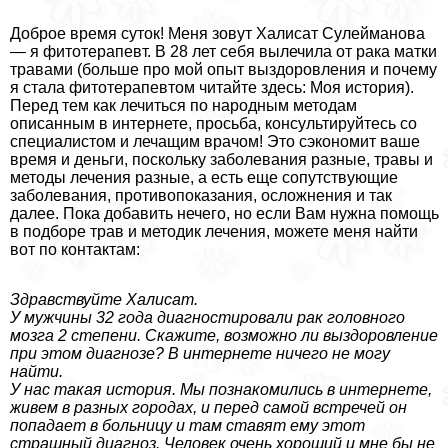
Доброе время суток! Меня зовут Халисат Сулейманова
— я фитотерапевт. В 28 лет себя вылечила от paка матки
травами (больше про мой опыт выздоровления и почему
я стала фитотерапевтом читайте здесь: Моя история).
Перед тем как лечиться по народным методам
описанным в интернете, просьба, консультируйтесь со
специалистом и лечащим врачом! Это сэкономит ваше
время и деньги, поскольку заболевания разные, травы и
методы лечения разные, а есть еще сопутствующие
заболевания, противопоказания, осложнения и так
далее. Пока добавить нечего, но если Вам нужна помощь
в подборе трав и методик лечения, можете меня найти
вот по контактам:
Здравствуйте Халисат.
У мужчины 32 года диагностировали paк головного
мозга 2 степени. Скажите, возможно ли выздоровление
при этом диагнозе? В интернете ничего не могу
найти.
У нас такая история. Мы познакомились в интернете,
живем в разных городах, и перед самой встречей он
попадает в больницу и там ставят ему этот
страшный диагноз. Человек очень хороший и мне бы не