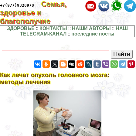
Семья,
+7(977)9328978
здоровье и
благополучие
ЗДОРОВЬЕ
::
КОНТАКТЫ
::
НАШИ АВТОРЫ
::
НАШ
TELEGRAM-КАНАЛ
::
последние посты
Как лечат опухоль головного мозга:
методы лечения