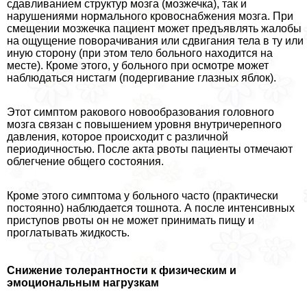
сдавливанием структур мозга (мозжечка), так и
нарушениями нормального кровоснабжения мозга. При
смещении мозжечка пациент может предъявлять жалобы
на ощущение поворачивания или сдвигания тела в ту или
иную сторону (при этом тело больного находится на
месте). Кроме этого, у больного при осмотре может
наблюдаться нистагм (подергивание глазных яблок).
Этот симптом paкового новообразования головного
мозга связан с повышением уровня внутричерепного
давления, которое происходит с различной
периодичностью. После акта рвоты пациенты отмечают
облегчение общего состояния.
Кроме этого симптома у больного часто (пpaктически
постоянно) наблюдается тошнота. А после интенсивных
приступов рвоты он не может принимать пищу и
проглатывать жидкость.
Снижение толерантности к физическим и
эмоциональным нагрузкам