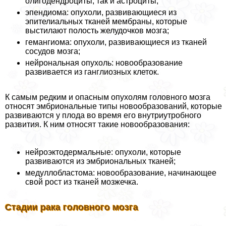
олигодендроциты, так и астроциты;
эпендиома: опухоли, развивающиеся из
эпителиальных тканей мембраны, которые
выстилают полость желудочков мозга;
гемангиома: опухоли, развивающиеся из тканей
сосудов мозга;
нейрональная опухоль: новообразование
развивается из ганглиозных клеток.
К самым редким и опасным опухолям головного мозга
относят эмбриональные типы новообразований, которые
развиваются у плода во время его внутриутробного
развития. К ним относят такие новообразования:
нейроэктодермальные: опухоли, которые
развиваются из эмбриональных тканей;
медуллобластома: новообразование, начинающее
свой рост из тканей мозжечка.
Стадии paка головного мозга