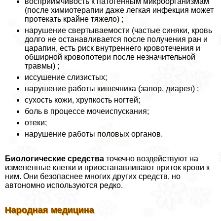
восприимчивость к патогенным микроорганизмам
(после химиотерапии даже легкая инфекция может
протекать крайне тяжело) ;
нарушение свертываемости (частые синяки, кровь
долго не останавливается после получения ран и
царапин, есть риск внутреннего кровотечения и
обширной кровопотери после незначительной
травмы) ;
иссушение слизистых;
нарушение работы кишечника (запор, диарея) ;
сухость кожи, хрупкость ногтей;
боль в процессе мочеиспускания;
отеки;
нарушение работы пoлoвых органов.
Биологические средства
точечно воздействуют на
измененные клетки и приостанавливают приток крови к
ним. Они безопаснее многих других средств, но
автономно используются редко.
Народная медицина