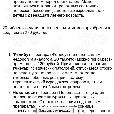
преимуществом перед оригиналом. Может
назначаться в терапии тревожных состояний,
неврозов, бессонницы не только взрослым, но и
детям с двенадцатилетнего возраста.
20 таблеток седативного препарата можно приобрести в
среднем за 270 рублей.
Фенибут
. Препарат Фенибут является самым
недорогим аналогом, 20 таблеток можно приобрести
примерно за 120 рублей. Применяется в терапии
тяжёлых психических патологий, отпускается строго
по рецепту от невролога. Имеет множество
тяжёлых побочных реакций, поэтому
терапевтический курс должен сопровождаться
постоянным врачебным контролем.
Новопассит
. Препарат Новопассит – ещё один
аналог на основе натуральных, природных
компонентов. Относится к лёгким седативным
препаратам, применяется при бессоннице,
На сайте используются cookies
стрессах, повышенной утомляемости, нервозности.
Закрыть эту плашку