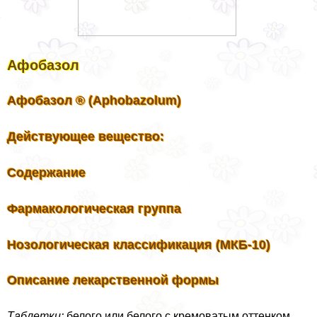
Афобазол
Афобазол ® (Aphobazolum)
Действующее вещество:
Содержание
Фармакологическая группа
Нозологическая классификация (МКБ-10)
Описание лекарственной формы
Таблетки:
белого или белого с кремоватым оттенком