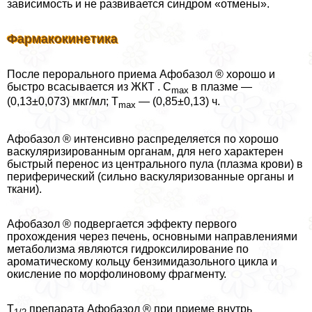
зависимость и не развивается синдром «отмены».
Фармакокинетика
После перopaльного приема Афобазол ® хорошо и
быстро всасывается из ЖКТ . C
в плазме —
max
(0,13±0,073) мкг/мл; T
— (0,85±0,13) ч.
max
Афобазол ® интенсивно распределяется по хорошо
васкуляризированным органам, для него хаpaктерен
быстрый перенос из центрального пула (плазма крови) в
периферический (сильно васкуляризованные органы и
ткани).
Афобазол ® подвергается эффекту первого
прохождения через печень, основными направлениями
метаболизма являются гидроксилирование по
ароматическому кольцу бензимидазольного цикла и
окисление по морфолиновому фрагменту.
T
препарата Афобазол ® при приеме внутрь