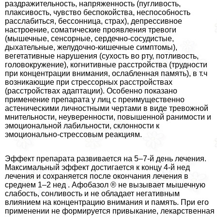
раздражительность, напряженность (пугливость,
плаксивость, чувство беспокойства, неспособность
расслабиться, бессонница, страх), депрессивное
настроение, соматические проявления тревоги
(мышечные, сенсорные, сердечно-сосудистые,
дыхательные, желудочно-кишечные симптомы),
вегетативные нарушения (сухость во рту, потливость,
головокружение), когнитивные расстройства (трудности
при концентрации внимания, ослабленная память), в т.ч
возникающие при стрессорных расстройствах
(расстройствах адаптации). Особенно показано
применение препарата у лиц с преимущественно
астеническими личностными чертами в виде тревожной
мнительности, неуверенности, повышенной ранимости и
эмоциональной лабильности, склонности к
эмоционально-стрессовым реакциям.
Эффект препарата развивается на 5–7-й день лечения.
Максимальный эффект достигается к концу 4-й нед
лечения и сохраняется после окончания лечения в
среднем 1–2 нед . Афобазол ® не вызывает мышечную
слабость, сонливость и не обладает негативным
влиянием на концентрацию внимания и память. При его
применении не формируется привыкание, лекарственная